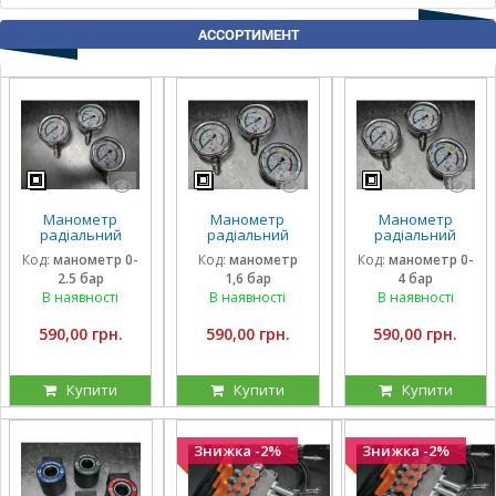
АССОРТИМЕНТ
Манометр
Манометр
Манометр
радіальний
радіальний
радіальний
гліцириновий
гліцириновий
гліцириновий
Код:
манометр 0-
Код:
манометр
Код:
манометр 0-
вібростійкий 63
вібростійкий 63
вібростійкий 63
2.5 бар
1,6 бар
4 бар
мм 0-2,5 Бар
мм 1,6 Бар Італія
мм 0-4 Бар Італія
Італія
В наявності
В наявності
В наявності
590,00 грн.
590,00 грн.
590,00 грн.
Купити
Купити
Купити
Знижка -2%
Знижка -2%