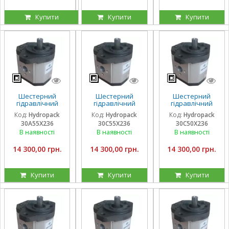
Купити
Купити
Купити
Шестерний
Шестерний
Шестерний
гідравлічний
гідравлічний
гідравлічний
насос Hydropack
насос Hydropack
насос Hydropack
Код:
Hydropack
Код:
Hydropack
Код:
Hydropack
30A55X236 (55
30C55X236 (55
30C50X236 (50
30A55X236
30C55X236
30C50X236
см3) лівого
см3) правого
см3) правого
обертання
обертання
обертання
В наявності
В наявності
В наявності
14 300,00 грн.
14 300,00 грн.
14 300,00 грн.
Купити
Купити
Купити