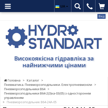
UA
Вхід
Гідростандарт
-
Високоякісна
гідравліка
за
найнижчими
Високоякісна гідравліка за
цінами
найнижчими цінами
Головна
>
Каталог
>
Пневматика. Пневморозподільники. Електропневмоніли
>
Пневморозподільники В64
>
Пневморозподільники В64-2(3)ха-03(05) з одностороннім
управлінням
>
Пневморозподільник В64-24А-05