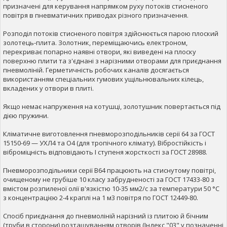
призначені для керування напрямком руху потоків стисненого
повітря в пневматичних приводах різного призначення.
Розподіл потоків стисненого повітря здійснюється парою плоский
золотець-плита. Золотник, переміщаючись електроном,
перекриває попарно наявні отвори, які виведені на плоску
поверхню плити та з'єднані з нарізними отворами для приєднання
пневмоліній. Герметичність робочих каналів досягається
використанням спеціальних гумових ущільнювальних кілець,
вкладених у отвори в плиті.
Якщо немає напруження на котушці, золотушник повертається під
дією пружини.
Кліматичне виготовлення пневморозподільників серії 64 за ГОСТ
15150-69 — УХЛ4 та О4 (для тропічного клімату). Вібростійкість і
віброміцність відповідають I ступеня жорсткості за ГОСТ 28988.
Пневморозподільники серії В64 працюють на стиснутому повітрі,
очищеному не грубіше 10 класу забрудненості за ГОСТ 17433-80 з
вмістом розпиленої олії в'язкістю 10-35 мм2/с за температури 50 °C
з концентрацією 2-4 краплі на 1 м3 повітря по ГОСТ 12449-80.
Спосіб приєднання до пневмоліній нарізний із плитою й бічним
(труби в сторони) розташуванням отворів (Індекс "03" у позначенні