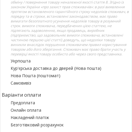
обміну / повернення товару неналежної якості стаття 8. Згідно із
законом України «про захист прав споживачів»: в разі виявлення
протягом встановленого гарантійного строку недоліків споживач, в
порядку та в строки, встановлені законодавством, має право
вимагати безоплатного усунення недоліків товару в розумний
строк. вимоги споживача, передбачених цією статтею, не
підлягають задоволенню, якщо продавець, виробник
(підприємство, що задовольняє вимоги споживача, встановлені
частиною першою цієї статті) доведуть, що недоліки товару
виникли внаслідок порушення споживачем правил користування
товаром або його зберігання. Споживач має право брати участь у
перевірці якості товару особисто або через свого представника.
Укрпошта
Кур'єрська доставка до дверей (Нова пошта)
Нова Пошта (поштомат)
Самовивіз
Варіанти оплати
Предоплата
Онлайн оплата
Накладений платіж
Безготівковий розрахунок