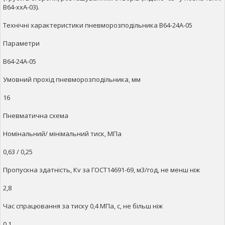
В64-ххА-03).
Технічні характеристики пневморозподільника В64-24А-05
Параметри
В64-24А-05
Умовний прохід пневморозподільника, мм
16
Пневматична схема
Номінальний/ мінімальний тиск, МПа
0,63 / 0,25
Пропускна здатність, Кv за ГОСТ14691-69, м3/год, не менш ніж
2,8
Час спрацювання за тиску 0,4 МПа, с, не більш ніж
0,1