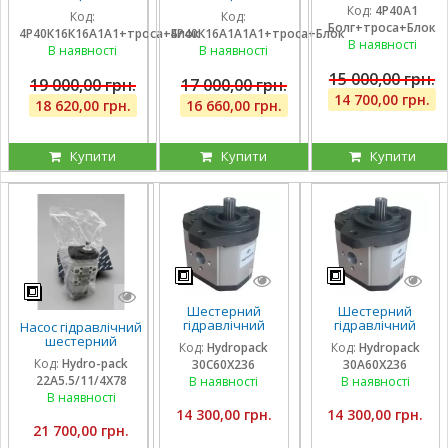
навантажувач
К16К16А1А1 з
К16А1А1А1 з однією
Код:
4Р40А1
(без плаваючих
Код:
Код:
плаваючими на 2
плаваючою
Болг+троса+Блок
секцій), троса та
4Р40К16К16А1А1+троса+Блок
4Р40К16А1А1А1+троса+Блок
секції, троса та
секцією, троса та
блок важелів,
В наявності
блок важелів на 4
блок важелів
В наявності
В наявності
штуцера
ричага
15 000,00 грн.
19 000,00 грн.
17 000,00 грн.
14 700,00 грн.
18 620,00 грн.
16 660,00 грн.
Купити
Купити
Купити
Шестерний
Шестерний
гідравлічний
гідравлічний
Насос гідравлічний
насос Hydropack
насос Hydropack
шестерний
Код:
Hydropack
Код:
Hydropack
30C60X236 (60
30A60X236 (60
тандемний Hydro-
Код:
Hydro-pack
30C60X236
30A60X236
см3) правого
см3) лівого
pack
22A5.5/11/4X78
обертання
обертання
В наявності
В наявності
22A5.5/11/4X780DSS
для CLAAS
В наявності
14 300,00 грн.
14 300,00 грн.
21 700,00 грн.