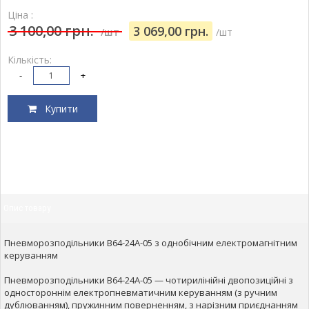
Ціна :
3 100,00 грн.
3 069,00 грн.
/шт
/шт
Кількість:
-
+
Купити
Опис товару
Пневморозподільники В64-24А-05 з однобічним електромагнітним
керуванням
Пневморозподільники В64-24А-05 — чотирилінійні двопозиційні з
одностороннім електропневматичним керуванням (з ручним
дублюванням), пружинним поверненням, з нарізним приєднанням