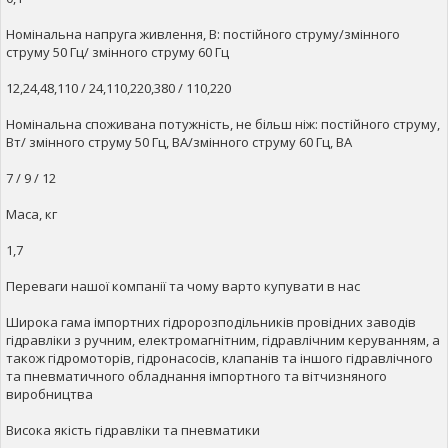
Номінальна напруга живлення, В: постійного струму/змінного
струму 50 Гц/ змінного струму 60 Гц
12,24,48,110 / 24,110,220,380 / 110,220
Номінальна споживана потужність, не більш ніж: постійного струму,
Вт/ змінного струму 50 Гц, ВА/змінного струму 60 Гц, ВА
7 / 9 / 12
Маса, кг
1,7
Переваги нашої компанії та чому варто купувати в нас
Широка гама імпортних гідророзподільників провідних заводів
гідравліки з ручним, електромагнітним, гідравлічним керуванням, а
також гідромоторів, гідронасосів, клапанів та іншого гідравлічного
та пневматичного обладнання імпортного та вітчизняного
виробництва
Висока якість гідравліки та пневматики