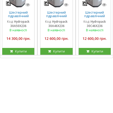
Шестерний
Шестерний
Шестерний
гідравлічний
гідравлічний
гідравлічний
насос Hydropack
насос Hydropack
насос Hydropack
Код:
Hydropack
Код:
Hydropack
Код:
Hydropack
30A50X236 (50
30A46X236 (46
30C46X236 (46
30A50X236
30A46X236
30C46X236
см3) лівого
см3) лівого
см3) правого
обертання
обертання
обертання
В наявності
В наявності
В наявності
14 300,00 грн.
12 600,00 грн.
12 600,00 грн.
Купити
Купити
Купити