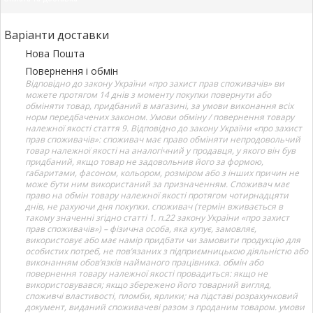
Варіанти доставки
Нова Пошта
Повернення і обмін
Відповідно до закону України «про захист прав споживачів» ви
можете протягом 14 днів з моменту покупки повернути або
обміняти товар, придбаний в магазині, за умови виконання всіх
норм передбачених законом. Умови обміну / повернення товару
належної якості стаття 9. Відповідно до закону України «про захист
прав споживачів»: споживач має право обміняти непродовольчий
товар належної якості на аналогічний у продавця, у якого він був
придбаний, якщо товар не задовольнив його за формою,
габаритами, фасоном, кольором, розміром або з інших причин не
може бути ним використаний за призначенням. Споживач має
право на обмін товару належної якості протягом чотирнадцяти
днів, не рахуючи дня покупки. споживач (термін вживається в
такому значенні згідно статті 1. п.22 закону України «про захист
прав споживачів») – фізична особа, яка купує, замовляє,
використовує або має намір придбати чи замовити продукцію для
особистих потреб, не пов’язаних з підприємницькою діяльністю або
виконанням обов’язків найманого працівника. обмін або
повернення товару належної якості провадиться: якщо не
використовувався; якщо збережено його товарний вигляд,
споживчі властивості, пломби, ярлики; на підставі розрахунковий
документ, виданий споживачеві разом з проданим товаром. умови