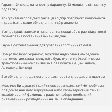
Гарантія 24 місяці на імпортну гідравліку, 12 місяців на вітчизняну
гідравліку
Консультація провідних фахівців і підбір потрібного компонента
гідравліки на ваше обладнання, підбір аналогів.
Уся продукція завжди в наявності на складі або в разі відсутності
гарантована постачання якнайшвидше
Гнучка система знижок для гуртових і постійних клієнтів
Працюємо всією Україною, можливе надсилання накладеним
платежом, доставка продукції в будь-яку точку України всіма
транспортними компаніями як Нова пошта, САТ, Ін-Таймом,
Автолюкс, Делівері
Все обладнання, що постачається, нове і відповідає стандартам
Можливо Ви шукаєте інший пневморозподільник? Не проблема,
повідомте нам його маркування і/або характеристики та наш
кваліфікований фахівець із радістю підбере необхідний
пневматичний розподільник на Ваше обладнання.
Оплата та доставка