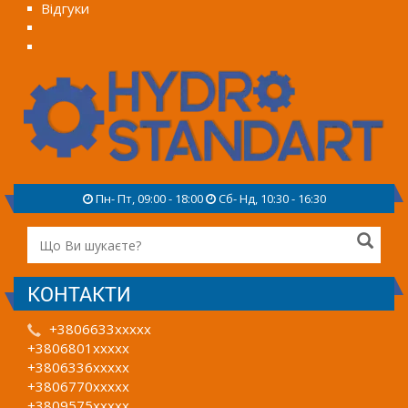
Відгуки
Пн- Пт, 09:00 - 18:00
Сб- Нд, 10:30 - 16:30
КОНТАКТИ
+3806633xxxxx
+3806801xxxxx
+3806336xxxxx
+3806770xxxxx
+3809575xxxxx