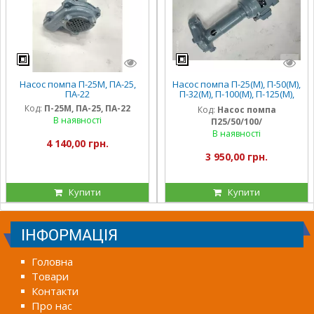
Насос помпа П-25М, ПА-25,
Насос помпа П-25(М), П-50(М),
ПА-22
П-32(М), П-100(М), П-125(М),
П-200(М) ПА-22, Х14-22, ПА-45
Код:
П-25М, ПА-25, ПА-22
Код:
Насос помпа
В наявності
П25/50/100/
В наявності
4 140,00 грн.
3 950,00 грн.
Купити
Купити
ІНФОРМАЦІЯ
Головна
Товари
Контакти
Про нас