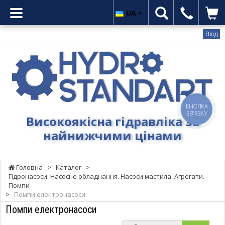
UA
Вхід
Гідростандарт
-
Високоякісна
гідравліка
за
найнижчими
КНОПКА
ЗВ'ЯЗКУ
Високоякісна гідравліка за
цінами
найнижчими цінами
Головна
>
Каталог
>
Гідронасоси. Насосне обладнання. Насоси мастила. Агрегати.
Помпи
>
Помпи електронасоси
Помпи електронасоси