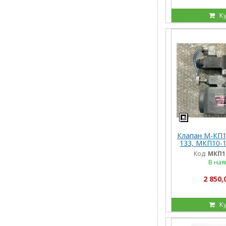
К
Клапан М-КП10
133, МКП10-1
10 20 2 133,
Код:
МКП10
1
В ная
2 850,
К