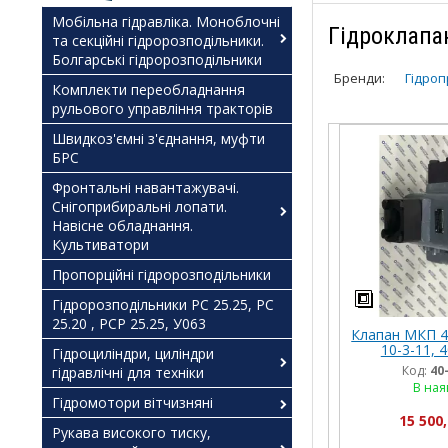
Мобільна гідравліка. Моноблочні
Гідроклапа
та секційні гідророзподільники.
Болгарські гідророзподільники
Бренди:
Гідроп
Комплекти переобладнання
рульового управління тракторів
Швидкоз'ємні з'єднання, муфти
БРС
Фронтальні навантажувачі.
Снігоприбиральні лопати.
Навісне обладнання.
Культиватори
Пропорційні гідророзподільники
Гідророзподільники РС 25.25, РС
25.20 , РСР 25.25, У063
Клапан МКП 40
10-3-11, 4
Гідроциліндри, циліндри
Код:
40
гідравлічні для техніки
В ная
Гідромотори вітчизняні
15 500,
Рукава високого тиску,