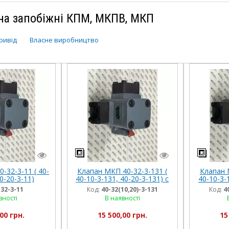
на запобіжні КПМ, МКПВ, МКП
ривід
Власне виробництво
-32-3-11 ( 40-
Клапан МКП 40-32-3-131 (
Клапан 
0-20-3-11)
40-10-3-131, 40-20-3-131) с
40-10-3-
пилотом 110В
пі
-32-3-11
Код:
40-32(10,20)-3-131
Код:
4
вності
В наявності
00 грн.
15 500,00 грн.
15