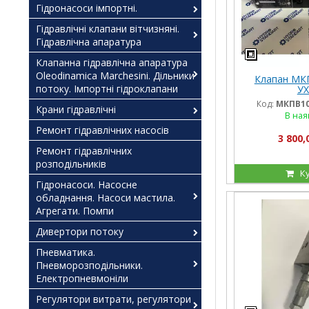
Гідронасоси імпортні.
Гідравлічні клапани вітчизняні.
Гідравлічна апаратура
Клапанна гідравлічна апаратура
Oleodinamica Marchesini. Дільники
Клапан МК
потоку. Імпортні гідроклапани
УХ
Код:
МКПВ10
Крани гідравлічні
В ная
Ремонт гідравлічних насосів
3 800,
Ремонт гідравлічних
розподільників
К
Гідронасоси. Насосне
обладнання. Насоси мастила.
Агрегати. Помпи
Дивертори потоку
Пневматика.
Пневморозподільники.
Електропневмоніли
Регулятори витрати, регулятори