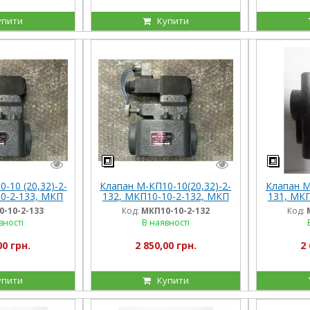
упити
Купити
-10 (20,32)-2-
Клапан М-КП10-10(20,32)-2-
Клапан М
0-2-133, МКП
132, МКП10-10-2-132, МКП
131, МКП
 МКП 10 32 2
10 20 2 132, МКП 10 32 2
10 20 2
-10-2-133
Код:
МКП10-10-2-132
Код:
33
132
вності
В наявності
00 грн.
2 850,00 грн.
2 
упити
Купити