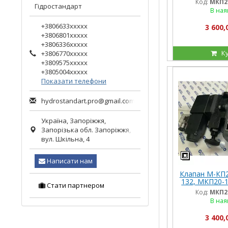
Код:
МКП20
1
Гідростандарт
В ная
+3806633xxxxx
3 600,
+3806801xxxxx
+3806336xxxxx
К
+3806770xxxxx
+3809575xxxxx
+3805004xxxxx
Показати телефони
hydrostandart.pro@gmail.com
Україна,
Запоріжжя
,
Запорізька обл.
Запоріжжя,
вул. Шкільна, 4
Написати нам
Клапан М-КП20
132, МКП20-1
Стати партнером
20 20 1 132,
Код:
МКП20
1
В ная
3 400,