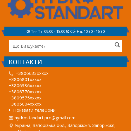
Пн- Пт, 09:00 - 18:00
Сб- Нд, 10:30 - 16:30
КОНТАКТИ
+3806633xxxxx
+3806801xxxxx
+3806336xxxxx
+3806770xxxxx
+3809575xxxxx
+3805004xxxxx
Показати телефони
h
ydr
ost
and
art
.pr
o@g
mai
l.c
om
Україна, Запорізька обл., Запоріжжя, Запоріжжя,