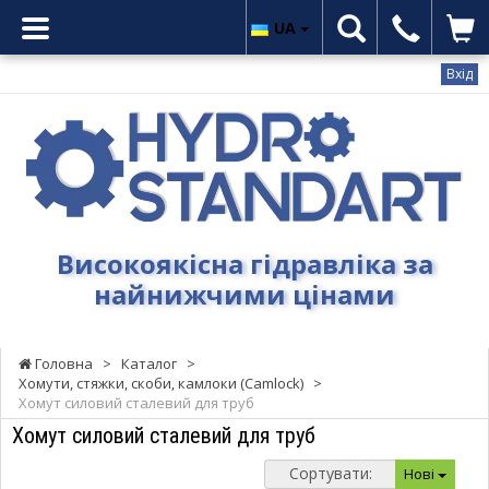
UA
Вхід
Гідростандарт
-
Високоякісна
гідравліка
за
найнижчими
Високоякісна гідравліка за
цінами
найнижчими цінами
Головна
>
Каталог
>
Хомути, стяжки, скоби, камлоки (Camlock)
>
Хомут силовий сталевий для труб
Хомут силовий сталевий для труб
Сортувати:
Нові