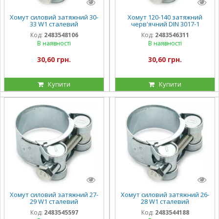
Хомут силовий затяжний 30-
Хомут 120-140 затяжний
33 W1 сталевий
черв'ячний DIN 3017-1
оцинкований
сталевий оцинкований W1
Код:
2483548106
Код:
2483546311
В наявності
В наявності
30,60 грн.
30,60 грн.
Купити
Купити
Хомут силовий затяжний 27-
Хомут силовий затяжний 26-
29 W1 сталевий
28 W1 сталевий
оцинкований
оцинкований
Код:
2483545597
Код:
2483544188