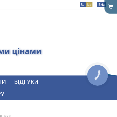
Ru
Ua
Вхід
ими цінами
ТИ
ВІДГУКИ
РУ
В, МКВ