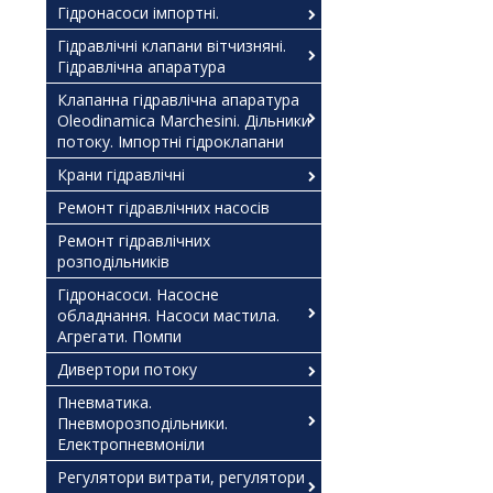
Гідронасоси імпортні.
Гідравлічні клапани вітчизняні.
Гідравлічна апаратура
Клапанна гідравлічна апаратура
Oleodinamica Marchesini. Дільники
потоку. Імпортні гідроклапани
Крани гідравлічні
Ремонт гідравлічних насосів
Ремонт гідравлічних
розподільників
Гідронасоси. Насосне
обладнання. Насоси мастила.
Агрегати. Помпи
Дивертори потоку
Пневматика.
Пневморозподільники.
Електропневмоніли
Регулятори витрати, регулятори