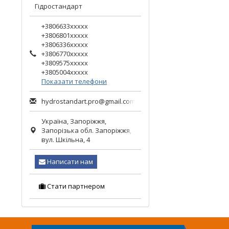
Гідростандарт
+3806633xxxxx
+3806801xxxxx
+3806336xxxxx
+3806770xxxxx
+3809575xxxxx
+3805004xxxxx
Показати телефони
hydrostandart.pro@gmail.com
Україна,
Запоріжжя
,
Запорізька обл.
Запоріжжя,
вул. Шкільна, 4
Написати нам
Стати партнером