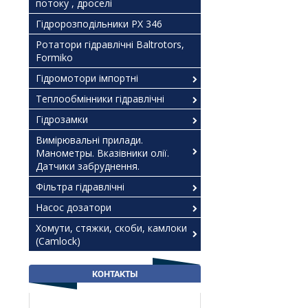
потоку , дроселі
Гідророзподільники РХ 346
Ротатори гідравлічні Baltrotors,
Formiko
Гідромотори імпортні
Теплообмінники гідравлічні
Гідрозамки
Вимірювальні прилади.
Манометры. Вказівники олії.
Датчики забруднення.
Фільтра гідравлічні
Насос дозатори
Хомути, стяжки, скоби, камлоки
(Camlock)
КОНТАКТЫ