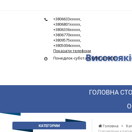
Гідростандарт
+3806633xxxxx,
-
+3806801xxxxx,
+3806336xxxxx,
Високоякісна
+3806770xxxxx,
+3809575xxxxx,
гідравліка
+3805004xxxxx,
Показати телефони
Високоякі
за
Понеділок-субота з 10:00 до 18:00
найнижчими
цінами
ГОЛОВНА СТО
О
КАТЕГОРИИ
Головна
>
Ка
Гідравлічні клап