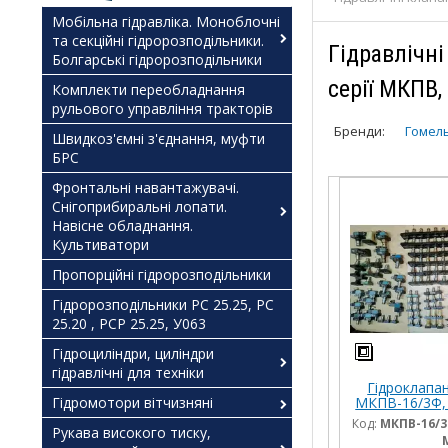
Мобільна гідравліка. Моноблочні
та секційні гідророзподільники.
Гідравлічн
Болгарські гідророзподільники
серії МКПВ
Комплекти переобладнання
рульового управління тракторів
Бренди:
Гомель
Швидкоз'ємні з'єднання, муфти
БРС
Фронтальні навантажувачі.
Снігоприбиральні лопати.
Навісне обладнання.
Культиватори
Пропорційні гідророзподільники
Гідророзподільники РС 25.25, РС
25.20 , РСР 25.25, У063
Гідроциліндри, циліндри
гідравлічні для техніки
Гідроклапан
Гідромотори вітчизняні
МКПВ-16/3Ф,
МКПВ 25/3Ф
Код:
МКПВ-16/3
Рукава високого тиску,
мон