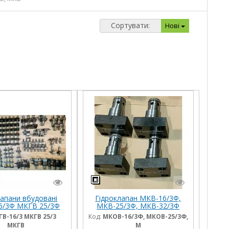
Сортувати:
Нові
лапани вбудовані
Гідроклапан МКВ-16/3Ф,
6/3Ф МКГВ 25/3Ф
МКВ-25/3Ф, МКВ-32/3Ф
КГВ 32/3Ф
В-16/3 МКГВ 25/3
Код:
МКОВ-16/3Ф, МКОВ-25/3Ф,
МКГВ
М