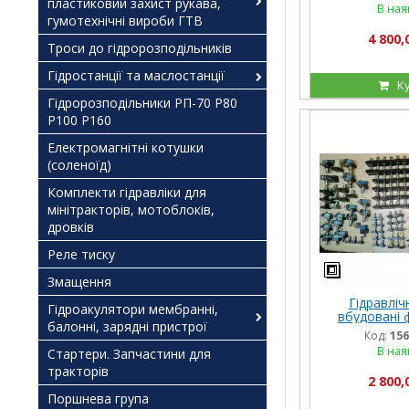
пластиковий захист рукава,
В ная
гумотехнічні вироби ГТВ
4 800,
Троси до гідророзподільників
Гідростанції та маслостанції
К
Гідророзподільники РП-70 Р80
Р100 Р160
Електромагнітні котушки
(соленоїд)
Комплекти гідравліки для
мінітракторів, мотоблоків,
дровків
Реле тиску
Змащення
Гідравліч
Гідроакулятори мембранні,
вбудовані 
балонні, зарядні пристрої
монтажу сері
Код:
156
МКРВ, МКВ,
В ная
Стартери. Запчастини для
16/2
тракторів
2 800,
Поршнева група