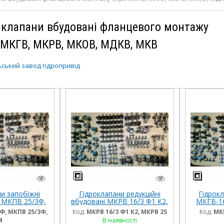
і клапани вбудовані фланцевого монтажу
, МКГВ, МКРВ, МКОВ, МДКВ, МКВ
ський завод гідропривід
и запобіжні
Гідроклапани редукційні
Гідрок
 МКПВ 25/3Ф,
вбудовані МКРВ 16/3 Ф1 К2,
МКГВ-1
 фланцевого
МКРВ 25/3 Ф1 К2
М
Ф, МКПВ 25/3Ф,
Код:
МКРВ 16/3 Ф1 К2, МКРВ 25
Код:
МКГ
тажу
М
В наявності