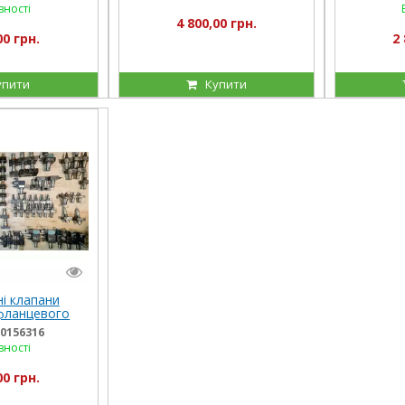
вності
4 800,00 грн.
00 грн.
2 
упити
Купити
ні клапани
фланцевого
ї МКПВ, МКГВ,
0156316
 МДКВ, МКВ
вності
5/32
00 грн.