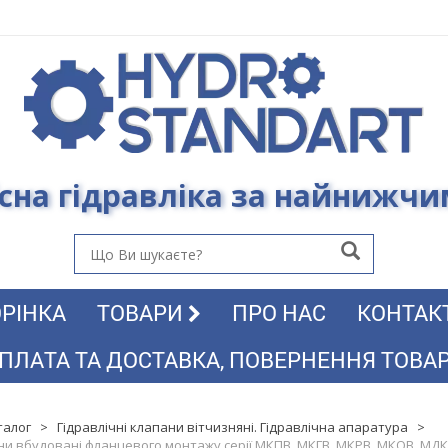
сна гідравліка за найнижч
РІНКА
ТОВАРИ
ПРО НАС
КОНТАК
ПЛАТА ТА ДОСТАВКА, ПОВЕРНЕННЯ ТОВА
талог
>
Гідравлічні клапани вітчизняні. Гідравлічна апаратура
>
ани вбудовані фланцевого монтажу серії МКПВ, МКГВ, МКРВ, МКОВ, МДК