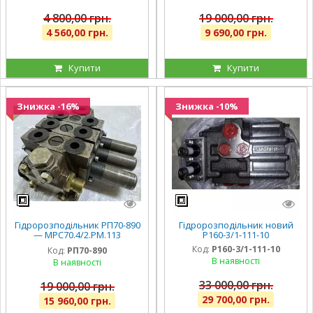
4 800,00 грн.
19 000,00 грн.
4 560,00 грн.
9 690,00 грн.
Купити
Купити
Знижка -16%
Знижка -10%
Гідророзподільник РП70-890
Гідророзподільник новий
— МРС70.4/2.РМ.113
Р160-3/1-111-10
(рівніший МРС70.4/2.РМ.111)
Код:
Р160-3/1-111-10
Код:
РП70-890
В наявності
В наявності
33 000,00 грн.
19 000,00 грн.
29 700,00 грн.
15 960,00 грн.