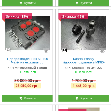
Купити
Купити
Знижка -15%
Знижка -15%
Гідророзподільник МР100
Клапан тиску
Чехія на екскаватор
гідророзподільника МР80-
ЕО-2621, МТЗ, ЮМЗ лівий з 1
3/1-222, МР80-3/4-222
Код:
МР100 левый 1 слив
Код:
Клапан Р80-3/1-222
сливою
В наявності
В наявності
33 000,00 грн.
1 700,00 грн.
28 050,00 грн.
1 445,00 грн.
Купити
Купити