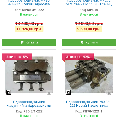
Гідророзподільник МР80-
Гідророзподільник МРС70,
4/1-222 3 секції Гідросила
МРС70.4/2.РМ.113 (РП70-890,
оригінал
РП70-822)
Код:
МР80-4/1-222
Код:
МРС70
В наявності
В наявності
13 400,00 грн.
19 000,00 грн.
11 926,00 грн.
9 690,00 грн.
Купити
Купити
Знижка -5%
Знижка -49%
Гідророзподільник
Гідророзподільник Р80-3/1-
чавунний із гідрозамками
222 Новий 3 золотника
люкс Р80-3/1-222Г Білорусь
Гомель
Код:
Р80-3/1-222
Код:
РП70-1221.1
для МТЗ, ЮМЗ, Т40, Т150, ДТ
В наявності
В наявності
75