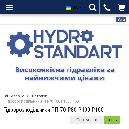
UA
Вхід
Гідростандарт
-
Високоякісна
гідравліка
за
найнижчими
Високоякісна гідравліка за
цінами
найнижчими цінами
Головна
>
Каталог
>
Гідророзподільники РП-70 Р80 Р100 Р160
Гідророзподільники РП-70 Р80 Р100 Р160
Сортувати:
Нові