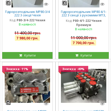
Гідророзподільник МР80-3/4
Гідророзподільник МР80 4/1-
222 3 секції Чехія
222 3 секції з рухомими МТЗ,
ЕМЗ, Т40. Чехия.
Код:
Р80-3/4-222 Чехия
Код:
Р80-4/1-222 Чехия
Покращений. Розширена
В наявності
Премиум
гарантія
В наявності
11 400,00 грн.
11 000,00 грн.
7 980,00 грн.
7 700,00 грн.
Купити
Купити
Знижка -11%
Знижка -49%