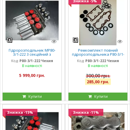
Знижка -5%
Гідророзподільник МР80-
Ремкомплект повний
3/1-222 3 секційний з
гідророзподільника Р80-3/1-
плавальним на МТЗ, ЮМЗ,
222 (МР80-3/1-222) вищої
Код:
Р80-3/1-222 Чехия
Код:
Р80-3/1-222 Чехия
Т40. Чехия
якості. Чехия. Ексклюзив
В наявності
В наявності
5 999,00 грн.
300,00 грн.
285,00 грн.
Купити
Купити
Знижка -15%
Знижка -11%