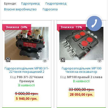
Бренди:
Гідропривід
Гидропривод
Власне виробництво
Гідросила
Знижка -34%
Знижка -15%
Гідророзподільник МР80 3/1-
Гідророзподільник МР100
22 Чехія покращений 2
Чехія на екскаватор
секції з плавальними на
ЕО-2621, МТЗ, ЮМЗ правий
Код:
Р80-3/1-22 Чехия
Код:
МР100 правый 2 слива
Т-25, підйом кузова
на 2 слива
Премиум
В наявності
В наявності
33 000,00 грн.
9 000,00 грн.
28 050,00 грн.
5 940,00 грн.