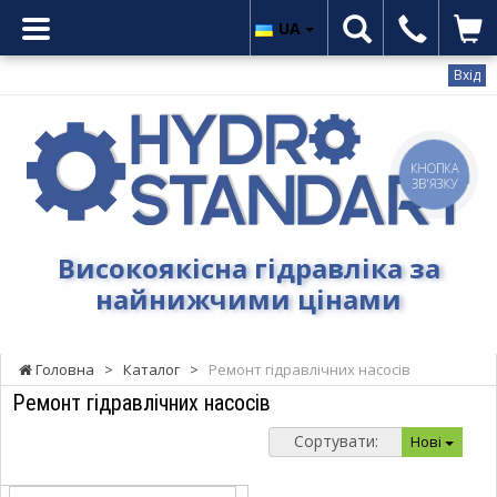
UA
Вхід
Гідростандарт
-
Високоякісна
КНОПКА
ЗВ'ЯЗКУ
гідравліка
за
найнижчими
Високоякісна гідравліка за
цінами
найнижчими цінами
Головна
>
Каталог
>
Ремонт гідравлічних насосів
Ремонт гідравлічних насосів
Сортувати:
Нові