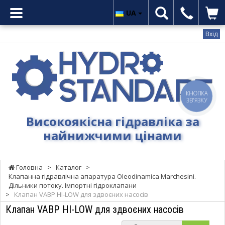
UA
Вхід
Гідростандарт
-
Високоякісна
гідравліка
КНОПКА
за
ЗВ'ЯЗКУ
найнижчими
Високоякісна гідравліка за
цінами
найнижчими цінами
Головна
>
Каталог
>
Клапанна гідравлічна апаратура Oleodinamica Marchesini.
Дільники потоку. Імпортні гідроклапани
>
Клапан VABP HI-LOW для здвоєних насосів
Клапан VABP HI-LOW для здвоєних насосів