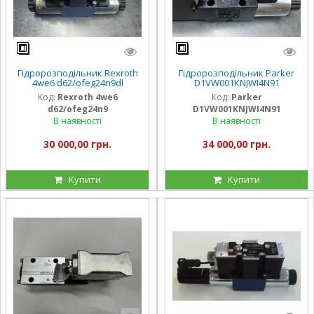
Гідророзподільник Rexroth
Гідророзподільник Parker
4we6 d62/ofeg24n9dl
D1VW001KNJWI4N91
Код:
Rexroth 4we6
Код:
Parker
d62/ofeg24n9
D1VW001KNJWI4N91
В наявності
В наявності
30 000,00 грн.
34 000,00 грн.
Купити
Купити