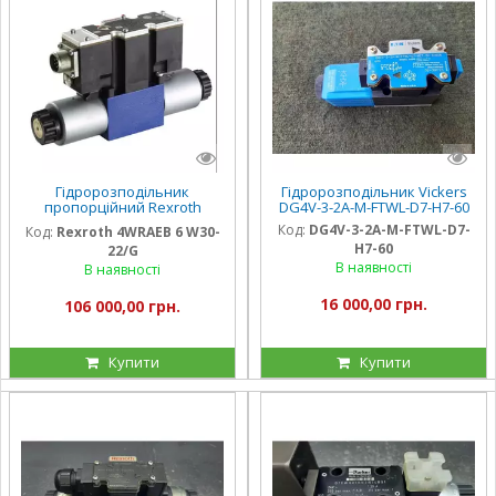
Гідророзподільник
Гідророзподільник Vickers
пропорційний Rexroth
DG4V-3-2A-M-FTWL-D7-H7-60
4WRAEB 6 W30-
Код:
DG4V-3-2A-M-FTWL-D7-
Код:
Rexroth 4WRAEB 6 W30-
22/G24N9K31/A1V
H7-60
22/G
В наявності
В наявності
16 000,00 грн.
106 000,00 грн.
Купити
Купити