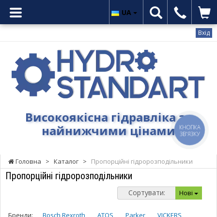
UA
Вхід
Гідростандарт
-
Високоякісна
гідравліка
за
найнижчими
Високоякісна гідравліка за
цінами
найнижчими цінами
КНОПКА
ЗВ'ЯЗКУ
Головна
>
Каталог
>
Пропорційні гідророзподільники
Пропорційні гідророзподільники
Сортувати:
Нові
Бренди:
Bosch Rexroth
ATOS
Parker
VICKERS