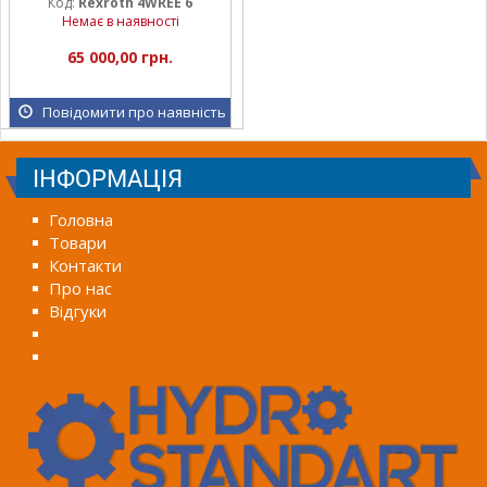
Код:
Rexroth 4WREE 6
Немає в наявності
65 000,00 грн.
Повідомити про наявність
ІНФОРМАЦІЯ
Головна
Товари
Контакти
Про нас
Відгуки