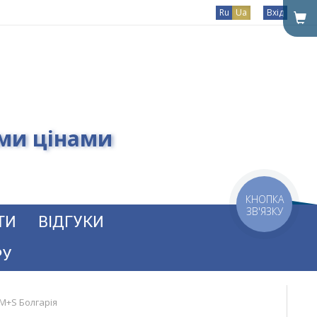
Ru
Ua
Вхід
ими цінами
КНОПКА
ЗВ'ЯЗКУ
ТИ
ВІДГУКИ
РУ
M+S Болгарія