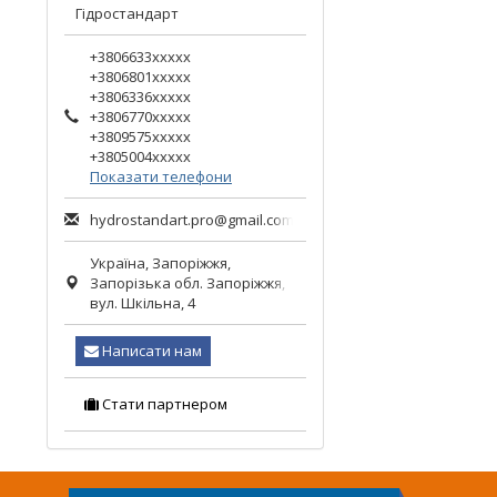
Гідростандарт
+3806633xxxxx
+3806801xxxxx
+3806336xxxxx
+3806770xxxxx
+3809575xxxxx
+3805004xxxxx
Показати телефони
hydrostandart.pro@gmail.com
Україна,
Запоріжжя
,
Запорізька обл.
Запоріжжя,
вул. Шкільна, 4
Написати нам
Стати партнером