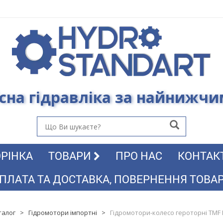
сна гідравліка за найнижч
РІНКА
ТОВАРИ
ПРО НАС
КОНТАК
ПЛАТА ТА ДОСТАВКА, ПОВЕРНЕННЯ ТОВА
талог
>
Гідромотори імпортні
>
Гідромотори-колесо героторні TMF 