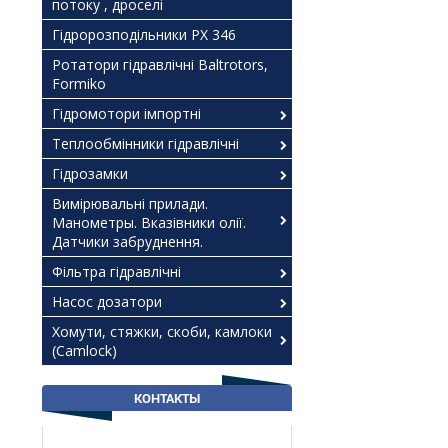
потоку , дроселі
Гідророзподільники РХ 346
Ротатори гідравлічні Baltrotors,
Formiko
Гідромотори імпортні
Теплообмінники гідравлічні
Гідрозамки
Вимірювальні прилади.
Манометры. Вказівники олії.
Датчики забруднення.
Фільтра гідравлічні
Насос дозатори
Хомути, стяжки, скоби, камлоки
(Camlock)
КОНТАКТЫ