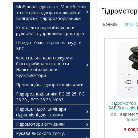
Мобільна гідравліка. Моноблочні
Гідромотор
та секційні гідророзподільники.
Болгарські гідророзподільники
Бренди:
M+S Hy
Комплекти переобладнання
рульового управління тракторів
Швидкоз'ємні з'єднання, муфти
БРС
Фронтальні навантажувачі.
Снігоприбиральні лопати.
Навісне обладнання.
Культиватори
Пропорційні гідророзподільники
Гідророзподільники РС 25.25, РС
25.20 , РСР 25.25, У063
Гідромотор 
SAE Болгарія 
Гідроциліндри, циліндри
250, 315, 400,
Код:
Гидромото
гідравлічні для техніки
7
В ная
Гідромотори вітчизняні
5 000,
Рукава високого тиску,