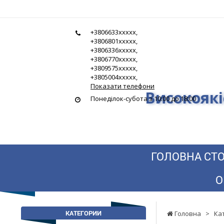
Гідростандарт
+3806633xxxxx,
-
+3806801xxxxx,
+3806336xxxxx,
Високоякісна
+3806770xxxxx,
+3809575xxxxx,
гідравліка
+3805004xxxxx,
Показати телефони
Високоякі
за
Понеділок-субота з 10:00 до 18:00
найнижчими
цінами
ГОЛОВНА СТО
О
КАТЕГОРИИ
Головна
>
Ка