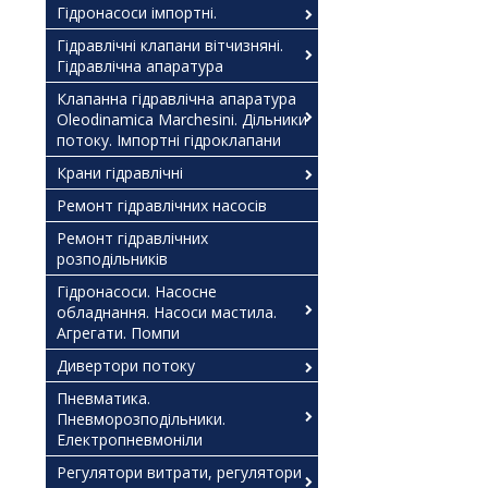
Гідронасоси імпортні.
Гідравлічні клапани вітчизняні.
Гідравлічна апаратура
Клапанна гідравлічна апаратура
Oleodinamica Marchesini. Дільники
потоку. Імпортні гідроклапани
Крани гідравлічні
Ремонт гідравлічних насосів
Ремонт гідравлічних
розподільників
Гідронасоси. Насосне
обладнання. Насоси мастила.
Агрегати. Помпи
Дивертори потоку
Пневматика.
Пневморозподільники.
Електропневмоніли
Регулятори витрати, регулятори