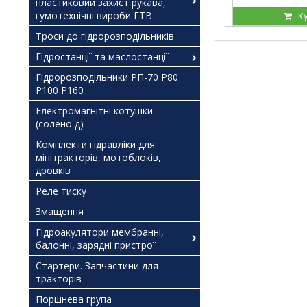
пластиковий захист рукава,
гумотехнічні вироби ГТВ
К
Троси до гідророзподільників
Гідростанції та маслостанції
Гідророзподільники РП-70 Р80
Р100 Р160
Електромагнітні котушки
(соленоїд)
Комплекти гідравліки для
мінітракторів, мотоблоків,
дровків
Реле тиску
Змащення
Гідроакулятори мембранні,
балонні, зарядні пристрої
Стартери. Запчастини для
тракторів
Поршнева група