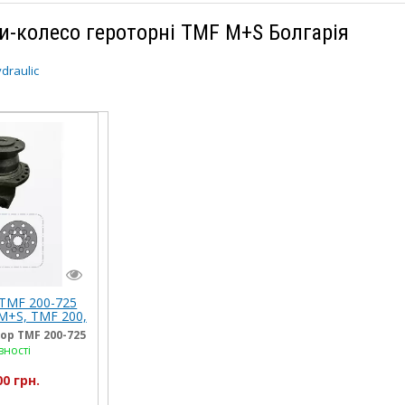
и-колесо героторні TMF M+S Болгарія
draulic
TMF 200-725
M+S, TMF 200,
 470, 500, 630,
р TMF 200-725
25
вності
00 грн.