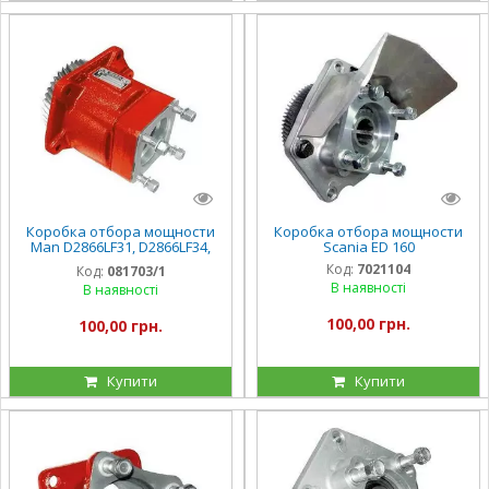
Коробка отбора мощности
Коробка отбора мощности
Man D2866LF31, D2866LF34,
Scania ED 160
D2866LF35, D2876LF06,
Код:
7021104
Код:
081703/1
D2866LF26 310 Hk, D2866L
В наявності
В наявності
100,00 грн.
100,00 грн.
Купити
Купити