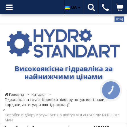
UA
Вхід
Гідростандарт
-
Високоякісна
гідравліка
за
найнижчими
Високоякісна гідравліка за
цінами
найнижчими цінами
КНОПКА
ЗВ'ЯЗКУ
Головна
>
Каталог
>
Гідравліка на тягачі. Коробки відбору потужності, вали,
кардани, аксесуари для гідрофікації
>
Коробки відбору потужності на двигун VOLVO SCSNIA MERCEDES
MAN