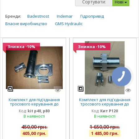
Сортувати:
Нові
Бренди:
Badestnost
Indemar
Гідропривід
Власне виробництво
GMS Hydraulic
Знижка -10%
Знижка -10%
Комплект для під'єднання
Комплект для під'єднання
тросового керування до
тросового керування до
гідророзподільника Р40, Р80
гідророзподільника Р120
Код:
kit р40, р80
Код:
Кит Р120
В наявності
В наявності
450,00 грн.
1 650,00 грн.
405,00 грн.
1 485,00 грн.