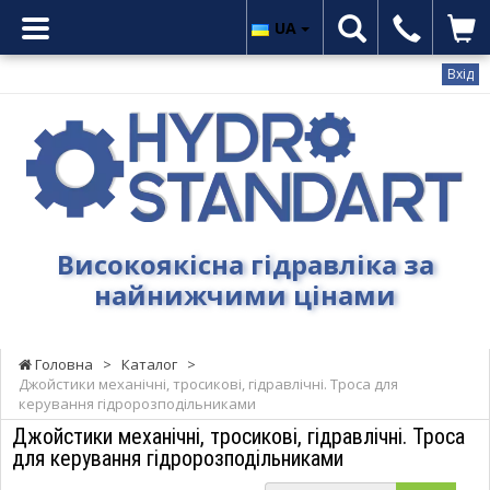
UA
Вхід
Гідростандарт
-
Високоякісна
гідравліка
за
найнижчими
Високоякісна гідравліка за
цінами
найнижчими цінами
Головна
>
Каталог
>
Джойстики механічні, тросикові, гідравлічні. Троса для
керування гідророзподільниками
Джойстики механічні, тросикові, гідравлічні. Троса
для керування гідророзподільниками