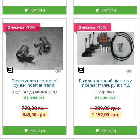
Купити
Купити
Знижка -10%
Знижка -10%
Ремкомплект тросової
Важіль тросовий під вилку
ручки Indemar Італія,
Indemar Італія, ручка під
серцевина ручки під трос
трос 3047
Код:
Сердцевина 3047
Код:
3047
3047
В наявності
В наявності
720,00 грн.
1 280,00 грн.
648,00 грн.
1 152,00 грн.
Купити
Купити