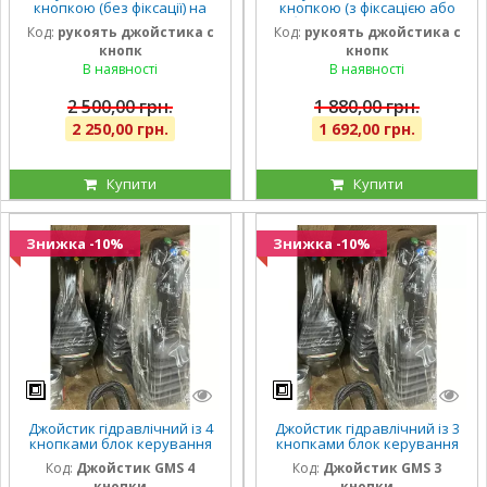
кнопкою (без фіксації) на
кнопкою (з фіксацією або
джойстик 6019 тросовий
без фіксації кнопка) на
Код:
рукоять джойстика с
Код:
рукоять джойстика с
Indemar Італія оригінал
джойстик тросовий
кнопк
кнопк
В наявності
В наявності
2 500,00 грн.
1 880,00 грн.
2 250,00 грн.
1 692,00 грн.
Купити
Купити
Знижка -10%
Знижка -10%
Джойстик гідравлічний із 4
Джойстик гідравлічний із 3
кнопками блок керування
кнопками блок керування
імпортний (ВМН-100)
імпортний (ВМН-100)
Код:
Джойстик GMS 4
Код:
Джойстик GMS 3
кнопки
кнопки