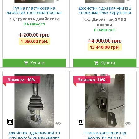
Ручка пластикова на
Джойстик гідравлічний із 2
джойстик тросовий Indemar
кнопками блок керування
імпортний (ВМН-100)
Код:
рукоять джойстика
Код:
Джойстик GMS 2
В наявності
кнопки
В наявності
1 200,00 грн.
14 900,00 грн.
1 080,00 грн.
13 410,00 грн.
Купити
Купити
Знижка -10%
Знижка -10%
Джойстик гідравлічний з 1
Планка кріплення під
кнопкою блок керування
джойстик на мтз,