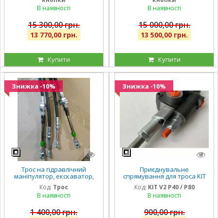
В наявності
В наявності
15 300,00 грн.
15 000,00 грн.
13 770,00 грн.
13 500,00 грн.
Купити
Купити
Знижка -10%
Знижка -10%
Трос на гідравлічний
Приєднувальне
маніпулятор, екскаватор,
спрямування для троса KIT
трактор, навантажувач,
V2 P40/P80 ( connection kit
Код:
Трос
Код:
KIT V2 P40 / P80
автобус, трос зчеплення
монтажний комплект)
В наявності
В наявності
1 400,00 грн.
900,00 грн.