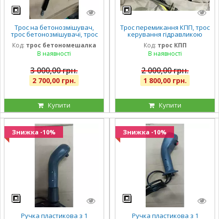
Трос на бетонозмішувач,
Трос перемикання КПП, трос
трос бетонозмішувачі, трос
керування гідравликою
керування гідравликою
гідросистеми на спецтехніку
Код:
трос бетономешалка
Код:
трос КПП
гідросистеми на спецтехніку
В наявності
В наявності
3 000,00 грн.
2 000,00 грн.
2 700,00 грн.
1 800,00 грн.
Купити
Купити
Знижка -10%
Знижка -10%
Ручка пластикова з 1
Ручка пластикова з 1