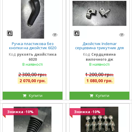
Ручка пластикова без
Джойстик Indemar
кнопки на джойстик 6020
серцевина трикутник для
тросовий Indemar Італія
вилкового джойстика
Код:
рукоять джойстика
Код:
Сердцевина
оригінал
6020
вилочного дж
В наявності
В наявності
2 300,00 грн.
1 200,00 грн.
2 070,00 грн.
1 080,00 грн.
Купити
Купити
Знижка -10%
Знижка -10%