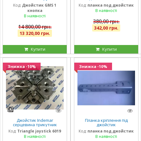
імпортний (ВМН-100)
навантажувач, кун.
Код:
Джойстик GMS 1
Код:
планка под джойстик
новинка
кнопка
В наявності
В наявності
380,00 грн.
14 800,00 грн.
342,00 грн.
13 320,00 грн.
Купити
Купити
Знижка -10%
Знижка -10%
Джойстик Indemar
Планка кріплення під
серцевина трикутник
джойстик
Код:
Triangle joystick 6019
Код:
планка под джойстик
В наявності
В наявності