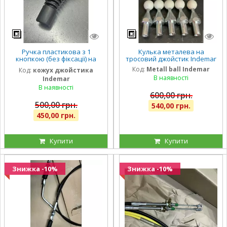
Ручка пластикова з 1
Кулька металева на
кнопкою (без фіксації) на
тросовий джойстик Indemar
джойстик 6019 тросовий
Код:
Metall ball Indemar
Код:
кожух джойстика
Indemar
В наявності
Indemar
В наявності
600,00 грн.
500,00 грн.
540,00 грн.
450,00 грн.
Купити
Купити
Знижка -10%
Знижка -10%