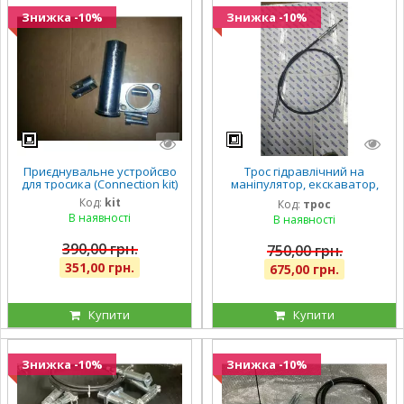
Знижка -10%
Знижка -10%
Приєднувальне устройсво
Трос гідравлічний на
для тросика (Connection kit)
маніпулятор, екскаватор,
трактор, навантажувач,
Код:
kit
Код:
трос
автобус, трос зчеплення
В наявності
В наявності
390,00 грн.
750,00 грн.
351,00 грн.
675,00 грн.
Купити
Купити
Знижка -10%
Знижка -10%