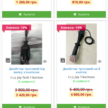
1 260,00 грн.
810,00 грн.
Купити
Купити
Знижка -10%
Знижка -10%
Джойстик тросовий під
Джойстик тросовий на 8
вилку з кнопкою
кнопок
(виделковий тросовий
Код:
Joy 7 buttons
Код:
Joy fork 1 button
джойстик)
В наявності
В наявності
5 400,00 грн.
3 800,00 грн.
4 860,00 грн.
3 420,00 грн.
Купити
Купити