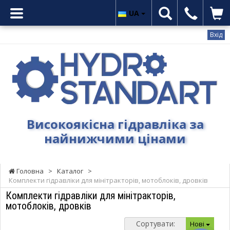
UA
Вхід
Гідростандарт
-
Високоякісна
гідравліка
за
найнижчими
Високоякісна гідравліка за
цінами
найнижчими цінами
Головна
>
Каталог
>
Комплекти гідравліки для мінітракторів, мотоблоків, дровків
Комплекти гідравліки для мінітракторів,
мотоблоків, дровків
Сортувати:
Нові