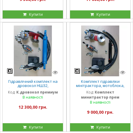
Купити
Купити
Гідравлічний комплект на
Комплект гідравліки
дровокол НШ32,
мінітрактора, мотоблока,
болгарський розподільник
мототрактора (преміум
Код:
К.дровокол премиум
Код:
Комплект
Р81 (преміумкомплекс)
варіант)
В наявності
минитрактор прем
В наявності
12 300,00 грн.
9 000,00 грн.
Купити
Купити