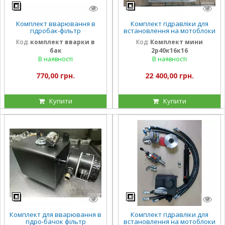
Комплект вварювання в
Комплект гідравліки для
гідробак-фільтр
встановлення на мотоблоки
гідравлічний, трубка,
та мінімототрактора 2 секц
Код:
комплект вварки в
Код:
Комплект мини
штуцер
розподілювач, два
бак
2р40к16к16
циліндри, привод
В наявності
В наявності
770,00 грн.
22 400,00 грн.
Купити
Купити
Комплект для вварювання в
Комплект гідравліки для
гідро-бачок фільтр
встановлення на мотоблоки