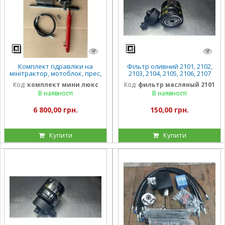
Комплект гідравліки на
Фільтр оливний 2101, 2102,
мінітрактор, мотоблок, прес,
2103, 2104, 2105, 2106, 2107
маслостанцію (ручний насос
MANN
Код:
комплект мини люкс
Код:
фильтр масляный 2101
односторонній,
В наявності
В наявності
гідроциліндр на 1 вихід, РВД)
6 800,00 грн.
150,00 грн.
Купити
Купити