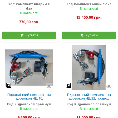
гідравлічний, трубка,
та мінімототрактора з
Код:
комплект вварки в
Код:
комплект мини люкс
штуцер
гідроциліндром,люксовий
бак
В наявності
набір
В наявності
15 400,00 грн.
770,00 грн.
Купити
Купити
Гідравлічний комплект на
Гідравлічний комплект на
дровокол НШ10,
дровокол НШ32, привод
болгарський розподільник
НШ32, болгарський
Код:
К.дровокол премиум
Код:
К.дровокол премиум
Р40 ( преміумкомплекс)
розподільник Р81 (
В наявності
В наявності
преміумкомплекс)
9 500,00 грн.
11 000,00 грн.