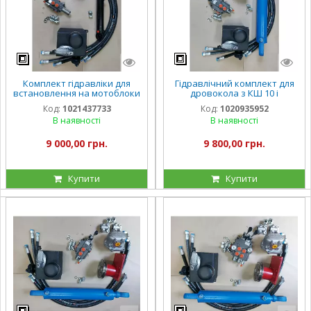
Комплект гідравліки для
Гідравлічний комплект для
встановлення на мотоблоки
дровокола з КШ 10 і
та мінімототрактора з
приводом НШ
Код:
1021437733
Код:
1020935952
гідроциліндром
В наявності
В наявності
9 000,00 грн.
9 800,00 грн.
Купити
Купити