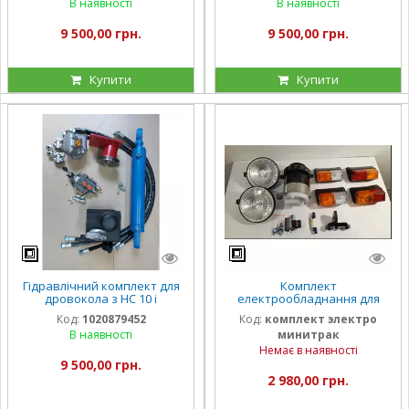
В наявності
В наявності
9 500,00 грн.
9 500,00 грн.
Купити
Купити
Гідравлічний комплект для
Комплект
дровокола з НС 10 і
електрообладнання для
болгарський
мінітрактора
Код:
1020879452
Код:
комплект электро
гідророзподільник
В наявності
минитрак
Немає в наявності
9 500,00 грн.
2 980,00 грн.