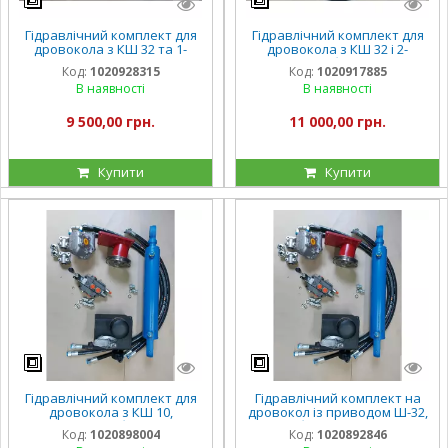
Гідравлічний комплект для
Гідравлічний комплект для
дровокола з КШ 32 та 1-
дровокола з КШ 32 і 2-
секційним розподілювачем
секційним болгарським
Код:
1020928315
Код:
1020917885
Р40
гідророзподільником Р80/
В наявності
В наявності
Р40
9 500,00 грн.
11 000,00 грн.
Купити
Купити
Гідравлічний комплект для
Гідравлічний комплект на
дровокола з КШ 10,
дровокол із приводом Ш-32,
приводом НШ, болгарський
болгарський
Код:
1020898004
Код:
1020892846
гідророзподільник
гідророзподільник