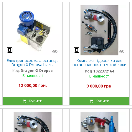
Електронасос маслостанція
Комплект гідравліки для
Dragon-X Dropsa Італія
встановлення на мотоблоки
та мінімототрактора з
Код:
Dragon-X Dropsa
Код:
1022372164
гідроциліндром
В наявності
В наявності
12 000,00 грн.
9 000,00 грн.
Купити
Купити