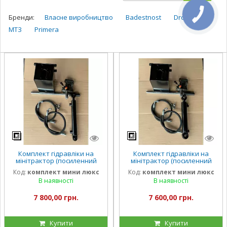
Бренди:
Власне виробництво
Badestnost
Dropsa
МТЗ
Primera
Комплект гідравліки на
Комплект гідравліки на
мінітрактор (посиленний
мінітрактор (посиленний
циліндр 320 мм хід)
циліндр 200 мм хід)
Код:
комплект мини люкс
Код:
комплект мини люкс
В наявності
В наявності
7 800,00 грн.
7 600,00 грн.
Купити
Купити