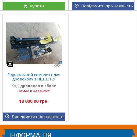
Купити
Повідомити про наявність
Гідравлічний комплект для
дровоколу з НШ 32 і 2-
секційним розподільником
Код:
дровокол в сборе
Р80
Немає в наявності
18 000,00 грн.
Повідомити про наявність
ІНФОРМАЦІЯ