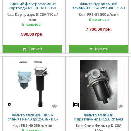
Змінний фільтроелемент
Фільтр гідравлічний
картридж MP FILTRI CS050
зливний DICSA Іспанія FR1-51
(8CS050P25A)
до 500 л/хв G-1 1/2"
Код:
Картридж DICSA 110 л/
Код:
FR1-51 500 л/мин
мин
В наявності
В наявності
7 700,00 грн.
990,00 грн.
Купити
Купити
Фільтр зливний DICSA
Фільтр зливний
Іспанія FR1-40 до 250 л/хв G-
гідравлічний DICSA Іспанія
1"
100 л/хв G-1" (OMT
Код:
FR1-40 250 л/мин
Код:
Слив Фильтр DICSA
112С25NA1)
В наявності
100л