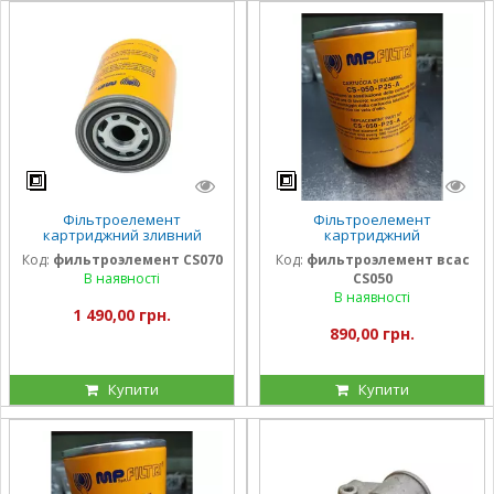
Фільтроелемент
Фільтроелемент
картриджний зливний
картриджний
CS070 (74 л/хв)
всмоктувальний CS050 (21 л/
Код:
фильтроэлемент CS070
Код:
фильтроэлемент всас
хв)
В наявності
CS050
В наявності
1 490,00 грн.
890,00 грн.
Купити
Купити