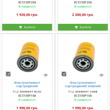
8CS150P25A
8CS150P25A
В наявності
В наявності
1 920,00 грн.
2 200,00 грн.
Купити
Купити
Фільтроелемент
Фільтроелемент
картриджний
картриджний зливний
всмоктувальний
8CS100P25A (165 л/хв)
Код:
элемент всас
Код:
элемент слив
8CS100P25A (56 л/хв)
8CS100P10A
8CS100P10A
В наявності
В наявності
1 990,00 грн.
1 990,00 грн.