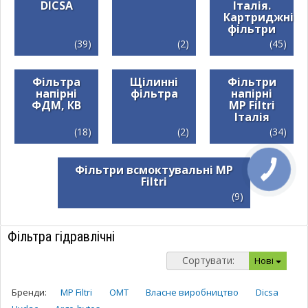
DICSA
Італія.
Картриджні
фільтри
(39)
(2)
(45)
Фільтра
Щілинні
Фільтри
напірні
фільтра
напірні
ФДМ, КВ
MP Filtri
Італія
(18)
(2)
(34)
Фільтри всмоктувальні MP
Filtri
(9)
Фільтра гідравлічні
Сортувати:
Нові
Бренди:
MP Filtri
OMT
Власне виробництво
Dicsa