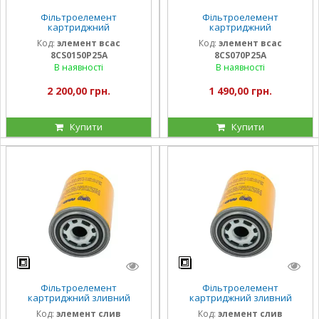
Фільтроелемент
Фільтроелемент
картриджний
картриджний
всмоктувальний
всмоктувальний
Код:
элемент всас
Код:
элемент всас
8CS150P25A (60 л/хв)
8CS070P25A (26 л/хв)
8CS0150P25A
8CS070P25A
В наявності
В наявності
2 200,00 грн.
1 490,00 грн.
Купити
Купити
Фільтроелемент
Фільтроелемент
картриджний зливний
картриджний зливний
8CS150P10A (149 л/хв)
8CS150P25A (172 л/хв)
Код:
элемент слив
Код:
элемент слив