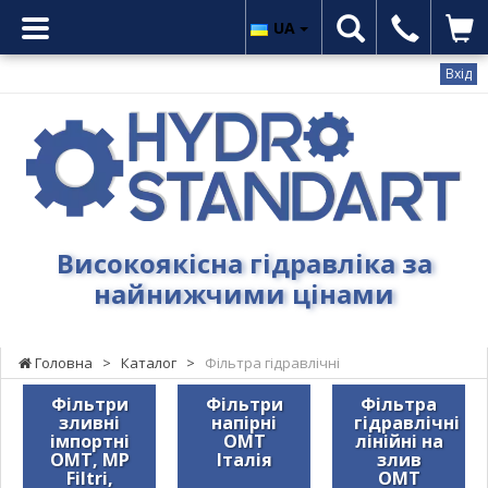
UA
Вхід
Гідростандарт
-
Високоякісна
гідравліка
за
найнижчими
Високоякісна гідравліка за
цінами
найнижчими цінами
Головна
>
Каталог
>
Фільтра гідравлічні
Фільтри
Фільтри
Фільтра
зливні
напірні
гідравлічні
імпортні
OMT
лінійні на
OMT, MP
Італія
злив
Filtri,
OMT