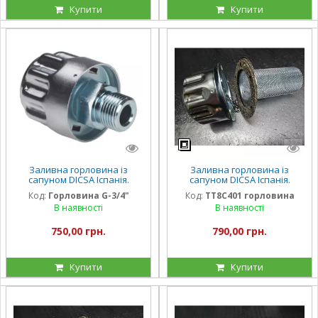
Купити
Купити
Заливна горловина із
Заливна горловина із
сапуном DICSA Іспанія.
сапуном DICSA Іспанія.
Діаметр — 48 мм, глибина
Діаметр — 48 мм, глибина
Код:
Горловина G-3/4"
Код:
TT8C401 горловина
сітки — 91 мм. 40 Мікрон
сітки — 91 мм. 40 Мікрон
В наявності
В наявності
750,00 грн.
790,00 грн.
Купити
Купити