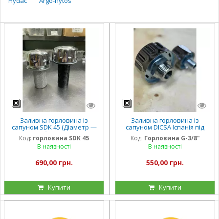
Hydac
Argo-hytos
Заливна горловина із
Заливна горловина із
сапуном SDK 45 (Діаметр —
сапуном DICSA Іспанія під
51 мм, глибина сітки — 103
різь G-3/8"
Код:
горловина SDK 45
Код:
Горловина G-3/8"
мм)
В наявності
В наявності
690,00 грн.
550,00 грн.
Купити
Купити