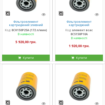
Фільтроелемент
Фільтроелемент
картриджний зливний
картриджний
8CH150P25A (172 л/хв)
всмоктувальний
Код:
8CH150P25A (172 л/мин)
Код:
элемент всас
8CS150P10A (50 л/хв)
В наявності
8CS150P10A
В наявності
5 920,00 грн.
1 920,00 грн.
Купити
Купити