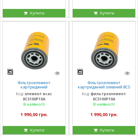
Купити
Купити
Фільтроелемент
Фільтроелемент
картриджний
картриджний зливний 8CS
всмоктувальний
(142 л/хв)
Код:
элемент всас
Код:
фильтроэлемент
8CS100P10A (41 л/хв)
8CS100P10A
8CS100P10A
В наявності
В наявності
1 990,00 грн.
1 990,00 грн.
Купити
Купити