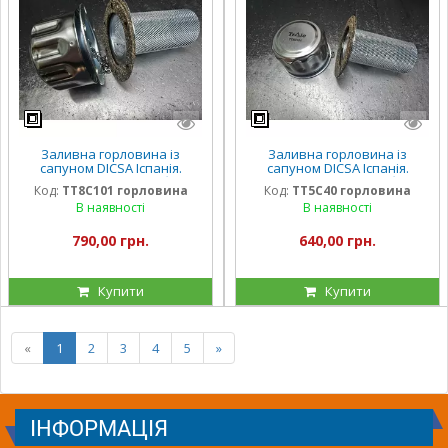
Заливна горловина із
Заливна горловина із
сапуном DICSA Іспанія.
сапуном DICSA Іспанія.
Діаметр — 48 мм, глибина
Діаметр — 28 мм, глибина
Код:
TT8C101 горловина
Код:
TT5C40 горловина
сітки — 91 мм. 10 Мікрон
сітки — 65 мм. 40 Мікрон
В наявності
В наявності
790,00 грн.
640,00 грн.
Купити
Купити
«
1
2
3
4
5
»
ІНФОРМАЦІЯ