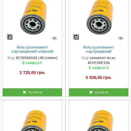
Фільтроелемент
Фільтроелемент
картриджний зливний
картриджний
8CS050A03A (40 л/хв)
всмоктувальний
Код:
8CS050A03A (40 л/мин)
Код:
элемент всас
8CH150P25A (60 л/мин)
В наявності
8CH150P25A
В наявності
2 720,00 грн.
5 920,00 грн.
Купити
Купити