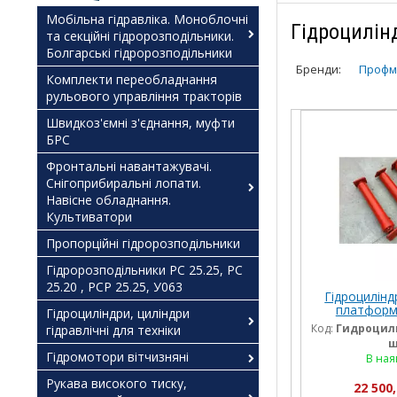
Мобільна гідравліка. Моноблочні
Гідроцилін
та секційні гідророзподільники.
Болгарські гідророзподільники
Бренди:
Проф
Комплекти переобладнання
рульового управління тракторів
Швидкоз'ємні з'єднання, муфти
БРС
Фронтальні навантажувачі.
Снігоприбиральні лопати.
Навісне обладнання.
Культиватори
Пропорційні гідророзподільники
Гідророзподільники РС 25.25, РС
25.20 , РСР 25.25, У063
Гідроцилінд
платформ
Гідроциліндри, циліндри
гідроциліндр
Код:
Гидроцили
гідравлічні для техніки
што
ш
Гідромотори вітчизняні
В ная
Рукава високого тиску,
22 500,