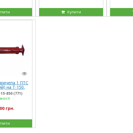
упити
Купити
причепа 1 ПТС
й) на Т-150,
 новий
15-850 (771)
вності
00 грн.
упити