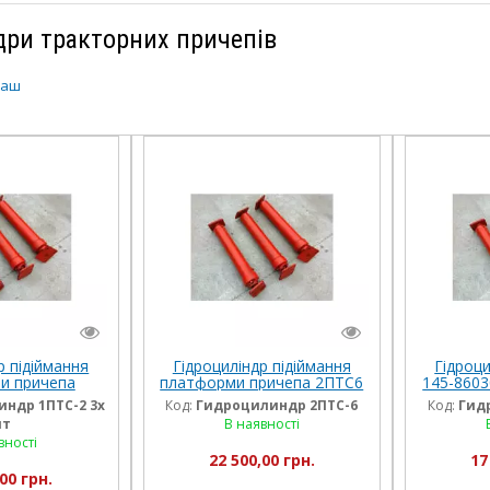
дри тракторних причепів
маш
р підіймання
Гідроциліндр підіймання
Гідроц
и причепа
платформи причепа 2ПТС6
145-8603
 1 ПТС-2 (3-
(3-штоковий)
ндр 1ПТС-2 3х
Код:
Гидроцилиндр 2ПТС-6
Код:
Гид
вий)
т
В наявності
вності
22 500,00 грн.
17
00 грн.