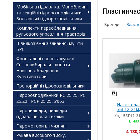
Мобільна гідравліка. Моноблочні
Пластинчас
та секційні гідророзподільники.
Болгарські гідророзподільники
Бренди:
Власн
Комплекти переобладнання
рульового управління тракторів
Швидкоз'ємні з'єднання, муфти
БРС
Фронтальні навантажувачі.
Снігоприбиральні лопати.
Навісне обладнання.
Культиватори
Пропорційні гідророзподільники
Гідророзподільники РС 25.25, РС
25.20 , РСР 25.25, У063
Насос пла
5БГ12-21м,
Гідроциліндри, циліндри
Код:
5БГ12-21
гідравлічні для техніки
В ная
Гідромотори вітчизняні
4 180,
Рукава високого тиску,