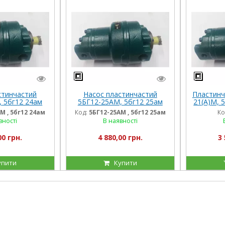
стинчастий
Насос пластинчастий
Пластинч
 5бг12 24ам
5БГ12-25АМ, 5бг12 25ам
21(А)М, 
23А(М)
М , 5бг12 24ам
Код:
5БГ12-25АМ , 5бг12 25ам
Ко
5
вності
В наявності
00 грн.
4 880,00 грн.
3 
упити
Купити