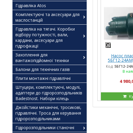
Гідравліка Atos
Комплектуючі та аксесуари для
маслостанцій
Гідравліка на тягачі. Коробки
відбору потужності, вали,
кардани, аксесуари для
гідрофікації
Захоплення для
Насос пла
5БГ12-24АМ,
вантажопідйомної техніки
Код:
5БГ12-24А
Балони для технічних газів
В ная
Плити монтажні гідравлічні
4 980,
Штуцери, комплектуючі, модулі,
адаптери до гідророзподільників
К
Badestnost. Набори кілець
Джойстики механічні, тросикові,
гідравлічні. Троса для керування
гідророзподільниками
Гідророзподільники станочні