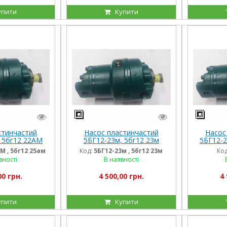
упити
Купити
стинчастий
Насос пластинчастий
Насос
 5бг12 22АМ
5БГ12-23м, 5бг12 23м
5БГ12-
М , 5бг12 25ам
Код:
5БГ12-23м , 5бг12 23м
Код
вності
В наявності
00 грн.
4 500,00 грн.
4 
упити
Купити