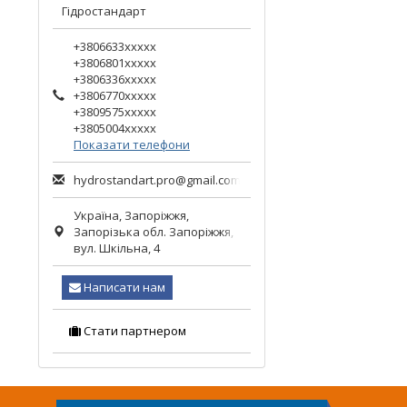
Гідростандарт
+3806633xxxxx
+3806801xxxxx
+3806336xxxxx
+3806770xxxxx
+3809575xxxxx
+3805004xxxxx
Показати телефони
hydrostandart.pro@gmail.com
Україна,
Запоріжжя
,
Запорізька обл.
Запоріжжя,
вул. Шкільна, 4
Написати нам
Стати партнером