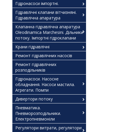
Гідронасоси імпортні.
Гідравлічні клапани вітчизняні.
Гідравлічна апаратура
Клапанна гідравлічна апаратура
Oleodinamica Marchesini. Дільники
потоку. Імпортні гідроклапани
Крани гідравлічні
Ремонт гідравлічних насосів
Ремонт гідравлічних
розподільників
Гідронасоси. Насосне
обладнання. Насоси мастила.
Агрегати. Помпи
Дивертори потоку
Пневматика.
Пневморозподільники.
Електропневмоніли
Регулятори витрати, регулятори