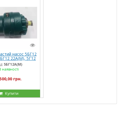
астий насос 5БГ12
5БГ12 22А(М), 5Г12
, 5БГ12 24(А)М,
д:
5БГ12А(М)
БГ12 25(А)М
В наявності
500,00 грн.
Купити