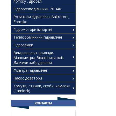
потоку , дроселі
Гідророзподільники РХ 346
Ротатори гідравлічні Baltrotors,
Formiko
Гідромотори імпортні
Теплообмінники гідравлічні
Гідрозамки
Вимірювальні прилади.
Манометры. Вказівники олії.
Датчики забруднення.
Фільтра гідравлічні
Насос дозатори
Хомути, стяжки, скоби, камлоки
(Camlock)
КОНТАКТЫ