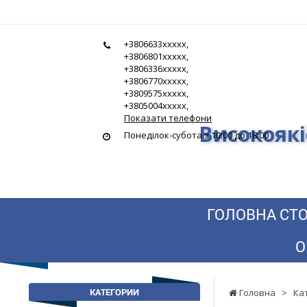
Гідростандарт
+3806633xxxxx,
-
+3806801xxxxx,
+3806336xxxxx,
Високоякісна
+3806770xxxxx,
+3809575xxxxx,
гідравліка
+3805004xxxxx,
Показати телефони
Високоякі
за
Понеділок-субота з 10:00 до 18:00
найнижчими
цінами
ГОЛОВНА СТО
О
КАТЕГОРИИ
Головна
>
Ка