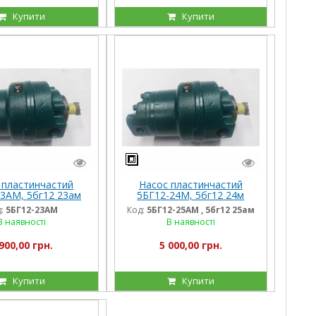
Купити
Купити
 пластинчастий
Насос пластинчастий
23АМ, 5бг12 23ам
5БГ12-24М, 5бг12 24м
:
5БГ12-23АМ
Код:
5БГ12-25АМ , 5бг12 25ам
В наявності
В наявності
900,00 грн.
5 000,00 грн.
Купити
Купити