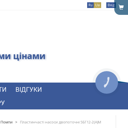
Ru
Ua
Вхід
ими цінами
ТИ
ВІДГУКИ
РУ
. Помпи
>
Пластинчасті насоси двопоточні 5БГ12-2(А)М