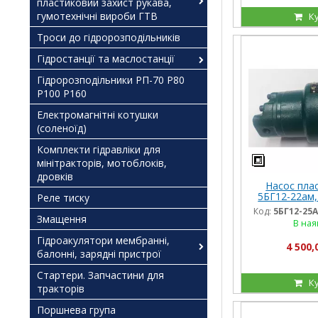
пластиковий захист рукава,
гумотехнічні вироби ГТВ
К
Троси до гідророзподільників
Гідростанції та маслостанції
Гідророзподільники РП-70 Р80
Р100 Р160
Електромагнітні котушки
(соленоїд)
Комплекти гідравліки для
мінітракторів, мотоблоків,
дровків
Насос пла
5БГ12-22ам,
Реле тиску
Код:
5БГ12-25А
Змащення
В ная
Гідроакулятори мембранні,
4 500,
балонні, зарядні пристрої
Стартери. Запчастини для
К
тракторів
Поршнева група