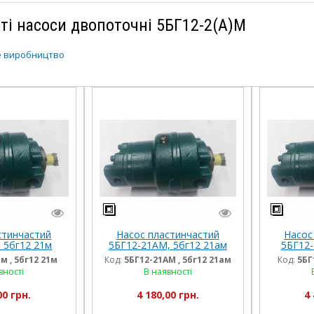
ті насоси двопоточні 5БГ12-2(А)М
е виробництво
стинчастий
Насос пластинчастий
Насос
 5бг12 21м
5БГ12-21АМ, 5бг12 21ам
5БГ12-
м , 5бг12 21м
Код:
5БГ12-21АМ , 5бг12 21ам
Код:
5БГ
вності
В наявності
00 грн.
4 180,00 грн.
4 