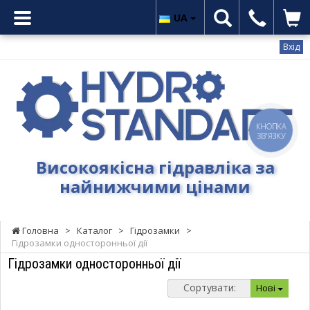
UA
Вхід
Гідростандарт
-
Високоякісна
гідравліка
КНОПКА
за
ЗВ'ЯЗКУ
найнижчими
Високоякісна гідравліка за
цінами
найнижчими цінами
Головна
>
Каталог
>
Гідрозамки
>
Гідрозамки односторонньої дії
Гідрозамки односторонньої дії
Сортувати:
Нові