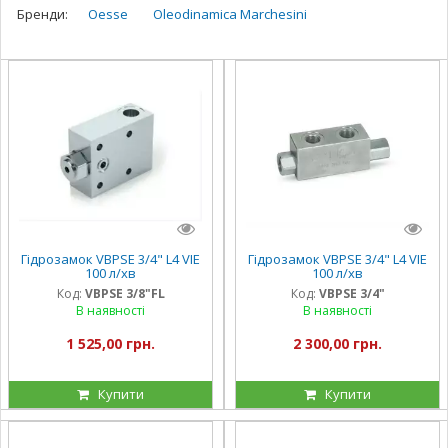
Бренди:
Oesse
Oleodinamica Marchesini
Гідрозамок VBPSE 3/4" L4 VIE
Гідрозамок VBPSE 3/4" L4 VIE
100 л/хв
100 л/хв
Код:
VBPSE 3/8"FL
Код:
VBPSE 3/4"
В наявності
В наявності
1 525,00 грн.
2 300,00 грн.
Купити
Купити