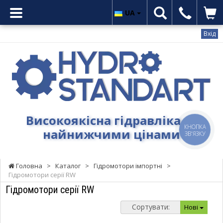
UA
Вхід
Гідростандарт
-
Високоякісна
гідравліка
за
найнижчими
Високоякісна гідравліка за
цінами
КНОПКА
найнижчими цінами
ЗВ'ЯЗКУ
Головна
>
Каталог
>
Гідромотори імпортні
>
Гідромотори серії RW
Гідромотори серії RW
Сортувати:
Нові