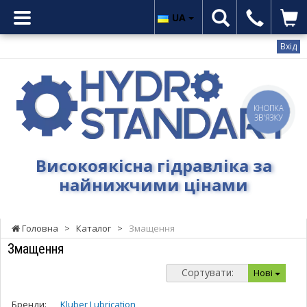
UA
Вхід
Гідростандарт
-
Високоякісна
КНОПКА
гідравліка
ЗВ'ЯЗКУ
за
найнижчими
Високоякісна гідравліка за
цінами
найнижчими цінами
Головна
>
Каталог
>
Змащення
Змащення
Сортувати:
Нові
Бренди:
Kluber Lubrication