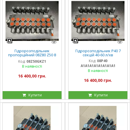
Гідророзподільник
Гідророзподільник Р40 7
пропорційний 08Z80 Z50 8
секцій 40-60 л/хв
секцій з ручним керуванням
Код:
08P40
Код:
08Z50GKZ1
A1A1A1A1A1A1A1А1
В наявності
В наявності
16 400,00 грн.
16 400,00 грн.
Купити
Купити