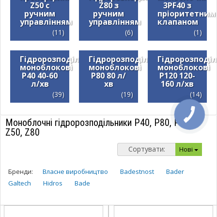
Z50 c
Z80 з
3PF40 з
ручним
ручним
пріоритетним
управлінням
управлінням
клапаном
(11)
(6)
(1)
Гідророзподільники
Гідророзподільники
Гідророзподі
моноблокові
моноблокові
моноблокові
Р40 40-60
Р80 80 л/
Р120 120-
л/хв
хв
160 л/хв
(39)
(19)
(14)
Моноблочні гідророзподільники Р40, Р80, Р120,
Z50, Z80
Сортувати:
Нові
Бренди:
Власне виробництво
Badestnost
Bader
Galtech
Hidros
Bade