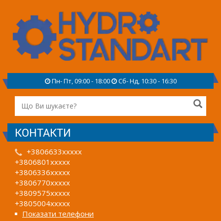
Пн- Пт, 09:00 - 18:00
Сб- Нд, 10:30 - 16:30
КОНТАКТИ
+3806633xxxxx
+3806801xxxxx
+3806336xxxxx
+3806770xxxxx
+3809575xxxxx
+3805004xxxxx
Показати телефони