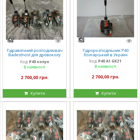
Гідравлічний розподілювач
Гідророзподільник Р40
Badestnost для дровоколу
болгарський в Україні
та колану
Код:
Р40 A1 GKZ1
Код:
Р40 колун
В наявності
В наявності
2 700,00 грн.
2 700,00 грн.
Купити
Купити