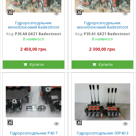
Гідророзподільник
Гідророзподільник
моноблоковий Badestnost
моноблоковий Badestnost
односекційний Р35 A8 GKZ1
односекційний Р35 A1 GKZ1
Код:
Р35 А8 GKZ1 Badestnost
Код:
Р35 А1 GKZ1 Badestnost
з фіксацією важеля Болгарія
Болгарія Badestnost
В наявності
В наявності
Badestnost
2 450,00 грн.
2 300,00 грн.
Купити
Купити
Гідророзподільник Р40 7
Гідророзподільник 03Р40 3