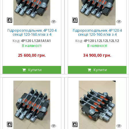
Гідророзподільник 4Р120 4
Гідророзподільник 4Р120 4
секції 120-160 л/хв з 4
секції 120-160 л/хв з 4
плаваючими золотниками
плаваючими золотниками
Код:
4Р120 L12А1А1А1
Код:
4Р120 L12L12L12L12
на К700, Кировець
на К700, Кировець
В наявності
В наявності
25 600,00 грн.
34 900,00 грн.
Купити
Купити