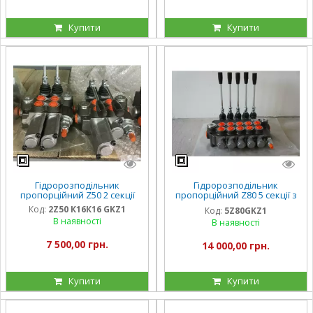
Купити
Купити
Гідророзподільник
Гідророзподільник
пропорційний Z50 2 секції
пропорційний Z80 5 секції з
ручним керуванням 5Z80
Код:
2Z50 К16К16 GKZ1
Код:
5Z80GKZ1
Badestnost
В наявності
В наявності
7 500,00 грн.
14 000,00 грн.
Купити
Купити