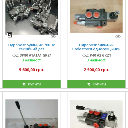
Гідророзподільник Р80 3x
Гідророзподільник
секційний для
Badestnost односекційний
завантажувача сітківок ЗС
Р40 А2 GKZ1 з фіксацією в
Код:
3Р80 A1A1A1 GKZ1
Код:
Р40 А2 GKZ1
один бік
В наявності
В наявності
9 600,00 грн.
2 900,00 грн.
Купити
Купити