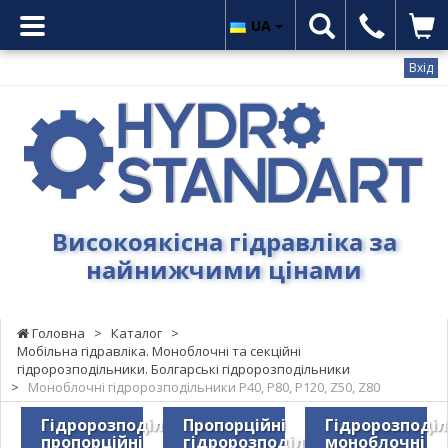
UA
Вхід
Гідростандарт
-
Високоякісна
гідравліка
за
найнижчими
Високоякісна гідравліка за
цінами
найнижчими цінами
Головна
>
Каталог
>
Мобільна гідравліка. Моноблочні та секційні
гідророзподільники. Болгарські гідророзподільники
>
Моноблочні гідророзподільники Р40, Р80, Р120, Z50, Z80
Гідророзподільники
Пропорційні
Гідророзподі
пропорційні
гідророзподільники
моноблочні