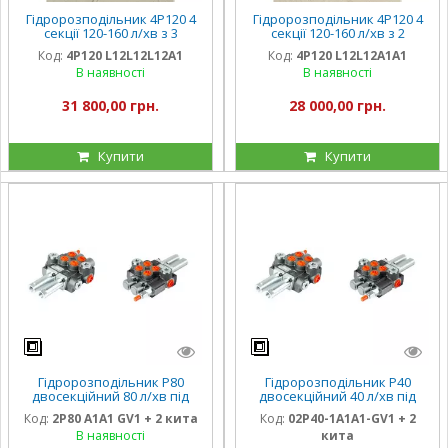
Гідророзподільник 4Р120 4
Гідророзподільник 4Р120 4
секції 120-160 л/хв з 3
секції 120-160 л/хв з 2
плаваючими золотниками
плавальними секціями на
Код:
4Р120 L12L12L12A1
Код:
4Р120 L12L12A1A1
на К700, Кировець
К700, Кировець
В наявності
В наявності
31 800,00 грн.
28 000,00 грн.
Купити
Купити
Гідророзподільник Р80
Гідророзподільник Р40
двосекційний 80 л/хв під
двосекційний 40 л/хв під
троси, Болгарія Badestnost
троси (з китами), Болгарія
Код:
2Р80 A1A1 GV1 + 2 кита
Код:
02Р40-1A1A1-GV1 + 2
Badestnost
В наявності
кита