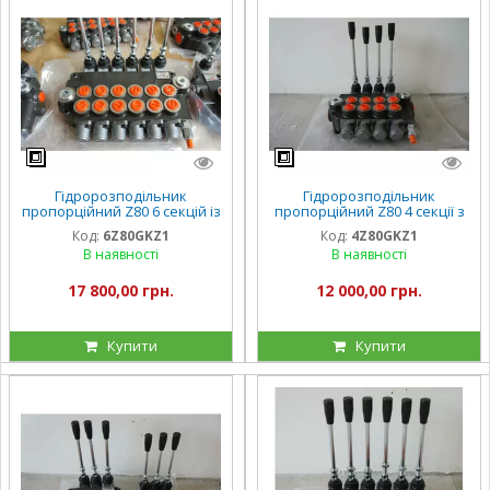
Гідророзподільник
Гідророзподільник
пропорційний Z80 6 секцій із
пропорційний Z80 4 секції з
ручним керуванням 6Z80
ручним керуванням 4Z80
Код:
6Z80GKZ1
Код:
4Z80GKZ1
Badestnost
Badestnost
В наявності
В наявності
17 800,00 грн.
12 000,00 грн.
Купити
Купити