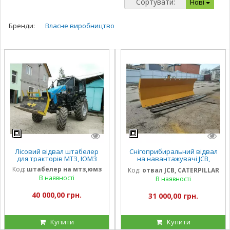
Сортувати:
Нові
Бренди:
Власне виробництво
Лісовий відвал штабелер
Снігоприбиральний відвал
для тракторів МТЗ, ЮМЗ
на навантажувачі JCB,
CATERPILLAR, CAT, KOMATSU,
Код:
штабелер на мтз,юмз
Код:
отвал JCB, CATERPILLAR
Merlo
В наявності
В наявності
40 000,00 грн.
31 000,00 грн.
Купити
Купити