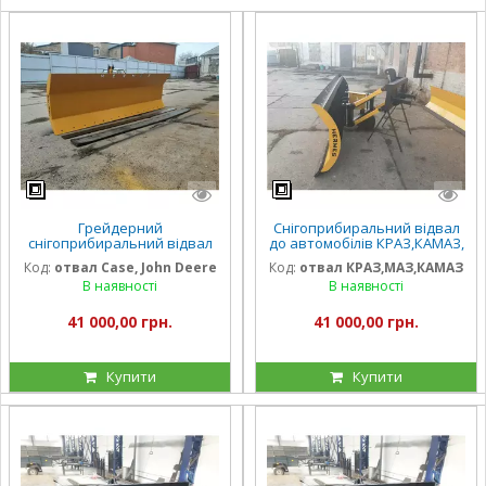
Грейдерний
Снігоприбиральний відвал
снігоприбиральний відвал
до автомобілів КРАЗ,КАМАЗ,
до тракторів Case, John
МАЗ, ЗИЛ, УРАЛ
Код:
отвал Case, John Deere
Код:
отвал КРАЗ,МАЗ,КАМАЗ
Deere, Т-150 та інші
В наявності
В наявності
трактори
41 000,00 грн.
41 000,00 грн.
Купити
Купити