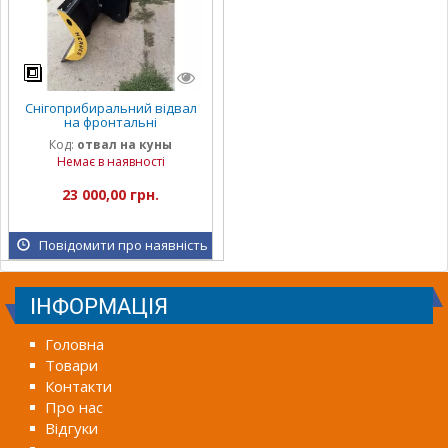
Снігоприбиральний відвал
на фронтальні
навантажувачі, куни
Код:
отвал на куны
Немає в наявності
23 000,00 грн.
Повідомити про наявність
ІНФОРМАЦІЯ
Головна
Товари
Контакти
Про нас
Відгуки