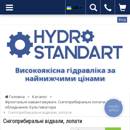
UA
Вхід
Гідростандарт
-
Високоякісна
гідравліка
за
найнижчими
Високоякісна гідравліка за
цінами
найнижчими цінами
Головна
>
Каталог
>
Фронтальні навантажувачі. Снігоприбиральні лопати. Навісне
обладнання. Культиватори
КНОПКА
ЗВ'ЯЗКУ
>
Снігоприбиральні відвали, лопати
Снігоприбиральні відвали, лопати