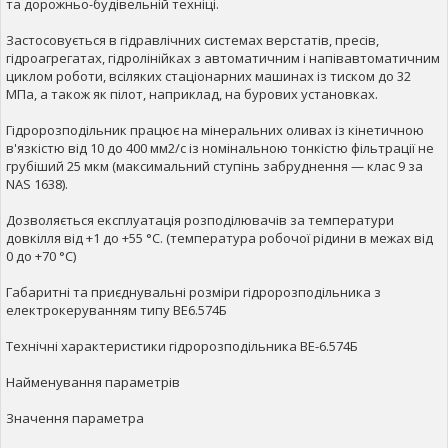
та дорожньо-будівельній техніці.
Застосовується в гідравлічних системах верстатів, пресів,
гідроагрегатах, гідролінійках з автоматичним і напівавтоматичним
циклом роботи, всіляких стаціонарних машинах із тиском до 32
МПа, а також як пілот, наприклад, на бурових установках.
Гідророзподільник працює на мінеральних оливах із кінетичною
в'язкістю від 10 до 400 мм2/с із номінальною тонкістю фільтрації не
грубіший 25 мкм (максимальний ступінь забруднення — клас 9 за
NAS 1638).
Дозволяється експлуатація розподілювачів за температури
довкілля від +1 до +55 °C. (температура робочої рідини в межах від
0 до +70 °C)
Габаритні та приєднувальні розміри гідророзподільника з
електрокеруванням типу ВЕ6.574Б
Технічні характеристики гідророзподільника ВЕ-6.574Б
Найменування параметрів
Значення параметра