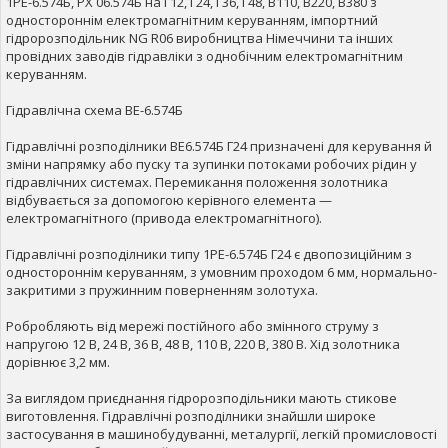
1РЕ-6.574Б, РХ 06.574Б на Г12, Г24, Г36, Г48, В110, В220, В380 з
одностороннім електромагнітним керуванням, імпортний
гідророзподільник NG R06 виробництва Німеччини та інших
провідних заводів гідравліки з однобічним електромагнітним
керуванням.
Гідравлічна схема ВЕ-6.574Б
Гідравлічні розподілники ВЕ6.574Б Г24 призначені для керування й
зміни напрямку або пуску та зупинки потоками робочих рідин у
гідравлічних системах. Перемикання положення золотника
відбувається за допомогою керівного елемента —
електромагнітного (привода електромагнітного).
Гідравлічні розподілники типу 1РЕ-6.574Б Г24 є двопозиційним з
одностороннім керуванням, з умовним проходом 6 мм, нормально-
закритими з пружинним поверненням золотуха.
Робробляють від мережі постійного або змінного струму з
напругою 12 В, 24 В, 36 В, 48 В, 110 В, 220 В, 380 В. Хід золотника
дорівнює 3,2 мм.
За виглядом приєднання гідророзподільники мають стикове
виготовлення. Гідравлічні розподілники знайшли широке
застосування в машинобудуванні, металургії, легкій промисловості