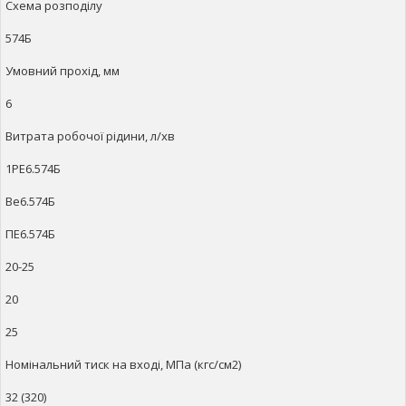
Схема розподілу
574Б
Умовний прохід, мм
6
Витрата робочої рідини, л/хв
1РЕ6.574Б
Ве6.574Б
ПЕ6.574Б
20-25
20
25
Номінальний тиск на вході, МПа (кгс/см2)
32 (320)