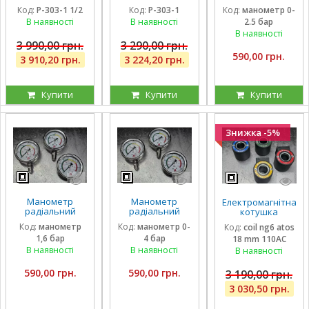
гідравлічний
гідравлічний
гліцириновий
Код:
P-303-1 1/2
Код:
P-303-1
Код:
манометр 0-
Badestnost G1
Badestnost G1 1|
вібростійкий 63
В наявності
В наявності
2.5 бар
1/2, 1 1/2 дюйма,
, 350 барів, 180 л/
мм 0-2,5 Бар
350 барів, 180 л/
хв, кран-
Італія
В наявності
хв
дивертор
3 990,00 грн.
3 290,00 грн.
590,00 грн.
3 910,20 грн.
3 224,20 грн.
Купити
Купити
Купити
Знижка -5%
Манометр
Манометр
Електромагнітна
радіальний
радіальний
котушка
гліцириновий
гліцириновий
соленоїд Atos
Код:
манометр
Код:
манометр 0-
Код:
coil ng6 atos
вібростійкий 63
вібростійкий 63
110 вольтів
1,6 бар
4 бар
18 mm 110AC
мм 1,6 Бар Італія
мм 0-4 Бар Італія
внутрішній
діаметр 18 мм
В наявності
В наявності
В наявності
довжина 40 мм
590,00 грн.
590,00 грн.
3 190,00 грн.
3 030,50 грн.