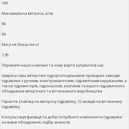
160
Максимальна витрата, л/хв
80
60
Маса не більш ніж кг
1,95
Переваги нашої компанії та чому варто купувати в нас
Широка гама імпортних гідророзподільників провідних заводів
гідравліки з ручним, електромагнітним, гідравлічним керуванням, а
також гідромоторів, гідронасосів, клапанів та іншого гідравлічного
обладнання імпортного та вітчизняного виробництва
Гарантія 24 місяці на імпортну гідравліку, 12 місяців на вітчизняну
гідравліку
Консультація фахівця та добір потрібного компонента гідравліки
на ваше обладнання, підбір аналогів.