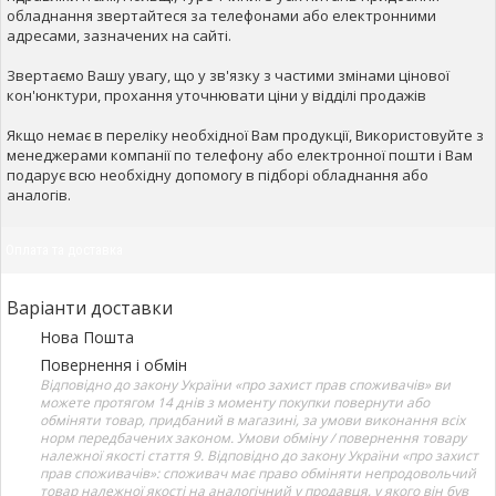
обладнання звертайтеся за телефонами або електронними
адресами, зазначених на сайті.
Звертаємо Вашу увагу, що у зв'язку з частими змінами цінової
кон'юнктури, прохання уточнювати ціни у відділі продажів
Якщо немає в переліку необхідної Вам продукції, Використовуйте з
менеджерами компанії по телефону або електронної пошти і Вам
подарує всю необхідну допомогу в підборі обладнання або
аналогів.
Оплата та доставка
Варіанти доставки
Нова Пошта
Повернення і обмін
Відповідно до закону України «про захист прав споживачів» ви
можете протягом 14 днів з моменту покупки повернути або
обміняти товар, придбаний в магазині, за умови виконання всіх
норм передбачених законом. Умови обміну / повернення товару
належної якості стаття 9. Відповідно до закону України «про захист
прав споживачів»: споживач має право обміняти непродовольчий
товар належної якості на аналогічний у продавця, у якого він був