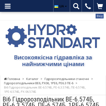
UA
Вхід
Гідростандарт
-
Високоякісна
гідравліка
за
найнижчими
Високоякісна гідравліка за
цінами
найнижчими цінами
Головна
>
Каталог
>
Гідророзподільники станочні
>
Гідророзподільники ВЕ6, РХ06, 1РЕ6, РЕ6.3 ПЕ-6
>
Ві6 Гідророзподільник ВЕ-6.574Б, РЕ-6.3.574Б, ПЕ-6.574Б,
1РЕ-6.574Б, РХ 06.574Б
Ві6 Гідророзподільник ВЕ-6.574Б,
РЕ-6.3.574Б, ПЕ-6.574Б, 1РЕ-6.574Б,