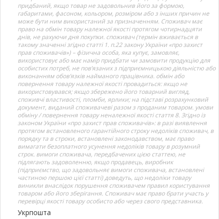
придбаний, якщо товар не задовольнив його за формою,
габаритами, фасоном, кольором, розміром або з інших причин не
може бути ним використаний за призначенням. Споживач має
право на обмін товару належної якості протягом чотирнадцяти
днів, не рахуючи дня покупки. споживач (термін вживається в
такому значенні згідно статті 1. п.22 закону України «про захист
прав споживачів») – фізична особа, яка купує, замовляє,
використовує або має намір придбати чи замовити продукцію для
особистих потреб, не пов’язаних з підприємницькою діяльністю або
виконанням обов’язків найманого працівника. обмін або
повернення товару належної якості провадиться: якщо не
використовувався; якщо збережено його товарний вигляд,
споживчі властивості, пломби, ярлики; на підставі розрахунковий
документ, виданий споживачеві разом з проданим товаром. умови
обміну / повернення товару неналежної якості стаття 8. Згідно із
законом України «про захист прав споживачів»: в разі виявлення
протягом встановленого гарантійного строку недоліків споживач, в
порядку та в строки, встановлені законодавством, має право
вимагати безоплатного усунення недоліків товару в розумний
строк. вимоги споживача, передбачених цією статтею, не
підлягають задоволенню, якщо продавець, виробник
(підприємство, що задовольняє вимоги споживача, встановлені
частиною першою цієї статті) доведуть, що недоліки товару
виникли внаслідок порушення споживачем правил користування
товаром або його зберігання. Споживач має право брати участь у
перевірці якості товару особисто або через свого представника.
Укрпошта