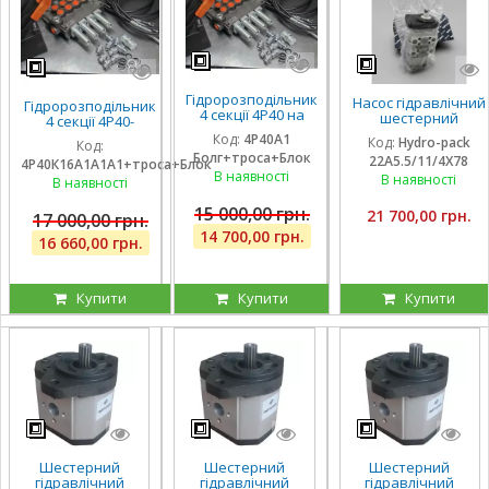
Гідророзподільник
Насос гідравлічний
Гідророзподільник
4 секції 4Р40 на
шестерний
4 секції 4Р40-
навантажувач
тандемний Hydro-
К16А1А1А1 з однією
Код:
4Р40А1
Код:
Hydro-pack
(без плаваючих
Код:
pack
плаваючою
Болг+троса+Блок
секцій), троса та
22A5.5/11/4X78
22A5.5/11/4X780DSS
4Р40К16А1А1А1+троса+Блок
секцією, троса та
блок важелів,
В наявності
для CLAAS
В наявності
блок важелів
В наявності
штуцера
15 000,00 грн.
21 700,00 грн.
17 000,00 грн.
14 700,00 грн.
16 660,00 грн.
Купити
Купити
Купити
Шестерний
Шестерний
Шестерний
гідравлічний
гідравлічний
гідравлічний