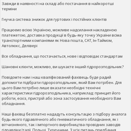
Завжди в наявності на складі або постачання в найкоротші
терміни
Гнучка система знижок для гуртових і постійних клієнтів
Працюємо всією Україною, можливе надсилання накладеною
платежетою, доставка продукції в будь-яку точку України всіма
транспортними компаніями як Нова пошта, САТ, Ін-Таймом,
Автолюкс, Делівері
Все обладнання, що постачається, нове і відповідає стандартам
Шановні клієнти, можливо, ви шукаєте інший гідророзподільник?
Повідомте нам і наш кваліфікований фахівець буде радий
допомогти підібрати гідророзподільник, який Вам потрібен. Для
цього Вам потрібно лише вказати необхідні технічні
характеристики гідророзподільника, наприклад: принцип його
роботи, ескіз, пристрій або зона застосування необхідного Вам
обладнання.
Наші фахівці безплатно нададуть консультацію з підбору аналога
будь-якого гідравлічного або пневматичного обладнання, як і
вітчизняного, так і імпортного виробництва провідних заводів
гідравліки Італії, Польщі, Туреччини. З усіх питань придбання