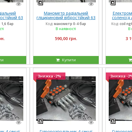
іальний
Манометр радіальний
Електром
остійкий 63
гліцириновий вібростійкий 63
соленоїд 
Італія
мм 0-4 Бар Італія
внутрішні
1,6 бар
Код:
манометр 0-4 бар
Код:
coil n
дов
сті
В наявності
В 
рн.
590,00 грн.
3 1
ти
Купити
Знижка -2%
Знижка -2
к 4 секції
Гідророзподільник 4 секції
Гідророзп