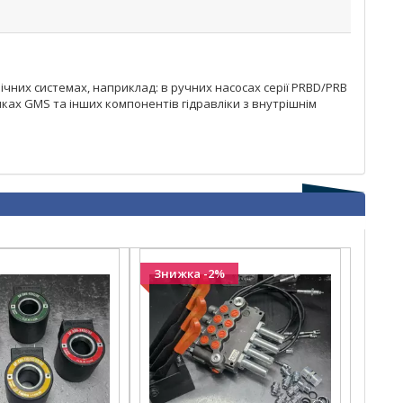
лічних системах, наприклад: в ручних насосах серії PRBD/PRB
стиках GMS та інших компонентів гідравліки з внутрішнім
Знижка -2%