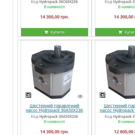
Код:
Hydropack 30C60X236
Код:
Hydropack 
В наявності
В наявно
14 300,00 грн.
14 300,00 
Купити
Купи
Шестерний гідравлічний
Шестерний гід
насос Hydropack 30A50X236
насос Hydropack
(50 см3) лівого обертання
(46 см3) лівого
Код:
Hydropack 30A50X236
Код:
Hydropack 
В наявності
В наявно
14 300,00 грн.
12 600,00 