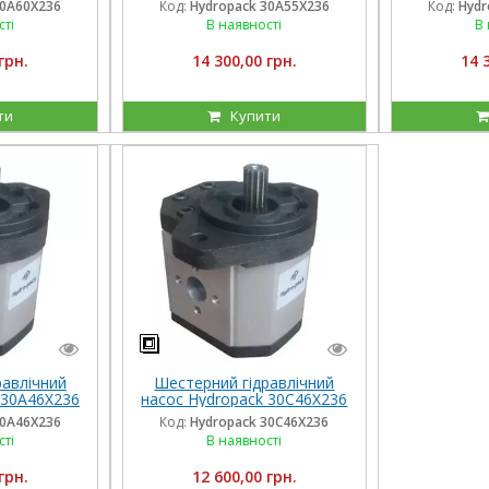
30A60X236
Код:
Hydropack 30A55X236
Код:
Hydr
сті
В наявності
В 
грн.
14 300,00 грн.
14 
ти
Купити
равлічний
Шестерний гідравлічний
 30A46X236
насос Hydropack 30C46X236
 обертання
(46 см3) правого обертання
30A46X236
Код:
Hydropack 30C46X236
сті
В наявності
грн.
12 600,00 грн.