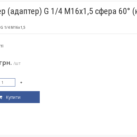
р (адаптер) G 1/4 M16x1,5 сфера 60° (к
:
G 1/4 M16x1,5
:
ті
 грн.
/шт
+
Купити