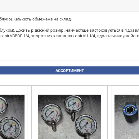
луко). Кількість обмежена на складі.
яблуком). Досить рідкісний розмір, найчастіше застосовується в гідрав
х серії VBPDE 1/4, зворотних клапанах серії VU 1/4, гідравлічних джой
АССОРТИМЕНТ