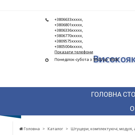
Гідростандарт
+3806633xxxxx,
-
+3806801xxxxx,
+3806336xxxxx,
Високоякісна
+3806770xxxxx,
+3809575xxxxx,
гідравліка
+3805004xxxxx,
Показати телефони
Високояк
за
Понеділок-субота з 10:00 до 18:00
найнижчими
цінами
ГОЛОВНА СТО
О
Головна
>
Каталог
>
Штуцери, комплектуючі, модулі, 