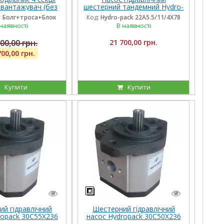
авантажувач (без
шестерний тандемний Hydro-
секцій), троса та
pack 22A5.5/11/4X780DSS для
1 Болг+троса+Блок
Код:
Hydro-pack 22A5.5/11/4X78
желів, штуцера
CLAAS
наявності
В наявності
00,00 грн.
21 700,00 грн.
700,00 грн.
Купити
Купити
й гідравлічний
Шестерний гідравлічний
ropack 30C55X236
насос Hydropack 30C50X236
равого обертання
(50 см3) правого обертання