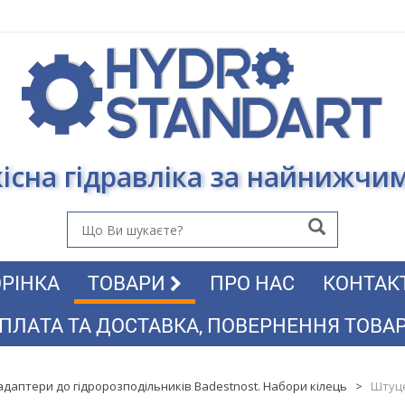
існа гідравліка за найнижчи
РІНКА
ТОВАРИ
ПРО НАС
КОНТАК
ПЛАТА ТА ДОСТАВКА, ПОВЕРНЕННЯ ТОВА
адаптери до гідророзподільників Badestnost. Набори кілець
>
Штуце