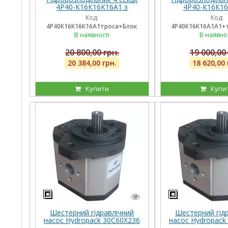
4Р40-К16К16К16А1 з
4Р40-К16К16
плаваючими на 3 секції,
плаваючими на 
Код:
Код:
троса та блок важелів на 4
троса та блок ва
4Р40К16К16К16А1троса+Блок
4Р40К16К16А1А1+
ричага
ричаг
В наявності
В наявно
20 800,00 грн.
19 000,00
20 384,00 грн.
18 620,00 
Купити
Купи
Шестерний гідравлічний
Шестерний гід
насос Hydropack 30C60X236
насос Hydropack
(60 см3) правого обертання
(60 см3) лівого