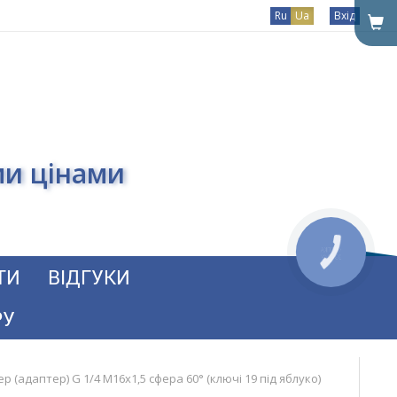
Ru
Ua
Вхід
ми цінами
ТИ
ВІДГУКИ
РУ
р (адаптер) G 1/4 M16x1,5 сфера 60° (ключі 19 під яблуко)