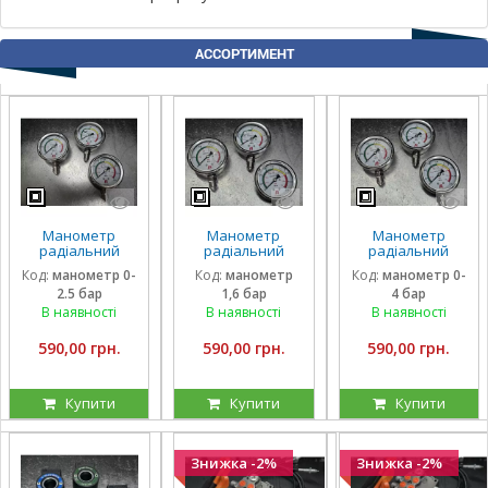
АССОРТИМЕНТ
Манометр
Манометр
Манометр
радіальний
радіальний
радіальний
гліцириновий
гліцириновий
гліцириновий
Код:
манометр 0-
Код:
манометр
Код:
манометр 0-
вібростійкий 63
вібростійкий 63
вібростійкий 63
2.5 бар
1,6 бар
4 бар
мм 0-2,5 Бар
мм 1,6 Бар Італія
мм 0-4 Бар Італія
Італія
В наявності
В наявності
В наявності
590,00 грн.
590,00 грн.
590,00 грн.
Купити
Купити
Купити
Знижка -2%
Знижка -2%