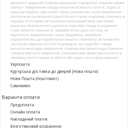
документ, виданий споживачеві разом з проданим товаром. умови
обміну / повернення товару неналежної якості стаття 8. Згідно із
законом України «про захист прав споживачів»: в разі виявлення
протягом встановленого гарантійного строку недоліків споживач, в
порядку та в строки, встановлені законодавством, має право
вимагати безоплатного усунення недоліків товару в розумний
строк. вимоги споживача, передбачених цією статтею, не
підлягають задоволенню, якщо продавець, виробник
(підприємство, що задовольняє вимоги споживача, встановлені
частиною першою цієї статті) доведуть, що недоліки товару
виникли внаслідок порушення споживачем правил користування
товаром або його зберігання. Споживач має право брати участь у
перевірці якості товару особисто або через свого представника.
Укрпошта
Кур'єрська доставка до дверей (Нова пошта)
Нова Пошта (поштомат)
Самовивіз
Варіанти оплати
Предоплата
Онлайн оплата
Накладений платіж
Безготівковий розрахунок