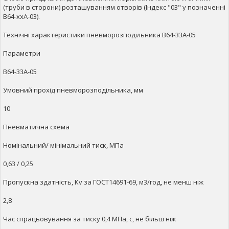
(труби в сторони) розташуванням отворів (Індекс "03" у позначенні
В64-ххА-03).
Технічні характеристики пневморозподільника В64-33А-05
Параметри
В64-33А-05
Умовний прохід пневморозподільника, мм
10
Пневматична схема
Номінальний/ мінімальний тиск, МПа
0,63 / 0,25
Пропускна здатність, Кv за ГОСТ14691-69, м3/год, не менш ніж
2,8
Час спрацьовування за тиску 0,4 МПа, с, не більш ніж