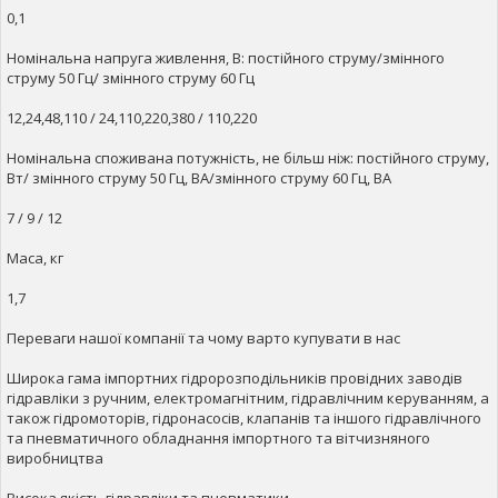
0,1
Номінальна напруга живлення, В: постійного струму/змінного
струму 50 Гц/ змінного струму 60 Гц
12,24,48,110 / 24,110,220,380 / 110,220
Номінальна споживана потужність, не більш ніж: постійного струму,
Вт/ змінного струму 50 Гц, ВА/змінного струму 60 Гц, ВА
7 / 9 / 12
Маса, кг
1,7
Переваги нашої компанії та чому варто купувати в нас
Широка гама імпортних гідророзподільників провідних заводів
гідравліки з ручним, електромагнітним, гідравлічним керуванням, а
також гідромоторів, гідронасосів, клапанів та іншого гідравлічного
та пневматичного обладнання імпортного та вітчизняного
виробництва