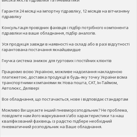
Висока якість гідравліки та пневматики
Гарантія 24 місяці на імпортну гідравліку, 12 місяців на вітчизняну
гідравліку
Консультація провідних фахівців і підбір потрібного компонента
гідравліки на ваше обладнання, підбір аналогів.
Уся продукція завжди в наявності на складі або в разі відсутності
гарантована постачання якнайшвидше
Гнучка система знижок для гуртових і постійних клієнтів
Працюємо всією Україною, можливе надсилання накладеною
платежетою, доставка продукції в будь-яку точку України всіма
транспортними компаніями як Нова пошта, САТ, Ін-Таймом,
Автолюкс, Делівері
Все обладнання, що постачається, нове і відповідає стандартам
Можливо Ви шукаєте інший пневморозподільник? Не проблема,
повідомте нам його маркування і/або характеристики та наш
кваліфікований фахівець із радістю підбере необхідний
пневматичний розподільник на Ваше обладнання.