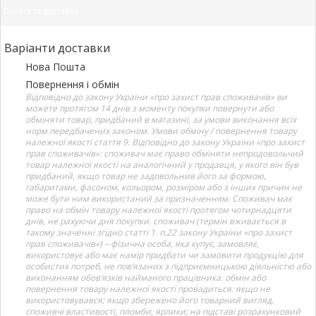
Оплата та доставка
Варіанти доставки
Нова Пошта
Повернення і обмін
Відповідно до закону України «про захист прав споживачів» ви
можете протягом 14 днів з моменту покупки повернути або
обміняти товар, придбаний в магазині, за умови виконання всіх
норм передбачених законом. Умови обміну / повернення товару
належної якості стаття 9. Відповідно до закону України «про захист
прав споживачів»: споживач має право обміняти непродовольчий
товар належної якості на аналогічний у продавця, у якого він був
придбаний, якщо товар не задовольнив його за формою,
габаритами, фасоном, кольором, розміром або з інших причин не
може бути ним використаний за призначенням. Споживач має
право на обмін товару належної якості протягом чотирнадцяти
днів, не рахуючи дня покупки. споживач (термін вживається в
такому значенні згідно статті 1. п.22 закону України «про захист
прав споживачів») – фізична особа, яка купує, замовляє,
використовує або має намір придбати чи замовити продукцію для
особистих потреб, не пов’язаних з підприємницькою діяльністю або
виконанням обов’язків найманого працівника. обмін або
повернення товару належної якості провадиться: якщо не
використовувався; якщо збережено його товарний вигляд,
споживчі властивості, пломби, ярлики; на підставі розрахунковий