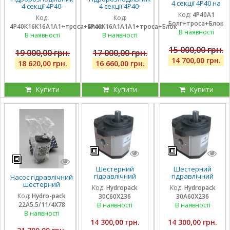
4 секції 4Р40 на
4 секції 4Р40-
4 секції 4Р40-
навантажувач
К16К16А1А1 з
К16А1А1А1 з однією
Код:
4Р40А1
(без плаваючих
Код:
Код:
плаваючими на 2
плаваючою
Болг+троса+Блок
секцій), троса та
4Р40К16К16А1А1+троса+Блок
4Р40К16А1А1А1+троса+Блок
секції, троса та
секцією, троса та
блок важелів,
В наявності
блок важелів на 4
блок важелів
В наявності
В наявності
штуцера
ричага
15 000,00 грн.
19 000,00 грн.
17 000,00 грн.
14 700,00 грн.
18 620,00 грн.
16 660,00 грн.
Купити
Купити
Купити
Шестерний
Шестерний
гідравлічний
гідравлічний
Насос гідравлічний
насос Hydropack
насос Hydropack
шестерний
Код:
Hydropack
Код:
Hydropack
30C60X236 (60
30A60X236 (60
тандемний Hydro-
Код:
Hydro-pack
30C60X236
30A60X236
см3) правого
см3) лівого
pack
22A5.5/11/4X78
обертання
обертання
В наявності
В наявності
22A5.5/11/4X780DSS
для CLAAS
В наявності
14 300,00 грн.
14 300,00 грн.