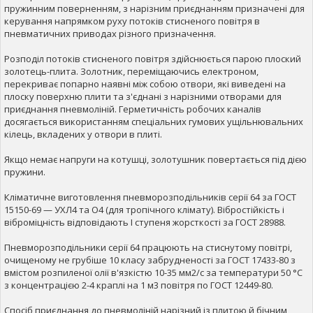
пружинним поверненням, з нарізним приєднанням призначені для
керування напрямком руху потоків стисненого повітря в
пневматичних приводах різного призначення.
Розподіл потоків стисненого повітря здійснюється парою плоский
золотець-плита. Золотник, переміщаючись електроном,
перекриває попарно наявні між собою отвори, які виведені на
плоску поверхню плити та з'єднані з нарізними отворами для
приєднання пневмоліній. Герметичність робочих каналів
досягається використанням спеціальних гумових ущільнювальних
кілець, вкладених у отвори в плиті.
Якщо немає напруги на котушці, золотушник повертається під дією
пружини.
Кліматичне виготовлення пневморозподільників серії 64 за ГОСТ
15150-69 — УХЛ4 та О4 (для тропічного клімату). Вібростійкість і
віброміцність відповідають I ступеня жорсткості за ГОСТ 28988.
Пневморозподільники серії 64 працюють на стиснутому повітрі,
очищеному не грубіше 10 класу забрудненості за ГОСТ 17433-80 з
вмістом розпиленої олії в'язкістю 10-35 мм2/с за температури 50 °C
з концентрацією 2-4 краплі на 1 м3 повітря по ГОСТ 12449-80.
Спосіб приєднання до пневмоліній нарізний із плитою й бічним