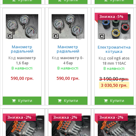
Знижка -5%
Манометр
Манометр
Електромагнітна
радіальний
радіальний
котушка
гліцириновий
гліцириновий
соленоїд Atos
Код:
манометр
Код:
манометр 0-
Код:
coil ng6 atos
вібростійкий 63
вібростійкий 63
110 вольтів
1,6 бар
4 бар
18 mm 110AC
мм 1,6 Бар Італія
мм 0-4 Бар Італія
внутрішній
діаметр 18 мм
В наявності
В наявності
В наявності
довжина 40 мм
590,00 грн.
590,00 грн.
3 190,00 грн.
3 030,50 грн.
Купити
Купити
Купити
Знижка -2%
Знижка -2%
Знижка -2%