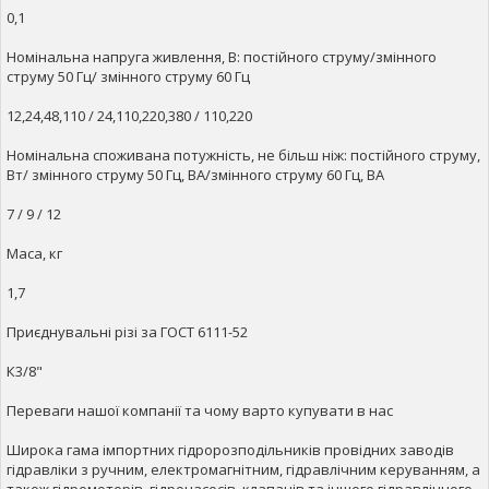
0,1
Номінальна напруга живлення, В: постійного струму/змінного
струму 50 Гц/ змінного струму 60 Гц
12,24,48,110 / 24,110,220,380 / 110,220
Номінальна споживана потужність, не більш ніж: постійного струму,
Вт/ змінного струму 50 Гц, ВА/змінного струму 60 Гц, ВА
7 / 9 / 12
Маса, кг
1,7
Приєднувальні різі за ГОСТ 6111-52
К3/8"
Переваги нашої компанії та чому варто купувати в нас
Широка гама імпортних гідророзподільників провідних заводів
гідравліки з ручним, електромагнітним, гідравлічним керуванням, а