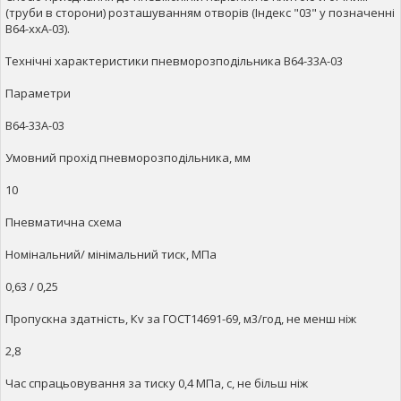
(труби в сторони) розташуванням отворів (Індекс "03" у позначенні
В64-ххА-03).
Технічні характеристики пневморозподільника В64-33А-03
Параметри
В64-33А-03
Умовний прохід пневморозподільника, мм
10
Пневматична схема
Номінальний/ мінімальний тиск, МПа
0,63 / 0,25
Пропускна здатність, Кv за ГОСТ14691-69, м3/год, не менш ніж
2,8
Час спрацьовування за тиску 0,4 МПа, с, не більш ніж