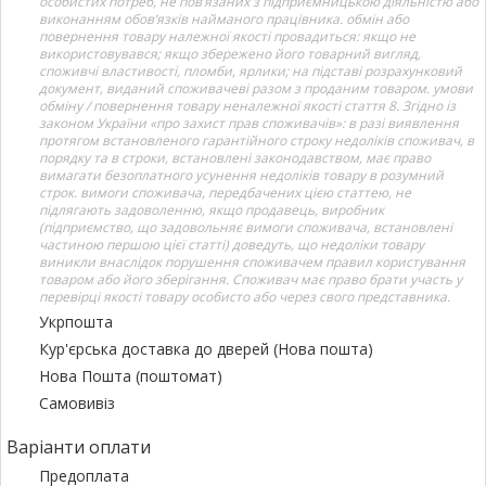
особистих потреб, не пов’язаних з підприємницькою діяльністю або
виконанням обов’язків найманого працівника. обмін або
повернення товару належної якості провадиться: якщо не
використовувався; якщо збережено його товарний вигляд,
споживчі властивості, пломби, ярлики; на підставі розрахунковий
документ, виданий споживачеві разом з проданим товаром. умови
обміну / повернення товару неналежної якості стаття 8. Згідно із
законом України «про захист прав споживачів»: в разі виявлення
протягом встановленого гарантійного строку недоліків споживач, в
порядку та в строки, встановлені законодавством, має право
вимагати безоплатного усунення недоліків товару в розумний
строк. вимоги споживача, передбачених цією статтею, не
підлягають задоволенню, якщо продавець, виробник
(підприємство, що задовольняє вимоги споживача, встановлені
частиною першою цієї статті) доведуть, що недоліки товару
виникли внаслідок порушення споживачем правил користування
товаром або його зберігання. Споживач має право брати участь у
перевірці якості товару особисто або через свого представника.
Укрпошта
Кур'єрська доставка до дверей (Нова пошта)
Нова Пошта (поштомат)
Самовивіз
Варіанти оплати
Предоплата