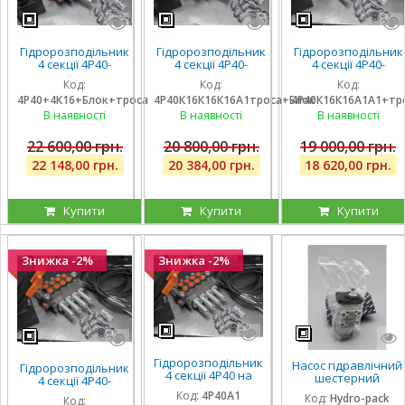
Гідророзподільник
Гідророзподільник
Гідророзподільник
4 секції 4Р40-
4 секції 4Р40-
4 секції 4Р40-
К16К16А1А1 з
К16К16К16А1 з
К16К16А1А1 з
Код:
Код:
Код:
плаваючими на 3
плаваючими на 3
плаваючими на 2
4Р40+4К16+Блок+троса
4Р40К16К16К16А1троса+Блок
4Р40К16К16А1А1+тр
секції, троса та
секції, троса та
секції, троса та
блок важелів на 4
блок важелів на 4
блок важелів на 4
В наявності
В наявності
В наявності
ричага
ричага
ричага
22 600,00 грн.
20 800,00 грн.
19 000,00 грн.
22 148,00 грн.
20 384,00 грн.
18 620,00 грн.
Купити
Купити
Купити
Знижка -2%
Знижка -2%
Гідророзподільник
Насос гідравлічний
Гідророзподільник
4 секції 4Р40 на
шестерний
4 секції 4Р40-
навантажувач
тандемний Hydro-
К16А1А1А1 з однією
Код:
4Р40А1
Код:
Hydro-pack
(без плаваючих
Код:
pack