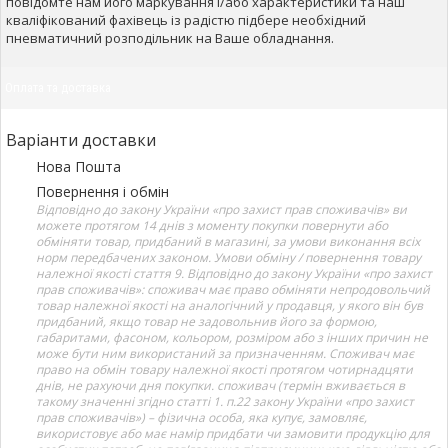
повідомте нам його маркування і/або характеристики та наш
кваліфікований фахівець із радістю підбере необхідний
пневматичний розподільник на Ваше обладнання.
Оплата та доставка
Варіанти доставки
Нова Пошта
Повернення і обмін
Відповідно до закону України «про захист прав споживачів» ви
можете протягом 14 днів з моменту покупки повернути або
обміняти товар, придбаний в магазині, за умови виконання всіх
норм передбачених законом. Умови обміну / повернення товару
належної якості стаття 9. Відповідно до закону України «про захист
прав споживачів»: споживач має право обміняти непродовольчий
товар належної якості на аналогічний у продавця, у якого він був
придбаний, якщо товар не задовольнив його за формою,
габаритами, фасоном, кольором, розміром або з інших причин не
може бути ним використаний за призначенням. Споживач має
право на обмін товару належної якості протягом чотирнадцяти
днів, не рахуючи дня покупки. споживач (термін вживається в
такому значенні згідно статті 1. п.22 закону України «про захист
прав споживачів») – фізична особа, яка купує, замовляє,
використовує або має намір придбати чи замовити продукцію для