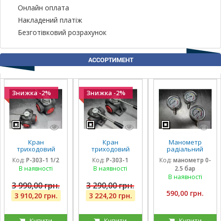
Онлайн оплата
Накладений платіж
Безготівковий розрахунок
АССОРТИМЕНТ
Знижка -2%
Знижка -2%
Кран
Кран
Манометр
триходовий
триходовий
радіальний
гідравлічний
гідравлічний
гліцириновий
Код:
P-303-1 1/2
Код:
P-303-1
Код:
манометр 0-
Badestnost G1
Badestnost G1 1|
вібростійкий 63
В наявності
В наявності
2.5 бар
1/2, 1 1/2 дюйма,
, 350 барів, 180 л/
мм 0-2,5 Бар
350 барів, 180 л/
хв, кран-
Італія
В наявності
хв
дивертор
3 990,00 грн.
3 290,00 грн.
590,00 грн.
3 910,20 грн.
3 224,20 грн.
Купити
Купити
Купити