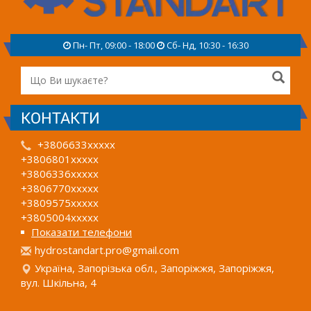
Пн- Пт, 09:00 - 18:00
Сб- Нд, 10:30 - 16:30
КОНТАКТИ
+3806633xxxxx
+3806801xxxxx
+3806336xxxxx
+3806770xxxxx
+3809575xxxxx
+3805004xxxxx
Показати телефони
h
ydr
ost
and
art
.pr
o@g
mai
l.c
om
Україна, Запорізька обл., Запоріжжя, Запоріжжя,
вул. Шкільна, 4