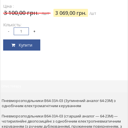
Ціна :
3 100,00 грн.
3 069,00 грн.
/шт
/шт
Кількість:
-
+
Купити
Опис товару
Пневморозподільники В64-33А-03 (Зупинений аналог 64-23М) з
однобічним електромагнітним керуванням
Пневморозподільники В64-33А-03 (старший аналог — 64-23М) —
чотирилінійні двопозиційні з однобічним електропневматичним
керуванням (з ручним дублюванням), пружинним поверненням, з