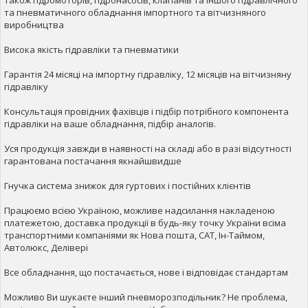
також гідромоторів, гідронасосів, клапанів та іншого гідравлічного
та пневматичного обладнання імпортного та вітчизняного
виробництва
Висока якість гідравліки та пневматики
Гарантія 24 місяці на імпортну гідравліку, 12 місяців на вітчизняну
гідравліку
Консультація провідних фахівців і підбір потрібного компонента
гідравліки на ваше обладнання, підбір аналогів.
Уся продукція завжди в наявності на складі або в разі відсутності
гарантована постачання якнайшвидше
Гнучка система знижок для гуртових і постійних клієнтів
Працюємо всією Україною, можливе надсилання накладеною
платежетою, доставка продукції в будь-яку точку України всіма
транспортними компаніями як Нова пошта, САТ, Ін-Таймом,
Автолюкс, Делівері
Все обладнання, що постачається, нове і відповідає стандартам
Можливо Ви шукаєте інший пневморозподільник? Не проблема,