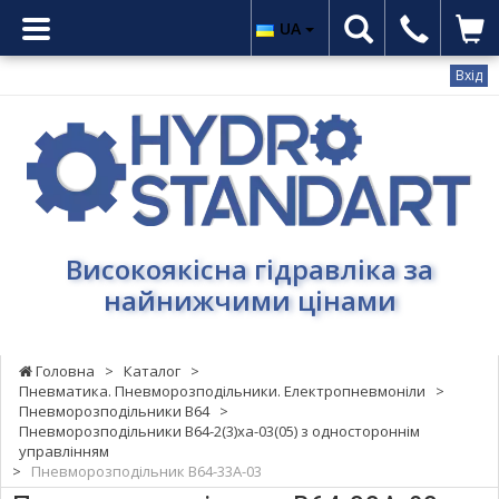
UA
Вхід
Гідростандарт
-
Високоякісна
гідравліка
за
найнижчими
Високоякісна гідравліка за
цінами
найнижчими цінами
Головна
>
Каталог
>
Пневматика. Пневморозподільники. Електропневмоніли
>
Пневморозподільники В64
>
Пневморозподільники В64-2(3)ха-03(05) з одностороннім
управлінням
>
Пневморозподільник В64-33А-03