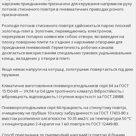
нарізним приєднанням призначені для керування напрямком руху
потоків стисненого повітря в пневматичних приводах різного
призначення.
Розподіл потоків стисненого повітря здійснюється парою плоский
золотець-плита. Золотник, переміщаючись електроном,
перекриває попарно наявні між собою отвори, які виведені на
плоску поверхню плити та з'єднані з нарізними отворами для
приєднання пневмоліній. Герметичність робочих каналів
досягається використанням спеціальних гумових ущільнювальних
кілець, вкладених у отвори в плиті.
Якщо немає напруги на котушці, золотушник повертається під дією
пружини.
Кліматичне виготовлення пневморозподільників серії 64 за ГОСТ
15150-69 — УХЛ4 та О4 (для тропічного клімату). Вібростійкість і
віброміцність відповідають I ступеня жорсткості за ГОСТ 28988.
Пневморозподільники серії 64 працюють на стиснутому повітрі,
очищеному не грубіше 10 класу забрудненості за ГОСТ 17433-80 з
вмістом розпиленої олії в'язкістю 10-35 мм2/с за температури 50 °C
з концентрацією 2-4 краплі на 1 м3 повітря по ГОСТ 12449-80.
Спосіб приєднання до пневмоліній нарізний із плитою й бічним