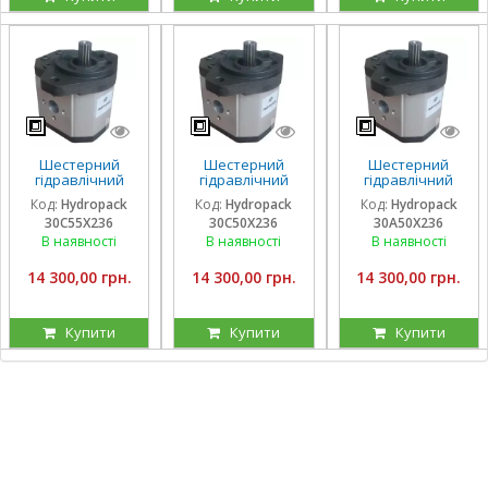
Шестерний
Шестерний
Шестерний
гідравлічний
гідравлічний
гідравлічний
насос Hydropack
насос Hydropack
насос Hydropack
Код:
Hydropack
Код:
Hydropack
Код:
Hydropack
30C55X236 (55
30C50X236 (50
30A50X236 (50
30C55X236
30C50X236
30A50X236
см3) правого
см3) правого
см3) лівого
обертання
обертання
обертання
В наявності
В наявності
В наявності
14 300,00 грн.
14 300,00 грн.
14 300,00 грн.
Купити
Купити
Купити