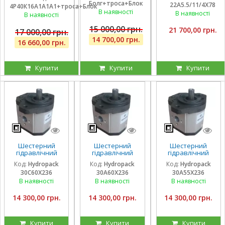
плаваючою
Болг+троса+Блок
секцій), троса та
22A5.5/11/4X78
22A5.5/11/4X780DSS
4Р40К16А1А1А1+троса+Блок
секцією, троса та
блок важелів,
В наявності
для CLAAS
В наявності
блок важелів
В наявності
штуцера
15 000,00 грн.
21 700,00 грн.
17 000,00 грн.
14 700,00 грн.
16 660,00 грн.
Купити
Купити
Купити
Шестерний
Шестерний
Шестерний
гідравлічний
гідравлічний
гідравлічний
насос Hydropack
насос Hydropack
насос Hydropack
Код:
Hydropack
Код:
Hydropack
Код:
Hydropack
30C60X236 (60
30A60X236 (60
30A55X236 (55
30C60X236
30A60X236
30A55X236
см3) правого
см3) лівого
см3) лівого
обертання
обертання
обертання
В наявності
В наявності
В наявності
14 300,00 грн.
14 300,00 грн.
14 300,00 грн.
Купити
Купити
Купити