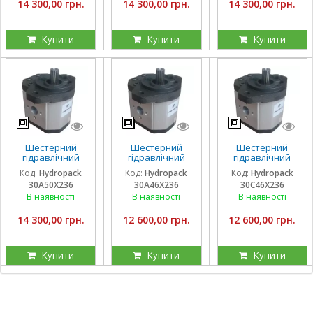
14 300,00 грн.
14 300,00 грн.
14 300,00 грн.
Купити
Купити
Купити
Шестерний
Шестерний
Шестерний
гідравлічний
гідравлічний
гідравлічний
насос Hydropack
насос Hydropack
насос Hydropack
Код:
Hydropack
Код:
Hydropack
Код:
Hydropack
30A50X236 (50
30A46X236 (46
30C46X236 (46
30A50X236
30A46X236
30C46X236
см3) лівого
см3) лівого
см3) правого
обертання
обертання
обертання
В наявності
В наявності
В наявності
14 300,00 грн.
12 600,00 грн.
12 600,00 грн.
Купити
Купити
Купити