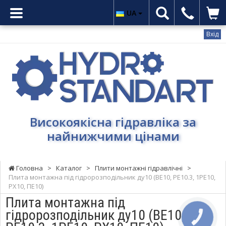
UA
Вхід
Гідростандарт
-
Високоякісна
гідравліка
за
найнижчими
Високоякісна гідравліка за
цінами
найнижчими цінами
Головна
>
Каталог
>
Плити монтажні гідравлічні
>
Плита монтажна під гідророзподільник ду10 (ВЕ10, РЕ10.3, 1РЕ10,
РХ10, ПЕ10)
Плита монтажна під
гідророзподільник ду10 (ВЕ10,
КНОПКА
ЗВ'ЯЗКУ