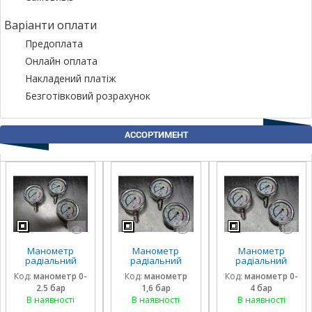
Варіанти оплати
Предоплата
Онлайн оплата
Накладений платіж
Безготівковий розрахунок
АССОРТИМЕНТ
Манометр
Манометр
Манометр
радіальний
радіальний
радіальний
гліцириновий
гліцириновий
гліцириновий
Код:
манометр 0-
Код:
манометр
Код:
манометр 0-
вібростійкий 63
вібростійкий 63
вібростійкий 63
2.5 бар
1,6 бар
4 бар
мм 0-2,5 Бар
мм 1,6 Бар Італія
мм 0-4 Бар Італія
Італія
В наявності
В наявності
В наявності