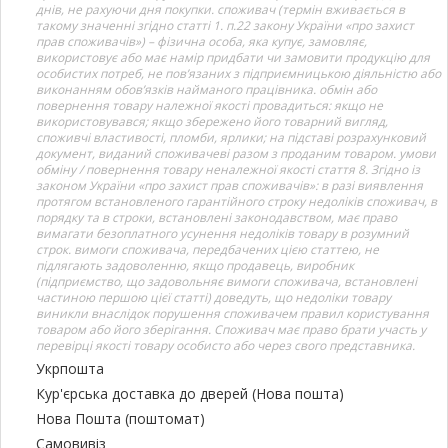
днів, не рахуючи дня покупки. споживач (термін вживається в
такому значенні згідно статті 1. п.22 закону України «про захист
прав споживачів») – фізична особа, яка купує, замовляє,
використовує або має намір придбати чи замовити продукцію для
особистих потреб, не пов’язаних з підприємницькою діяльністю або
виконанням обов’язків найманого працівника. обмін або
повернення товару належної якості провадиться: якщо не
використовувався; якщо збережено його товарний вигляд,
споживчі властивості, пломби, ярлики; на підставі розрахунковий
документ, виданий споживачеві разом з проданим товаром. умови
обміну / повернення товару неналежної якості стаття 8. Згідно із
законом України «про захист прав споживачів»: в разі виявлення
протягом встановленого гарантійного строку недоліків споживач, в
порядку та в строки, встановлені законодавством, має право
вимагати безоплатного усунення недоліків товару в розумний
строк. вимоги споживача, передбачених цією статтею, не
підлягають задоволенню, якщо продавець, виробник
(підприємство, що задовольняє вимоги споживача, встановлені
частиною першою цієї статті) доведуть, що недоліки товару
виникли внаслідок порушення споживачем правил користування
товаром або його зберігання. Споживач має право брати участь у
перевірці якості товару особисто або через свого представника.
Укрпошта
Кур'єрська доставка до дверей (Нова пошта)
Нова Пошта (поштомат)
Самовивіз