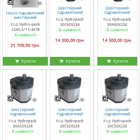
Шестерний
Шестерний
гідравлічний
гідравлічний
Насос гідравлічний
насос Hydropack
насос Hydropack
шестерний
Код:
Hydropack
Код:
Hydropack
30C60X236 (60
30A60X236 (60
тандемний Hydro-
Код:
Hydro-pack
30C60X236
30A60X236
см3) правого
см3) лівого
pack
22A5.5/11/4X78
обертання
обертання
В наявності
В наявності
22A5.5/11/4X780DSS
для CLAAS
В наявності
14 300,00 грн.
14 300,00 грн.
21 700,00 грн.
Купити
Купити
Купити
Шестерний
Шестерний
Шестерний
гідравлічний
гідравлічний
гідравлічний
насос Hydropack
насос Hydropack
насос Hydropack
Код:
Hydropack
Код:
Hydropack
Код:
Hydropack
30A55X236 (55
30C55X236 (55
30C50X236 (50
30A55X236
30C55X236
30C50X236
см3) лівого
см3) правого
см3) правого
обертання
обертання
обертання
В наявності
В наявності
В наявності