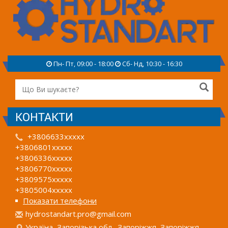
Пн- Пт, 09:00 - 18:00
Сб- Нд, 10:30 - 16:30
КОНТАКТИ
+3806633xxxxx
+3806801xxxxx
+3806336xxxxx
+3806770xxxxx
+3809575xxxxx
+3805004xxxxx
Показати телефони
h
ydr
ost
and
art
.pr
o@g
mai
l.c
om
Україна, Запорізька обл., Запоріжжя, Запоріжжя,