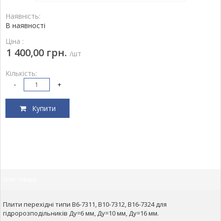
Наявність:
В наявності
Ціна :
1 400,00 грн.
/шт
Кількість:
-
+
Купити
Опис товару
Плити перехідні типи В6-7311, В10-7312, В16-7324 для
гідророзподільників Ду=6 мм, Ду=10 мм, Ду=16 мм.