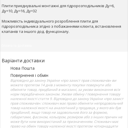
Плити приєднувальні монтажні для гідророзподільників Ду=6,
Ду=10, Ду=16, Ду=32
Можливість індивідуального розроблення плити для
гідророзподільника згідно з побажаннями клієнта, встановлення
клапанів та іншого дод. функціоналу.
Оплата та доставка
Варіанти доставки
Нова Пошта
Повернення і обмін
Відповідно до закону України «про захист прав споживачів» ви
можете протягом 14 днів з моменту покупки повернути або
обміняти товар, придбаний в магазині, за умови виконання всіх
норм передбачених законом. Умови обміну / повернення товару
належної якості стаття 9. Відповідно до закону України «про захист
прав споживачів»: споживач має право обміняти непродовольчий
товар належної якості на аналогічний у продавця, у якого він був
придбаний, якщо товар не задовольнив його за формою,
габаритами, фасоном, кольором, розміром або з інших причин не
може бути ним використаний за призначенням. Споживач має
право на обмін товару належної якості протягом чотирнадцяти