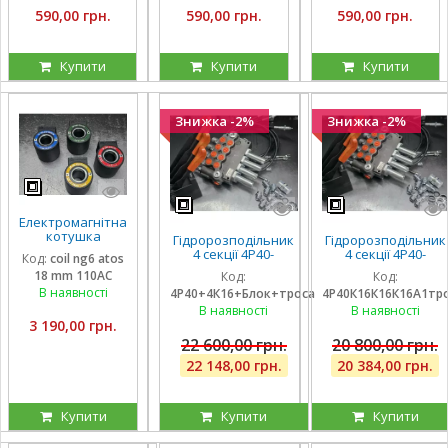
590,00 грн.
590,00 грн.
590,00 грн.
Купити
Купити
Купити
Знижка -2%
Знижка -2%
Електромагнітна
котушка
Гідророзподільник
Гідророзподільник
соленоїд Atos
4 секції 4Р40-
4 секції 4Р40-
Код:
coil ng6 atos
110 вольтів
К16К16А1А1 з
К16К16К16А1 з
18 mm 110AC
Код:
Код:
внутрішній
плаваючими на 3
плаваючими на 3
діаметр 18 мм
В наявності
4Р40+4К16+Блок+троса
4Р40К16К16К16А1тр
секції, троса та
секції, троса та
довжина 40 мм
блок важелів на 4
блок важелів на 4
В наявності
В наявності
ричага
ричага
3 190,00 грн.
22 600,00 грн.
20 800,00 грн.
22 148,00 грн.
20 384,00 грн.
Купити
Купити
Купити