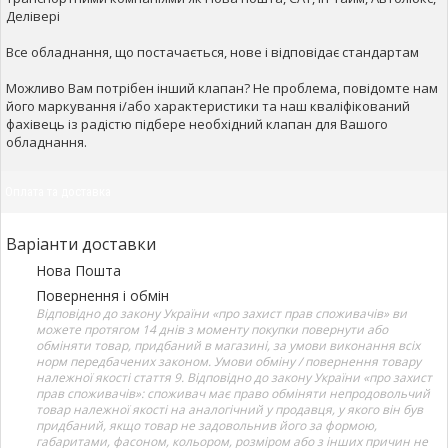
Делівері
Все обладнання, що постачається, нове і відповідає стандартам
Можливо Вам потрібен інший клапан? Не проблема, повідомте нам
його маркування і/або характеристики та наш кваліфікований
фахівець із радістю підбере необхідний клапан для Вашого
обладнання.
Оплата та доставка
Варіанти доставки
Нова Пошта
Повернення і обмін
Відповідно до закону України «про захист прав споживачів» ви
можете протягом 14 днів з моменту покупки повернути або
обміняти товар, придбаний в магазині, за умови виконання всіх
норм передбачених законом. Умови обміну / повернення товару
належної якості стаття 9. Відповідно до закону України «про захист
прав споживачів»: споживач має право обміняти непродовольчий
товар належної якості на аналогічний у продавця, у якого він був
придбаний, якщо товар не задовольнив його за формою,
габаритами, фасоном, кольором, розміром або з інших причин не