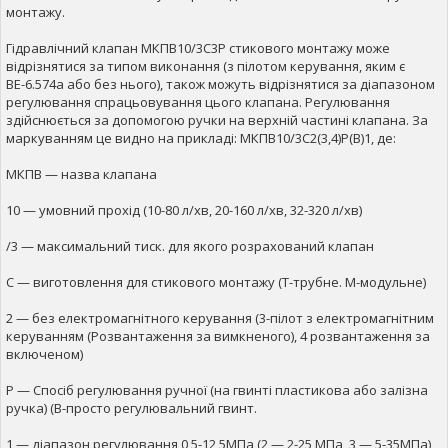
монтажу.
Гідравлічний клапан МКПВ10/3С3Р стикового монтажу може
відрізнятися за типом виконання (з пілотом керування, яким є
ВЕ-6.574а або без нього), також можуть відрізнятися за діапазоном
регулювання спрацьовування цього клапана. Регулювання
здійснюється за допомогою ручки на верхній частині клапана. За
маркуванням це видно на прикладі: МКПВ10/3С2(3,4)Р(В)1, де:
МКПВ — назва клапана
10 — умовний прохід (10-80 л/хв, 20-160 л/хв, 32-320 л/хв)
/3 — максимальний тиск. для якого розрахований клапан
С — виготовлення для стикового монтажу (Т-трубне. М-модульне)
2 — без електромагнітного керування (3-пілот з електромагнітним
керуванням (Розвантаження за вимкненого), 4 розвантаження за
включеном)
Р — Спосіб регулювання ручної (на гвинті пластикова або залізна
ручка) (В-просто регулювальний гвинт.
1 — діапазон регулювання 0,5-12,5МПа (2 — 2-25 МПа, 3 — 5-35МПа)