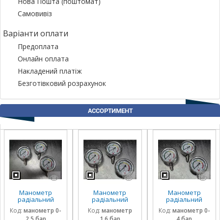
Нова Пошта (поштомат)
Самовивіз
Варіанти оплати
Предоплата
Онлайн оплата
Накладений платіж
Безготівковий розрахунок
АССОРТИМЕНТ
Манометр
Манометр
Манометр
радіальний
радіальний
радіальний
гліцириновий
гліцириновий
гліцириновий
Код:
манометр 0-
Код:
манометр
Код:
манометр 0-
вібростійкий 63
вібростійкий 63
вібростійкий 63
2.5 бар
1,6 бар
4 бар