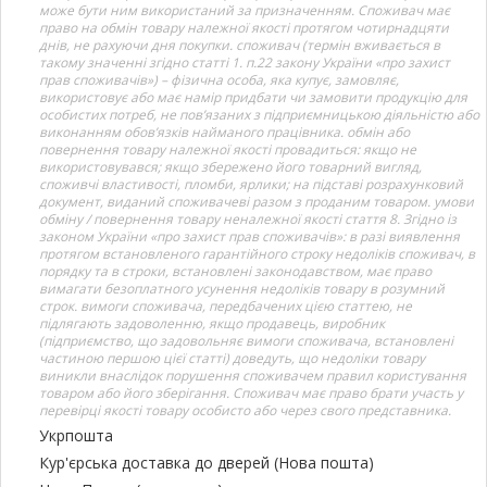
може бути ним використаний за призначенням. Споживач має
право на обмін товару належної якості протягом чотирнадцяти
днів, не рахуючи дня покупки. споживач (термін вживається в
такому значенні згідно статті 1. п.22 закону України «про захист
прав споживачів») – фізична особа, яка купує, замовляє,
використовує або має намір придбати чи замовити продукцію для
особистих потреб, не пов’язаних з підприємницькою діяльністю або
виконанням обов’язків найманого працівника. обмін або
повернення товару належної якості провадиться: якщо не
використовувався; якщо збережено його товарний вигляд,
споживчі властивості, пломби, ярлики; на підставі розрахунковий
документ, виданий споживачеві разом з проданим товаром. умови
обміну / повернення товару неналежної якості стаття 8. Згідно із
законом України «про захист прав споживачів»: в разі виявлення
протягом встановленого гарантійного строку недоліків споживач, в
порядку та в строки, встановлені законодавством, має право
вимагати безоплатного усунення недоліків товару в розумний
строк. вимоги споживача, передбачених цією статтею, не
підлягають задоволенню, якщо продавець, виробник
(підприємство, що задовольняє вимоги споживача, встановлені
частиною першою цієї статті) доведуть, що недоліки товару
виникли внаслідок порушення споживачем правил користування
товаром або його зберігання. Споживач має право брати участь у
перевірці якості товару особисто або через свого представника.
Укрпошта
Кур'єрська доставка до дверей (Нова пошта)