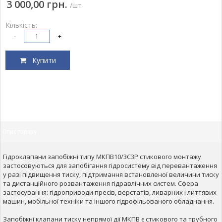
3 000,00 грн.
/шт
Кількість:
-
+
Купити
Опис товару
Гідроклапани запобіжні типу МКПВ10/3С3Р стикового монтажу
застосовуються для запобігання гідросистему від перевантаження
у разі підвищення тиску, підтримання встановленої величини тиску
та дистанційного розвантаження гідравлічних систем. Сфера
застосування: гідроприводи пресів, верстатів, ливарних і литтявих
машин, мобільної техніки та іншого гідрофільованого обладнання.
Запобіжні клапани тиску непрямої дії МКПВ є стикового та трубного