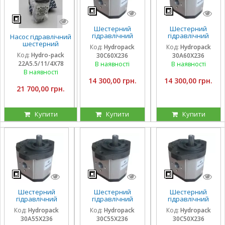
Шестерний
Шестерний
гідравлічний
гідравлічний
Насос гідравлічний
насос Hydropack
насос Hydropack
шестерний
Код:
Hydropack
Код:
Hydropack
30C60X236 (60
30A60X236 (60
тандемний Hydro-
Код:
Hydro-pack
30C60X236
30A60X236
см3) правого
см3) лівого
pack
22A5.5/11/4X78
обертання
обертання
В наявності
В наявності
22A5.5/11/4X780DSS
для CLAAS
В наявності
14 300,00 грн.
14 300,00 грн.
21 700,00 грн.
Купити
Купити
Купити
Шестерний
Шестерний
Шестерний
гідравлічний
гідравлічний
гідравлічний
насос Hydropack
насос Hydropack
насос Hydropack
Код:
Hydropack
Код:
Hydropack
Код:
Hydropack
30A55X236 (55
30C55X236 (55
30C50X236 (50
30A55X236
30C55X236
30C50X236
см3) лівого
см3) правого
см3) правого