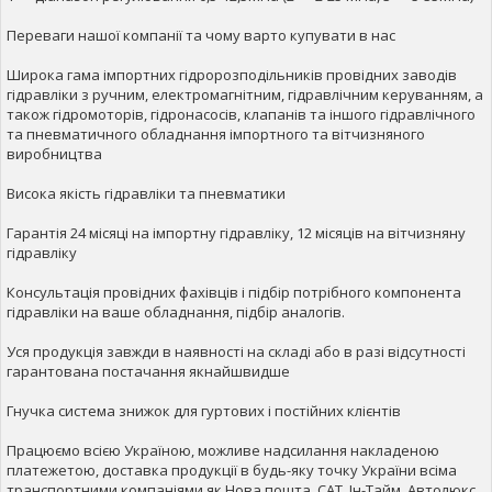
Переваги нашої компанії та чому варто купувати в нас
Широка гама імпортних гідророзподільників провідних заводів
гідравліки з ручним, електромагнітним, гідравлічним керуванням, а
також гідромоторів, гідронасосів, клапанів та іншого гідравлічного
та пневматичного обладнання імпортного та вітчизняного
виробництва
Висока якість гідравліки та пневматики
Гарантія 24 місяці на імпортну гідравліку, 12 місяців на вітчизняну
гідравліку
Консультація провідних фахівців і підбір потрібного компонента
гідравліки на ваше обладнання, підбір аналогів.
Уся продукція завжди в наявності на складі або в разі відсутності
гарантована постачання якнайшвидше
Гнучка система знижок для гуртових і постійних клієнтів
Працюємо всією Україною, можливе надсилання накладеною
платежетою, доставка продукції в будь-яку точку України всіма
транспортними компаніями як Нова пошта, САТ, Ін-Тайм, Автолюкс,