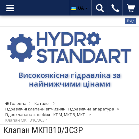
UA
Вхід
Гідростандарт
-
Високоякісна
гідравліка
за
найнижчими
Високоякісна гідравліка за
цінами
найнижчими цінами
Головна
>
Каталог
>
Гідравлічні клапани вітчизняні. Гідравлічна апаратура
>
Гідроклапана запобіжні КПМ, МКПВ, МКП
>
Клапан МКПВ10/3С3Р
Клапан МКПВ10/3С3Р