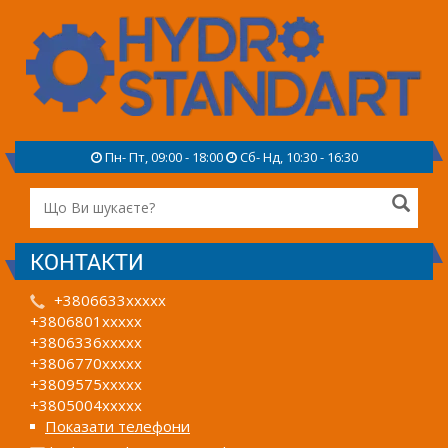
Пн- Пт, 09:00 - 18:00
Сб- Нд, 10:30 - 16:30
КОНТАКТИ
+3806633xxxxx
+3806801xxxxx
+3806336xxxxx
+3806770xxxxx
+3809575xxxxx
+3805004xxxxx
Показати телефони