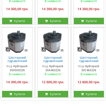
обертання
обертання
обертання
В наявності
В наявності
В наявності
14 300,00 грн.
14 300,00 грн.
14 300,00 грн.
Купити
Купити
Купити
Шестерний
Шестерний
Шестерний
гідравлічний
гідравлічний
гідравлічний
насос Hydropack
насос Hydropack
насос Hydropack
Код:
Hydropack
Код:
Hydropack
Код:
Hydropack
30A50X236 (50
30A46X236 (46
30C46X236 (46
30A50X236
30A46X236
30C46X236
см3) лівого
см3) лівого
см3) правого
обертання
обертання
обертання
В наявності
В наявності
В наявності
14 300,00 грн.
12 600,00 грн.
12 600,00 грн.
Купити
Купити
Купити