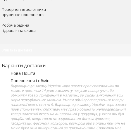
Повернення золотника
пружинне повернення
Робоча рідина
гідравлічна олива
Оплата та доставка
Варіанти доставки
Нова Пошта
Повернення і обмін
Відповідно до закону України «про захист прав споживачів» ви
можете протягом 14 днів з моменту покупки повернути або
обміняти товар, придбаний в магазині, за умови виконання всіх
норм передбачених законом. Умови обміну / повернення товару
належної якості стаття 9. Відповідно до закону України «про захист
прав споживачів»: споживач має право обміняти непродовольчий
товар належної якості на аналогічний у продавця, у якого він був
придбаний, якщо товар не задовольнив його за формою,
габаритами, фасоном, кольором, розміром або з інших причин не
може бути ним використаний за призначенням. Споживач має