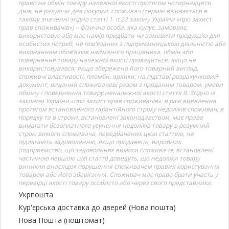
право на обмін товару належної якості протягом чотирнадцяти
днів, не рахуючи дня покупки. споживач (термін вживається в
такому значенні згідно статті 1. п.22 закону України «про захист
прав споживачів») – фізична особа, яка купує, замовляє,
використовує або має намір придбати чи замовити продукцію для
особистих потреб, не пов’язаних з підприємницькою діяльністю або
виконанням обов’язків найманого працівника. обмін або
повернення товару належної якості провадиться: якщо не
використовувався; якщо збережено його товарний вигляд,
споживчі властивості, пломби, ярлики; на підставі розрахунковий
документ, виданий споживачеві разом з проданим товаром. умови
обміну / повернення товару неналежної якості стаття 8. Згідно із
законом України «про захист прав споживачів»: в разі виявлення
протягом встановленого гарантійного строку недоліків споживач, в
порядку та в строки, встановлені законодавством, має право
вимагати безоплатного усунення недоліків товару в розумний
строк. вимоги споживача, передбачених цією статтею, не
підлягають задоволенню, якщо продавець, виробник
(підприємство, що задовольняє вимоги споживача, встановлені
частиною першою цієї статті) доведуть, що недоліки товару
виникли внаслідок порушення споживачем правил користування
товаром або його зберігання. Споживач має право брати участь у
перевірці якості товару особисто або через свого представника.
Укрпошта
Кур'єрська доставка до дверей (Нова пошта)
Нова Пошта (поштомат)