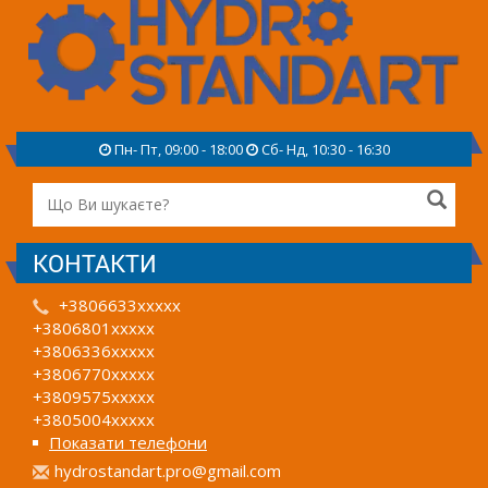
Пн- Пт, 09:00 - 18:00
Сб- Нд, 10:30 - 16:30
КОНТАКТИ
+3806633xxxxx
+3806801xxxxx
+3806336xxxxx
+3806770xxxxx
+3809575xxxxx
+3805004xxxxx
Показати телефони
h
ydr
ost
and
art
.pr
o@g
mai
l.c
om