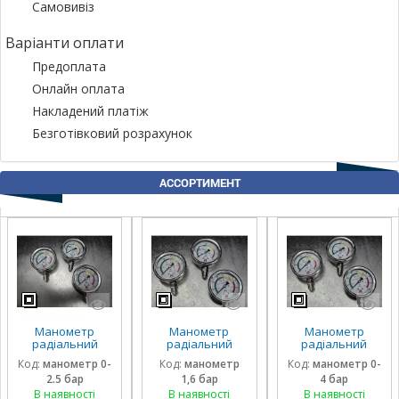
Самовивіз
Варіанти оплати
Предоплата
Онлайн оплата
Накладений платіж
Безготівковий розрахунок
АССОРТИМЕНТ
Манометр
Манометр
Манометр
радіальний
радіальний
радіальний
гліцириновий
гліцириновий
гліцириновий
Код:
манометр 0-
Код:
манометр
Код:
манометр 0-
вібростійкий 63
вібростійкий 63
вібростійкий 63
2.5 бар
1,6 бар
4 бар
мм 0-2,5 Бар
мм 1,6 Бар Італія
мм 0-4 Бар Італія
Італія
В наявності
В наявності
В наявності