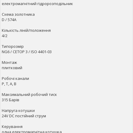
електромагнітний гідророзподільник
Схема золотника
D / 574A
Кількість ліній/положення
4/2
Типорозмір
NG6 / CETOP 3 / ISO 4401-03
Монтаж
плитковий
Робочі канали
P, T, A, B
Максимальний робочий тиск
315 Барів
Напруга котушки
24V DC постійний струм
Керування
одна електромагнітна котушка