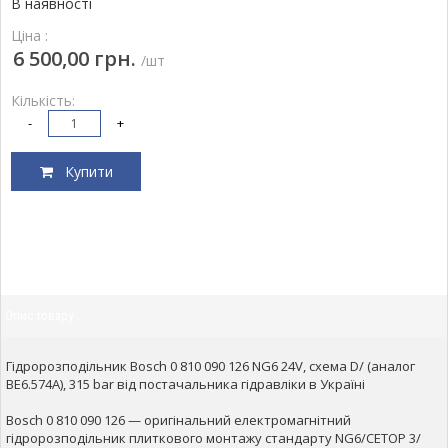
В наявності
Ціна :
6 500,00 грн.
/шт
Кількість:
-
+
Купити
Опис товару
Гідророзподільник Bosch 0 810 090 126 NG6 24V, схема D/ (аналог
ВЕ6.574A), 315 bar від постачальника гідравліки в Україні
Bosch 0 810 090 126 — оригінальний електромагнітний
гідророзподільник плиткового монтажу стандарту NG6/CETOP 3/