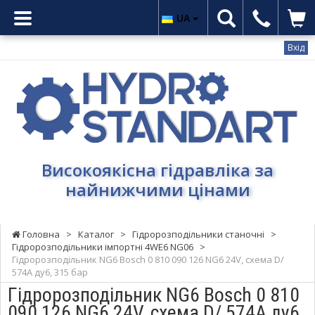
UA
Вхід
Гідростандарт
-
Високоякісна
гідравліка
за
найнижчими
Високоякісна гідравліка за
цінами
найнижчими цінами
Головна
>
Каталог
>
Гідророзподільники станочні
>
Гідророзподільники імпортні 4WE6 NG06
>
Гідророзподільник NG6 Bosch 0 810 090 126 NG6 24V, схема D/
574A ду6, 315 бар
Гідророзподільник NG6 Bosch 0 810
090 126 NG6 24V, схема D/ 574A ду6,