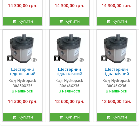
14 300,00 грн.
14 300,00 грн.
14 300,00 грн.
Купити
Купити
Купити
Шестерний
Шестерний
Шестерний
гідравлічний
гідравлічний
гідравлічний
насос Hydropack
насос Hydropack
насос Hydropack
Код:
Hydropack
Код:
Hydropack
Код:
Hydropack
30A50X236 (50
30A46X236 (46
30C46X236 (46
30A50X236
30A46X236
30C46X236
см3) лівого
см3) лівого
см3) правого
обертання
обертання
обертання
В наявності
В наявності
В наявності
14 300,00 грн.
12 600,00 грн.
12 600,00 грн.
Купити
Купити
Купити