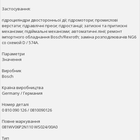
Застосування:
гідроциліндри двосторонньої дії; гідромотори; промислові
верстати; гідравлічні преси; гідростанції; затискні та притискні
механізми; підіймальні механізми; автоматичні лінії; ремонт
імпортного обладнання Bosch/Rexroth; заміна розподілювачів NG6
со схемой D / 574A.
Параметри
Значення
Виробник
Bosch
Країна виробництва
Germany / Германия
Номер деталі
0 810 090 126 / 0810090126
Повне маркування
081WV06P2N110 WS024/00A0
Тип