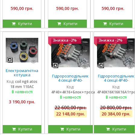
590,00 грн.
590,00 грн.
590,00 грн.
Купити
Купити
Купити
Знижка -2%
Знижка -2%
Електромагнітна
котушка
Гідророзподільник
Гідророзподільник
соленоїд Atos
4 секції 4Р40-
4 секції 4Р40-
Код:
coil ng6 atos
110 вольтів
К16К16А1А1 з
К16К16К16А1 з
18 mm 110AC
Код:
Код:
внутрішній
плаваючими на 3
плаваючими на 3
діаметр 18 мм
В наявності
4Р40+4К16+Блок+троса
4Р40К16К16К16А1тр
секції, троса та
секції, троса та
довжина 40 мм
блок важелів на 4
блок важелів на 4
В наявності
В наявності
ричага
ричага
3 190,00 грн.
22 600,00 грн.
20 800,00 грн.
22 148,00 грн.
20 384,00 грн.
Купити
Купити
Купити