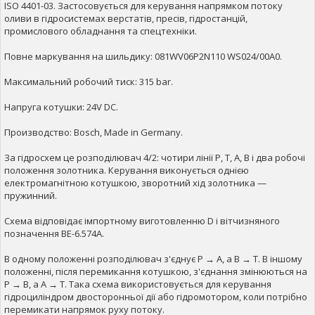
ISO 4401-03. Застосовується для керування напрямком потоку
оливи в гідросистемах верстатів, пресів, гідростанцій,
промислового обладнання та спецтехніки.
Повне маркування на шильдику: 081WV06P2N110 WS024/00A0.
Максимальний робочий тиск: 315 bar.
Напруга котушки: 24V DC.
Производство: Bosch, Made in Germany.
За гідросхем це розподілювач 4/2: чотири лінії P, T, A, B і два робочі
положення золотника. Керування виконується однією
електромагнітною котушкою, зворотний хід золотника —
пружинний.
Схема відповідає імпортному виготовленню D і вітчизняного
позначення ВЕ-6.574A.
В одному положенні розподілювач з'єднує P → A, а B → T. В іншому
положенні, після перемикання котушкою, з'єднання змінюються на
P → B, а A → T. Така схема використовується для керування
гідроциліндром двосторонньої дії або гідромотором, коли потрібно
перемикати напрямок руху потоку.