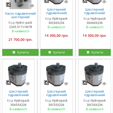
Шестерний
Шестерний
гідравлічний
гідравлічний
Насос гідравлічний
насос Hydropack
насос Hydropack
шестерний
Код:
Hydropack
Код:
Hydropack
30C60X236 (60
30A60X236 (60
тандемний Hydro-
Код:
Hydro-pack
30C60X236
30A60X236
см3) правого
см3) лівого
pack
22A5.5/11/4X78
обертання
обертання
В наявності
В наявності
22A5.5/11/4X780DSS
для CLAAS
В наявності
14 300,00 грн.
14 300,00 грн.
21 700,00 грн.
Купити
Купити
Купити
Шестерний
Шестерний
Шестерний
гідравлічний
гідравлічний
гідравлічний
насос Hydropack
насос Hydropack
насос Hydropack
Код:
Hydropack
Код:
Hydropack
Код:
Hydropack
30A55X236 (55
30C55X236 (55
30C50X236 (50
30A55X236
30C55X236
30C50X236
см3) лівого
см3) правого
см3) правого
обертання
обертання
обертання
В наявності
В наявності
В наявності