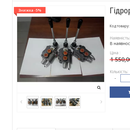
Гідро
Знижка -5%
Код товару
Наявність
В наявнос
Ціна :
1 550,
Кількість:
-