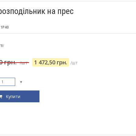
розподільник на прес
:
1Р40
:
ті
00 грн.
1 472,50 грн.
/шт
/шт
+
Купити