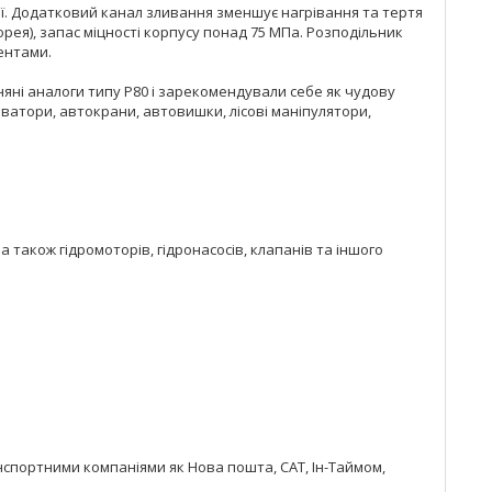
ції. Додатковий канал зливання зменшує нагрівання та тертя
ея), запас міцності корпусу понад 75 МПа. Розподільник
ентами.
яні аналоги типу Р80 і зарекомендували себе як чудову
каватори, автокрани, автовишки, лісові маніпулятори,
 також гідромоторів, гідронасосів, клапанів та іншого
спортними компаніями як Нова пошта, САТ, Ін-Таймом,