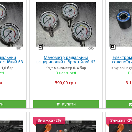
іальний
Манометр радіальний
Електром
остійкий 63
гліцириновий вібростійкий 63
соленоїд 
Італія
мм 0-4 Бар Італія
внутрішні
1,6 бар
Код:
манометр 0-4 бар
Код:
coil n
дов
сті
В наявності
В 
рн.
590,00 грн.
3 1
ти
Купити
Знижка -2%
Знижка -2