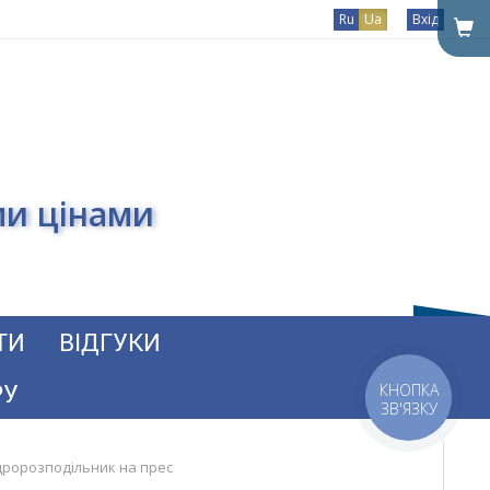
Ru
Ua
Вхід
ми цінами
ТИ
ВІДГУКИ
РУ
КНОПКА
ЗВ'ЯЗКУ
дророзподільник на прес