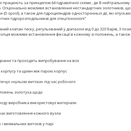
о працюють за принципом 64 гідравлічної схеми , де В нейтральному по
а. Опціонально можливе встановлення нестандартних золотників, що
 (D spool), а також для гідроциліндрів односторонньої дії, які опускаю
тних гідророзподільників для спецтехнології"
ний клапан тиску, регульований у діапазоні від 0 до 320 барів, 3 поз
пція можливе встановлення фіксації в кожному зі положень, а також
днанні та проходять випробування на всіх
 корпусу та щілин між парою корпус
ечує «нульові витоки» під час робочого
оложень золотуха щодо
заводу виробника використовує матеріали
д час виготовлення кожного вузла
і мінімальних витоків у парі