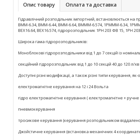
Опис товару
Оплата та доставка
Гідравлічний розподільник імпортний, встановлюється на пр
ВММ-6.34, ВММ-6.44, ВММ-6.64, ВМММ-6.574, 1РМММ-6.34, 1РММ
ВЕХ16.64, ВЕХ16.574, гідророзподільник 1РН 203 ФВ 15, 1РН 20
Широка гама гідророзподільників:
Моноблокові гідророзподільники від 1 до 7 секцій із номіна
секційний гідророзподільник від 1 до 10 секцій 40 до 120 л/
Доступні різні модифікації, а також різні типи керування, як-о
електромагнітне керування на 12 і 24 Вольта
гідро електромагнітне керування ( електромагнітне + ручн
пневмокерування
тросикове керування (керування розподільником віддалено 
Джойстичне керування (встановка механічних 4 координатн