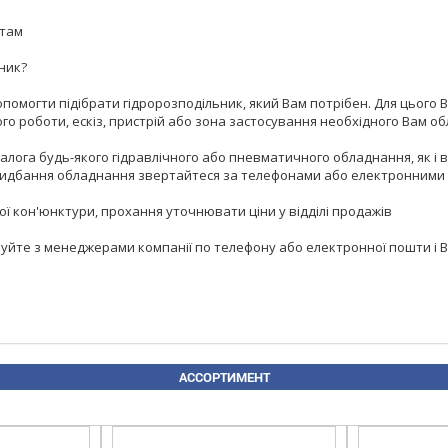
ртам
ник?
помогти підібрати гідророзподільник, який Вам потрібен. Для цього В
о роботи, ескіз, пристрій або зона застосування необхідного Вам о
алога будь-якого гідравлічного або пневматичного обладнання, як і 
нь придбання обладнання звертайтеся за телефонами або електронними
ої кон'юнктури, прохання уточнювати ціни у відділі продажів
овуйте з менеджерами компанії по телефону або електронної пошти і 
АССОРТИМЕНТ