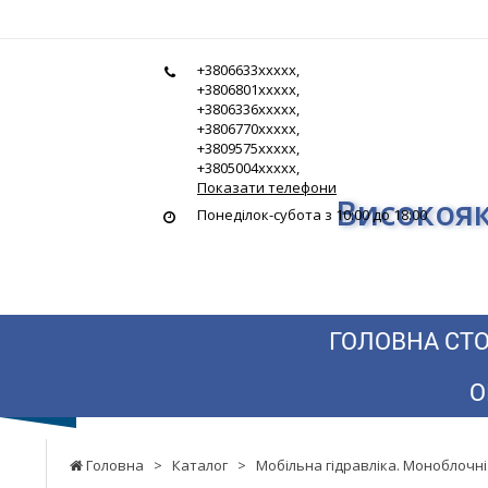
Гідростандарт
+3806633xxxxx,
-
+3806801xxxxx,
+3806336xxxxx,
Високоякісна
+3806770xxxxx,
+3809575xxxxx,
гідравліка
+3805004xxxxx,
Показати телефони
Високояк
за
Понеділок-субота з 10:00 до 18:00
найнижчими
цінами
ГОЛОВНА СТО
О
Головна
>
Каталог
>
Мобільна гідравліка. Моноблочні