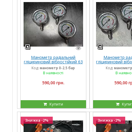
Манометр радіальний
Манометр рад
гліцириновий вібростійкий 63
гліцириновий вібр
мм 0-2,5 Бар Італія
мм 1,6 Бар 
Код:
манометр 0-2.5 бар
Код:
манометр 
В наявності
В наявно
590,00 грн.
590,00 г
Купити
Купи
Знижка -2%
Знижка -2%