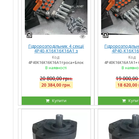
Гідророзподільник 4 секції
Гідророзподільни
4Р40-К16К16К16А1 з
4Р40-К16К16
плаваючими на 3 секції,
плаваючими на 
Код:
Код:
троса та блок важелів на 4
троса та блок ва
4Р40К16К16К16А1троса+Блок
4Р40К16К16А1А1+
ричага
ричаг
В наявності
В наявно
20 800,00 грн.
19 000,00
20 384,00 грн.
18 620,00 
Купити
Купи