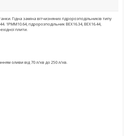
анки. Гідна заміна вітчизняних гідророзподільників типу
4. 1РММ10.64, гідророзподільник ВЕХ16.34, ВЕХ16.44,
рехідної плити.
ням оливи від 70 л/хв до 250 л/хв.