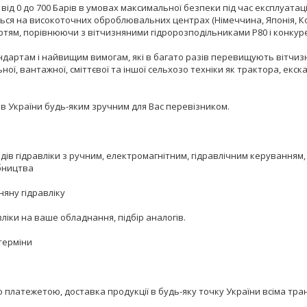
 від 0 до 700 Барів в умовах максимальної безпеки під час експлуата
ься на високоточних оброблювальних центрах (Німеччина, Японія, Кор
ертям, порівнюючи з вітчизняними гідророзподільниками Р80 і конкур
ндартам і найвищим вимогам, які в багато разів перевищують вітчизн
ної, вантажної, сміттєвої та іншої сельхозо техніки як трактора, екс
онів України будь-яким зручним для Вас перевізником.
в гідравліки з ручним, електромагнітним, гідравлічним керуванням, а
обництва
зняну гідравліку
ліки на ваше обладнання, підбір аналогів.
терміни
латежетою, доставка продукції в будь-яку точку України всіма тран