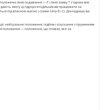
ложенні лінія подавання — Р і лінія зливу Т з'єднані між
 дають змогу ці гідророзподільникам працювати за
ться під власною вагою ( схеми типу B і C). Докладніше ви
иції: нейтральне положення, підйом і опускання з пружинним
 4 положення — положення, що плаває, яке за