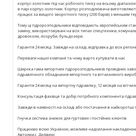
корпус-золотник під час робочого тиску на всьому діапазоні
в парі корпус-золотник. Корпус розподілювача виготовляют
працює за вищого зворотного тиску (200 барів) з меншим т
Тому ці гідророзподільники відповідають європейським ста
заміну, використовувані на всіх типах спецтехніки, комуналь
дровоколи, лісоруби, бульдозери.
Гарантія 24 місяці. Завжди на складі, відправка до всіх регі
Переваги нашої компанії та чому варто купувати в нас
Широка гама імпортних гідророзподільників провідних заводі
гідравлічного обладнання імпортного та вітчизняного вир
Гарантія 24 місяці на імпортну гідравліку, 12 місяців на вітчи
Консультація фахівця та добір потрібного компонента гідрав
Завжди в наявності на складі або постачання в найкоротші 
Гнучка система знижок для гуртових і постійних клієнтів
Працюємо всією Україною, можливе надсилання накладеною п
Автолюкс, Делівері