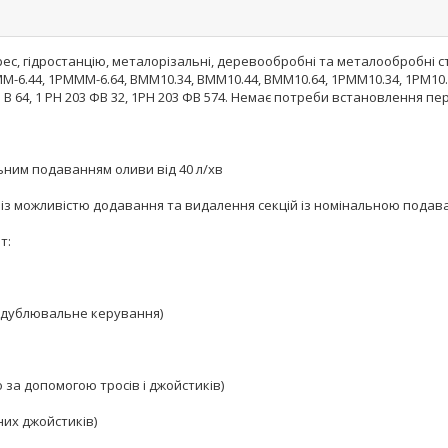
ес, гідростанцію, металорізальні, деревообробні та металообробні ст
М-6.44, 1РМММ-6.64, ВММ10.34, ВММ10.44, ВММ10.64, 1РММ10.34, 1РМ10.4
3 В 64, 1 РН 203 ФВ 32, 1РН 203 ФВ 574. Немає потреби встановлення пе
льним подаванням оливи від 40 л/хв
хв із можливістю додавання та видалення секцій із номінальною подаван
т:
е дублювальне керування)
за допомогою тросів і джойстиків)
их джойстиків)