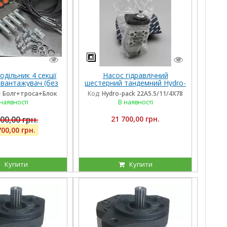
одільник 4 секції
Насос гідравлічний
авантажувач (без
шестерний тандемний Hydro-
секцій), троса та
pack 22A5.5/11/4X780DSS для
1 Болг+троса+Блок
Код:
Hydro-pack 22A5.5/11/4X78
желів, штуцера
CLAAS
наявності
В наявності
00,00 грн.
21 700,00 грн.
700,00 грн.
Купити
Купити