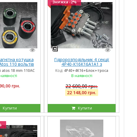
Знижка -2%
агнітна котушка
Гідророзподільник 4 секції
Atos 110 вольтів
4Р40-К16К16А1А1 з
й діаметр 18 мм
плаваючими на 3 секції,
g6 atos 18 mm 110AC
Код:
4Р40+4К16+Блок+троса
жина 40 мм
троса та блок важелів на 4
наявності
В наявності
ричага
90,00 грн.
22 600,00 грн.
22 148,00 грн.
Купити
Купити
%