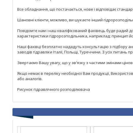
Все обладнання, що постачається, нове і відповідає станда
Шановні клієнти, можливо, ви шукаєте інший гідророзподіль
Повідомте нам і наш кваліфікований фахівець буде радий до
характеристики гідророзподільника, наприклад: принцип йог
Наші фахівці безплатно нададуть консультацію з підбору ан
заводів гідравліки Італії, Польщі, Туреччини. З усіх пита
Звертаємо Вашу увагу, що у зв'язку з частими змінами цінов
Якщо немає в переліку необхідної Вам продукції, Використ
або аналогів.
Рисунок гідравлічного розподілювача