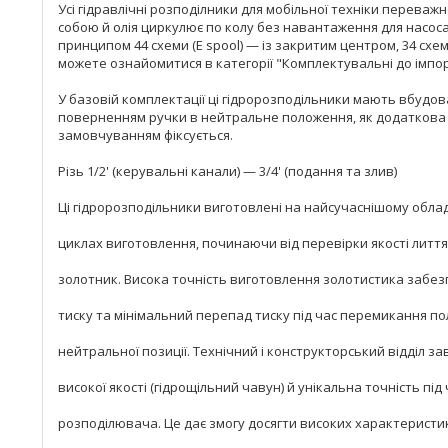
Усі гідравлічні розподілники для мобільної техніки переважн
собою й олія циркулює по колу без навантаження для насос
принципом 44 схеми (Е spool) — із закритим центром, 34 схеми
можете ознайомитися в категорії "Комплектувальні до імпор
У базовій комплектації ці гідророзподільники мають вбудова
поверненням ручки в нейтральне положення, як додаткова о
замовчуванням фіксується.
Різь 1/2' (керувальні канали) — 3/4' (подання та злив)
Ці гідророзподільники виготовлені на найсучаснішому обла
циклах виготовлення, починаючи від перевірки якості лиття
золотник. Висока точність виготовлення золотистика забезп
тиску та мінімальний перепад тиску під час перемикання п
нейтральної позиції. Технічний і конструкторський відділ 
високої якості (гідрощільний чавун) й унікальна точність пі
розподілювача. Це дає змогу досягти високих характеристик 