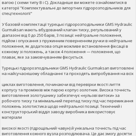
вагою ( схеми типу B і C). Докладніше ви можете ознайомитися в
категорії "Комплектувальні до імпортних гідророзподільників для
спецтехнології"
У базовій комплектації турецькі гідророзподільники GMS Hydraulic
Gurmaksan мають вбудований клапан тиску, регульований у
діапазоні від 0 до 250 барів, 3 позиції: нейтральне положення,
підйом і опускання з пружинним поверненням ручки в нейтральне
положення, як додаткова опція можливе встановлення фіксації в
кожному зі положень, а також 4 положення — положення, що
плаває, яке за замовчуванням фіксується.
Турецькі гідророзподільники GMS Hydraulic Gurmaksan виготовлені
на найсучаснішому обладнанні та проходять випробування на всіх
циклах виготовлення, починаючи від перевірки якості лиття
корпусу та проміжків між парою корпус-золотник. Висока точність
виготовлення золотушнику забезпечує «нульові витоки» за
робочого тиску та мінімальний перепад тиску під час перемикання
положень золотистика щодо нейтральної позиції. Технічний і
конструкторський відділ заводу виробника використовує
матеріали
високої якості (гідрощільний чавун) й унікальна точність під час
виготовлення кожного вузла розподілювача. Це дає змогу досягти