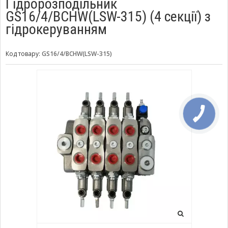
Гідророзподільник
GS16/4/BCHW(LSW-315) (4 секції) з
гідрокеруванням
Код товару:
GS16/4/BCHW(LSW-315)