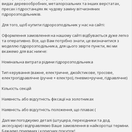
видах деревообробних, металорізальних та інших верстатах,
пресах і гідростанціях як чудову заміну вітчизняних
гідророзподільників.
Для того, щоб купити гідророзподільник у нас на сайті:
Оформлення замовлення на нашому сайті відбувається дуже легко
та оперативно. Все, що Вам потрібно знати, це визначитися з
моделлю гідророзподільника, для цього звірте пункти, які ми
вкажемо для вас нижче:
Номінальна витрата рідини гідророзподільника
Тип керування (важне, електричне, джойстикове, тросове,
електрогідравлічне (ручне + електро), пневмо+ручне, гідравлічне)
Кількість секцій
Наявність або відсутність фіксації на золотниках
Наявність або відсутність положення, що плаває (
Далі ми погоджуємо деталі (штуцера, перехідники та дод.
аксесуари) і відправляємо Ваше замовлення в найкоротші терміни.
Бажаємо приємних і корисних покупок!