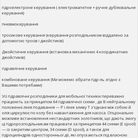
гідроелектроне керування ( електромагнітне + ручне дублювальне
керування)
пневмокерування
тросикове керування (керування розподільником віддалено за
допомогою тросів і джойстиків)
Джойстичне керування (встановка механічних 4 координатних
джойстиків)
гідравлічне керування
комбіноване керування (Ми можемо зібрати гідр-ль згідно з
Вашими потребами)
Усі гідравлічні розподілники для мобільної техніки переважно
працюють за принципом 64 гідравлічної схеми , де В нейтральному
положенні лінія подавання — Р і лінія зливу Т з'єднані між собою й
олія циркулює по колу без навантаження для насоса. Опціонально
можливе встановлення нестандартних золотників, що дають змогу
ці гідророзподільникам працювати за принципом 44 схеми (Е spool)
— із закритим центром, 34 схеми (D spool), а також для
гідроциліндрів односторонньої дії, які опускаються під власною