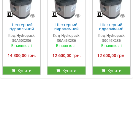
Шестерний
Шестерний
Шестерний
гідравлічний
гідравлічний
гідравлічний
насос Hydropack
насос Hydropack
насос Hydropack
Код:
Hydropack
Код:
Hydropack
Код:
Hydropack
30A50X236 (50
30A46X236 (46
30C46X236 (46
30A50X236
30A46X236
30C46X236
см3) лівого
см3) лівого
см3) правого
обертання
обертання
обертання
В наявності
В наявності
В наявності
14 300,00 грн.
12 600,00 грн.
12 600,00 грн.
Купити
Купити
Купити