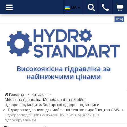
UA
Вхід
Гідростандарт
-
Високоякісна
гідравліка
за
найнижчими
Високоякісна гідравліка за
цінами
найнижчими цінами
Головна
>
Каталог
>
Мобільна гідравліка. Моноблочні та секційні
гідророзподільники. Болгарські гідророзподільники
>
Гідророзподільники для мобільної техніки виробництва GMS
>
Гідророзподільник GS16/4/BCHW(LSW-315) (4 секції) з
гідрокеруванням