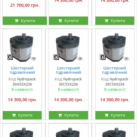
14 300,00 грн.
14 300,00 грн.
21 700,00 грн.
Купити
Купити
Купити
Шестерний
Шестерний
Шестерний
гідравлічний
гідравлічний
гідравлічний
насос Hydropack
насос Hydropack
насос Hydropack
Код:
Hydropack
Код:
Hydropack
Код:
Hydropack
30A55X236 (55
30C55X236 (55
30C50X236 (50
30A55X236
30C55X236
30C50X236
см3) лівого
см3) правого
см3) правого
обертання
обертання
обертання
В наявності
В наявності
В наявності
14 300,00 грн.
14 300,00 грн.
14 300,00 грн.
Купити
Купити
Купити