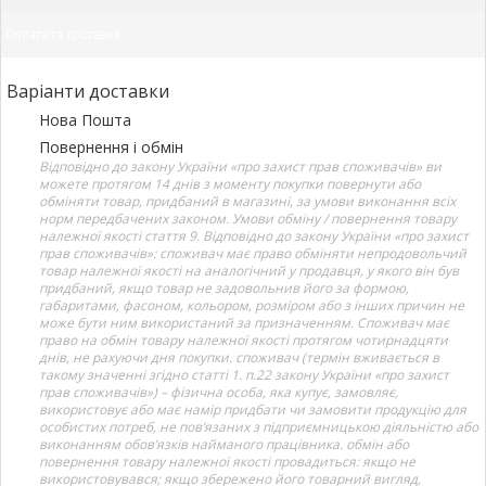
Оплата та доставка
Варіанти доставки
Нова Пошта
Повернення і обмін
Відповідно до закону України «про захист прав споживачів» ви
можете протягом 14 днів з моменту покупки повернути або
обміняти товар, придбаний в магазині, за умови виконання всіх
норм передбачених законом. Умови обміну / повернення товару
належної якості стаття 9. Відповідно до закону України «про захист
прав споживачів»: споживач має право обміняти непродовольчий
товар належної якості на аналогічний у продавця, у якого він був
придбаний, якщо товар не задовольнив його за формою,
габаритами, фасоном, кольором, розміром або з інших причин не
може бути ним використаний за призначенням. Споживач має
право на обмін товару належної якості протягом чотирнадцяти
днів, не рахуючи дня покупки. споживач (термін вживається в
такому значенні згідно статті 1. п.22 закону України «про захист
прав споживачів») – фізична особа, яка купує, замовляє,
використовує або має намір придбати чи замовити продукцію для
особистих потреб, не пов’язаних з підприємницькою діяльністю або
виконанням обов’язків найманого працівника. обмін або
повернення товару належної якості провадиться: якщо не
використовувався; якщо збережено його товарний вигляд,