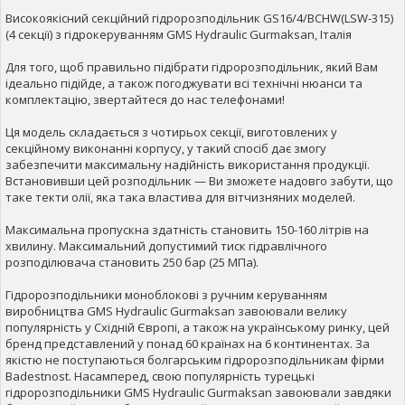
Високоякісний секційний гідророзподільник GS16/4/BCHW(LSW-315)
(4 секції) з гідрокеруванням GMS Hydraulic Gurmaksan, Італія
Для того, щоб правильно підібрати гідророзподільник, який Вам
ідеально підійде, а також погоджувати всі технічні нюанси та
комплектацію, звертайтеся до нас телефонами!
Ця модель складається з чотирьох секції, виготовлених у
секційному виконанні корпусу, у такий спосіб дає змогу
забезпечити максимальну надійність використання продукції.
Встановивши цей розподільник — Ви зможете надовго забути, що
таке текти олії, яка така властива для вітчизняних моделей.
Максимальна пропускна здатність становить 150-160 літрів на
хвилину. Максимальний допустимий тиск гідравлічного
розподілювача становить 250 бар (25 МПа).
Гідророзподільники моноблокові з ручним керуванням
виробництва GMS Hydraulic Gurmaksan завоювали велику
популярність у Східній Європі, а також на українському ринку, цей
бренд представлений у понад 60 країнах на 6 континентах. За
якістю не поступаються болгарським гідророзподільникам фірми
Badestnost. Насамперед, свою популярність турецькі
гідророзподільники GMS Hydraulic Gurmaksan завоювали завдяки