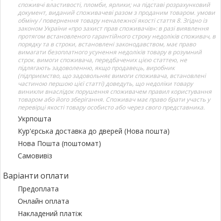
споживчі властивості, пломби, ярлики; на підставі розрахунковий
документ, виданий споживачеві разом з проданим товаром. умови
обміну / повернення товару неналежної якості стаття 8. Згідно із
законом України «про захист прав споживачів»: в разі виявлення
протягом встановленого гарантійного строку недоліків споживач, в
порядку та в строки, встановлені законодавством, має право
вимагати безоплатного усунення недоліків товару в розумний
строк. вимоги споживача, передбачених цією статтею, не
підлягають задоволенню, якщо продавець, виробник
(підприємство, що задовольняє вимоги споживача, встановлені
частиною першою цієї статті) доведуть, що недоліки товару
виникли внаслідок порушення споживачем правил користування
товаром або його зберігання. Споживач має право брати участь у
перевірці якості товару особисто або через свого представника.
Укрпошта
Кур'єрська доставка до дверей (Нова пошта)
Нова Пошта (поштомат)
Самовивіз
Варіанти оплати
Предоплата
Онлайн оплата
Накладений платіж