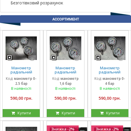
Безготівковий розрахунок
АССОРТИМЕНТ
Манометр
Манометр
Манометр
радіальний
радіальний
радіальний
гліцириновий
гліцириновий
гліцириновий
Код:
манометр 0-
Код:
манометр
Код:
манометр 0-
вібростійкий 63
вібростійкий 63
вібростійкий 63
2.5 бар
1,6 бар
4 бар
мм 0-2,5 Бар
мм 1,6 Бар Італія
мм 0-4 Бар Італія
Італія
В наявності
В наявності
В наявності
590,00 грн.
590,00 грн.
590,00 грн.
Купити
Купити
Купити
Знижка -2%
Знижка -2%