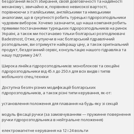
бездоганній якості збирання, своїй довговічності та надійності
механізму і, звичайно ж, порівняно невисокої вартості,
порівнюючи з італійськими, англійськими та німецькими
аналогами, що в сукупності робить турецькі гідророзподільники
чудовим вибором. Хочемо зазначити, що наша компанія робить
прямими постачаннями турецьких гідророзподільників на ринок
Україні, а також ми постачаємо тільки болгарські розподілювачі
Badestnost, Отже, купуючи в нас болгарський гідравлічний
розподільник, ви отримуєте найкращу ціну, а також оригінальний
продукт, бездоганний сервіс, консультацію нашого гідравліка та
нашу підтримку 24/7.
Широка лінійка гідророзподільників: моноблокові та секційні
гідророзподільники від 45 л до 250 л для всіх видів і типів
мобільного спец.техніки
Доступна безліч різних модифікацій болгарських
гідророзподільників, а також різні типи керування, як-от:
установлення положення для плавання на будь-яку зі секцій
модуль фіксації ручки (за замовчуванням — пружинне повернення
ручки гідророзподільника в нейтральне положення)
електромагнітне керування на 12 і 24 вольти