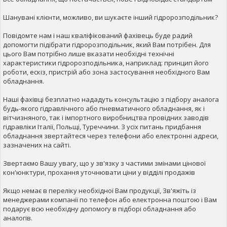
Шанувані клієнти, можливо, ви шукаєте інший гідророзподільник?
Повідомте нам і наш кваліфікований фахівець буде радий
допомогти підібрати гідророзподільник, який Вам потрібен. Для
цього Вам потрібно лише вказати необхідні технічні
характеристики гідророзподільника, наприклад: принцип його
роботи, ескіз, пристрій або зона застосування необхідного Вам
обладнання.
Наші фахівці безплатно нададуть консультацію з підбору аналога
будь-якого гідравлічного або пневматичного обладнання, як і
вітчизняного, так і імпортного виробництва провідних заводів
гідравліки Італії, Польщі, Туреччини. З усіх питань придбання
обладнання звертайтеся через телефони або електронні адреси,
зазначених на сайті.
Звертаємо Вашу увагу, що у зв'язку з частими змінами цінової
кон'юнктури, прохання уточнювати ціни у відділі продажів
Якщо немає в переліку необхідної Вам продукції, Зв'яжіть із
менеджерами компанії по телефон або електронна поштою і Вам
подарує всю необхідну допомогу в підборі обладнання або
аналогів.