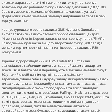
високих характеристик і мінімальних витоків у парі корпус-
золотник під час робочого тиску на всьому діапазоні від 0 до 700
барів в умовах максимальної безпеки під час експлуатації.
Додатковий канал зливання зменшує нагрівання та тертя в парі
корпус-золотник.
Корпус турецького розподільника GMS Hydraulic Gurmaksan
виготовляються на високоточних оброблювальних центрах
(Німеччина, Японія, Корея), запас міцності корпусу понад 75 МПа.
Розподільник працює за вищого зворотного тиску (200 барів) з
меншим тертям проти вітчизняних гідророзподільників Р80 і
конкурентів.
Турецькі гідророзподільники GMS Hydraulic Gurmaksan
відповідають найвищим вимогам і європейським стандартам
якості , які в багато разів перевищують вітчизняні аналоги типу Р
80, у такий спосіб дані імпортні гідророзподільники
зарекомендували себе як чудову заміну, використовувану на всіх
типах комунальна, гірськодобувна, вантажна, сміттєва, сміттєва,
снігоприбиральна, сільськогосподарська та всіх різновидах
спецтехніки як: маніпулятори Атлас, Palfinger, Hiab та ін., трактора
МТЗ 80, ХТЗ, Т-25, Т-40, ЮМЗ, комбайни, екскаватори ЮМЗ, JексCB та
ін, мінітрактора, автокрани, автовишки, лісові маніпулятори,
дровоколи, колани, сміттєві, навантажувачі, автокари,
автогрейдери, лісози, бульдозери, самоскиди, а також на всіх