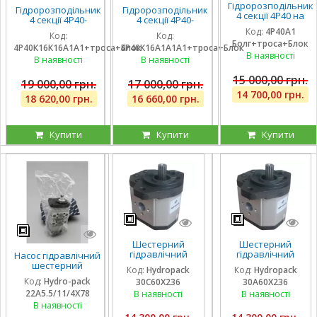
Гідророзподільник
Гідророзподільник
Гідророзподільник
4 секції 4Р40 на
4 секції 4Р40-
4 секції 4Р40-
навантажувач
К16К16А1А1 з
К16А1А1А1 з однією
Код:
4Р40А1
(без плаваючих
Код:
Код:
плаваючими на 2
плаваючою
Болг+троса+Блок
секцій), троса та
4Р40К16К16А1А1+троса+Блок
4Р40К16А1А1А1+троса+Блок
секції, троса та
секцією, троса та
блок важелів,
В наявності
блок важелів на 4
блок важелів
В наявності
В наявності
штуцера
ричага
15 000,00 грн.
19 000,00 грн.
17 000,00 грн.
14 700,00 грн.
18 620,00 грн.
16 660,00 грн.
Купити
Купити
Купити
Шестерний
Шестерний
гідравлічний
гідравлічний
Насос гідравлічний
насос Hydropack
насос Hydropack
шестерний
Код:
Hydropack
Код:
Hydropack
30C60X236 (60
30A60X236 (60
тандемний Hydro-
Код:
Hydro-pack
30C60X236
30A60X236
см3) правого
см3) лівого
pack
22A5.5/11/4X78
обертання
обертання
В наявності
В наявності
22A5.5/11/4X780DSS
для CLAAS
В наявності