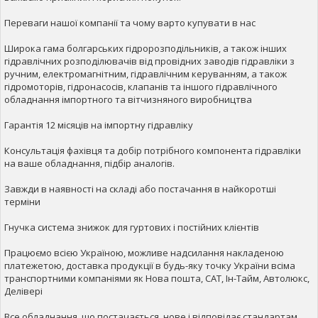
Переваги нашої компанії та чому варто купувати в нас
Широка гама болгарських гідророзподільників, а також інших
гідравлічних розподілювачів від провідних заводів гідравліки з
ручним, електромагнітним, гідравлічним керуванням, а також
гідромоторів, гідронасосів, клапанів та іншого гідравлічного
обладнання імпортного та вітчизняного виробництва
Гарантія 12 місяців на імпортну гідравліку
Консультація фахівця та добір потрібного компонента гідравліки
на ваше обладнання, підбір аналогів.
Завжди в наявності на складі або постачання в найкоротші
терміни
Гнучка система знижок для гуртових і постійних клієнтів
Працюємо всією Україною, можливе надсилання накладеною
платежетою, доставка продукції в будь-яку точку України всіма
транспортними компаніями як Нова пошта, САТ, Ін-Тайм, Автолюкс,
Делівері
Все обладнання, що постачається, нове і відповідає стандартам