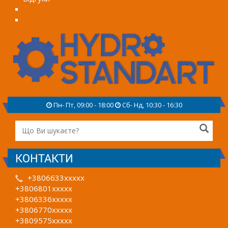
Пн- Пт, 09:00 - 18:00
Сб- Нд, 10:30 - 16:30
КОНТАКТИ
+3806633xxxxx
+3806801xxxxx
+3806336xxxxx
+3806770xxxxx
+3809575xxxxx