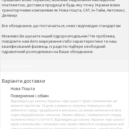
платежетою, доставка продукції в будь-яку точку України всіма
транспортними компаніями як Нова пошта, САТ, Ін-Тайм, Автолюкс,
Делівері
Все обладнання, що постачається, нове і відповідає стандартам
Можливо Ви шукаєте інший гідророзподільник? Не проблема,
повідомте нам його маркування і/або характеристики та наш
кваліфікований фахівець із радістю підбере необхідний
гідравлічний розподілювач на Ваше обладнання.
Оплата та доставка
Варіанти доставки
Нова Пошта
Повернення і обмін
Відповідно до закону України «про захист прав споживачів» ви
можете протягом 14 днів з моменту покупки повернути або
обміняти товар, придбаний в магазині, за умови виконання всіх
норм передбачених законом. Умови обміну / повернення товару
належної якості стаття 9. Відповідно до закону України «про захист
прав споживачів»: споживач має право обміняти непродовольчий
товар належної якості на аналогічний у продавця, у якого він був