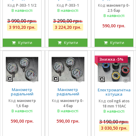
гідравлічний
гідравлічний
гліцириновий
Код:
P-303-1 1/2
Код:
P-303-1
Код:
манометр 0-
Badestnost G1
Badestnost G1 1|
вібростійкий 63
В наявності
В наявності
2.5 бар
1/2, 1 1/2 дюйма,
, 350 барів, 180 л/
мм 0-2,5 Бар
350 барів, 180 л/
хв, кран-
Італія
В наявності
хв
дивертор
3 990,00 грн.
3 290,00 грн.
590,00 грн.
3 910,20 грн.
3 224,20 грн.
Купити
Купити
Купити
Знижка -5%
Манометр
Манометр
Електромагнітна
радіальний
радіальний
котушка
гліцириновий
гліцириновий
соленоїд Atos
Код:
манометр
Код:
манометр 0-
Код:
coil ng6 atos
вібростійкий 63
вібростійкий 63
110 вольтів
1,6 бар
4 бар
18 mm 110AC
мм 1,6 Бар Італія
мм 0-4 Бар Італія
внутрішній
діаметр 18 мм
В наявності
В наявності
В наявності
довжина 40 мм
590,00 грн.
590,00 грн.
3 190,00 грн.
3 030,50 грн.