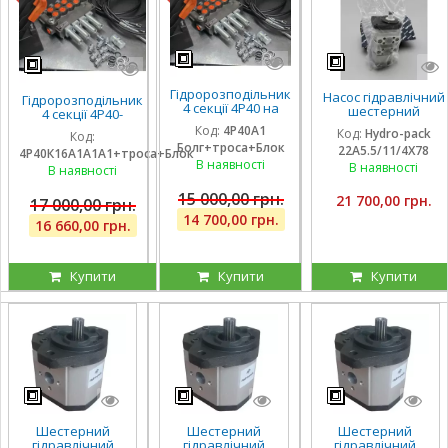
Гідророзподільник
Насос гідравлічний
Гідророзподільник
4 секції 4Р40 на
шестерний
4 секції 4Р40-
навантажувач
тандемний Hydro-
К16А1А1А1 з однією
Код:
4Р40А1
Код:
Hydro-pack
(без плаваючих
Код:
pack
плаваючою
Болг+троса+Блок
секцій), троса та
22A5.5/11/4X78
22A5.5/11/4X780DSS
4Р40К16А1А1А1+троса+Блок
секцією, троса та
блок важелів,
В наявності
для CLAAS
В наявності
блок важелів
В наявності
штуцера
15 000,00 грн.
21 700,00 грн.
17 000,00 грн.
14 700,00 грн.
16 660,00 грн.
Купити
Купити
Купити
Шестерний
Шестерний
Шестерний
гідравлічний
гідравлічний
гідравлічний