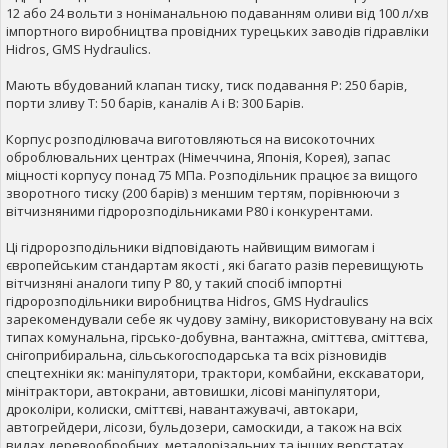
12 або 24 вольти з ноніманальною подаванням оливи від 100 л/хв
імпортного виробництва провідних турецьких заводів гідравліки
Hidros, GMS Hydraulics.
Мають вбудований клапан тиску, тиск подавання Р: 250 барів,
порти зливу Т: 50 барів, каналів А і В: 300 Барів.
Корпус розподілювача виготовляються на високоточних
оброблювальних центрах (Німеччина, Японія, Корея), запас
міцності корпусу понад 75 МПа. Розподільник працює за вищого
зворотного тиску (200 барів) з меншим тертям, порівнюючи з
вітчизняними гідророзподільниками Р80 і конкурентами.
Ці гідророзподільники відповідають найвищим вимогам і
європейським стандартам якості , які багато разів перевищують
вітчизняні аналоги типу Р 80, у такий спосіб імпортні
гідророзподільники виробництва Hidros, GMS Hydraulics
зарекомендували себе як чудову заміну, використовувану на всіх
типах комунальна, гірсько-добувна, вантажна, сміттєва, сміттєва,
снігоприбиральна, сільськогосподарська та всіх різновидів
спецтехніки як: маніпулятори, трактори, комбайни, екскаватори,
мінітрактори, автокрани, автовишки, лісові маніпулятори,
дроколіри, колиски, сміттєві, навантажувачі, автокари,
автогрейдери, лісози, бульдозери, самоскиди, а також на всіх
видах деревообробних, металорізальних та інших верстатах,