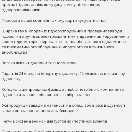
пресах і гідростанціях як чудову заміну вітчизняних
гідророзподільників.
Переваги нашої компанії та чому варто купувати в нас
Широка гама імпортних гідророзподільників провідних заводів
гідравліки з ручним, електромагнітним, гідравлічним керуванням, а
також гідромоторів, гідронасосів, клапанів та іншого гідравлічного
та пневматичного обладнання імпортного та вітчизняного
виробництва
Висока якість гідравліки та пневматики
Гарантія 24 місяці на імпортну гідравліку, 12 місяців на вітчизняну
гідравліку
Консультація провідних фахівців і підбір потрібного компонента
гідравліки на ваше обладнання, підбір аналогів.
Уся продукція завжди в наявності на складі або в разі відсутності
гарантована постачання якнайшвидше
Гнучка система знижок для гуртових і постійних клієнтів
Працюємо всією Україною, можливе надсилання накладеною