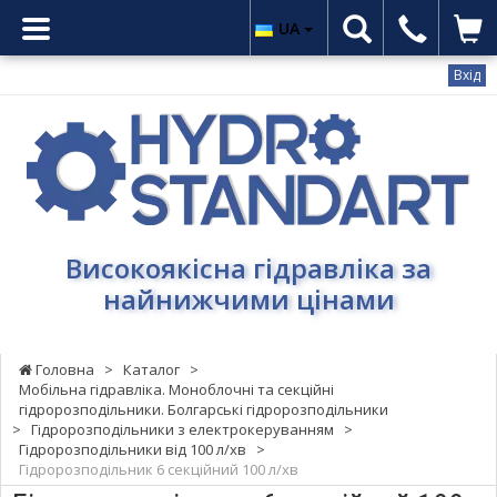
UA
Вхід
Гідростандарт
-
Високоякісна
гідравліка
за
найнижчими
Високоякісна гідравліка за
цінами
найнижчими цінами
Головна
>
Каталог
>
Мобільна гідравліка. Моноблочні та секційні
гідророзподільники. Болгарські гідророзподільники
>
Гідророзподільники з електрокеруванням
>
Гідророзподільники від 100 л/хв
>
Гідророзподільник 6 секційний 100 л/хв