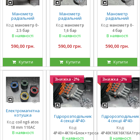
Манометр
Манометр
Манометр
радіальний
радіальний
радіальний
гліцириновий
гліцириновий
гліцириновий
Код:
манометр 0-
Код:
манометр
Код:
манометр 0-
вібростійкий 63
вібростійкий 63
вібростійкий 63
2.5 бар
1,6 бар
4 бар
мм 0-2,5 Бар
мм 1,6 Бар Італія
мм 0-4 Бар Італія
Італія
В наявності
В наявності
В наявності
590,00 грн.
590,00 грн.
590,00 грн.
Купити
Купити
Купити
Знижка -2%
Знижка -2%
Електромагнітна
котушка
Гідророзподільник
Гідророзподільник
соленоїд Atos
4 секції 4Р40-
4 секції 4Р40-
Код:
coil ng6 atos
110 вольтів
К16К16А1А1 з
К16К16К16А1 з
18 mm 110AC
Код:
Код:
внутрішній
плаваючими на 3
плаваючими на 3
діаметр 18 мм
В наявності
4Р40+4К16+Блок+троса
4Р40К16К16К16А1тр
секції, троса та
секції, троса та
довжина 40 мм
блок важелів на 4
блок важелів на 4
В наявності
В наявності