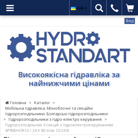
UA
Вхід
Гідростандарт
-
Високоякісна
гідравліка
за
найнижчими
Високоякісна гідравліка за
цінами
найнижчими цінами
Головна
>
Каталог
>
Мобільна гідравліка. Моноблочні та секційні
гідророзподільники. Болгарські гідророзподільники
>
Гідророзподільники з гідро електро керування
>
Гідророзподільник 6 секцій з гідроелектрокеруванням
6P80EHOR12 / 24 V 80 л/хв 12/24 В