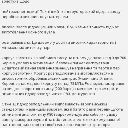
золотуха щодо
нейтральної позиції. Технічний і конструкторський відділ заводу
виробника використовує матеріали
високої якості (гідрощільний чавун) й унікальна точність під час
виготовлення кожного вузла
розподілювача. Це дає змогу досягти високих характеристик і
мінімальних витоків у парі
корпус-золотник за робочого тиску на всьому діапазоні від 0 до 700
Барів в умовах максимальної безпеки під час експлуатації.
Додатковий канал зливання зменшує нагрівання та тертя в парі
корпус-золотник. Корпус розподілювача виготовляються на
високоточних оброблювальних центрах (Німеччина, Японія,
Корея), запас міцності корпусу понад 75 МПа. Розподільник працює
за вищого зворотного тиску (200 барів) з меншим тертям проти
вітчизняних гідророзподільників Р80 і конкурентів.
Отже, ці гідророзподільники відповідають європейським
стандартам і найвищим вимогам, які в багато разів перевищують
вітчизняні аналоги типу Р80 і зарекомендували себе як чудову
заміну, використовувані на всіх типах спецтехніки, комунальної,
вантажної, сміттєвої та іншої сельхозо техніки як трактори,