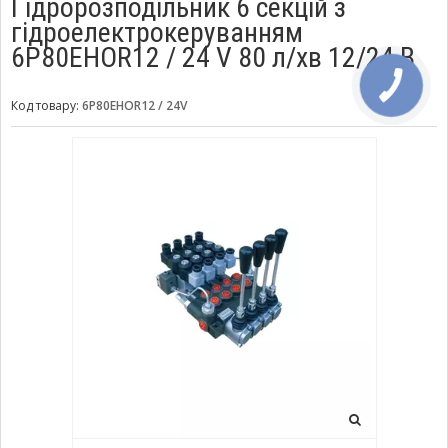
Гідророзподільник 6 секцій з
гідроелектрокеруванням
6P80EHOR12 / 24 V 80 л/хв 12/24 В
Код товару:
6P80EHOR12 / 24V