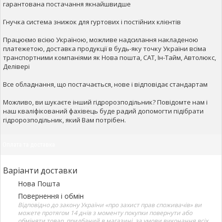
гарантована постачання якнайшвидше
Гнучка система знижок для гуртових і постійних клієнтів
Працюємо всією Україною, можливе надсилання накладеною
платежетою, доставка продукції в будь-яку точку України всіма
транспортними компаніями як Нова пошта, САТ, Ін-Тайм, Автолюкс,
Делівері
Все обладнання, що постачається, нове і відповідає стандартам
Можливо, ви шукаєте інший гідророзподільник? Повідомте нам і
наш кваліфікований фахівець буде радий допомогти підібрати
гідророзподільник, який Вам потрібен.
Оплата та доставка
Варіанти доставки
Нова Пошта
Повернення і обмін
Відповідно до закону України «про захист прав споживачів» ви
можете протягом 14 днів з моменту покупки повернути або
обміняти товар, придбаний в магазині, за умови виконання всіх