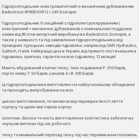
Гідророзподільник електромагнітний із механічним дублюванням
Badestnost 6P80EHOR12 / 24V Болгарія
Гідророзподільник 6 секційний з гідроелектрокеруванням (
електричний + механічне дублювання) з номінальною поддачею
оливи від 80 л/хв імпортний виробництва Badestnost, Болгарія, а
також у наявності та під замовлення гідророзподільника від
провідних турецьких заводів гідравліки, наприклад GMS Hydraulics,
Galtech, Італія. Найкраща ціна в Україні, від прямого постачальника
гідравліки, оригінал, гарантія на всю гідравліку 12 місяців!
Мають вбудований клапан тиску, тиск подавання Р: 250 барів,
порти зливу Т: 50 барів, каналів А і В: 300 Барів.
Ці гідророзподільники виготовлені на найсучаснішому обладнанні
та проходять випробування на всіх
циклах виготовлення, починаючи від перевірки якості лиття
корпусу та щілин між парою корпус
золотник. Висока точність виготовлення золотистика забезпечує
«нульові витоки» під час робочого
тиску та мінімальний перепад тиску під час перемикання положень