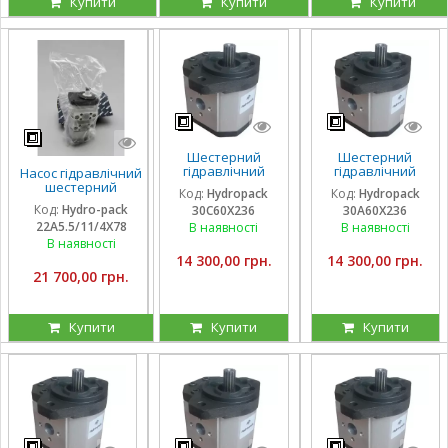
Купити
Купити
Купити
Шестерний
Шестерний
гідравлічний
гідравлічний
Насос гідравлічний
насос Hydropack
насос Hydropack
шестерний
Код:
Hydropack
Код:
Hydropack
30C60X236 (60
30A60X236 (60
тандемний Hydro-
Код:
Hydro-pack
30C60X236
30A60X236
см3) правого
см3) лівого
pack
22A5.5/11/4X78
обертання
обертання
В наявності
В наявності
22A5.5/11/4X780DSS
для CLAAS
В наявності
14 300,00 грн.
14 300,00 грн.
21 700,00 грн.
Купити
Купити
Купити