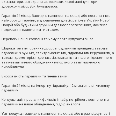
екскаватори, автокрани, автовишки, лісові маніпулятори,
дровоколи, лісоруби, бульдозери.
Гарантія 24 місяці. Завжди в наявності на складі або постачання в
найкоротші терміни, відправлення до всіх регіонів України Нової
Пощой або будь-яким зручним для Вас перевезенням, можливе
надсилання наложеним платежем.
Переваги нашої компанії та чому варто купувати в нас
Широка гама імпортних гідророзподільників провідних заводів
гідравліки з ручним, електромагнітним, гідравлічним керуванням, а
також гідромоторів, гідронасосів, клапанів та іншого гідравлічного
та пневматичного обладнання імпортного та вітчизняного
виробництва
Висока якість гідравліки та пневматики
Гарантія 24 місяці на імпортну гідравліку, 12 місяців на вітчизняну
гідравліку
Консультація провідних фахівців і підбір потрібного компонента
гідравліки на ваше обладнання, підбір аналогів.
Уся продукція завжди в наявності на складі або в разі відсутності