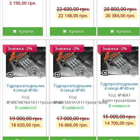
ричага
ричага
3 190,00 грн.
22 600,00 грн.
20 800,00 грн.
22 148,00 грн.
20 384,00 грн.
Купити
Купити
Купити
Знижка -2%
Знижка -2%
Знижка -2%
Гідророзподільник
Гідророзподільник
Гідророзподільник
4 секції 4Р40 на
4 секції 4Р40-
4 секції 4Р40-
навантажувач
К16К16А1А1 з
К16А1А1А1 з однією
Код:
4Р40А1
(без плаваючих
Код:
Код:
плаваючими на 2
плаваючою
Болг+троса+Блок
секцій), троса та
4Р40К16К16А1А1+троса+Блок
4Р40К16А1А1А1+троса+Блок
секції, троса та
секцією, троса та
блок важелів,
В наявності
блок важелів на 4
блок важелів
В наявності
В наявності
штуцера
ричага
15 000,00 грн.
19 000,00 грн.
17 000,00 грн.
14 700,00 грн.
18 620,00 грн.
16 660,00 грн.