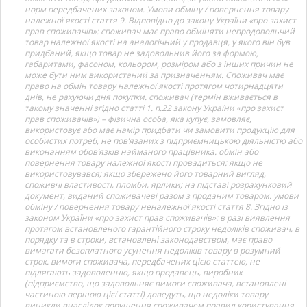
норм передбачених законом. Умови обміну / повернення товару
належної якості стаття 9. Відповідно до закону України «про захист
прав споживачів»: споживач має право обміняти непродовольчий
товар належної якості на аналогічний у продавця, у якого він був
придбаний, якщо товар не задовольнив його за формою,
габаритами, фасоном, кольором, розміром або з інших причин не
може бути ним використаний за призначенням. Споживач має
право на обмін товару належної якості протягом чотирнадцяти
днів, не рахуючи дня покупки. споживач (термін вживається в
такому значенні згідно статті 1. п.22 закону України «про захист
прав споживачів») – фізична особа, яка купує, замовляє,
використовує або має намір придбати чи замовити продукцію для
особистих потреб, не пов’язаних з підприємницькою діяльністю або
виконанням обов’язків найманого працівника. обмін або
повернення товару належної якості провадиться: якщо не
використовувався; якщо збережено його товарний вигляд,
споживчі властивості, пломби, ярлики; на підставі розрахунковий
документ, виданий споживачеві разом з проданим товаром. умови
обміну / повернення товару неналежної якості стаття 8. Згідно із
законом України «про захист прав споживачів»: в разі виявлення
протягом встановленого гарантійного строку недоліків споживач, в
порядку та в строки, встановлені законодавством, має право
вимагати безоплатного усунення недоліків товару в розумний
строк. вимоги споживача, передбачених цією статтею, не
підлягають задоволенню, якщо продавець, виробник
(підприємство, що задовольняє вимоги споживача, встановлені
частиною першою цієї статті) доведуть, що недоліки товару
виникли внаслідок порушення споживачем правил користування