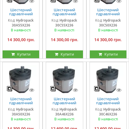
Шестерний
Шестерний
Шестерний
гідравлічний
гідравлічний
гідравлічний
насос Hydropack
насос Hydropack
насос Hydropack
Код:
Hydropack
Код:
Hydropack
Код:
Hydropack
30A55X236 (55
30C55X236 (55
30C50X236 (50
30A55X236
30C55X236
30C50X236
см3) лівого
см3) правого
см3) правого
обертання
обертання
обертання
В наявності
В наявності
В наявності
14 300,00 грн.
14 300,00 грн.
14 300,00 грн.
Купити
Купити
Купити
Шестерний
Шестерний
Шестерний
гідравлічний
гідравлічний
гідравлічний
насос Hydropack
насос Hydropack
насос Hydropack
Код:
Hydropack
Код:
Hydropack
Код:
Hydropack
30A50X236 (50
30A46X236 (46
30C46X236 (46
30A50X236
30A46X236
30C46X236
см3) лівого
см3) лівого
см3) правого
обертання
обертання
обертання
В наявності
В наявності
В наявності
14 300,00 грн.
12 600,00 грн.
12 600,00 грн.