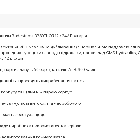
нням Badestnost 3P80EHOR12 / 24V Болгарія
електричний + механічне дублювання) з номінальною поддачею оливи 
провідних турецьких заводів гідравліки, наприклад GMS Hydraulics, Gal
у 12 місяців!
орти зливу Т: 50 барів, каналів А і В: 300 Барів.
днанні та проходять випробування на всіх
 корпусу та щілин між парою корпус
ечує «нульові витоки» під час робочого
оложень золотуха щодо
заводу виробника використовує матеріали
д час виготовлення кожного вузла