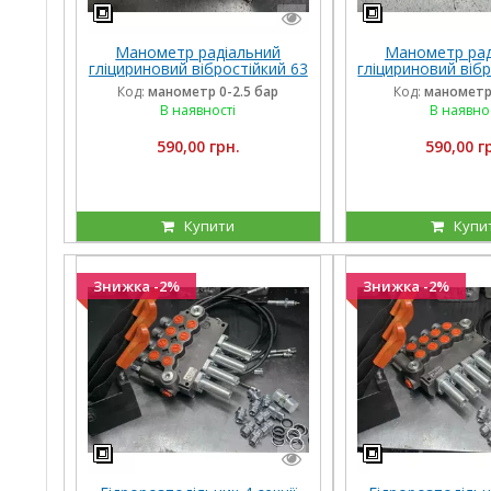
Манометр радіальний
Манометр рад
гліцириновий вібростійкий 63
гліцириновий вібр
мм 0-2,5 Бар Італія
мм 1,6 Бар 
Код:
манометр 0-2.5 бар
Код:
манометр 
В наявності
В наявно
590,00 грн.
590,00 г
Купити
Купи
Знижка -2%
Знижка -2%