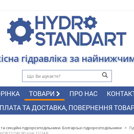
існа гідравліка за найнижчи
РІНКА
ТОВАРИ
ПРО НАС
КОНТАК
ПЛАТА ТА ДОСТАВКА, ПОВЕРНЕННЯ ТОВА
 та секційні гідророзподільники. Болгарські гідророзподільники
>
Гі
HOR12/24V 80 л/хв 12/24 В