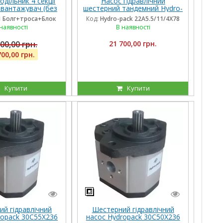
одільник 4 секції
Насос гідравлічний
авантажувач (без
шестерний тандемний Hydro-
секцій), троса та
pack 22A5.5/11/4X780DSS для
1 Болг+троса+Блок
Код:
Hydro-pack 22A5.5/11/4X78
желів, штуцера
CLAAS
наявності
В наявності
00,00 грн.
21 700,00 грн.
700,00 грн.
Купити
Купити
й гідравлічний
Шестерний гідравлічний
ropack 30C55X236
насос Hydropack 30C50X236