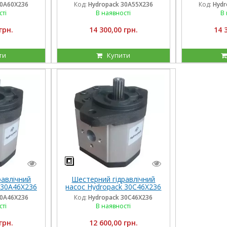
 обертання
(55 см3) лівого обертання
(55 см3) п
30A60X236
Код:
Hydropack 30A55X236
Код:
Hydr
сті
В наявності
В 
грн.
14 300,00 грн.
14 
ти
Купити
равлічний
Шестерний гідравлічний
 30A46X236
насос Hydropack 30C46X236
 обертання
(46 см3) правого обертання
30A46X236
Код:
Hydropack 30C46X236
сті
В наявності
грн.
12 600,00 грн.