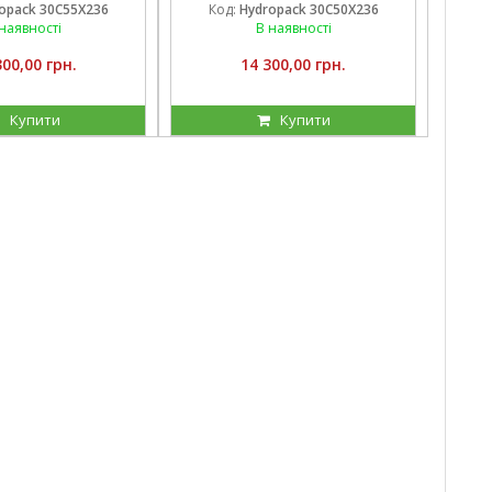
равого обертання
(50 см3) правого обертання
opack 30C55X236
Код:
Hydropack 30C50X236
наявності
В наявності
300,00 грн.
14 300,00 грн.
Купити
Купити