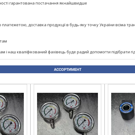
сутності гарантована постачання якнайшвидше
латежетою, доставка продукції в будь-яку точку України всіма тран
ртам
м і наш кваліфікований фахівець буде радий допомогти підібрати гі
АССОРТИМЕНТ