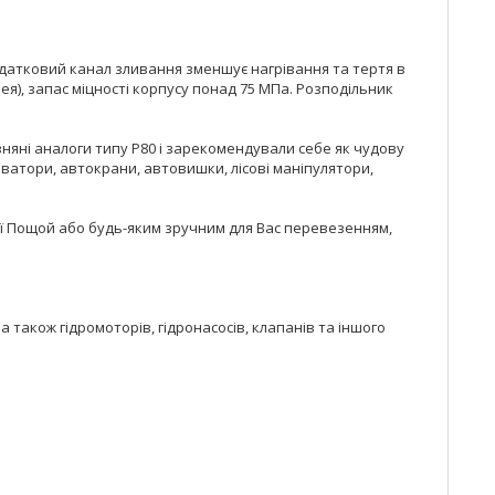
Додатковий канал зливання зменшує нагрівання та тертя в
), запас міцності корпусу понад 75 МПа. Розподільник
няні аналоги типу Р80 і зарекомендували себе як чудову
каватори, автокрани, автовишки, лісові маніпулятори,
ової Пощой або будь-яким зручним для Вас перевезенням,
 також гідромоторів, гідронасосів, клапанів та іншого