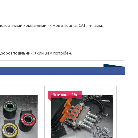
спортними компаніями як Нова пошта, САТ, Ін-Тайм,
дророзподільник, який Вам потрібен.
Знижка -2%