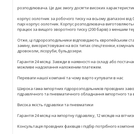
розподілювача. Це дає змогу досягти високих характеристик 
корпус-золотник за робочого тиску на всьому діапазоні від 
парі корпус-золотник. Корпус розподілювача виготовляютьс
працює за вищого зворотного тиску (200 барів) з меншим тер
Отже, ці гідророзподільники відповідають європейським ста
заміну, використовувані на всіх типах спецтехніки, комуналь
дровоколи, лісоруби, бульдозери.
Гарантія 24 місяці. Завжди в наявності на складі або поста
можливе надсилання наложеним платежем.
Переваги нашої компанії та чому варто купувати в нас
Широка гама імпортних гідророзподільників провідних заводі
гідравлічного та пневматичного обладнання імпортного та
Висока якість гідравліки та пневматики
Гарантія 24 місяці на імпортну гідравліку, 12 місяців на вітчи
Консультація провідних фахівців і підбір потрібного компоне