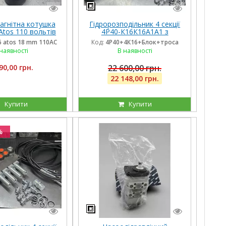
агнітна котушка
Гідророзподільник 4 секції
Atos 110 вольтів
4Р40-К16К16А1А1 з
й діаметр 18 мм
плаваючими на 3 секції,
g6 atos 18 mm 110AC
Код:
4Р40+4К16+Блок+троса
жина 40 мм
троса та блок важелів на 4
наявності
В наявності
ричага
90,00 грн.
22 600,00 грн.
22 148,00 грн.
Купити
Купити
%