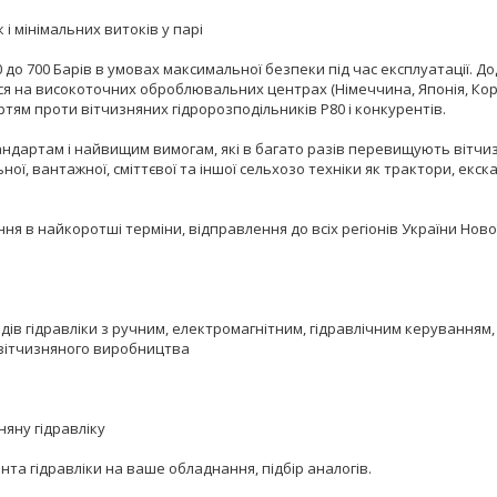
і мінімальних витоків у парі
0 до 700 Барів в умовах максимальної безпеки під час експлуатації. 
я на високоточних оброблювальних центрах (Німеччина, Японія, Корея
тям проти вітчизняних гідророзподільників Р80 і конкурентів.
ндартам і найвищим вимогам, які в багато разів перевищують вітчиз
ної, вантажної, сміттєвої та іншої сельхозо техніки як трактори, екс
чання в найкоротші терміни, відправлення до всіх регіонів України Н
в гідравліки з ручним, електромагнітним, гідравлічним керуванням, а
 вітчизняного виробництва
зняну гідравліку
нта гідравліки на ваше обладнання, підбір аналогів.