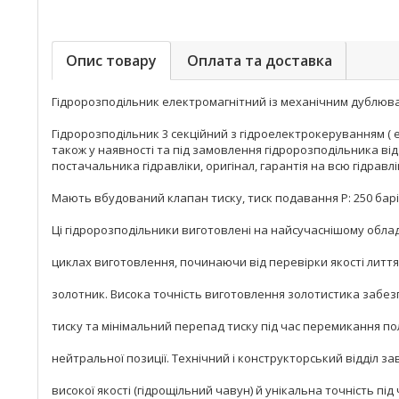
Опис товару
Оплата та доставка
Гідророзподільник електромагнітний із механічним дублюва
Гідророзподільник 3 секційний з гідроелектрокеруванням ( 
також у наявності та під замовлення гідророзподільника від 
постачальника гідравліки, оригінал, гарантія на всю гідравлік
Мають вбудований клапан тиску, тиск подавання Р: 250 барів, п
Ці гідророзподільники виготовлені на найсучаснішому обла
циклах виготовлення, починаючи від перевірки якості лиття
золотник. Висока точність виготовлення золотистика забезп
тиску та мінімальний перепад тиску під час перемикання п
нейтральної позиції. Технічний і конструкторський відділ 
високої якості (гідрощільний чавун) й унікальна точність пі