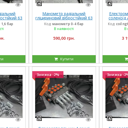
іальний
Манометр радіальний
Електром
остійкий 63
гліцириновий вібростійкий 63
соленоїд 
Італія
мм 0-4 Бар Італія
внутрішні
1,6 бар
Код:
манометр 0-4 бар
Код:
coil n
дов
сті
В наявності
В 
рн.
590,00 грн.
3 1
ти
Купити
Знижка -2%
Знижка -2