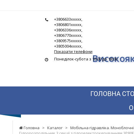
Гідростандарт
+3806633xxxxx,
-
+3806801xxxxx,
+3806336xxxxx,
Високоякісна
+3806770xxxxx,
+3809575xxxxx,
гідравліка
+3805004xxxxx,
Показати телефони
Високояк
за
Понеділок-субота з 10:00 до 18:00
найнижчими
цінами
ГОЛОВНА СТО
О
Головна
>
Каталог
>
Мобільна гідравліка. Моноблочні
Гідророзподільник 3 секції з гідроелектрокеруванням 3P80E