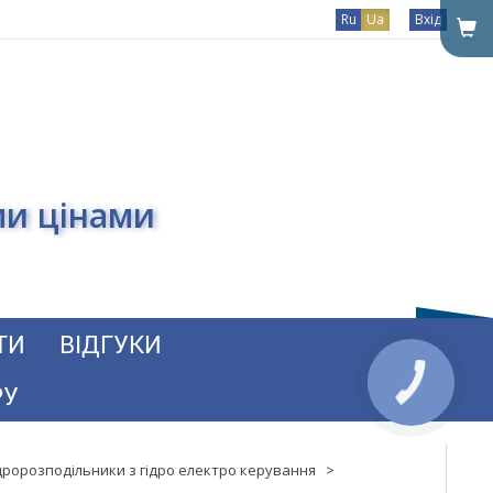
Ru
Ua
Вхід
ми цінами
ТИ
ВІДГУКИ
РУ
дророзподільники з гідро електро керування
>