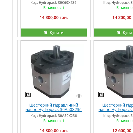
(60 см3) правого обертання
(60 см3) лівого
Код:
Hydropack 30C60X236
Код:
Hydropack 
В наявності
В наявно
14 300,00 грн.
14 300,00 
Купити
Купи
Шестерний гідравлічний
Шестерний гід
насос Hydropack 30A50X236
насос Hydropack
(50 см3) лівого обертання
(46 см3) лівого
Код:
Hydropack 30A50X236
Код:
Hydropack 
В наявності
В наявно
14 300,00 грн.
12 600,00 