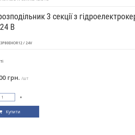
розподільник 3 секції з гідроелектро
/24 В
:
3P80EHOR12 / 24V
:
ті
00 грн.
/шт
+
Купити