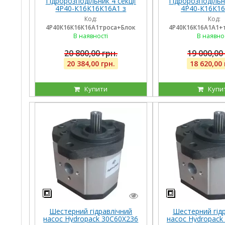
Гідророзподільник 4 секції
Гідророзподільни
4Р40-К16К16К16А1 з
4Р40-К16К16
плаваючими на 3 секції,
плаваючими на 
Код:
Код:
троса та блок важелів на 4
троса та блок ва
4Р40К16К16К16А1троса+Блок
4Р40К16К16А1А1+
ричага
ричаг
В наявності
В наявно
20 800,00 грн.
19 000,00
20 384,00 грн.
18 620,00 
Купити
Купи
Шестерний гідравлічний
Шестерний гід
насос Hydropack 30C60X236
насос Hydropack