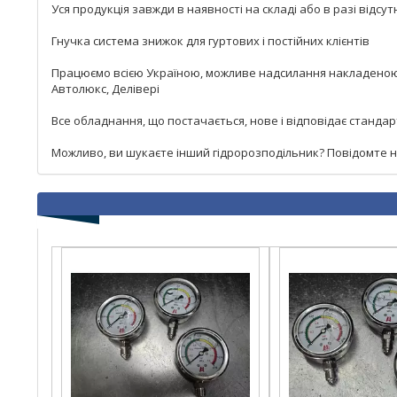
Уся продукція завжди в наявності на складі або в разі від
Гнучка система знижок для гуртових і постійних клієнтів
Працюємо всією Україною, можливе надсилання накладеною п
Автолюкс, Делівері
Все обладнання, що постачається, нове і відповідає станда
Можливо, ви шукаєте інший гідророзподільник? Повідомте на