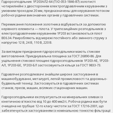
Гідророзподільник 1Р203АЛ2-64 (ТУ2-053-1846-87) золотисті
чотирилінійні з двостороннім електрогідравлічним керуванням з
умовним проходом 20 мм, предназначены для керування потоком
робочої рідини виконавчих органів у гідравлічних системах.
Перемикання положення золотника відбувається за допомогою
керівного елемента — пілота. У трипозиційних розподільників з
електрогідравлічним керуванням 1Р203 встановлюється пілот
ВЕ6.34. Рвиробляють від мережі постійного або змінного струму з
напругою 12 В, 24 В, 110 В, 220 В.
За виглядом приєднання гідророзподільники мають стикове
виготовлення. Приєднувальна площина за ГОСТ 26890-86. Для
ущільнення стикової площині гідророзподільників 1Р203-АЕ, 1Р203-
АЛ, 1Р203-БЕ, 1Р203-БЛ застосовуються кільця за ГОСТ 9833-73.
Гідравлічні розподілювачі знайшли широке застосування в
машинобудуванні, металургії, легкій промисловості та дорожньо-
будівельній техніці. Застосовується в гідравлічних системах
станків, пресів, машин, всіляких стаціонарних машин.
Гідророзподільники експлуатуються на мінеральних оливах із
кінетичною в'язкістю від 10 до 400 мм2/с. Робоча рідина має бути
очищена не грубіше 12-го класу чистоти за ГОСТ 17216-2001, що
забезпечується застосуванням із номінальною тонкістю фільтрації