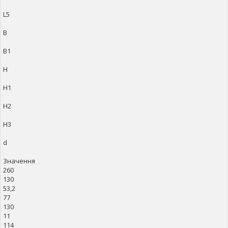
L5
B
B1
H
H1
H2
H3
d
Значення
260
130
53,2
77
130
11
114