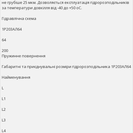
не грубіше 25 мкм. Дозволяється експлуатація гідророзподільників
за температури довкілля від -40 до +50 оС.
Гідравлічна схема
1Р203АЛ64
64
200
Пружинне повернення
Габаритні та приєднувальні розміри гідророзподільника 1Р203АЛ64
Найменування
L
L1
L2
L3
L4