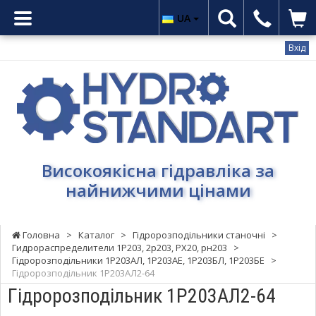
UA
Вхід
Гідростандарт
-
Високоякісна
гідравліка
за
найнижчими
Високоякісна гідравліка за
цінами
найнижчими цінами
Головна
>
Каталог
>
Гідророзподільники станочні
>
Гидрораспределители 1Р203, 2р203, РХ20, рн203
>
Гідророзподільники 1Р203АЛ, 1Р203АЕ, 1Р203БЛ, 1Р203БЕ
>
Гідророзподільник 1Р203АЛ2-64
Гідророзподільник 1Р203АЛ2-64