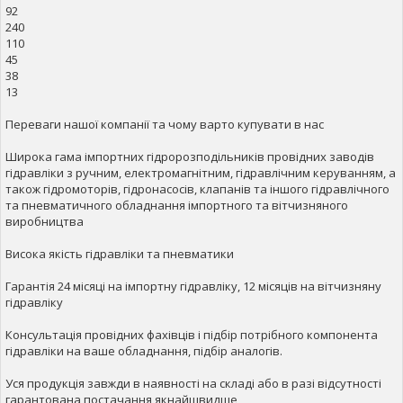
92
240
110
45
38
13
Переваги нашої компанії та чому варто купувати в нас
Широка гама імпортних гідророзподільників провідних заводів
гідравліки з ручним, електромагнітним, гідравлічним керуванням, а
також гідромоторів, гідронасосів, клапанів та іншого гідравлічного
та пневматичного обладнання імпортного та вітчизняного
виробництва
Висока якість гідравліки та пневматики
Гарантія 24 місяці на імпортну гідравліку, 12 місяців на вітчизняну
гідравліку
Консультація провідних фахівців і підбір потрібного компонента
гідравліки на ваше обладнання, підбір аналогів.
Уся продукція завжди в наявності на складі або в разі відсутності
гарантована постачання якнайшвидше