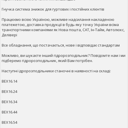
Гнучка система знижок для гуртових і постійних клієнтів
Працюємо всією Україною, можливе надсилання накладеною
платежетою, доставка продукції в будь-яку точку України всіма
транспортними компаніями як Нова пошта, САТ, Ін-Тайм, Автолюкс,
Делівері
Все обладнання, що постачається, нове і відповідає стандартам
Можливо, ви шукаєте інший гідророзподільник? Повідомте нам і ми
підберемо гідророзподільник, який Вам потрібен.
Наступні ідророзподільники станочні в наявності на складі:
ВЕХ16.14
ВЕХ16.24
ВЕХ16.34
ВЕХ16.44
ВЕХ16.54