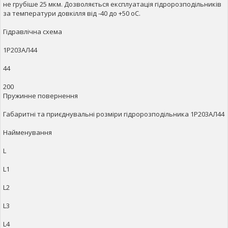
не грубіше 25 мкм. Дозволяється експлуатація гідророзподільників
за температури довкілля від -40 до +50 оС.
Гідравлічна схема
1Р203АЛ44
44
200
Пружинне повернення
Габаритні та приєднувальні розміри гідророзподільника 1Р203АЛ44
Найменування
L
L1
L2
L3
L4