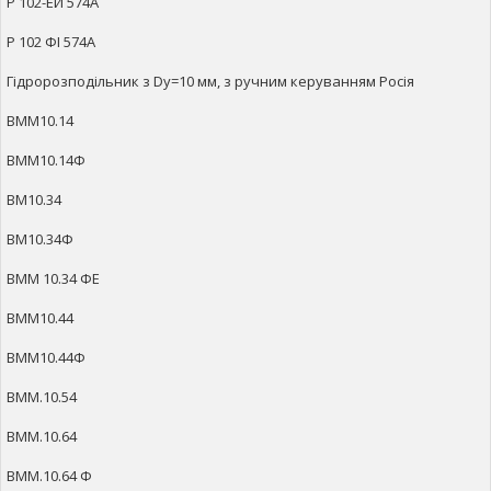
Р 102-ЕИ 574А
Р 102 ФІ 574А
Гідророзподільник з Dy=10 мм, з ручним керуванням Росія
ВММ10.14
ВММ10.14Ф
ВМ10.34
ВМ10.34Ф
ВММ 10.34 ФЕ
ВММ10.44
ВММ10.44Ф
ВММ.10.54
ВММ.10.64
ВММ.10.64 Ф