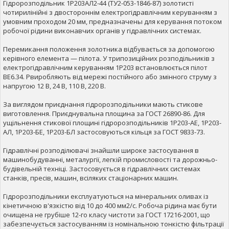
Гідророзподільник 1Р203АЛ2-44 (ТУ2-053-1846-87) золотисті
чотирилінійні з двостороннім електрогідравлічним керуванням з
умовним проходом 20 мм, предназначены для керування потоком
робочої рідини виконавчих органів у гідравлічних системах.
Перемикання положення золотника відбувається за допомогою
керівного елемента — пілота. У трипозиційних розподільників з
електрогідравлічним керуванням 1Р203 встановлюється пілот
ВЕ6.34. Рвиробляють від мережі постійного або змінного струму з
напругою 12 В, 24 В, 110 В, 220 В.
За виглядом приєднання гідророзподільники мають стикове
виготовлення. Приєднувальна площина за ГОСТ 26890-86. Для
ущільнення стикової площині гідророзподільників 1Р203-АЕ, 1Р203-
АЛ, 1Р203-БЕ, 1Р203-БЛ застосовуються кільця за ГОСТ 9833-73.
Гідравлічні розподілювачі знайшли широке застосування в
машинобудуванні, металургії, легкій промисловості та дорожньо-
будівельній техніці. Застосовується в гідравлічних системах
станків, пресів, машин, всіляких стаціонарних машин.
Гідророзподільники експлуатуються на мінеральних оливах із
кінетичною в'язкістю від 10 до 400 мм2/с. Робоча рідина має бути
очищена не грубіше 12-го класу чистоти за ГОСТ 17216-2001, що
забезпечується застосуванням із номінальною тонкістю фільтрації