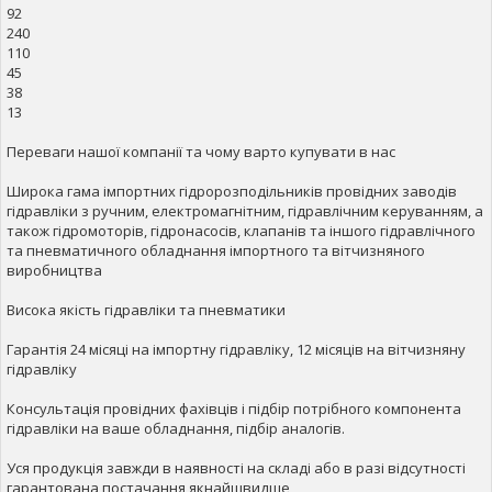
92
240
110
45
38
13
Переваги нашої компанії та чому варто купувати в нас
Широка гама імпортних гідророзподільників провідних заводів
гідравліки з ручним, електромагнітним, гідравлічним керуванням, а
також гідромоторів, гідронасосів, клапанів та іншого гідравлічного
та пневматичного обладнання імпортного та вітчизняного
виробництва
Висока якість гідравліки та пневматики
Гарантія 24 місяці на імпортну гідравліку, 12 місяців на вітчизняну
гідравліку
Консультація провідних фахівців і підбір потрібного компонента
гідравліки на ваше обладнання, підбір аналогів.
Уся продукція завжди в наявності на складі або в разі відсутності
гарантована постачання якнайшвидше