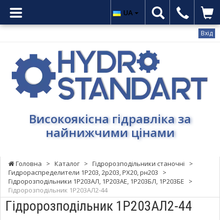
UA
Вхід
Гідростандарт
-
Високоякісна
гідравліка
за
найнижчими
Високоякісна гідравліка за
цінами
найнижчими цінами
Головна
>
Каталог
>
Гідророзподільники станочні
>
Гидрораспределители 1Р203, 2р203, РХ20, рн203
>
Гідророзподільники 1Р203АЛ, 1Р203АЕ, 1Р203БЛ, 1Р203БЕ
>
Гідророзподільник 1Р203АЛ2-44
Гідророзподільник 1Р203АЛ2-44