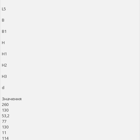
L5
B
B1
H
H1
H2
H3
d
Значення
260
130
53,2
77
130
11
114