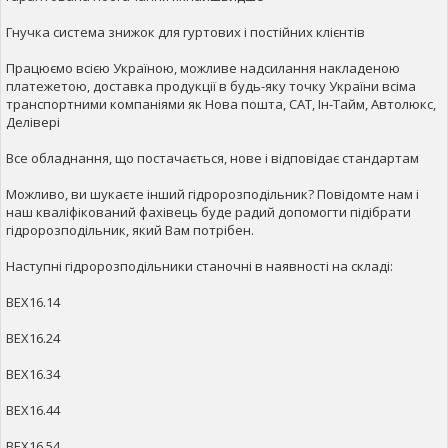
Гнучка система знижок для гуртових і постійних клієнтів
Працюємо всією Україною, можливе надсилання накладеною
платежетою, доставка продукції в будь-яку точку України всіма
транспортними компаніями як Нова пошта, САТ, Ін-Тайм, Автолюкс,
Делівері
Все обладнання, що постачається, нове і відповідає стандартам
Можливо, ви шукаєте інший гідророзподільник? Повідомте нам і
наш кваліфікований фахівець буде радий допомогти підібрати
гідророзподільник, який Вам потрібен.
Наступні гідророзподільники станочні в наявності на складі:
ВЕХ16.14
ВЕХ16.24
ВЕХ16.34
ВЕХ16.44
ВЕХ16.54