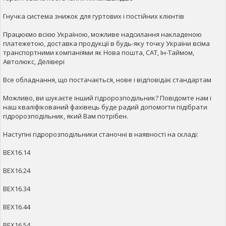
Гнучка система знижок для гуртових і постійних клієнтів
Працюємо всією Україною, можливе надсилання накладеною
платежетою, доставка продукції в будь-яку точку України всіма
транспортними компаніями як Нова пошта, САТ, Ін-Таймом,
Автолюкс, Делівері
Все обладнання, що постачається, нове і відповідає стандартам
Можливо, ви шукаєте інший гідророзподільник? Повідомте нам і
наш кваліфікований фахівець буде радий допомогти підібрати
гідророзподільник, який Вам потрібен.
Наступні гідророзподільники станочні в наявності на складі:
ВЕХ16.14
ВЕХ16.24
ВЕХ16.34
ВЕХ16.44
ВЕХ16.54