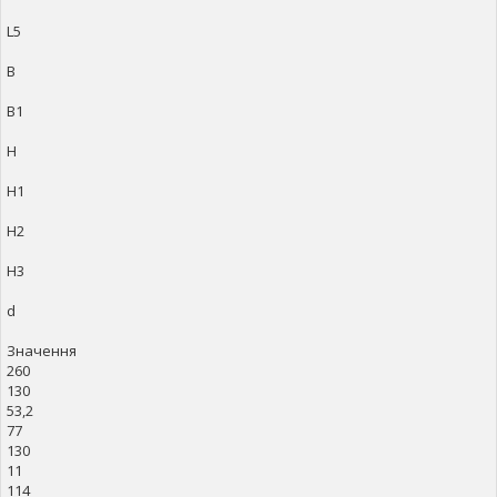
L5
B
B1
H
H1
H2
H3
d
Значення
260
130
53,2
77
130
11
114