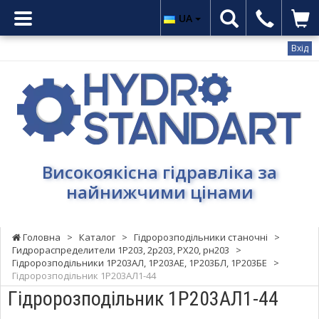
UA
Вхід
Гідростандарт
-
Високоякісна
гідравліка
за
найнижчими
Високоякісна гідравліка за
цінами
найнижчими цінами
Головна
>
Каталог
>
Гідророзподільники станочні
>
Гидрораспределители 1Р203, 2р203, РХ20, рн203
>
Гідророзподільники 1Р203АЛ, 1Р203АЕ, 1Р203БЛ, 1Р203БЕ
>
Гідророзподільник 1Р203АЛ1-44
Гідророзподільник 1Р203АЛ1-44