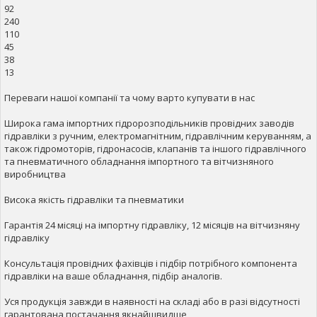
92
240
110
45
38
13
Переваги нашої компанії та чому варто купувати в нас
Широка гама імпортних гідророзподільників провідних заводів
гідравліки з ручним, електромагнітним, гідравлічним керуванням, а
також гідромоторів, гідронасосів, клапанів та іншого гідравлічного
та пневматичного обладнання імпортного та вітчизняного
виробництва
Висока якість гідравліки та пневматики
Гарантія 24 місяці на імпортну гідравліку, 12 місяців на вітчизняну
гідравліку
Консультація провідних фахівців і підбір потрібного компонента
гідравліки на ваше обладнання, підбір аналогів.
Уся продукція завжди в наявності на складі або в разі відсутності
гарантована постачання якнайшвидше