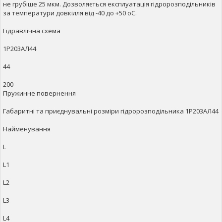
не грубіше 25 мкм. Дозволяється експлуатація гідророзподільників
за температури довкілля від -40 до +50 оС.
Гідравлічна схема
1Р203АЛ44
44
200
Пружинне повернення
Габаритні та приєднувальні розміри гідророзподільника 1Р203АЛ44
Найменування
L
L1
L2
L3
L4