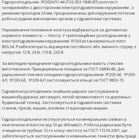
Гідророзподільник 1Р203АЛ1-44 (ТУ2-053-1846-87) золотисті
чотирилінійні з двостороннім електрогідравлічним керуванням , з
умовним проходом 20 мм, предназначены для керування потоком
робочої рідини виконавчих органів у гідравлічних системах.
Перемикання положення золотуха відбувається за допомогою
керівного елемента — пілота. У трипозиційних розподільників з
електрогідравлічним керуванням 1Р203 встановлюється пілот
ВЕ6.34. Рзабезпечують від мережі постійного або змінного струму з
напругою 12 В, 24 В, 110 В, 220 В.
За виглядом приєднання гідророзподільники мають стикове
виготовлення. Приєднувальна площина за ГОСТ 26890-86. Для
ущільнення стикової площини гідророзподільників 1Р203-АЕ, 1Р203-
АЛ, 1Р203-БЕ, 1Р203-БЛ застосовуються кільця за ГОСТ 9833-73.
Гідравлічні розподілники знайшли широке застосування в
машинобудуванні, металургії, легкій промисловості та дорожньо-
будівельній техніці. Застосовується в гідравлічних системах
станків, пресів, машин, всіляких стаціонарних машин.
Гідророзподільники експлуатуються на мінеральних оливах із
кінетичною в'язкістю від 10 до 400 мм2/с. Робоча рідина має бути
очищена не грубіше 12-го класу чистоти за ГОСТ 17216-2001, що
забезпечується застосуванням із номінальною тонкістю фільтрації