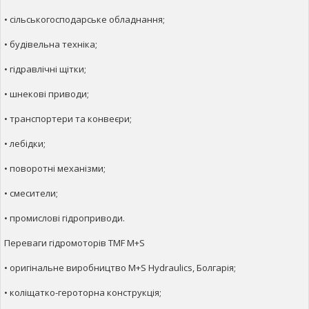
• сільськогосподарське обладнання;
• будівельна техніка;
• гідравлічні щітки;
• шнекові приводи;
• транспортери та конвеєри;
• лебідки;
• поворотні механізми;
• смесители;
• промислові гідроприводи.
Переваги гідромоторів TMF M+S
• оригінальне виробництво M+S Hydraulics, Болгарія;
• коліщатко-героторна конструкція;