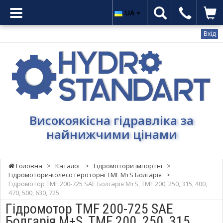
UA
Вхід
Гідростандарт
-
Високоякісна
гідравліка
за
найнижчими
Високоякісна гідравліка за
цінами
найнижчими цінами
Головна
>
Каталог
>
Гідромотори імпортні
>
Гідромотори-колесо героторні TMF M+S Болгарія
>
Гідромотор TMF 200-725 SAE Болгарія M+S, TMF 200, 250, 315, 400,
470, 500, 630, 725
Гідромотор TMF 200-725 SAE
Болгарія M+S, TMF 200, 250, 315,