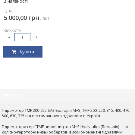
В наявності
Ціна :
5 000,00 грн.
/шт
Кількість:
-
+
Купити
Опис товару
Гідромотор TMF 200-725 SAE Болгарія M+S, TMF 200, 250, 315, 400, 470,
500, 630, 725 від постачальника гідравліки в Україні
Гідромотори серії TMF виробництва M+S Hydraulics (Болгарія) — це
колісно-героторні низькообертові високомоментні гідравлічні