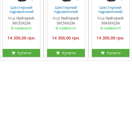
Шестерний
Шестерний
Шестерний
гідравлічний
гідравлічний
гідравлічний
насос Hydropack
насос Hydropack
насос Hydropack
Код:
Hydropack
Код:
Hydropack
Код:
Hydropack
30C55X236 (55
30C50X236 (50
30A50X236 (50
30C55X236
30C50X236
30A50X236
см3) правого
см3) правого
см3) лівого
обертання
обертання
обертання
В наявності
В наявності
В наявності
14 300,00 грн.
14 300,00 грн.
14 300,00 грн.
Купити
Купити
Купити