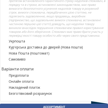
протягом встановленого гарантійного строку недоліків споживач, в
порядку та в строки, встановлені законодавством, має право
вимагати безоплатного усунення недоліків товару в розумний
строк. вимоги споживача, передбачених цією статтею, не
підлягають задоволенню, якщо продавець, виробник
(підприємство, що задовольняє вимоги споживача, встановлені
частиною першою цієї статті) доведуть, що недоліки товару
виникли внаслідок порушення споживачем правил користування
товаром або його зберігання. Споживач має право брати участь у
перевірці якості товару особисто або через свого представника.
Укрпошта
Кур'єрська доставка до дверей (Нова пошта)
Нова Пошта (поштомат)
Самовивіз
Варіанти оплати
Предоплата
Онлайн оплата
Накладений платіж
Безготівковий розрахунок
АССОРТИМЕНТ