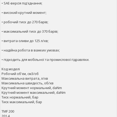
• SAE-версія під'єднання;
• високий крутний момент;
• робочий тиск до 270 барів;
• максимальний тиск до 370 барів;
• витрата оливи до 125 л/хв;
• надійна робота в важких умовах;
• підходить для мобільної та промислової гідравліки.
Код моделі
Робочий об'єм, см3/об
Максимальна витрата, л/хв
Максимальна швидкість, об/хв
Крутний момент нормальний, daNm
Крутний момент максимальний, daNm
Тиск нормальний, бар
Тиск максимальний, бар
TMF 200
201.4