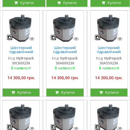
Купити
Купити
Купити
Шестерний
Шестерний
Шестерний
гідравлічний
гідравлічний
гідравлічний
насос Hydropack
насос Hydropack
насос Hydropack
Код:
Hydropack
Код:
Hydropack
Код:
Hydropack
30C60X236 (60
30A60X236 (60
30A55X236 (55
30C60X236
30A60X236
30A55X236
см3) правого
см3) лівого
см3) лівого
обертання
обертання
обертання
В наявності
В наявності
В наявності
14 300,00 грн.
14 300,00 грн.
14 300,00 грн.
Купити
Купити
Купити