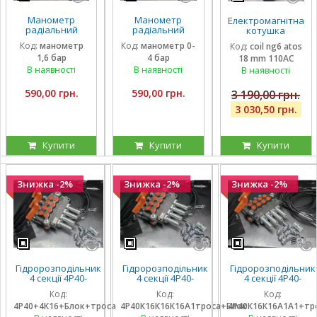
Манометр
Манометр
Електромагнітна
радіальний
радіальний
котушка
гліцириновий
гліцириновий
соленоїд Atos
Код:
манометр
Код:
манометр 0-
Код:
coil ng6 atos
вібростійкий 63
вібростійкий 63
110 вольтів
1,6 бар
4 бар
18 mm 110AC
мм 1,6 Бар Італія
мм 0-4 Бар Італія
внутрішній
діаметр 18 мм
В наявності
В наявності
В наявності
довжина 40 мм
590,00 грн.
590,00 грн.
3 190,00 грн.
3 030,50 грн.
Купити
Купити
Купити
Знижка -2%
Знижка -2%
Знижка -2%
Гідророзподільник
Гідророзподільник
Гідророзподільник
4 секції 4Р40-
4 секції 4Р40-
4 секції 4Р40-
К16К16А1А1 з
К16К16К16А1 з
К16К16А1А1 з
Код:
Код:
Код:
плаваючими на 3
плаваючими на 3
плаваючими на 2
4Р40+4К16+Блок+троса
4Р40К16К16К16А1троса+Блок
4Р40К16К16А1А1+тр
секції, троса та
секції, троса та
секції, троса та