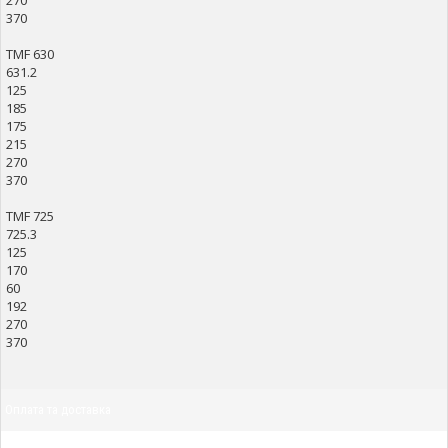
270
370
TMF 630
631.2
125
185
175
215
270
370
TMF 725
725.3
125
170
60
192
270
370
Оплата та доставка