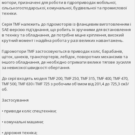
мотори, призначені для роботи в гідроприводах мобільної,
сільськогосподарської, комунальної, будівельної та промислової
техніки.
Серія TMF належить до гідромоторів із фланцевим виготовленням і
SAE-версією під'єднання, що робить їх зручними для встановлення
в техніку та обладнання, де потрібне міцне кріплення, високий
крутний момент і надійна робота у разі великих навантажень.
Гідромотори TMF застосовуються в приводах коліс, барабанів,
щіток, шнеків, транспортерів, лебідок, поворотних механізмів та
іншого обладнання, де необхідно отримати велике тягове зусилля
за невисокої швидкості обертання.
До серії входять моделі TMF 200, TMF 250, TMF 315, TMF 400, TMF 470,
TMF 500, TMF 630 і TMF 725 з робочим об'ємом від 201,4 до 725,3 см3/
об.
Застосування
• приводи коліс спецтехніки;
• комунальні машини;
• дорожня техніка;