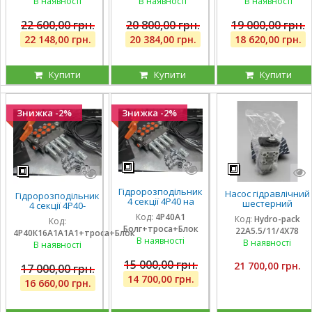
блок важелів на 4
блок важелів на 4
блок важелів на 4
В наявності
В наявності
В наявності
ричага
ричага
ричага
22 600,00 грн.
20 800,00 грн.
19 000,00 грн.
22 148,00 грн.
20 384,00 грн.
18 620,00 грн.
Купити
Купити
Купити
Знижка -2%
Знижка -2%
Гідророзподільник
Насос гідравлічний
Гідророзподільник
4 секції 4Р40 на
шестерний
4 секції 4Р40-
навантажувач
тандемний Hydro-
К16А1А1А1 з однією
Код:
4Р40А1
Код:
Hydro-pack
(без плаваючих
Код:
pack
плаваючою
Болг+троса+Блок
секцій), троса та
22A5.5/11/4X78
22A5.5/11/4X780DSS
4Р40К16А1А1А1+троса+Блок
секцією, троса та
блок важелів,
В наявності
для CLAAS
В наявності
блок важелів
В наявності
штуцера
15 000,00 грн.
21 700,00 грн.
17 000,00 грн.
14 700,00 грн.
16 660,00 грн.