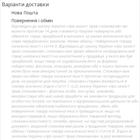
Варіанти доставки
Нова Пошта
Повернення і обмін
Відповідно до закону України «про захист прав споживачів» ви
можете протягом 14 днів з моменту покупки повернути або
обміняти товар, придбаний в магазині, за умови виконання всіх
норм передбачених законом. Умови обміну / повернення товару
належної якості стаття 9. Відповідно до закону України «про захист
прав споживачів»: споживач має право обміняти непродовольчий
товар належної якості на аналогічний у продавця, у якого він був
придбаний, якщо товар не задовольнив його за формою,
габаритами, фасоном, кольором, розміром або з інших причин не
може бути ним використаний за призначенням. Споживач має
право на обмін товару належної якості протягом чотирнадцяти
днів, не рахуючи дня покупки. споживач (термін вживається в
такому значенні згідно статті 1. п.22 закону України «про захист
прав споживачів») – фізична особа, яка купує, замовляє,
використовує або має намір придбати чи замовити продукцію для
особистих потреб, не пов’язаних з підприємницькою діяльністю або
виконанням обов’язків найманого працівника. обмін або
повернення товару належної якості провадиться: якщо не
використовувався; якщо збережено його товарний вигляд,
споживчі властивості, пломби, ярлики; на підставі розрахунковий
документ, виданий споживачеві разом з проданим товаром. умови
обміну / повернення товару неналежної якості стаття 8. Згідно із
законом України «про захист прав споживачів»: в разі виявлення