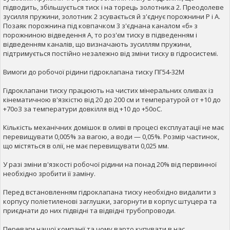
підводить, збільшується тиск і на торець золотника 2. Преодолеве
зусилля пружини, золотник 2 зсувається й з'єднує порожнини Р і А.
Позаяк порожнина під ковпачком 3 з'єднана каналом «б» з
порожниною відведення А, то роз'єм тиску в підведенням і
відведенням каналів, що визначають зусиллям пружини,
підтримується постійно незалежно від зміни тиску в гідросистемі.
Вимоги до робочої рідини гідроклапана тиску ПГ54-32М
Гідроклапани тиску працюють на чистих мінеральних оливах із
кінематичною в'язкістю від 20 до 200 см и температурой от +10 до
+70oЗ за температури довкілля від +10 до +50oС.
Кількість механічних домішок в оливі в процесі експлуатації не має
перевищувати 0,005% за вагою, а води — 0,05%. Розмір частинок,
що містяться в олії, не має перевищувати 0,025 мм.
У разі зміни в'язкості робочої рідини на понад 20% від первинної
необхідно зробити її заміну.
Перед встановленням гідроклапана тиску необхідно видалити з
корпусу поліетиленові заглушки, загорнути в корпус штуцера та
приєднати до них підвідні та відвідні трубопроводи.
Переваги нашої компанії та чому варто купувати в нас