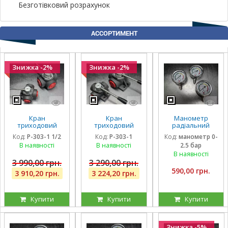
Безготівковий розрахунок
АССОРТИМЕНТ
Знижка -2%
Знижка -2%
Кран
Кран
Манометр
триходовий
триходовий
радіальний
гідравлічний
гідравлічний
гліцириновий
Код:
P-303-1 1/2
Код:
P-303-1
Код:
манометр 0-
Badestnost G1
Badestnost G1 1|
вібростійкий 63
В наявності
В наявності
2.5 бар
1/2, 1 1/2 дюйма,
, 350 барів, 180 л/
мм 0-2,5 Бар
350 барів, 180 л/
хв, кран-
Італія
В наявності
хв
дивертор
3 990,00 грн.
3 290,00 грн.
590,00 грн.
3 910,20 грн.
3 224,20 грн.
Купити
Купити
Купити
Знижка -5%