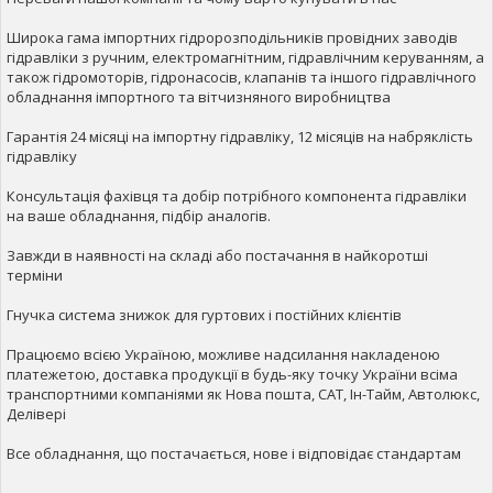
Широка гама імпортних гідророзподільників провідних заводів
гідравліки з ручним, електромагнітним, гідравлічним керуванням, а
також гідромоторів, гідронасосів, клапанів та іншого гідравлічного
обладнання імпортного та вітчизняного виробництва
Гарантія 24 місяці на імпортну гідравліку, 12 місяців на набряклість
гідравліку
Консультація фахівця та добір потрібного компонента гідравліки
на ваше обладнання, підбір аналогів.
Завжди в наявності на складі або постачання в найкоротші
терміни
Гнучка система знижок для гуртових і постійних клієнтів
Працюємо всією Україною, можливе надсилання накладеною
платежетою, доставка продукції в будь-яку точку України всіма
транспортними компаніями як Нова пошта, САТ, Ін-Тайм, Автолюкс,
Делівері
Все обладнання, що постачається, нове і відповідає стандартам