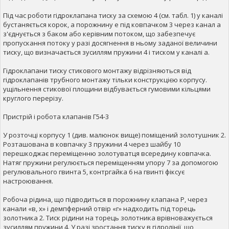
Під час роботи гідроклапана тиску за схемою 4 (см. табл. 1) у каналі
бустаняється корок, а порожнину е під ковпачком 3 через канал а
з'єднується з баком або керівним потоком, що забезпечує
пропускання потоку у разі досягнення в ньому заданої величини
тиску, що визначається зусиллям пружини 4 і тиском у каналі а.
Гідроклапани тиску стикового монтажу відрізняються від
гідроклапанів трубного монтажу тільки конструкцією корпусу.
ущільнення стикової площини відбувається гумовими кільцями
круглого перерізу.
Пристрій і робота клапанів Г54-3
У розточці корпусу 1 (див. малюнок вище) поміщений золотушник 2.
Розташована в ковпачку 3 пружини 4 через шайбу 10
перешкоджає переміщенню золотуватця всередину ковпачка.
Натяг пружини регулюється переміщенням упору 7 за допомогою
регулювального гвинта 5, контргайка 6 на гвинті фіксує
настроювання.
Робоча рідина, що підводиться в порожнину клапана Р, через
канали «в, х» і демпферний отвір «г» надходить під торець
золотника 2. Тиск рідини на торець золотника врівноважується
зусиллям пружини 4. У разі зростання тиску в гідролінії, що