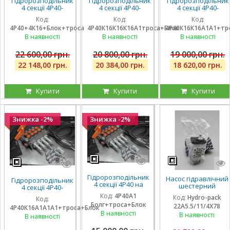
Гідророзподільник
Гідророзподільник
Гідророзподільник
4 секції 4Р40-
4 секції 4Р40-
4 секції 4Р40-
К16К16А1А1 з
К16К16К16А1 з
К16К16А1А1 з
Код:
Код:
Код:
плаваючими на 3
плаваючими на 3
плаваючими на 2
4Р40+4К16+Блок+троса
4Р40К16К16К16А1троса+Блок
4Р40К16К16А1А1+тр
секції, троса та
секції, троса та
секції, троса та
блок важелів на 4
блок важелів на 4
блок важелів на 4
В наявності
В наявності
В наявності
ричага
ричага
ричага
22 600,00 грн.
20 800,00 грн.
19 000,00 грн.
22 148,00 грн.
20 384,00 грн.
18 620,00 грн.
Купити
Купити
Купити
Знижка -2%
Знижка -2%
Гідророзподільник
Насос гідравлічний
Гідророзподільник
4 секції 4Р40 на
шестерний
4 секції 4Р40-
навантажувач
тандемний Hydro-
К16А1А1А1 з однією
Код:
4Р40А1
Код:
Hydro-pack
(без плаваючих
Код:
pack
плаваючою
Болг+троса+Блок
секцій), троса та
22A5.5/11/4X78
22A5.5/11/4X780DSS
4Р40К16А1А1А1+троса+Блок
секцією, троса та
блок важелів,
В наявності
для CLAAS
В наявності
блок важелів
В наявності
штуцера