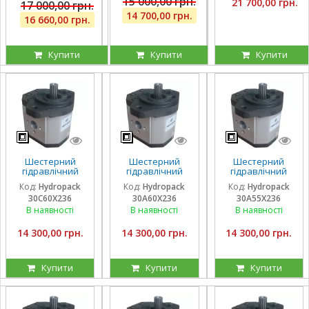
15 000,00 грн.
21 700,00 грн.
17 000,00 грн.
14 700,00 грн.
16 660,00 грн.
Купити
Купити
Купити
Шестерний
Шестерний
Шестерний
гідравлічний
гідравлічний
гідравлічний
насос Hydropack
насос Hydropack
насос Hydropack
Код:
Hydropack
Код:
Hydropack
Код:
Hydropack
30C60X236 (60
30A60X236 (60
30A55X236 (55
30C60X236
30A60X236
30A55X236
см3) правого
см3) лівого
см3) лівого
обертання
обертання
обертання
В наявності
В наявності
В наявності
14 300,00 грн.
14 300,00 грн.
14 300,00 грн.
Купити
Купити
Купити