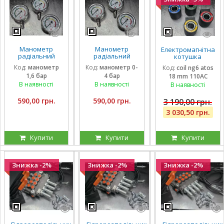
Манометр
Манометр
Електромагнітна
радіальний
радіальний
котушка
гліцириновий
гліцириновий
соленоїд Atos
Код:
манометр
Код:
манометр 0-
Код:
coil ng6 atos
вібростійкий 63
вібростійкий 63
110 вольтів
1,6 бар
4 бар
18 mm 110AC
мм 1,6 Бар Італія
мм 0-4 Бар Італія
внутрішній
діаметр 18 мм
В наявності
В наявності
В наявності
довжина 40 мм
590,00 грн.
590,00 грн.
3 190,00 грн.
3 030,50 грн.
Купити
Купити
Купити
Знижка -2%
Знижка -2%
Знижка -2%