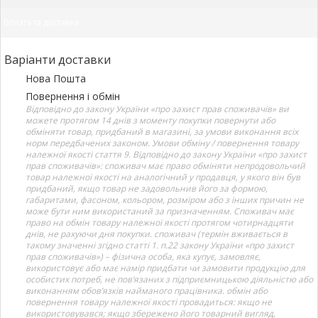
Оплата та доставка
Варіанти доставки
Нова Пошта
Повернення і обмін
Відповідно до закону України «про захист прав споживачів» ви
можете протягом 14 днів з моменту покупки повернути або
обміняти товар, придбаний в магазині, за умови виконання всіх
норм передбачених законом. Умови обміну / повернення товару
належної якості стаття 9. Відповідно до закону України «про захист
прав споживачів»: споживач має право обміняти непродовольчий
товар належної якості на аналогічний у продавця, у якого він був
придбаний, якщо товар не задовольнив його за формою,
габаритами, фасоном, кольором, розміром або з інших причин не
може бути ним використаний за призначенням. Споживач має
право на обмін товару належної якості протягом чотирнадцяти
днів, не рахуючи дня покупки. споживач (термін вживається в
такому значенні згідно статті 1. п.22 закону України «про захист
прав споживачів») – фізична особа, яка купує, замовляє,
використовує або має намір придбати чи замовити продукцію для
особистих потреб, не пов’язаних з підприємницькою діяльністю або
виконанням обов’язків найманого працівника. обмін або
повернення товару належної якості провадиться: якщо не
використовувався; якщо збережено його товарний вигляд,