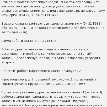
Стиковий монтаж (особливо виводяться на стикову площину та
закінчуються цековками під кільця для ущільнення стику між
апаратом і спеціальними панелями з нарізаною різзю для монтажу
штуцерів): ПГ54-25, ПБГ54-25, ПВГ54-25
Зараз ці клапани замінюються гідроклапанами типу Г54-32, Г54-34
або Г54-35 — А,Б, В, Д (виконання за тиском) з П або без (виконання
за приєднанням).
Схема роботи клапанів тиску Г54-32
Робота гідроклапана за необхідною схемою досягається
встановленням пробок із конічною різзю, зазначені в табл. 1
канали, що забезпечує необхідне з'єднання гідроліній усередині
апарата.
Пристрій і робота гідравлічного клапана тиску Г54-2
У розточці корпусу 1 поміщений золотушник 2, підтиснений із
торцем зусиллям пружини4, яке регулюється гвинтом 5.
Під час використання гідроклапана тиску за схемою 1 (см. табл. 1)
робоча рідина, що підводиться в порожнину та корпусу 1, через
канали в и ж, демпферний отвір до надходить під торець
золотистика 2. Тиск рідини на торець золотника врівноважується