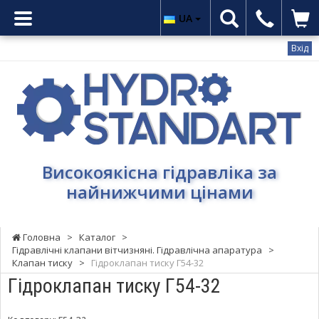
UA
Вхід
Гідростандарт
-
Високоякісна
гідравліка
за
найнижчими
Високоякісна гідравліка за
цінами
найнижчими цінами
Головна
>
Каталог
>
Гідравлічні клапани вітчизняні. Гідравлічна апаратура
>
Клапан тиску
>
Гідроклапан тиску Г54-32
Гідроклапан тиску Г54-32