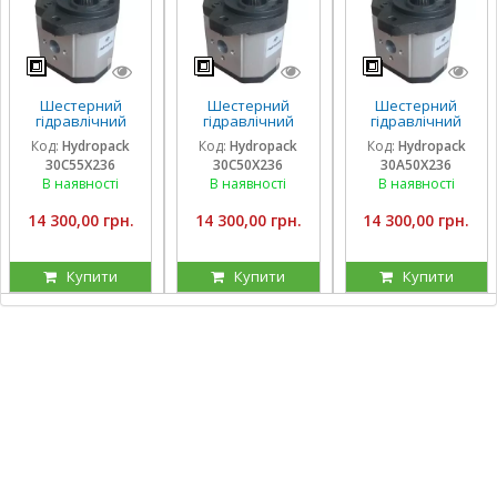
Шестерний
Шестерний
Шестерний
гідравлічний
гідравлічний
гідравлічний
насос Hydropack
насос Hydropack
насос Hydropack
Код:
Hydropack
Код:
Hydropack
Код:
Hydropack
30C55X236 (55
30C50X236 (50
30A50X236 (50
30C55X236
30C50X236
30A50X236
см3) правого
см3) правого
см3) лівого
обертання
обертання
обертання
В наявності
В наявності
В наявності
14 300,00 грн.
14 300,00 грн.
14 300,00 грн.
Купити
Купити
Купити