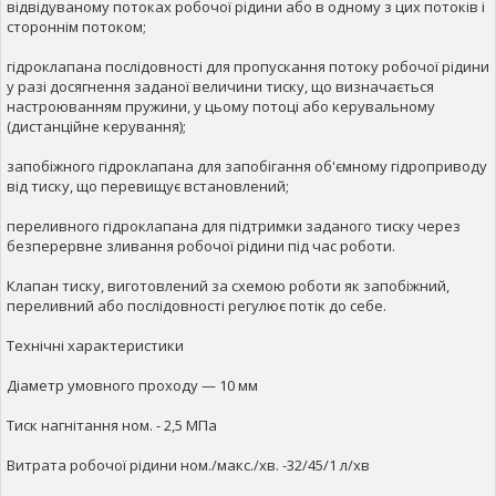
відвідуваному потоках робочої рідини або в одному з цих потоків і
стороннім потоком;
гідроклапана послідовності для пропускання потоку робочої рідини
у разі досягнення заданої величини тиску, що визначається
настроюванням пружини, у цьому потоці або керувальному
(дистанційне керування);
запобіжного гідроклапана для запобігання об'ємному гідроприводу
від тиску, що перевищує встановлений;
переливного гідроклапана для підтримки заданого тиску через
безперервне зливання робочої рідини під час роботи.
Клапан тиску, виготовлений за схемою роботи як запобіжний,
переливний або послідовності регулює потік до себе.
Технічні характеристики
Діаметр умовного проходу — 10 мм
Тиск нагнітання ном. - 2,5 МПа
Витрата робочої рідини ном./макс./хв. -32/45/1 л/хв