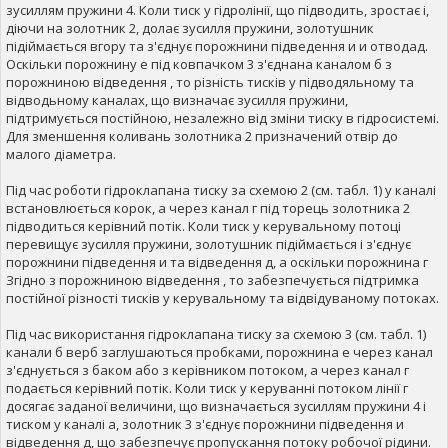
зусиллям пружини 4. Коли тиск у гідролінії, що підводить, зростає і,
діючи на золотник 2, долає зусилля пружини, золотушник
підіймається вгору та з'єднує порожнини підведення и и отводад.
Оскільки порожнину е під ковпачком 3 з'єднана каналом б з
порожниною відведення , то різність тисків у підводяльному та
відводьному каналах, що визначає зусилля пружини,
підтримується постійною, незалежно від зміни тиску в гідросистемі.
Для зменшення коливань золотника 2 призначений отвір до
малого діаметра.
Під час роботи гідроклапана тиску за схемою 2 (см. табл. 1) у каналі
встановлюється корок, а через канал г під торець золотника 2
підводиться керівний потік. Коли тиск у керувальному потоці
перевищує зусилля пружини, золотушник підіймається і з'єднує
порожнини підведення и та відведення д, а оскільки порожнина г
Згідно з порожниною відведення , то забезпечується підтримка
постійної різності тисків у керувальному та відвідуваному потоках.
Під час використання гідроклапана тиску за схемою 3 (см. табл. 1)
канали б верб заглушаються пробками, порожнина е через канал
з'єднується з баком або з керівником потоком, а через канал г
подається керівний потік. Коли тиск у керуванні потоком лінії г
досягає заданої величини, що визначається зусиллям пружини 4 і
тиском у каналі а, золотник 3 з'єднує порожнини підведення и
відведення д, що забезпечує пропускання потоку робочої рідини.