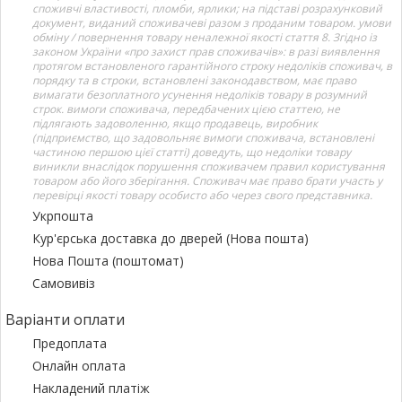
споживчі властивості, пломби, ярлики; на підставі розрахунковий
документ, виданий споживачеві разом з проданим товаром. умови
обміну / повернення товару неналежної якості стаття 8. Згідно із
законом України «про захист прав споживачів»: в разі виявлення
протягом встановленого гарантійного строку недоліків споживач, в
порядку та в строки, встановлені законодавством, має право
вимагати безоплатного усунення недоліків товару в розумний
строк. вимоги споживача, передбачених цією статтею, не
підлягають задоволенню, якщо продавець, виробник
(підприємство, що задовольняє вимоги споживача, встановлені
частиною першою цієї статті) доведуть, що недоліки товару
виникли внаслідок порушення споживачем правил користування
товаром або його зберігання. Споживач має право брати участь у
перевірці якості товару особисто або через свого представника.
Укрпошта
Кур'єрська доставка до дверей (Нова пошта)
Нова Пошта (поштомат)
Самовивіз
Варіанти оплати
Предоплата
Онлайн оплата
Накладений платіж