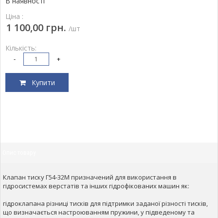
В наявності
Ціна :
1 100,00 грн.
/шт
Кількість:
-
+
Купити
Опис товару
Клапан тиску Г54-32М призначений для використання в
гідросистемах верстатів та інших гідрофікованих машин як:
гідроклапана різниці тисків для підтримки заданої різності тисків,
що визначається настроюванням пружини, у підведеному та