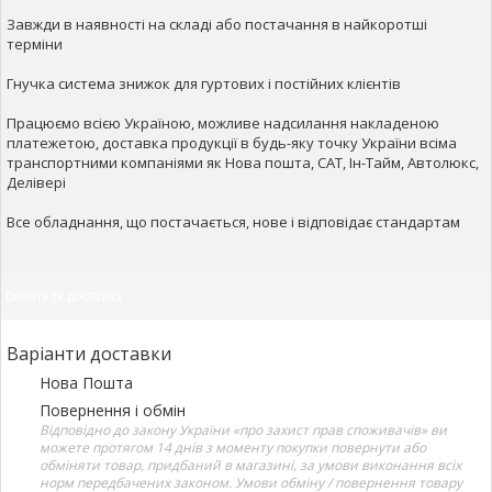
Завжди в наявності на складі або постачання в найкоротші
терміни
Гнучка система знижок для гуртових і постійних клієнтів
Працюємо всією Україною, можливе надсилання накладеною
платежетою, доставка продукції в будь-яку точку України всіма
транспортними компаніями як Нова пошта, САТ, Ін-Тайм, Автолюкс,
Делівері
Все обладнання, що постачається, нове і відповідає стандартам
Оплата та доставка
Варіанти доставки
Нова Пошта
Повернення і обмін
Відповідно до закону України «про захист прав споживачів» ви
можете протягом 14 днів з моменту покупки повернути або
обміняти товар, придбаний в магазині, за умови виконання всіх
норм передбачених законом. Умови обміну / повернення товару