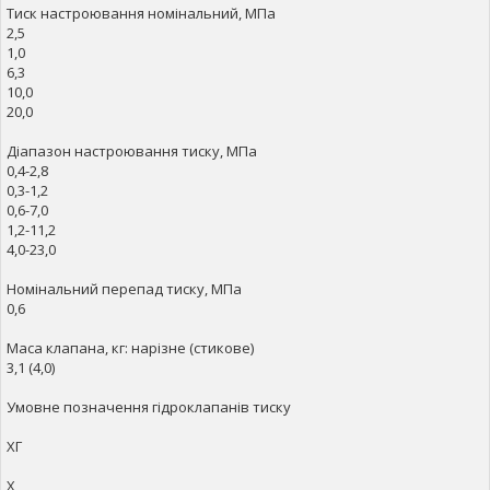
Тиск настроювання номінальний, МПа
2,5
1,0
6,3
10,0
20,0
Діапазон настроювання тиску, МПа
0,4-2,8
0,3-1,2
0,6-7,0
1,2-11,2
4,0-23,0
Номінальний перепад тиску, МПа
0,6
Маса клапана, кг: нарізне (стикове)
3,1 (4,0)
Умовне позначення гідроклапанів тиску
ХГ
Х