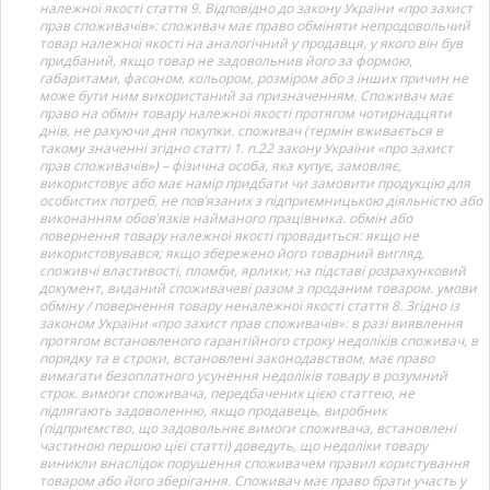
належної якості стаття 9. Відповідно до закону України «про захист
прав споживачів»: споживач має право обміняти непродовольчий
товар належної якості на аналогічний у продавця, у якого він був
придбаний, якщо товар не задовольнив його за формою,
габаритами, фасоном, кольором, розміром або з інших причин не
може бути ним використаний за призначенням. Споживач має
право на обмін товару належної якості протягом чотирнадцяти
днів, не рахуючи дня покупки. споживач (термін вживається в
такому значенні згідно статті 1. п.22 закону України «про захист
прав споживачів») – фізична особа, яка купує, замовляє,
використовує або має намір придбати чи замовити продукцію для
особистих потреб, не пов’язаних з підприємницькою діяльністю або
виконанням обов’язків найманого працівника. обмін або
повернення товару належної якості провадиться: якщо не
використовувався; якщо збережено його товарний вигляд,
споживчі властивості, пломби, ярлики; на підставі розрахунковий
документ, виданий споживачеві разом з проданим товаром. умови
обміну / повернення товару неналежної якості стаття 8. Згідно із
законом України «про захист прав споживачів»: в разі виявлення
протягом встановленого гарантійного строку недоліків споживач, в
порядку та в строки, встановлені законодавством, має право
вимагати безоплатного усунення недоліків товару в розумний
строк. вимоги споживача, передбачених цією статтею, не
підлягають задоволенню, якщо продавець, виробник
(підприємство, що задовольняє вимоги споживача, встановлені
частиною першою цієї статті) доведуть, що недоліки товару
виникли внаслідок порушення споживачем правил користування
товаром або його зберігання. Споживач має право брати участь у