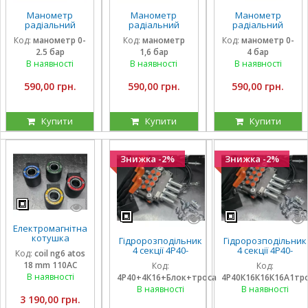
Манометр
Манометр
Манометр
радіальний
радіальний
радіальний
гліцириновий
гліцириновий
гліцириновий
Код:
манометр 0-
Код:
манометр
Код:
манометр 0-
вібростійкий 63
вібростійкий 63
вібростійкий 63
2.5 бар
1,6 бар
4 бар
мм 0-2,5 Бар
мм 1,6 Бар Італія
мм 0-4 Бар Італія
Італія
В наявності
В наявності
В наявності
590,00 грн.
590,00 грн.
590,00 грн.
Купити
Купити
Купити
Знижка -2%
Знижка -2%
Електромагнітна
котушка
Гідророзподільник
Гідророзподільник
соленоїд Atos
4 секції 4Р40-
4 секції 4Р40-
Код:
coil ng6 atos
110 вольтів
К16К16А1А1 з
К16К16К16А1 з
18 mm 110AC
Код:
Код:
внутрішній
плаваючими на 3
плаваючими на 3
діаметр 18 мм
В наявності
4Р40+4К16+Блок+троса
4Р40К16К16К16А1тр
секції, троса та
секції, троса та
довжина 40 мм
блок важелів на 4
блок важелів на 4
В наявності
В наявності
ричага
ричага
3 190,00 грн.