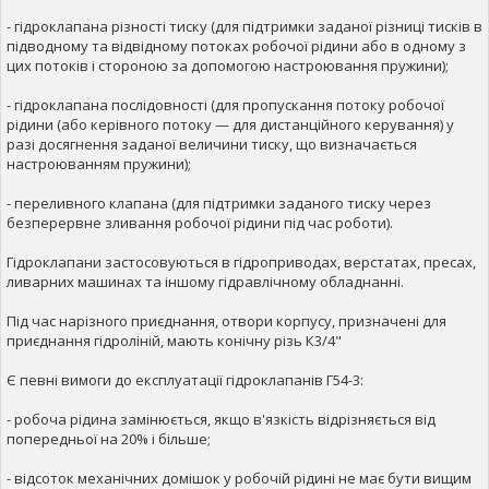
- гідроклапана різності тиску (для підтримки заданої різниці тисків в
підводному та відвідному потоках робочої рідини або в одному з
цих потоків і стороною за допомогою настроювання пружини);
- гідроклапана послідовності (для пропускання потоку робочої
рідини (або керівного потоку — для дистанційного керування) у
разі досягнення заданої величини тиску, що визначається
настроюванням пружини);
- переливного клапана (для підтримки заданого тиску через
безперервне зливання робочої рідини під час роботи).
Гідроклапани застосовуються в гідроприводах, верстатах, пресах,
ливарних машинах та іншому гідравлічному обладнанні.
Під час нарізного приєднання, отвори корпусу, призначені для
приєднання гідроліній, мають конічну різь К3/4"
Є певні вимоги до експлуатації гідроклапанів Г54-3:
- робоча рідина замінюється, якщо в'язкість відрізняється від
попередньої на 20% і більше;
- відсоток механічних домішок у робочій рідині не має бути вищим