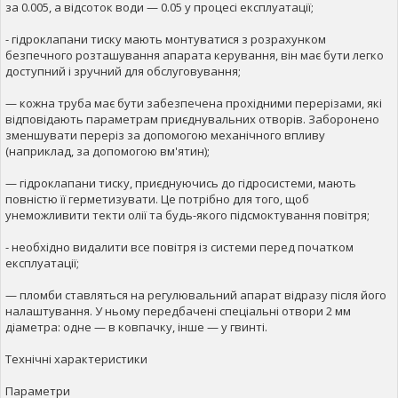
за 0.005, а відсоток води — 0.05 у процесі експлуатації;
- гідроклапани тиску мають монтуватися з розрахунком
безпечного розташування апарата керування, він має бути легко
доступний і зручний для обслуговування;
— кожна труба має бути забезпечена прохідними перерізами, які
відповідають параметрам приєднувальних отворів. Заборонено
зменшувати переріз за допомогою механічного впливу
(наприклад, за допомогою вм'ятин);
— гідроклапани тиску, приєднуючись до гідросистеми, мають
повністю її герметизувати. Це потрібно для того, щоб
унеможливити текти олії та будь-якого підсмоктування повітря;
- необхідно видалити все повітря із системи перед початком
експлуатації;
— пломби ставляться на регулювальний апарат відразу після його
налаштування. У ньому передбачені спеціальні отвори 2 мм
діаметра: одне — в ковпачку, інше — у гвинті.
Технічні характеристики
Параметри