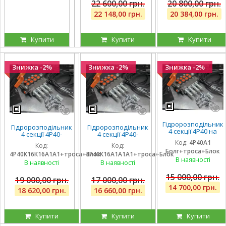
22 600,00 грн.
20 800,00 грн.
22 148,00 грн.
20 384,00 грн.
Купити
Купити
Купити
Знижка -2%
Знижка -2%
Знижка -2%
Гідророзподільник
Гідророзподільник
Гідророзподільник
4 секції 4Р40 на
4 секції 4Р40-
4 секції 4Р40-
навантажувач
К16К16А1А1 з
К16А1А1А1 з однією
Код:
4Р40А1
(без плаваючих
Код:
Код:
плаваючими на 2
плаваючою
Болг+троса+Блок
секцій), троса та
4Р40К16К16А1А1+троса+Блок
4Р40К16А1А1А1+троса+Блок
секції, троса та
секцією, троса та
блок важелів,
В наявності
блок важелів на 4
блок важелів
В наявності
В наявності
штуцера
ричага
15 000,00 грн.
19 000,00 грн.
17 000,00 грн.
14 700,00 грн.
18 620,00 грн.
16 660,00 грн.
Купити
Купити
Купити