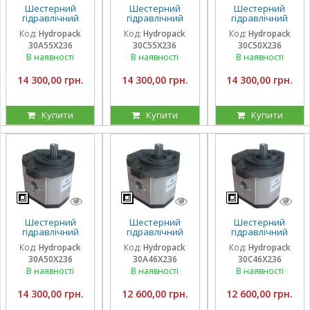
Шестерний
Шестерний
Шестерний
гідравлічний
гідравлічний
гідравлічний
насос Hydropack
насос Hydropack
насос Hydropack
Код:
Hydropack
Код:
Hydropack
Код:
Hydropack
30A55X236 (55
30C55X236 (55
30C50X236 (50
30A55X236
30C55X236
30C50X236
см3) лівого
см3) правого
см3) правого
обертання
обертання
обертання
В наявності
В наявності
В наявності
14 300,00 грн.
14 300,00 грн.
14 300,00 грн.
Купити
Купити
Купити
Шестерний
Шестерний
Шестерний
гідравлічний
гідравлічний
гідравлічний
насос Hydropack
насос Hydropack
насос Hydropack
Код:
Hydropack
Код:
Hydropack
Код:
Hydropack
30A50X236 (50
30A46X236 (46
30C46X236 (46
30A50X236
30A46X236
30C46X236
см3) лівого
см3) лівого
см3) правого
обертання
обертання
обертання
В наявності
В наявності
В наявності
14 300,00 грн.
12 600,00 грн.
12 600,00 грн.