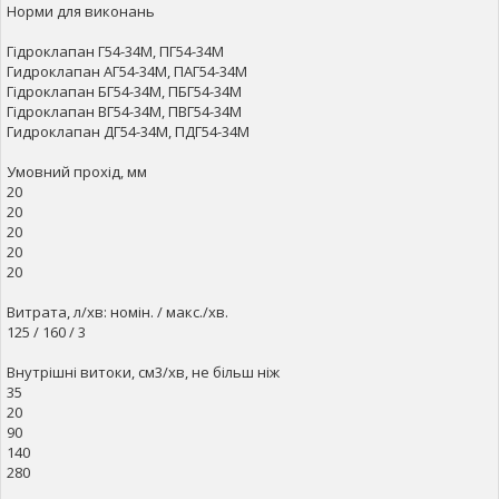
Норми для виконань
Гідроклапан Г54-34М, ПГ54-34М
Гидроклапан АГ54-34М, ПАГ54-34М
Гідроклапан БГ54-34М, ПБГ54-34М
Гідроклапан ВГ54-34М, ПВГ54-34М
Гидроклапан ДГ54-34М, ПДГ54-34М
Умовний прохід, мм
20
20
20
20
20
Витрата, л/хв: номін. / макс./хв.
125 / 160 / 3
Внутрішні витоки, см3/хв, не більш ніж
35
20
90
140
280