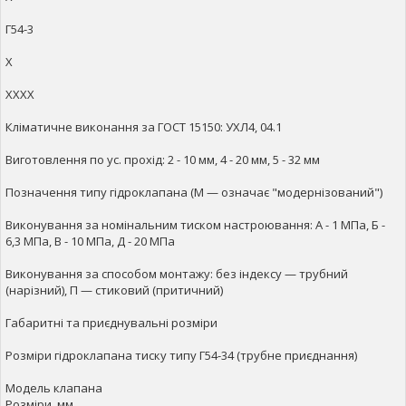
Г54-3
Х
ХХХХ
Кліматичне виконання за ГОСТ 15150: УХЛ4, 04.1
Виготовлення по ус. прохід: 2 - 10 мм, 4 - 20 мм, 5 - 32 мм
Позначення типу гідроклапана (М — означає "модернізований")
Виконування за номінальним тиском настроювання: А - 1 МПа, Б -
6,3 МПа, В - 10 МПа, Д - 20 МПа
Виконування за способом монтажу: без індексу — трубний
(нарізний), П — стиковий (притичний)
Габаритні та приєднувальні розміри
Розміри гідроклапана тиску типу Г54-34 (трубне приєднання)
Модель клапана
Розміри, мм