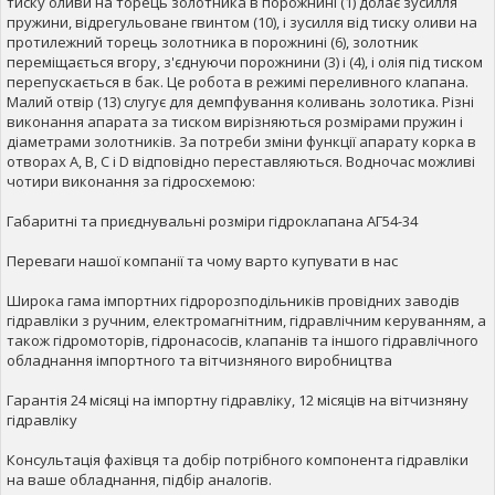
тиску оливи на торець золотника в порожнині (1) долає зусилля
пружини, відрегульоване гвинтом (10), і зусилля від тиску оливи на
протилежний торець золотника в порожнині (6), золотник
переміщається вгору, з'єднуючи порожнини (3) і (4), і олія під тиском
перепускається в бак. Це робота в режимі переливного клапана.
Малий отвір (13) слугує для демпфування коливань золотика. Різні
виконання апарата за тиском вирізняються розмірами пружин і
діаметрами золотників. За потреби зміни функції апарату корка в
отворах А, В, C і D відповідно переставляються. Водночас можливі
чотири виконання за гідросхемою:
Габаритні та приєднувальні розміри гідроклапана АГ54-34
Переваги нашої компанії та чому варто купувати в нас
Широка гама імпортних гідророзподільників провідних заводів
гідравліки з ручним, електромагнітним, гідравлічним керуванням, а
також гідромоторів, гідронасосів, клапанів та іншого гідравлічного
обладнання імпортного та вітчизняного виробництва
Гарантія 24 місяці на імпортну гідравліку, 12 місяців на вітчизняну
гідравліку
Консультація фахівця та добір потрібного компонента гідравліки
на ваше обладнання, підбір аналогів.