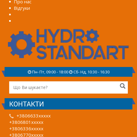
Про нас
Відгуки
Пн- Пт, 09:00 - 18:00
Сб- Нд, 10:30 - 16:30
КОНТАКТИ
+3806633xxxxx
+3806801xxxxx
+3806336xxxxx
+3806770xxxxx