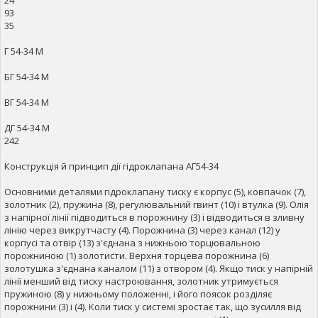
24
93
35
Г 54-34 М
БГ 54-34 М
ВГ 54-34 М
ДГ 54-34 М
242
Конструкція й принцип дії гідроклапана АГ54-34
Основними деталями гідроклапану тиску є корпус (5), ковпачок (7),
золотник (2), пружина (8), регулювальний гвинт (10) і втулка (9). Олія
з напірної лінії підводиться в порожнину (3) і відводиться в зливну
лінію через викрутчасту (4). Порожнина (3) через канал (12) у
корпусі та отвір (13) з'єднана з нижньою торцювальною
порожниною (1) золотисти. Верхня торцева порожнина (6)
золотушка з'єднана каналом (11) з отвором (4). Якщо тиск у напірній
лінії менший від тиску настроювання, золотник утримується
пружиною (8) у нижньому положенні, і його поясок розділяє
порожнини (3) і (4). Коли тиск у системі зростає так, що зусилля від