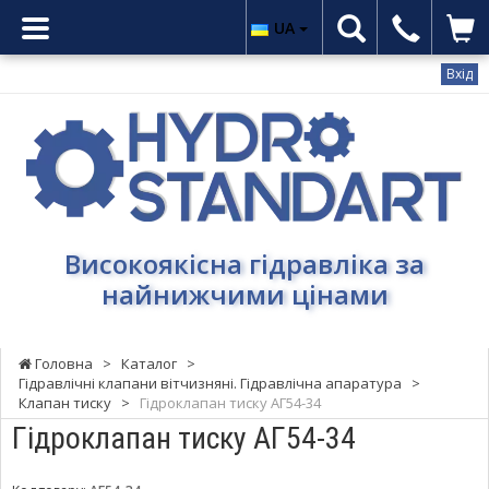
UA
Вхід
Гідростандарт
-
Високоякісна
гідравліка
за
найнижчими
Високоякісна гідравліка за
цінами
найнижчими цінами
Головна
>
Каталог
>
Гідравлічні клапани вітчизняні. Гідравлічна апаратура
>
Клапан тиску
>
Гідроклапан тиску АГ54-34
Гідроклапан тиску АГ54-34