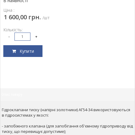
В наявності
Ціна :
1 600,00 грн.
/шт
Кількість:
-
+
Купити
Опис товару
Гідроклапани тиску (напірні золотники) АГ54-34 використовуються
в гідросистемах у якості:
- запобіжного клапана (для запобігання об'ємному гідроприводу від
тиску, що перевищує допустиме);