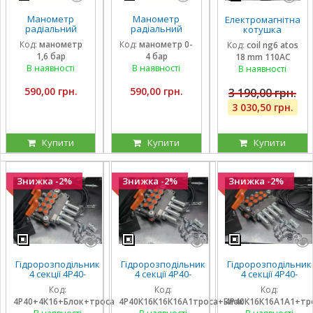
Манометр
Манометр
Електромагнітна
радіальний
радіальний
котушка
гліцириновий
гліцириновий
соленоїд Atos
Код:
манометр
Код:
манометр 0-
Код:
coil ng6 atos
вібростійкий 63
вібростійкий 63
110 вольтів
1,6 бар
4 бар
18 mm 110AC
мм 1,6 Бар Італія
мм 0-4 Бар Італія
внутрішній
діаметр 18 мм
В наявності
В наявності
В наявності
довжина 40 мм
590,00 грн.
590,00 грн.
3 190,00 грн.
3 030,50 грн.
Купити
Купити
Купити
Знижка -2%
Знижка -2%
Знижка -2%
Гідророзподільник
Гідророзподільник
Гідророзподільник
4 секції 4Р40-
4 секції 4Р40-
4 секції 4Р40-
К16К16А1А1 з
К16К16К16А1 з
К16К16А1А1 з
Код:
Код:
Код:
плаваючими на 3
плаваючими на 3
плаваючими на 2
4Р40+4К16+Блок+троса
4Р40К16К16К16А1троса+Блок
4Р40К16К16А1А1+тр
секції, троса та
секції, троса та
секції, троса та
блок важелів на 4
блок важелів на 4
блок важелів на 4