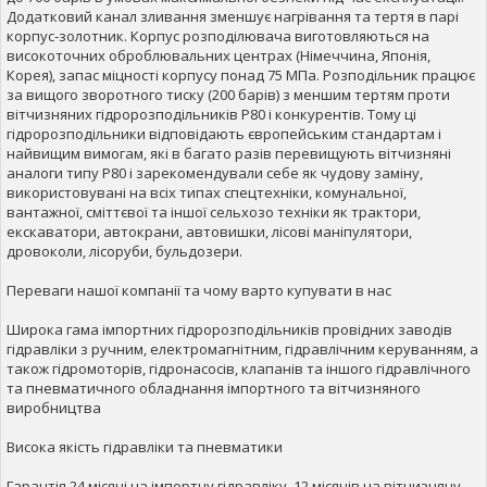
Додатковий канал зливання зменшує нагрівання та тертя в парі
корпус-золотник. Корпус розподілювача виготовляються на
високоточних оброблювальних центрах (Німеччина, Японія,
Корея), запас міцності корпусу понад 75 МПа. Розподільник працює
за вищого зворотного тиску (200 барів) з меншим тертям проти
вітчизняних гідророзподільників Р80 і конкурентів. Тому ці
гідророзподільники відповідають європейським стандартам і
найвищим вимогам, які в багато разів перевищують вітчизняні
аналоги типу Р80 і зарекомендували себе як чудову заміну,
використовувані на всіх типах спецтехніки, комунальної,
вантажної, сміттєвої та іншої сельхозо техніки як трактори,
екскаватори, автокрани, автовишки, лісові маніпулятори,
дровоколи, лісоруби, бульдозери.
Переваги нашої компанії та чому варто купувати в нас
Широка гама імпортних гідророзподільників провідних заводів
гідравліки з ручним, електромагнітним, гідравлічним керуванням, а
також гідромоторів, гідронасосів, клапанів та іншого гідравлічного
та пневматичного обладнання імпортного та вітчизняного
виробництва
Висока якість гідравліки та пневматики
Гарантія 24 місяці на імпортну гідравліку, 12 місяців на вітчизняну