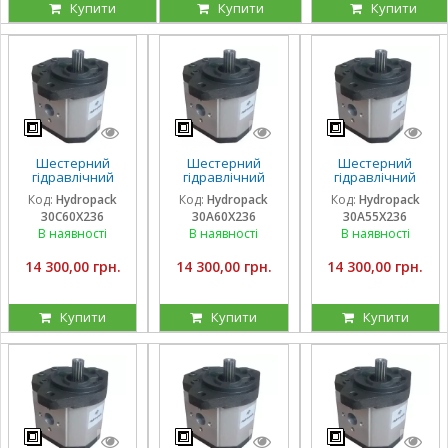
Купити
Купити
Купити
Шестерний
Шестерний
Шестерний
гідравлічний
гідравлічний
гідравлічний
насос Hydropack
насос Hydropack
насос Hydropack
Код:
Hydropack
Код:
Hydropack
Код:
Hydropack
30C60X236 (60
30A60X236 (60
30A55X236 (55
30C60X236
30A60X236
30A55X236
см3) правого
см3) лівого
см3) лівого
обертання
обертання
обертання
В наявності
В наявності
В наявності
14 300,00 грн.
14 300,00 грн.
14 300,00 грн.
Купити
Купити
Купити