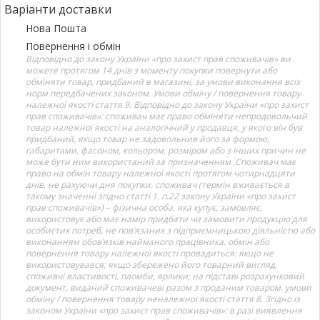
Варіанти доставки
Нова Пошта
Повернення і обмін
Відповідно до закону України «про захист прав споживачів» ви
можете протягом 14 днів з моменту покупки повернути або
обміняти товар, придбаний в магазині, за умови виконання всіх
норм передбачених законом. Умови обміну / повернення товару
належної якості стаття 9. Відповідно до закону України «про захист
прав споживачів»: споживач має право обміняти непродовольчий
товар належної якості на аналогічний у продавця, у якого він був
придбаний, якщо товар не задовольнив його за формою,
габаритами, фасоном, кольором, розміром або з інших причин не
може бути ним використаний за призначенням. Споживач має
право на обмін товару належної якості протягом чотирнадцяти
днів, не рахуючи дня покупки. споживач (термін вживається в
такому значенні згідно статті 1. п.22 закону України «про захист
прав споживачів») – фізична особа, яка купує, замовляє,
використовує або має намір придбати чи замовити продукцію для
особистих потреб, не пов’язаних з підприємницькою діяльністю або
виконанням обов’язків найманого працівника. обмін або
повернення товару належної якості провадиться: якщо не
використовувався; якщо збережено його товарний вигляд,
споживчі властивості, пломби, ярлики; на підставі розрахунковий
документ, виданий споживачеві разом з проданим товаром. умови
обміну / повернення товару неналежної якості стаття 8. Згідно із
законом України «про захист прав споживачів»: в разі виявлення