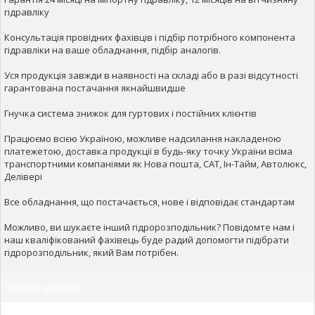
гідравліку
Консультація провідних фахівців і підбір потрібного компонента
гідравліки на ваше обладнання, підбір аналогів.
Уся продукція завжди в наявності на складі або в разі відсутності
гарантована постачання якнайшвидше
Гнучка система знижок для гуртових і постійних клієнтів
Працюємо всією Україною, можливе надсилання накладеною
платежетою, доставка продукції в будь-яку точку України всіма
транспортними компаніями як Нова пошта, САТ, Ін-Тайм, Автолюкс,
Делівері
Все обладнання, що постачається, нове і відповідає стандартам
Можливо, ви шукаєте інший гідророзподільник? Повідомте нам і
наш кваліфікований фахівець буде радий допомогти підібрати
гідророзподільник, який Вам потрібен.
Оплата та доставка