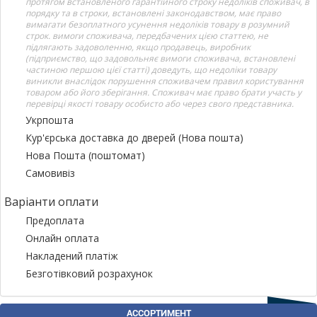
протягом встановленого гарантійного строку недоліків споживач, в
порядку та в строки, встановлені законодавством, має право
вимагати безоплатного усунення недоліків товару в розумний
строк. вимоги споживача, передбачених цією статтею, не
підлягають задоволенню, якщо продавець, виробник
(підприємство, що задовольняє вимоги споживача, встановлені
частиною першою цієї статті) доведуть, що недоліки товару
виникли внаслідок порушення споживачем правил користування
товаром або його зберігання. Споживач має право брати участь у
перевірці якості товару особисто або через свого представника.
Укрпошта
Кур'єрська доставка до дверей (Нова пошта)
Нова Пошта (поштомат)
Самовивіз
Варіанти оплати
Предоплата
Онлайн оплата
Накладений платіж
Безготівковий розрахунок
АССОРТИМЕНТ