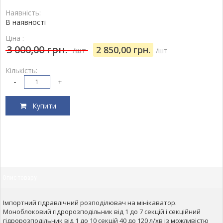
Наявність:
В наявності
Ціна :
3 000,00 грн.
2 850,00 грн.
/шт
/шт
Кількість:
-
+
Купити
Опис товару
Імпортний гідравлічний розподілювач на мінікаватор.
Моноблоковий гідророзподільник від 1 до 7 секцій і секційний
гідророзподільник від 1 до 10 секцій 40 до 120 л/хв із можливістю