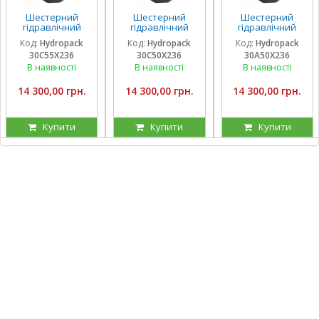
Шестерний
Шестерний
Шестерний
гідравлічний
гідравлічний
гідравлічний
насос Hydropack
насос Hydropack
насос Hydropack
Код:
Hydropack
Код:
Hydropack
Код:
Hydropack
30C55X236 (55
30C50X236 (50
30A50X236 (50
30C55X236
30C50X236
30A50X236
см3) правого
см3) правого
см3) лівого
обертання
обертання
обертання
В наявності
В наявності
В наявності
14 300,00 грн.
14 300,00 грн.
14 300,00 грн.
Купити
Купити
Купити