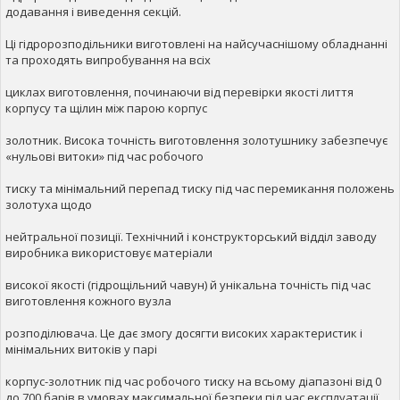
додавання і виведення секцій.
Ці гідророзподільники виготовлені на найсучаснішому обладнанні
та проходять випробування на всіх
циклах виготовлення, починаючи від перевірки якості лиття
корпусу та щілин між парою корпус
золотник. Висока точність виготовлення золотушнику забезпечує
«нульові витоки» під час робочого
тиску та мінімальний перепад тиску під час перемикання положень
золотуха щодо
нейтральної позиції. Технічний і конструкторський відділ заводу
виробника використовує матеріали
високої якості (гідрощільний чавун) й унікальна точність під час
виготовлення кожного вузла
розподілювача. Це дає змогу досягти високих характеристик і
мінімальних витоків у парі
корпус-золотник під час робочого тиску на всьому діапазоні від 0
до 700 барів в умовах максимальної безпеки під час експлуатації.