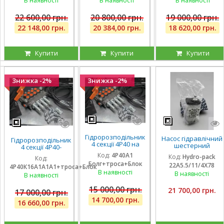
В наявності
В наявності
В наявності
ричага
ричага
ричага
22 600,00 грн.
20 800,00 грн.
19 000,00 грн.
22 148,00 грн.
20 384,00 грн.
18 620,00 грн.
Купити
Купити
Купити
Знижка -2%
Знижка -2%
Гідророзподільник
Насос гідравлічний
Гідророзподільник
4 секції 4Р40 на
шестерний
4 секції 4Р40-
навантажувач
тандемний Hydro-
К16А1А1А1 з однією
Код:
4Р40А1
Код:
Hydro-pack
(без плаваючих
Код:
pack
плаваючою
Болг+троса+Блок
секцій), троса та
22A5.5/11/4X78
22A5.5/11/4X780DSS
4Р40К16А1А1А1+троса+Блок
секцією, троса та
блок важелів,
В наявності
для CLAAS
В наявності
блок важелів
В наявності
штуцера
15 000,00 грн.
21 700,00 грн.
17 000,00 грн.
14 700,00 грн.
16 660,00 грн.