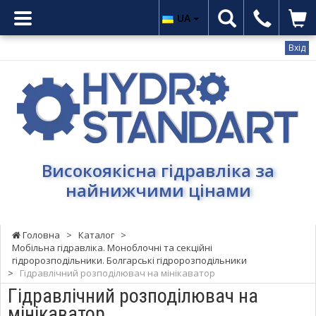
UA
Вхід
Гідростандарт
-
Високоякісна
гідравліка
за
найнижчими
Високоякісна гідравліка за
цінами
найнижчими цінами
Головна
>
Каталог
>
Мобільна гідравліка. Моноблочні та секційні
гідророзподільники. Болгарські гідророзподільники
>
Гідравлічний розподілювач на мінікаватор
Гідравлічний розподілювач на
мінікаватор