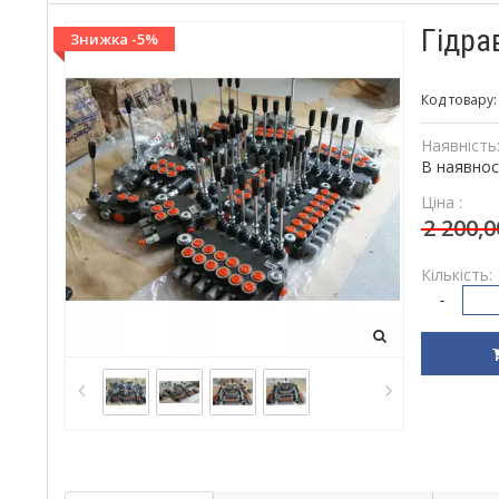
Гідра
Знижка -5%
Код товару
Наявність
В наявнос
Ціна :
2 200,
Кількість:
-