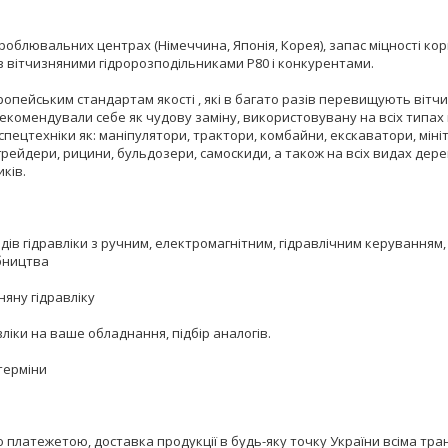
блювальних центрах (Німеччина, Японія, Корея), запас міцності ко
з вітчизняними гідророзподільниками Р80 і конкурентами.
пейським стандартам якості , які в багато разів перевищують вітчизн
екомендували себе як чудову заміну, використовувану на всіх типах к
спецтехніки як: маніпулятори, трактори, комбайни, екскаватори, міні
огрейдери, рицини, бульдозери, самоскиди, а також на всіх видах дер
ків.
в гідравліки з ручним, електромагнітним, гідравлічним керуванням, а
обництва
зняну гідравліку
ліки на ваше обладнання, підбір аналогів.
терміни
латежетою, доставка продукції в будь-яку точку України всіма тран