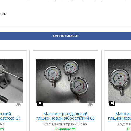
ртам
АССОРТИМЕНТ
довий
Манометр радіальний
Маноме
estnost G1
гліцириновий вібростійкий 63
гліциринов
0 л/хв, кран-
мм 0-2,5 Бар Італія
мм 1,
3-1
Код:
манометр 0-2.5 бар
Код:
ма
ор
сті
В наявності
В 