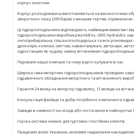
корпус-золотник.
Корпус розподілювача виготовляються на високоточних обро
зворотного тиску (200 барів) з меншим тертям, порівнюючи 
Ці гідророзподільники відповідають найвищим вимогам і євро
гідророзподільники виробництва Hidros, GMS Hydraulics зар
снігоприбиральна, сільськогосподарська та всіх різновидах 
дроколіри, колиски, сміттєві, навантажувачі, автокари, авт
гідростанціях як чудову заміну вітчизняних гідророзподільни
Переваги нашої компанії та чому варто купувати в нас
Широка гама імпортних гідророзподільників провідних заводі
гідравлічного обладнання імпортного та вітчизняного вир
Гарантія 24 місяці на імпортну гідравліку, 12 місяців на вітчи
Консультація фахівця та добір потрібного компонента гідрав
Завжди в наявності на складі або постачання в найкоротші 
Гнучка система знижок для гуртових і постійних клієнтів
Працюємо всією Україною, можливе надсилання накладеною п