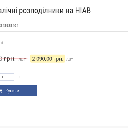
влічні розподілники на HIAB
:
345985404
:
ті
00 грн.
2 090,00 грн.
/шт
/шт
+
Купити