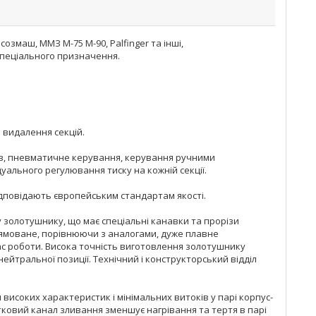
ісозмаш, ММЗ М-75 М-90, Palfinger та інші,
 спеціального призначення.
і видалення секцій.
ків, пневматичне керування, керування ручними
уального регулювання тиску на кожній секції.
дповідають європейським стандартам якості.
 золотушнику, що має спеціальні канавки та прорізи
рямоване, порівнюючи з аналогами, дуже плавне
ас роботи. Висока точність виготовлення золотушнику
йтральної позиції. Технічний і конструкторський відділ
 високих характеристик і мінімальних витоків у парі корпус-
атковий канал зливання зменшує нагрівання та тертя в парі