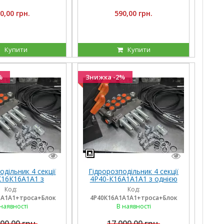
0,00 грн.
590,00 грн.
Купити
Купити
%
Знижка -2%
одільник 4 секції
Гідророзподільник 4 секції
К16К16А1А1 з
4Р40-К16А1А1А1 з однією
ми на 2 секції,
плаваючою секцією, троса
Код:
Код:
блок важелів на 4
та блок важелів
6А1А1+троса+Блок
4Р40К16А1А1А1+троса+Блок
ричага
наявності
В наявності
00,00 грн.
17 000,00 грн.