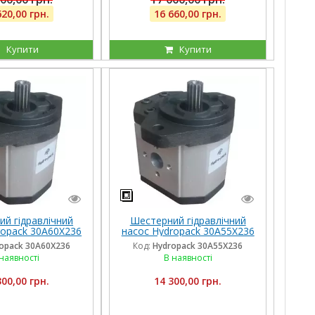
620,00 грн.
16 660,00 грн.
Купити
Купити
й гідравлічний
Шестерний гідравлічний
ropack 30A60X236
насос Hydropack 30A55X236
лівого обертання
(55 см3) лівого обертання
opack 30A60X236
Код:
Hydropack 30A55X236
наявності
В наявності
300,00 грн.
14 300,00 грн.