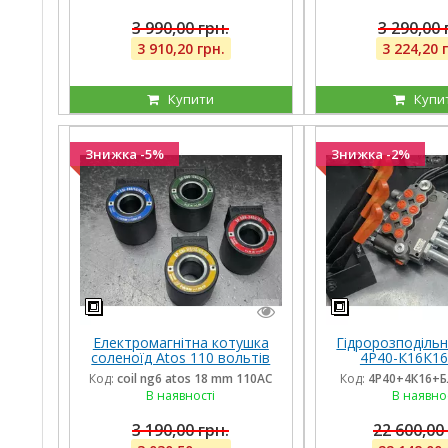
3 990,00 грн.
3 290,00 
3 910,20 грн.
3 224,20 
Купити
Купи
Знижка -5%
Знижка -2%
Електромагнітна котушка
Гідророзподільни
соленоїд Atos 110 вольтів
4Р40-К16К16
внутрішній діаметр 18 мм
плаваючими на 
Код:
coil ng6 atos 18 mm 110AC
Код:
4Р40+4К16+Б
довжина 40 мм
троса та блок ва
В наявності
В наявно
ричаг
3 190,00 грн.
22 600,00