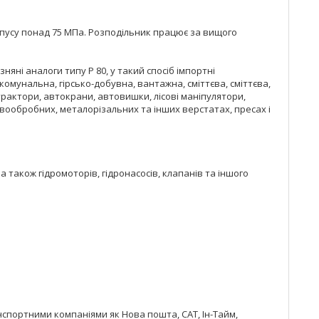
рпусу понад 75 МПа. Розподільник працює за вищого
яні аналоги типу Р 80, у такий спосіб імпортні
омунальна, гірсько-добувна, вантажна, сміттєва, сміттєва,
трактори, автокрани, автовишки, лісові маніпулятори,
евообробних, металорізальних та інших верстатах, пресах і
 також гідромоторів, гідронасосів, клапанів та іншого
спортними компаніями як Нова пошта, САТ, Ін-Тайм,