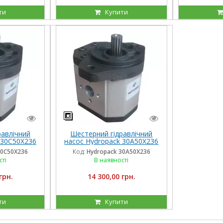
ти
Купити
равлічний
Шестерний гідравлічний
 30C50X236
насос Hydropack 30A50X236
о обертання
(50 см3) лівого обертання
30C50X236
Код:
Hydropack 30A50X236
сті
В наявності
грн.
14 300,00 грн.
ти
Купити