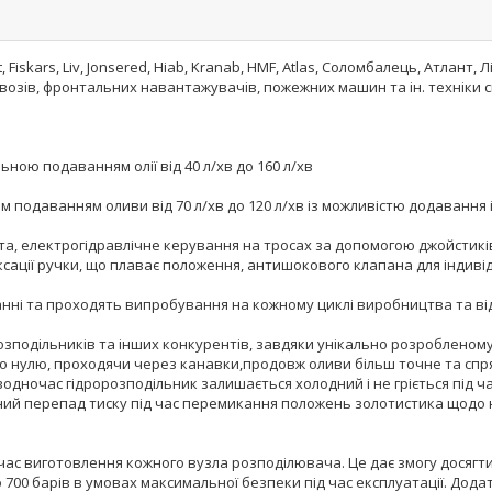
iskars, Liv, Jonsered, Hiab, Kranab, HMF, Atlas, Соломбалець, Атлант, Л
тєвозів, фронтальних навантажувачів, пожежних машин та ін. техніки
ьною подаванням олії від 40 л/хв до 160 л/хв
им подаванням оливи від 70 л/хв до 120 л/хв із можливістю додавання 
ольта, електрогідравлічне керування на тросах за допомогою джойсти
ації ручки, що плаває положення, антишокового клапана для індивід
анні та проходять випробування на кожному циклі виробництва та ві
озподільників та інших конкурентів, завдяки унікально розробленому
 до нулю, проходячи через канавки,продовж оливи більш точне та сп
одночас гідророзподільник залишається холодний і не гріється під ч
ний перепад тиску під час перемикання положень золотистика щодо не
д час виготовлення кожного вузла розподілювача. Це дає змогу досягти
до 700 барів в умовах максимальної безпеки під час експлуатації. Дод