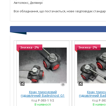
Автолюкс, Делівері
Все обладнання, що постачається, нове і відповідає станда
Знижка -2%
Знижка -2%
Кран триходовий
Кран трихо
гідравлічний Badestnost G1
гідравлічний Bad
1/2, 1 1/2 дюйма, 350 барів,
1| , 350 барів, 18
Код:
P-303-1 1/2
Код:
P-30
180 л/хв
диверт
В наявності
В наявно