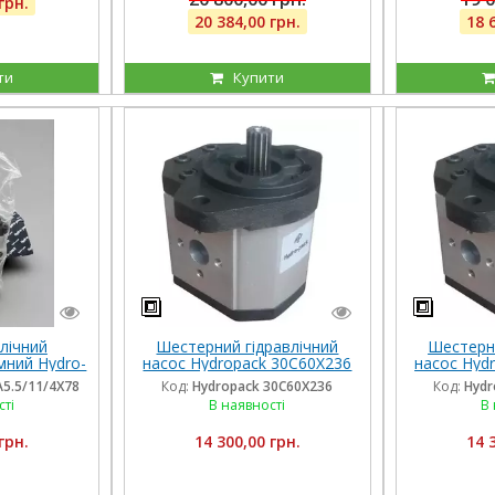
грн.
20 384,00 грн.
18 
ти
Купити
лічний
Шестерний гідравлічний
Шестерни
мний Hydro-
насос Hydropack 30C60X236
насос Hyd
X780DSS для
(60 см3) правого обертання
(60 см3) 
A5.5/11/4X78
Код:
Hydropack 30C60X236
Код:
Hydr
сті
В наявності
В 
грн.
14 300,00 грн.
14 