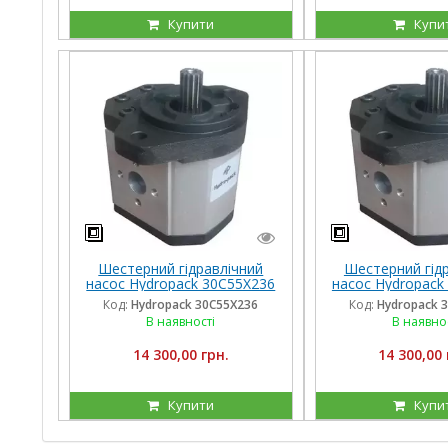
Купити
Купи
Шестерний гідравлічний
Шестерний гід
насос Hydropack 30C55X236
насос Hydropack
(55 см3) правого обертання
(50 см3) правог
Код:
Hydropack 30C55X236
Код:
Hydropack 
В наявності
В наявно
14 300,00 грн.
14 300,00 
Купити
Купи