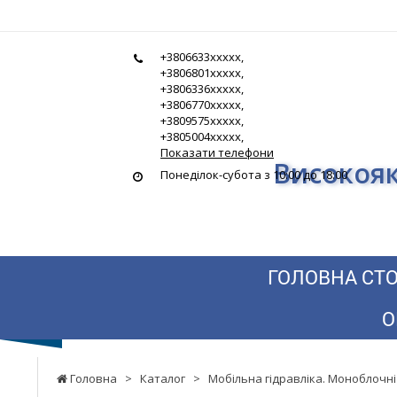
Гідростандарт
+3806633xxxxx,
-
+3806801xxxxx,
+3806336xxxxx,
Високоякісна
+3806770xxxxx,
+3809575xxxxx,
гідравліка
+3805004xxxxx,
Показати телефони
Високояк
за
Понеділок-субота з 10:00 до 18:00
найнижчими
цінами
ГОЛОВНА СТО
О
Головна
>
Каталог
>
Мобільна гідравліка. Моноблочні