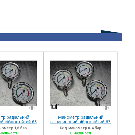
тр радіальний
Манометр радіальний
ий вібростійкий 63
гліцириновий вібростійкий 63
6 Бар Італія
мм 0-4 Бар Італія
нометр 1,6 бар
Код:
манометр 0-4 бар
наявності
В наявності