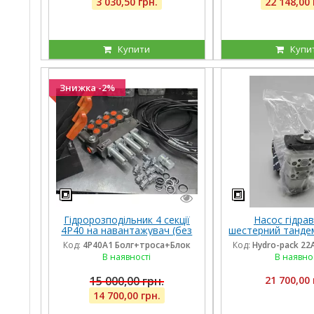
3 030,50 грн.
22 148,00 
Купити
Купи
Знижка -2%
Гідророзподільник 4 секції
Насос гідрав
4Р40 на навантажувач (без
шестерний танде
плаваючих секцій), троса та
pack 22A5.5/11/4
Код:
4Р40А1 Болг+троса+Блок
Код:
Hydro-pack 22
блок важелів, штуцера
CLAAS
В наявності
В наявно
15 000,00 грн.
21 700,00 
14 700,00 грн.