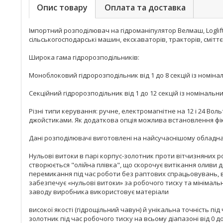
Опис товару
Оплата та доставка
Імпортний розподілювач на гідроманіпулятор Велмаш, Loglift, F
сільськогосподарські машин, екскаваторів, тракторів, сміт
Широка гама гідророзподільників:
Моноблоковий гідророзподільник від 1 до 8 секцій із номінал
Секційний гідророзподільник від 1 до 12 секцій із номінальн
Різні типи керування: ручне, електромагнітне на 12 і 24 В
джойстиками. Як додаткова опція можлива встановлення фікс
Дані розподілювачі виготовлені на найсучаснішому обладн
Нульові витоки в парі корпус-золотник проти вітчизняних р
створюється "олійна плівка", що скорочує витікання оливи
перемикання під час роботи без раптових спрацьовувань, в
забезпечує «нульові витоки» за робочого тиску та мінімаль
заводу виробника використовує матеріали
високої якості (гідрощільний чавун) й унікальна точність пі
золотник під час робочого тиску на всьому діапазоні від 0 