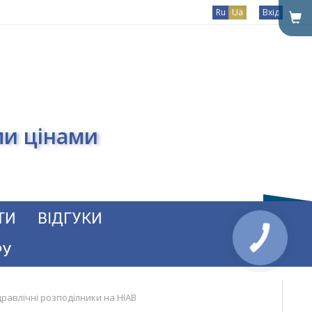
Ru
Ua
Вхід
ми цінами
ТИ
ВІДГУКИ
РУ
дравлічні розподілники на HIAB