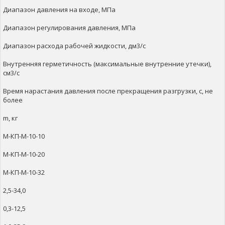
Диапазон давления на входе, МПа
Диапазон регулирования давления, МПа
Диапазон расхода рабочей жидкости, дм3/с
Внутренняя герметичность (максимальные внутренние утечки),
см3/с
Время нарастания давления после прекращения разгрузки, с, не
более
m, кг
М-КП-М-10-10
М-КП-М-10-20
М-КП-М-10-32
2,5-34,0
0,3-12,5