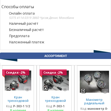
Способы оплаты
Онлайн оплата
5375 4114 0319 3860 Чусов Денис Монобанк
Наличный расчёт
Безналичный расчёт
Предоплата
Наложенный платеж
АССОРТИМЕНТ
Скидка -2%
Скидка -2%
Кран
Кран
Манометр
трехходовой
трехходовой
радиальный
гидравлический
гидравлический
Код:
P-303-1 1/2
Код:
P-303-1
глицириновый
Badestnost G1
Badestnost G1
Код:
манометр 0-
виброустойчивый
В наличии
В наличии