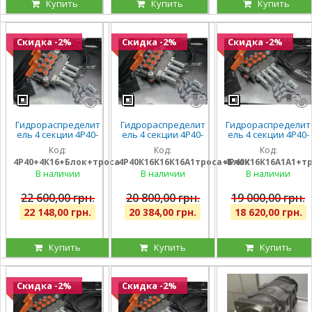
Купить
Купить
Купить
Скидка -2%
Скидка -2%
Скидка -2%
Гидрораспределит
Гидрораспределит
Гидрораспределит
ель 4 секции 4Р40-
ель 4 секции 4Р40-
ель 4 секции 4Р40-
К16К16К16К16 с
К16К16К16А1 с
К16К16А1А1 с
Код:
Код:
Код:
плавающим
плавающими на 3
плавающими на 2
4Р40+4К16+Блок+троса
4Р40К16К16К16А1троса+Блок
4Р40К16К16А1А1+т
положением на
секции, троса и
секции, троса и
всех секциях, троса
блок рычагов на 4
блок рычагов на 4
В наличии
В наличии
В наличии
и блок на 4 рычага,
секции, штуцера
секции, штуцера
штуцера
22 600,00 грн.
20 800,00 грн.
19 000,00 грн.
22 148,00 грн.
20 384,00 грн.
18 620,00 грн.
Купить
Купить
Купить
Скидка -2%
Скидка -2%