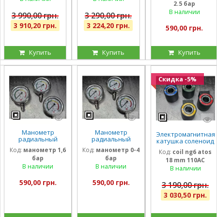
1/2, 1 1/2 дюйма,
1″, 350 бар, 180
2.5 бар
63мм 0-2,5 Бар
350 бар, 180 л/
л/мин, кран-
Италия
В наличии
мин
дивертор
3 990,00 грн.
3 290,00 грн.
3 910,20 грн.
3 224,20 грн.
590,00 грн.
Купить
Купить
Купить
Скидка -5%
Манометр
Манометр
Электромагнитная
радиальный
радиальный
катушка соленоид
глицириновый
глицириновый
Atos 110 Вольт
Код:
манометр 1,6
Код:
манометр 0-4
Код:
coil ng6 atos
виброустойчивый
виброустойчивый
внутренний
бар
бар
63мм 1,6 Бар
63мм 0-4 Бар
18 mm 110AC
диаметр 18мм
Италия
Италия
В наличии
В наличии
длина 40 мм
В наличии
590,00 грн.
590,00 грн.
3 190,00 грн.
3 030,50 грн.