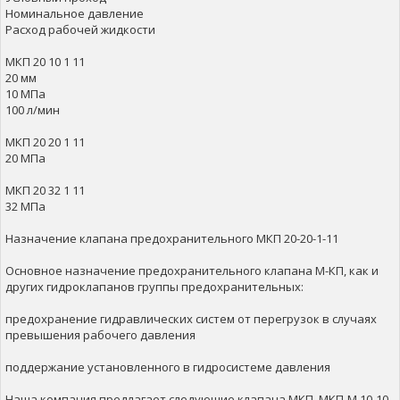
Номинальное давление
Расход рабочей жидкости
МКП 20 10 1 11
20 мм
10 МПа
100 л/мин
МКП 20 20 1 11
20 МПа
МКП 20 32 1 11
32 МПа
Назначение клапана предохранительного МКП 20-20-1-11
Основное назначение предохранительного клапана М-КП, как и
других гидроклапанов группы предохранительных:
предохранение гидравлических систем от перегрузок в случаях
превышения рабочего давления
поддержание установленного в гидросистеме давления
Наша компания предлагает следующие клапана МКП, МКП-М 10-10-