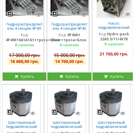
Насос
Гидрораспределит
Гидрораспределит
гидравлический
ель 4 секции 4Р40-
ель 4 секции 4Р40
шестеренный
К16А1А1А1 с одной
на погрузчик (без
Код:
Hydro-pack
Код:
Код:
4Р40А1
тандемный Hydro-
плавающей
плавающих
22A5.5/11/4X78
pack
4Р40К16А1А1А1+троса+Блок
Болг+троса+Блок
секцией, троса и
секций), троса и
22A5.5/11/4X780DSS
В наличии
блок рычагов на 4
блок рычагов на 4
В наличии
В наличии
для CLAAS
секции, штуцера
секции, штуцера
21 700,00 грн.
17 000,00 грн.
15 000,00 грн.
16 660,00 грн.
14 700,00 грн.
Купить
Купить
Купить
Шестеренный
Шестеренный
Шестеренный
гидравлический
гидравлический
гидравлический
насос Hydropack
насос Hydropack
насос Hydropack