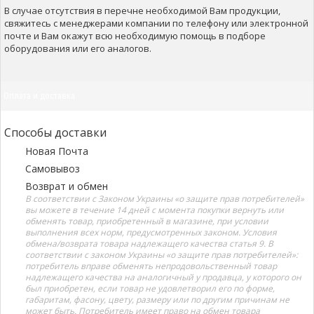
В случае отсутствия в перечне необходимой Вам продукции,
свяжитесь с менеджерами компании по телефону или электронной
почте и Вам окажут всю необходимую помощь в подборе
оборудования или его аналогов.
Оплата и доставка
Способы доставки
Новая Почта
Самовывоз
Возврат и обмен
В соответствии с Законом Украины «о защите прав потребителей»
вы можете в течение 14 дней с момента покупки вернуть или
обменять товар, приобретенный в магазине, при условии
выполнения всех норм, предусмотренных законом. Условия
обмена/возврата товара надлежащего качества статья 9. В
соответствии с законом Украины «о защите прав потребителей»:
потребитель вправе обменять непродовольственный товар
надлежащего качества на аналогичный у продавца, у которого он
был приобретен, если товар не удовлетворил его по форме,
габаритам, фасону, цвету, размеру или по другим причинам не
может быть. Потребитель имеет право на обмен товара