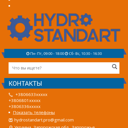
Пн- Пт, 09:00 - 18:00
Сб- Вс, 10:30 - 16:30
КОНТАКТЫ
+3806633xxxxx
+3806801xxxxx
+3806336xxxxx
Показать телефоны
h
ydr
ost
and
art
.pr
o@g
mai
l.c
om
Украина, Запорожская обл., Запорожье,