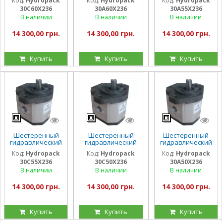
Код:
Hydropack
Код:
Hydropack
Код:
Hydropack
30C60X236 (60
30A60X236 (60
30A55X236 (55
30C60X236
30A60X236
30A55X236
см3) правого
см3) левого
см3) левого
вращения
вращения
вращения
В наличии
В наличии
В наличии
14 300,00 грн.
14 300,00 грн.
14 300,00 грн.
Купить
Купить
Купить
Шестеренный
Шестеренный
Шестеренный
гидравлический
гидравлический
гидравлический
насос Hydropack
насос Hydropack
насос Hydropack
Код:
Hydropack
Код:
Hydropack
Код:
Hydropack
30C55X236 (55
30C50X236 (50
30A50X236 (50
30C55X236
30C50X236
30A50X236
см3) правого
см3) правого
см3) левого
вращения
вращения
вращения
В наличии
В наличии
В наличии
14 300,00 грн.
14 300,00 грн.
14 300,00 грн.
Купить
Купить
Купить