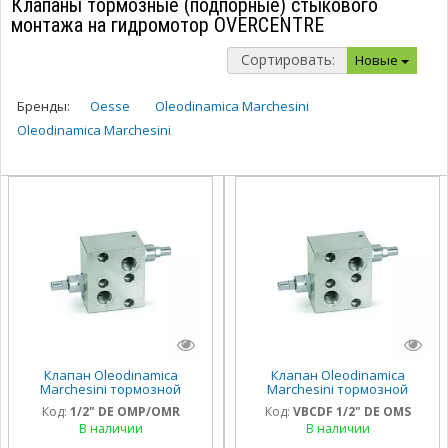
Клапаны тормозные (подпорные) стыкового
монтажа на гидромотор OVERCENTRE
Сортировать:
Новые
Бренды:
Oesse
Oleodinamica Marchesini
Oleodinamica Marchesini
Клапан Oleodinamica
Клапан Oleodinamica
Marchesini тормозной
Marchesini тормозной
(подпорный) стыкового
(подпорный) стыкового
Код:
1/2" DE OMP/OMR
Код:
VBCDF 1/2" DE OMS
монтажа на гидромотор
монтажа на гидромотор
В наличии
В наличии
1/2" DE OMP/OMR
VBCDF 1/2" DE OMS