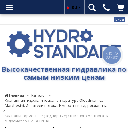
RU
Вход
Гидростандарт
-
Высокачественная
гидравлика
КНОПКА
по
ЗВ'ЯЗКУ
самым
Высокачественная гидравлика по
низким
самым низким ценам
ценам
Главная
>
Каталог
>
Клапанная гидравлическая аппаратура Oleodinamica
Marchesini. Делители потока. Импортные гидроклапана
>
Клапаны тормозные (подпорные) стыкового монтажа на
гидромотор OVERCENTRE