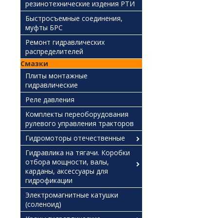
резинотехнические издения РТИ
Быстросъемные соединения,
муфты БРС
Ремонт гидравлических
распределителей
Смазки
Плиты монтажные
гидравлические
Реле давления
Комплекты переоборудования
рулевого управления тракторов
Гидромоторы отечественные
Гидравлика на тягачи. Коробки
отбора мощности, валы,
карданы, аксессуары для
гидрофикации
Электромагнитные катушки
(соленоид)