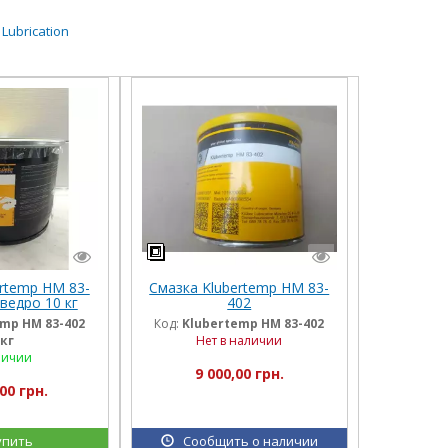
 Lubrication
rtemp HM 83-
Смазка Klubertemp HM 83-
ведро 10 кг
402
mp HM 83-402
Код:
Klubertemp HM 83-402
кг
Нет в наличии
личии
9 000,00 грн.
00 грн.
упить
Сообщить о наличии