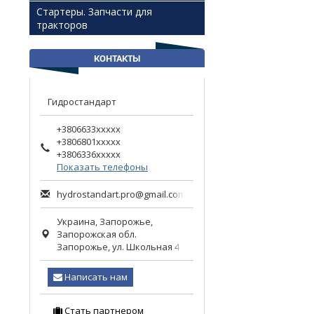
Стартеры. Запчасти для
тракторов
КОНТАКТЫ
Гидростандарт
+3806633xxxxx
+3806801xxxxx
+3806336xxxxx
Показать телефоны
hydrostandart.pro@gmail.com
Украина,
Запорожье
,
Запорожская обл.
Запорожье, ул. Школьная 4
Написать нам
Стать партнером