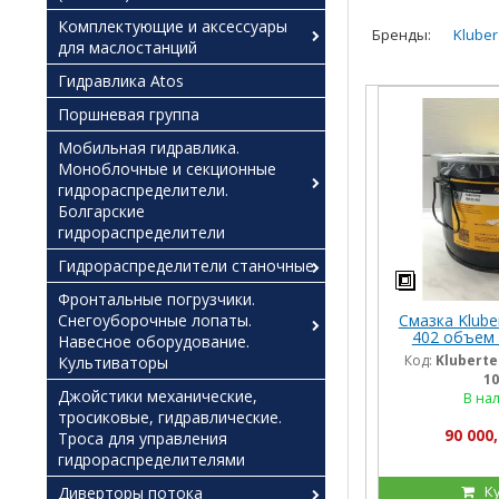
Комплектующие и аксессуары
Бренды:
Kluber
для маслостанций
Гидравлика Atos
Поршневая группа
Мобильная гидравлика.
Моноблочные и секционные
гидрораспределители.
Болгарские
гидрораспределители
Гидрораспределители станочные
Фронтальные погрузчики.
Снегоуборочные лопаты.
Смазка Klube
402 объем 
Навесное оборудование.
Код:
Kluberte
Культиваторы
10
Джойстики механические,
В на
тросиковые, гидравлические.
90 000,
Троса для управления
гидрораспределителями
К
Диверторы потока