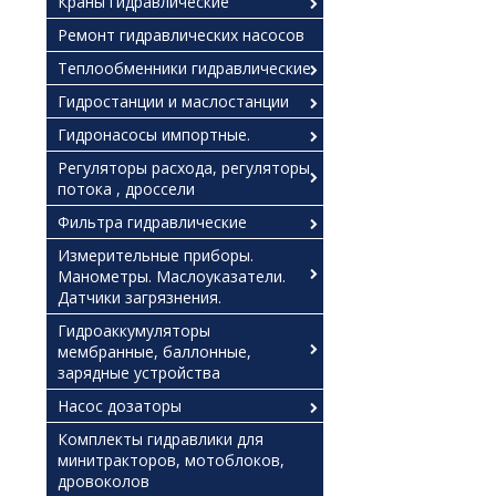
Краны гидравлические
Ремонт гидравлических насосов
Теплообменники гидравлические
Гидростанции и маслостанции
Гидронасосы импортные.
Регуляторы расхода, регуляторы
потока , дроссели
Фильтра гидравлические
Измерительные приборы.
Манометры. Маслоуказатели.
Датчики загрязнения.
Гидроаккумуляторы
мембранные, баллонные,
зарядные устройства
Насос дозаторы
Комплекты гидравлики для
минитракторов, мотоблоков,
дровоколов