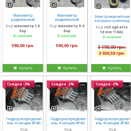
Манометр
Манометр
Электромагнитная
радиальный
радиальный
катушка соленоид
глицириновый
глицириновый
Atos 110 Вольт
Код:
манометр 1,6
Код:
манометр 0-4
Код:
coil ng6 atos
виброустойчивый
виброустойчивый
внутренний
бар
бар
63мм 1,6 Бар
63мм 0-4 Бар
18 mm 110AC
диаметр 18мм
Италия
Италия
В наличии
В наличии
длина 40 мм
В наличии
590,00 грн.
590,00 грн.
3 190,00 грн.
3 030,50 грн.
Купить
Купить
Купить
Скидка -2%
Скидка -2%
Скидка -2%
Гидрораспределит
Гидрораспределит
Гидрораспределит
ель 4 секции 4Р40-
ель 4 секции 4Р40-
ель 4 секции 4Р40-
К16К16К16К16 с
К16К16К16А1 с
К16К16А1А1 с
Код:
Код:
Код:
плавающим
плавающими на 3
плавающими на 2