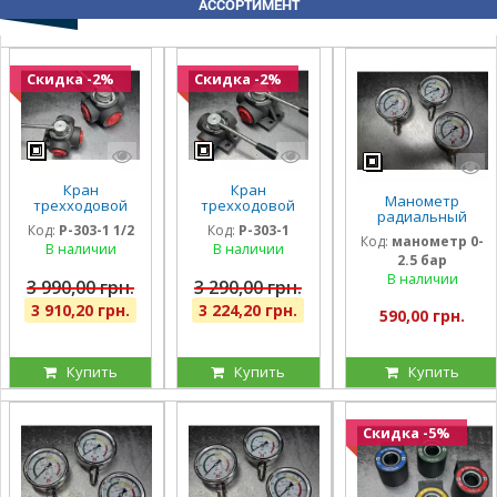
АССОРТИМЕНТ
Скидка -2%
Скидка -2%
Кран
Кран
Манометр
трехходовой
трехходовой
радиальный
гидравлический
гидравлический
Код:
P-303-1 1/2
Код:
P-303-1
глицириновый
Badestnost G1
Badestnost G1
Код:
манометр 0-
виброустойчивый
В наличии
В наличии
1/2, 1 1/2 дюйма,
1″, 350 бар, 180
2.5 бар
63мм 0-2,5 Бар
350 бар, 180 л/
л/мин, кран-
Италия
В наличии
мин
дивертор
3 990,00 грн.
3 290,00 грн.
3 910,20 грн.
3 224,20 грн.
590,00 грн.
Купить
Купить
Купить
Скидка -5%