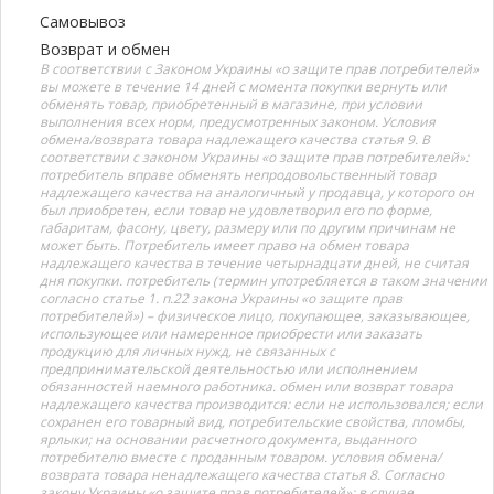
Самовывоз
Возврат и обмен
В соответствии с Законом Украины «о защите прав потребителей»
вы можете в течение 14 дней с момента покупки вернуть или
обменять товар, приобретенный в магазине, при условии
выполнения всех норм, предусмотренных законом. Условия
обмена/возврата товара надлежащего качества статья 9. В
соответствии с законом Украины «о защите прав потребителей»:
потребитель вправе обменять непродовольственный товар
надлежащего качества на аналогичный у продавца, у которого он
был приобретен, если товар не удовлетворил его по форме,
габаритам, фасону, цвету, размеру или по другим причинам не
может быть. Потребитель имеет право на обмен товара
надлежащего качества в течение четырнадцати дней, не считая
дня покупки. потребитель (термин употребляется в таком значении
согласно статье 1. п.22 закона Украины «о защите прав
потребителей») – физическое лицо, покупающее, заказывающее,
использующее или намеренное приобрести или заказать
продукцию для личных нужд, не связанных с
предпринимательской деятельностью или исполнением
обязанностей наемного работника. обмен или возврат товара
надлежащего качества производится: если не использовался; если
сохранен его товарный вид, потребительские свойства, пломбы,
ярлыки; на основании расчетного документа, выданного
потребителю вместе с проданным товаром. условия обмена/
возврата товара ненадлежащего качества статья 8. Согласно
закону Украины «о защите прав потребителей»: в случае