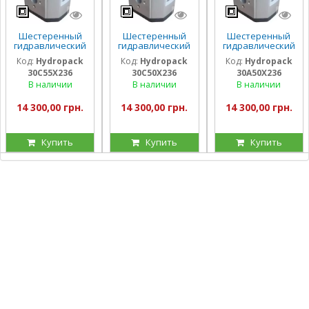
Шестеренный
Шестеренный
Шестеренный
гидравлический
гидравлический
гидравлический
насос Hydropack
насос Hydropack
насос Hydropack
Код:
Hydropack
Код:
Hydropack
Код:
Hydropack
30C55X236 (55
30C50X236 (50
30A50X236 (50
30C55X236
30C50X236
30A50X236
см3) правого
см3) правого
см3) левого
вращения
вращения
вращения
В наличии
В наличии
В наличии
14 300,00 грн.
14 300,00 грн.
14 300,00 грн.
Купить
Купить
Купить