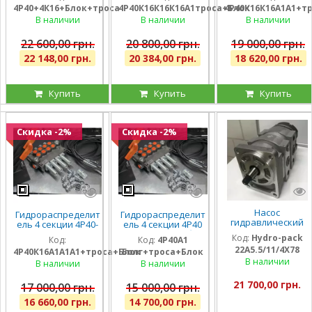
4Р40+4К16+Блок+троса
4Р40К16К16К16А1троса+Блок
4Р40К16К16А1А1+т
положением на
секции, троса и
секции, троса и
всех секциях, троса
блок рычагов на 4
блок рычагов на 4
В наличии
В наличии
В наличии
и блок на 4 рычага,
секции, штуцера
секции, штуцера
штуцера
22 600,00 грн.
20 800,00 грн.
19 000,00 грн.
22 148,00 грн.
20 384,00 грн.
18 620,00 грн.
Купить
Купить
Купить
Скидка -2%
Скидка -2%
Насос
Гидрораспределит
Гидрораспределит
гидравлический
ель 4 секции 4Р40-
ель 4 секции 4Р40
шестеренный
К16А1А1А1 с одной
на погрузчик (без
Код:
Hydro-pack
Код:
Код:
4Р40А1
тандемный Hydro-
плавающей
плавающих
22A5.5/11/4X78
pack
4Р40К16А1А1А1+троса+Блок
Болг+троса+Блок
секцией, троса и
секций), троса и
22A5.5/11/4X780DSS
В наличии
блок рычагов на 4
блок рычагов на 4
В наличии
В наличии
для CLAAS
секции, штуцера
секции, штуцера
21 700,00 грн.
17 000,00 грн.
15 000,00 грн.
16 660,00 грн.
14 700,00 грн.