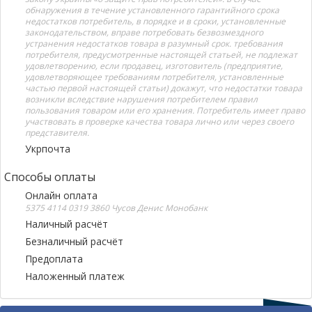
обнаружения в течение установленного гарантийного срока
недостатков потребитель, в порядке и в сроки, установленные
законодательством, вправе потребовать безвозмездного
устранения недостатков товара в разумный срок. требования
потребителя, предусмотренные настоящей статьей, не подлежат
удовлетворению, если продавец, изготовитель (предприятие,
удовлетворяющее требованиям потребителя, установленные
частью первой настоящей статьи) докажут, что недостатки товара
возникли вследствие нарушения потребителем правил
пользования товаром или его хранения. Потребитель имеет право
участвовать в проверке качества товара лично или через своего
представителя.
Укрпочта
Способы оплаты
Онлайн оплата
5375 4114 0319 3860 Чусов Денис Монобанк
Наличный расчёт
Безналичный расчёт
Предоплата
Наложенный платеж