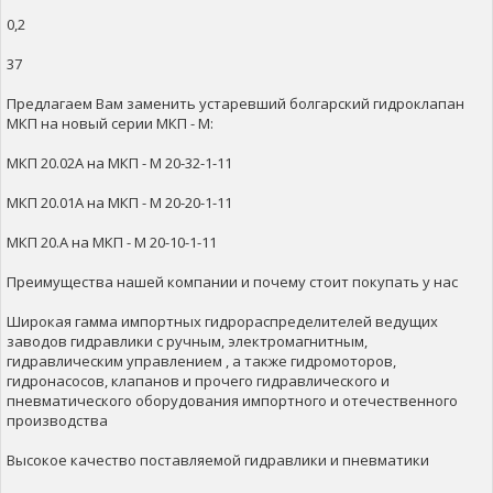
0,2
37
Предлагаем Вам заменить устаревший болгарский гидроклапан
МКП на новый серии МКП - М:
МКП 20.02А на МКП - М 20-32-1-11
МКП 20.01А на МКП - М 20-20-1-11
МКП 20.А на МКП - М 20-10-1-11
Преимущества нашей компании и почему стоит покупать у нас
Широкая гамма импортных гидрораспределителей ведущих
заводов гидравлики с ручным, электромагнитным,
гидравлическим управлением , а также гидромоторов,
гидронасосов, клапанов и прочего гидравлического и
пневматического оборудования импортного и отечественного
производства
Высокое качество поставляемой гидравлики и пневматики