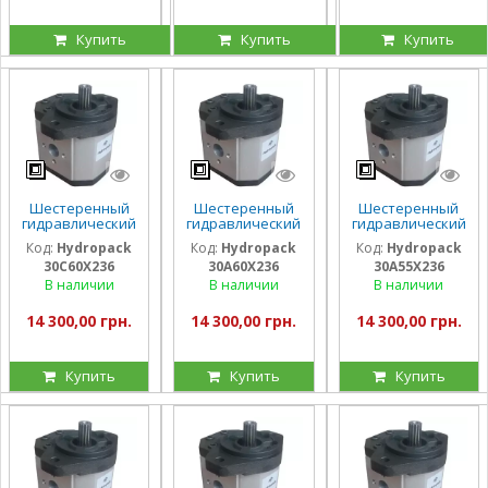
Купить
Купить
Купить
Шестеренный
Шестеренный
Шестеренный
гидравлический
гидравлический
гидравлический
насос Hydropack
насос Hydropack
насос Hydropack
Код:
Hydropack
Код:
Hydropack
Код:
Hydropack
30C60X236 (60
30A60X236 (60
30A55X236 (55
30C60X236
30A60X236
30A55X236
см3) правого
см3) левого
см3) левого
вращения
вращения
вращения
В наличии
В наличии
В наличии
14 300,00 грн.
14 300,00 грн.
14 300,00 грн.
Купить
Купить
Купить