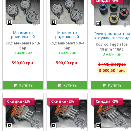
Скидка -5%
Манометр
Манометр
Электромагнитная
радиальный
радиальный
катушка соленоид
глицириновый
глицириновый
Atos 110 Вольт
Код:
манометр 1,6
Код:
манометр 0-4
Код:
coil ng6 atos
виброустойчивый
виброустойчивый
внутренний
бар
бар
63мм 1,6 Бар
63мм 0-4 Бар
18 mm 110AC
диаметр 18мм
Италия
Италия
В наличии
В наличии
длина 40 мм
В наличии
590,00 грн.
590,00 грн.
3 190,00 грн.
3 030,50 грн.
Купить
Купить
Купить
Скидка -2%
Скидка -2%
Скидка -2%