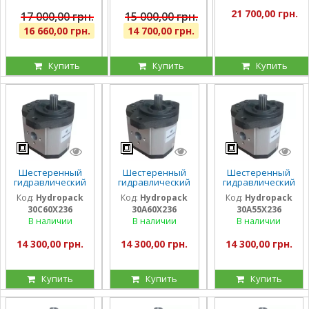
секции, штуцера
секции, штуцера
21 700,00 грн.
17 000,00 грн.
15 000,00 грн.
16 660,00 грн.
14 700,00 грн.
Купить
Купить
Купить
Шестеренный
Шестеренный
Шестеренный
гидравлический
гидравлический
гидравлический
насос Hydropack
насос Hydropack
насос Hydropack
Код:
Hydropack
Код:
Hydropack
Код:
Hydropack
30C60X236 (60
30A60X236 (60
30A55X236 (55
30C60X236
30A60X236
30A55X236
см3) правого
см3) левого
см3) левого
вращения
вращения
вращения
В наличии
В наличии
В наличии
14 300,00 грн.
14 300,00 грн.
14 300,00 грн.
Купить
Купить
Купить