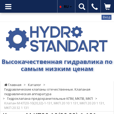
RU
Вход
Гидростандарт
-
Высокачественная
гидравлика
по
самым
Высокачественная гидравлика по
низким
самым низким ценам
ценам
Главная
>
Каталог
>
Гидравлические клапаны отечественные. Клапаная
гидравлическая аппаратура
>
Гидроклапана предохранительные КПМ, МКПВ, МКП
>
Клапан М-КП20-10(20,32)-1-131, МКП 20 10 1 131, МКП 20 20 1 131,
МКП 20 32 1 131