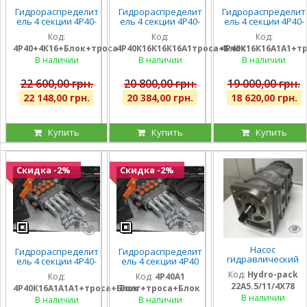
Гидрораспределит
Гидрораспределит
Гидрораспределит
ель 4 секции 4Р40-
ель 4 секции 4Р40-
ель 4 секции 4Р40-
К16К16К16К16 с
К16К16К16А1 с
К16К16А1А1 с
Код:
Код:
Код:
плавающим
плавающими на 3
плавающими на 2
4Р40+4К16+Блок+троса
4Р40К16К16К16А1троса+Блок
4Р40К16К16А1А1+т
положением на
секции, троса и
секции, троса и
всех секциях, троса
блок рычагов на 4
блок рычагов на 4
В наличии
В наличии
В наличии
и блок на 4 рычага,
секции, штуцера
секции, штуцера
штуцера
22 600,00 грн.
20 800,00 грн.
19 000,00 грн.
22 148,00 грн.
20 384,00 грн.
18 620,00 грн.
Купить
Купить
Купить
Скидка -2%
Скидка -2%
Насос
Гидрораспределит
Гидрораспределит
гидравлический
ель 4 секции 4Р40-
ель 4 секции 4Р40
шестеренный
К16А1А1А1 с одной
на погрузчик (без
Код:
Hydro-pack
Код:
Код:
4Р40А1
тандемный Hydro-
плавающей
плавающих
22A5.5/11/4X78
pack
4Р40К16А1А1А1+троса+Блок
Болг+троса+Блок
секцией, троса и
секций), троса и
22A5.5/11/4X780DSS
В наличии
блок рычагов на 4
блок рычагов на 4
В наличии
В наличии
для CLAAS