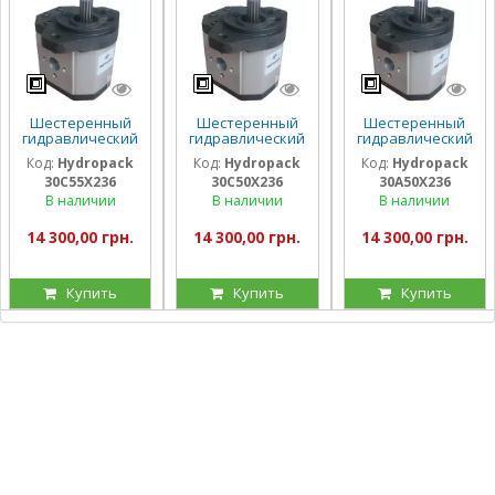
Шестеренный
Шестеренный
Шестеренный
гидравлический
гидравлический
гидравлический
насос Hydropack
насос Hydropack
насос Hydropack
Код:
Hydropack
Код:
Hydropack
Код:
Hydropack
30C55X236 (55
30C50X236 (50
30A50X236 (50
30C55X236
30C50X236
30A50X236
см3) правого
см3) правого
см3) левого
вращения
вращения
вращения
В наличии
В наличии
В наличии
14 300,00 грн.
14 300,00 грн.
14 300,00 грн.
Купить
Купить
Купить