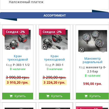
Наложенный платеж
АССОРТИМЕНТ
Скидка -2%
Скидка -2%
Кран
Кран
Манометр
трехходовой
трехходовой
радиальный
гидравлический
гидравлический
Код:
P-303-1 1/2
Код:
P-303-1
глицириновый
Badestnost G1
Badestnost G1
Код:
манометр 0-
виброустойчивый
В наличии
В наличии
1/2, 1 1/2 дюйма,
1″, 350 бар, 180
2.5 бар
63мм 0-2,5 Бар
350 бар, 180 л/
л/мин, кран-
Италия
В наличии
мин
дивертор
3 990,00 грн.
3 290,00 грн.
3 910,20 грн.
3 224,20 грн.
590,00 грн.
Купить
Купить
Купить