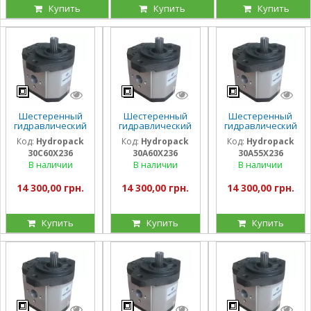
Купить
Купить
Купить
Шестеренный
Шестеренный
Шестеренный
гидравлический
гидравлический
гидравлический
насос Hydropack
насос Hydropack
насос Hydropack
Код:
Hydropack
Код:
Hydropack
Код:
Hydropack
30C60X236 (60
30A60X236 (60
30A55X236 (55
30C60X236
30A60X236
30A55X236
см3) правого
см3) левого
см3) левого
вращения
вращения
вращения
В наличии
В наличии
В наличии
14 300,00 грн.
14 300,00 грн.
14 300,00 грн.
Купить
Купить
Купить