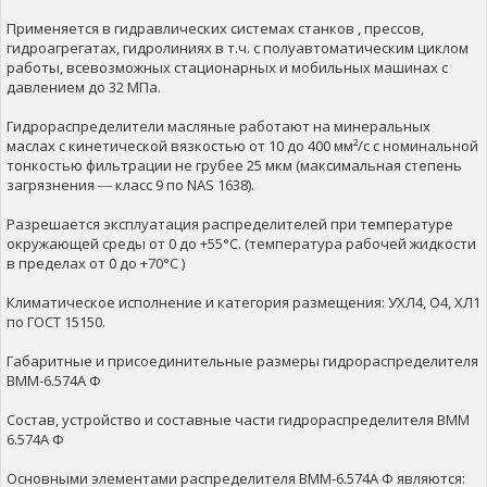
Применяется в гидравлических системах станков , прессов,
гидроагрегатах, гидролиниях в т.ч. с полуавтоматическим циклом
работы, всевозможных стационарных и мобильных машинах с
давлением до 32 МПа.
Гидрораспределители масляные работают на минеральных
маслах с кинетической вязкостью от 10 до 400 мм²/с с номинальной
тонкостью фильтрации не грубее 25 мкм (максимальная степень
загрязнения ― класс 9 по NAS 1638).
Разрешается эксплуатация распределителей при температуре
окружающей среды от 0 до +55°С. (температура рабочей жидкости
в пределах от 0 до +70°С )
Климатическое исполнение и категория размещения: УХЛ4, О4, ХЛ1
по ГОСТ 15150.
Габаритные и присоединительные размеры гидрораспределителя
ВММ-6.574А Ф
Состав, устройство и составные части гидрораспределителя ВММ
6.574А Ф
Основными элементами распределителя ВММ-6.574А Ф являются: