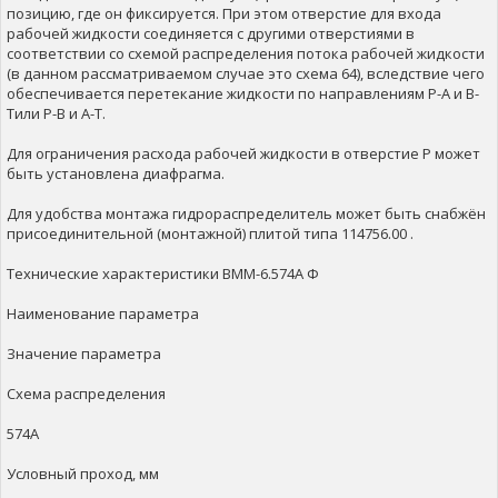
позицию, где он фиксируется. При этом отверстие для входа
рабочей жидкости соединяется с другими отверстиями в
соответствии со схемой распределения потока рабочей жидкости
(в данном рассматриваемом случае это схема 64), вследствие чего
обеспечивается перетекание жидкости по направлениям Р-А и В-
Тили Р-В и А-Т.
Для ограничения расхода рабочей жидкости в отверстие Р может
быть установлена диафрагма.
Для удобства монтажа гидрораспределитель может быть снабжён
присоединительной (монтажной) плитой типа 114756.00 .
Технические характеристики ВММ-6.574А Ф
Наименование параметра
Значение параметра
Схема распределения
574А
Условный проход, мм