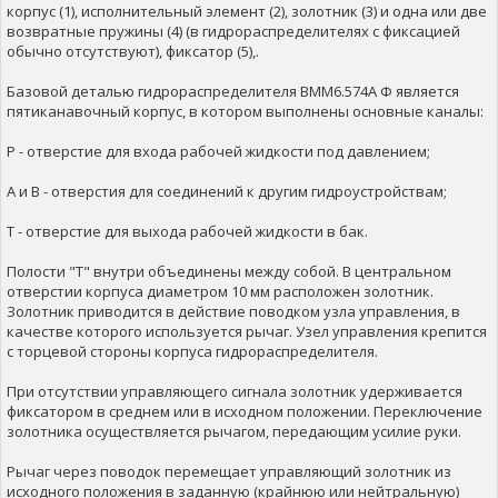
корпус (1), исполнительный элемент (2), золотник (3) и одна или две
возвратные пружины (4) (в гидрораспределителях с фиксацией
обычно отсутствуют), фиксатор (5),.
Базовой деталью гидрораспределителя ВММ6.574А Ф является
пятиканавочный корпус, в котором выполнены основные каналы:
P - отверстие для входа рабочей жидкости под давлением;
А и В - отверстия для соединений к другим гидроустройствам;
Т - отверстие для выхода рабочей жидкости в бак.
Полости "Т" внутри объединены между собой. В центральном
отверстии корпуса диаметром 10 мм расположен золотник.
Золотник приводится в действие поводком узла управления, в
качестве которого используется рычаг. Узел управления крепится
с торцевой стороны корпуса гидрораспределителя.
При отсутствии управляющего сигнала золотник удерживается
фиксатором в среднем или в исходном положении. Переключение
золотника осуществляется рычагом, передающим усилие руки.
Рычаг через поводок перемещает управляющий золотник из
исходного положения в заданную (крайнюю или нейтральную)