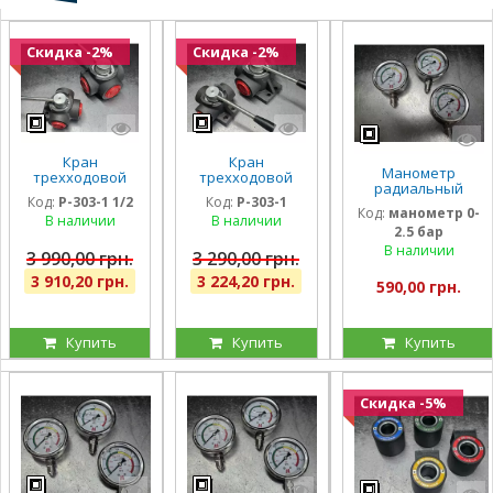
Скидка -2%
Скидка -2%
Кран
Кран
Манометр
трехходовой
трехходовой
радиальный
гидравлический
гидравлический
Код:
P-303-1 1/2
Код:
P-303-1
глицириновый
Badestnost G1
Badestnost G1
Код:
манометр 0-
виброустойчивый
В наличии
В наличии
1/2, 1 1/2 дюйма,
1″, 350 бар, 180
2.5 бар
63мм 0-2,5 Бар
350 бар, 180 л/
л/мин, кран-
Италия
В наличии
мин
дивертор
3 990,00 грн.
3 290,00 грн.
3 910,20 грн.
3 224,20 грн.
590,00 грн.
Купить
Купить
Купить
Скидка -5%