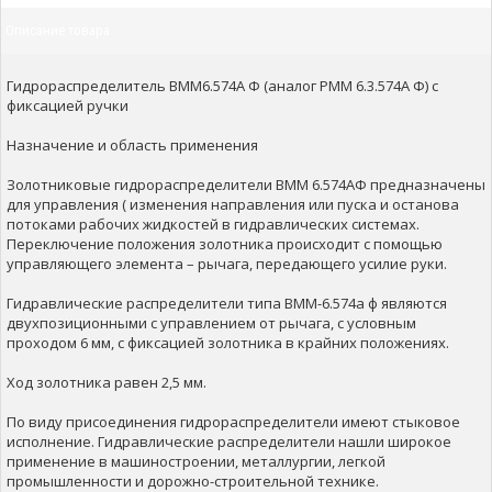
Описание товара
Гидрораспределитель ВММ6.574А Ф (аналог РММ 6.3.574А Ф) с
фиксацией ручки
Назначение и область применения
Золотниковые гидрораспределители ВММ 6.574АФ предназначены
для управления ( изменения направления или пуска и останова
потоками рабочих жидкостей в гидравлических системах.
Переключение положения золотника происходит с помощью
управляющего элемента – рычага, передающего усилие руки.
Гидравлические распределители типа ВММ-6.574а ф являются
двухпозиционными с управлением от рычага, с условным
проходом 6 мм, с фиксацией золотника в крайних положениях.
Ход золотника равен 2,5 мм.
По виду присоединения гидрораспределители имеют стыковое
исполнение. Гидравлические распределители нашли широкое
применение в машиностроении, металлургии, легкой
промышленности и дорожно-строительной технике.