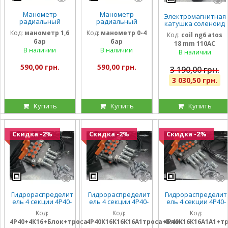
Манометр
Манометр
Электромагнитная
радиальный
радиальный
катушка соленоид
глицириновый
глицириновый
Atos 110 Вольт
Код:
манометр 1,6
Код:
манометр 0-4
Код:
coil ng6 atos
виброустойчивый
виброустойчивый
внутренний
бар
бар
63мм 1,6 Бар
63мм 0-4 Бар
18 mm 110AC
диаметр 18мм
Италия
Италия
В наличии
В наличии
длина 40 мм
В наличии
590,00 грн.
590,00 грн.
3 190,00 грн.
3 030,50 грн.
Купить
Купить
Купить
Скидка -2%
Скидка -2%
Скидка -2%
Гидрораспределит
Гидрораспределит
Гидрораспределит
ель 4 секции 4Р40-
ель 4 секции 4Р40-
ель 4 секции 4Р40-
К16К16К16К16 с
К16К16К16А1 с
К16К16А1А1 с
Код:
Код:
Код:
плавающим
плавающими на 3
плавающими на 2
4Р40+4К16+Блок+троса
4Р40К16К16К16А1троса+Блок
4Р40К16К16А1А1+т
положением на
секции, троса и
секции, троса и