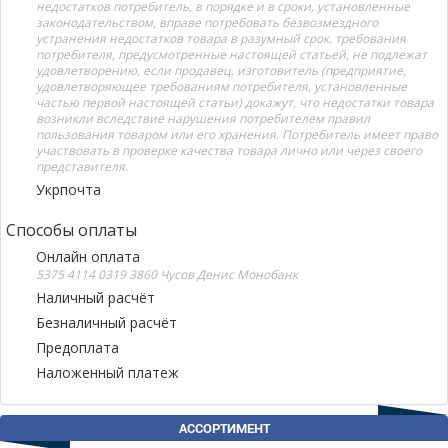
недостатков потребитель, в порядке и в сроки, установленные
законодательством, вправе потребовать безвозмездного
устранения недостатков товара в разумный срок. требования
потребителя, предусмотренные настоящей статьей, не подлежат
удовлетворению, если продавец, изготовитель (предприятие,
удовлетворяющее требованиям потребителя, установленные
частью первой настоящей статьи) докажут, что недостатки товара
возникли вследствие нарушения потребителем правил
пользования товаром или его хранения. Потребитель имеет право
участвовать в проверке качества товара лично или через своего
представителя.
Укрпочта
Способы оплаты
Онлайн оплата
5375 4114 0319 3860 Чусов Денис Монобанк
Наличный расчёт
Безналичный расчёт
Предоплата
Наложенный платеж
АССОРТИМЕНТ