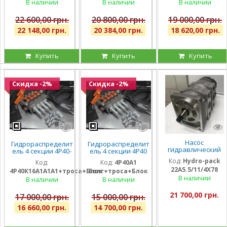
всех секциях, троса
блок рычагов на 4
блок рычагов на 4
В наличии
В наличии
В наличии
и блок на 4 рычага,
секции, штуцера
секции, штуцера
штуцера
22 600,00 грн.
20 800,00 грн.
19 000,00 грн.
22 148,00 грн.
20 384,00 грн.
18 620,00 грн.
Купить
Купить
Купить
Скидка -2%
Скидка -2%
Насос
Гидрораспределит
Гидрораспределит
гидравлический
ель 4 секции 4Р40-
ель 4 секции 4Р40
шестеренный
К16А1А1А1 с одной
на погрузчик (без
Код:
Hydro-pack
Код:
Код:
4Р40А1
тандемный Hydro-
плавающей
плавающих
22A5.5/11/4X78
pack
4Р40К16А1А1А1+троса+Блок
Болг+троса+Блок
секцией, троса и
секций), троса и
22A5.5/11/4X780DSS
В наличии
блок рычагов на 4
блок рычагов на 4
В наличии
В наличии
для CLAAS
секции, штуцера
секции, штуцера
21 700,00 грн.
17 000,00 грн.
15 000,00 грн.
16 660,00 грн.
14 700,00 грн.