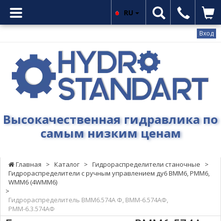
RU
Вход
Гидростандарт
-
Высокачественная
гидравлика
по
самым
Высокачественная гидравлика по
низким
самым низким ценам
ценам
Главная
>
Каталог
>
Гидрораспределители станочные
>
Гидрораспределители с ручным управлением ду6 ВММ6, РММ6,
WMM6 (4WMM6)
>
Гидрораспределитель ВММ6.574А Ф, ВММ-6.574АФ,
РММ-6.3.574АФ