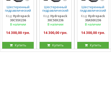
Шестеренный
Шестеренный
Шестеренный
гидравлический
гидравлический
гидравлический
насос Hydropack
насос Hydropack
насос Hydropack
Код:
Hydropack
Код:
Hydropack
Код:
Hydropack
30C55X236 (55
30C50X236 (50
30A50X236 (50
30C55X236
30C50X236
30A50X236
см3) правого
см3) правого
см3) левого
вращения
вращения
вращения
В наличии
В наличии
В наличии
14 300,00 грн.
14 300,00 грн.
14 300,00 грн.
Купить
Купить
Купить