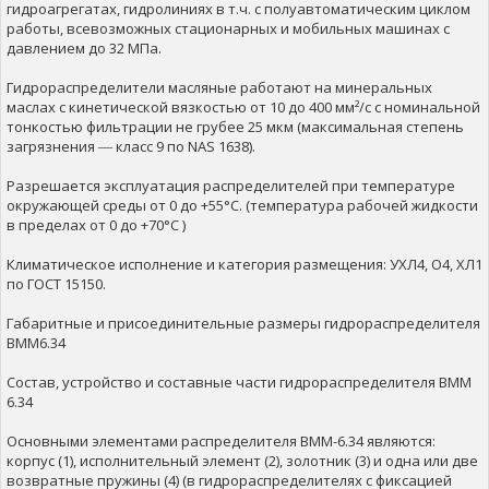
гидроагрегатах, гидролиниях в т.ч. с полуавтоматическим циклом
работы, всевозможных стационарных и мобильных машинах с
давлением до 32 МПа.
Гидрораспределители масляные работают на минеральных
маслах с кинетической вязкостью от 10 до 400 мм²/с с номинальной
тонкостью фильтрации не грубее 25 мкм (максимальная степень
загрязнения ― класс 9 по NAS 1638).
Разрешается эксплуатация распределителей при температуре
окружающей среды от 0 до +55°С. (температура рабочей жидкости
в пределах от 0 до +70°С )
Климатическое исполнение и категория размещения: УХЛ4, О4, ХЛ1
по ГОСТ 15150.
Габаритные и присоединительные размеры гидрораспределителя
ВММ6.34
Состав, устройство и составные части гидрораспределителя ВММ
6.34
Основными элементами распределителя ВММ-6.34 являются:
корпус (1), исполнительный элемент (2), золотник (3) и одна или две
возвратные пружины (4) (в гидрораспределителях с фиксацией