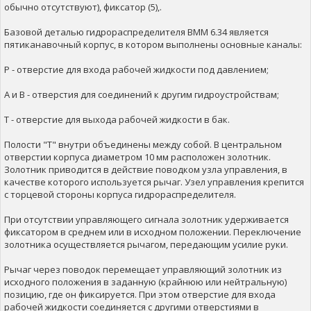
обычно отсутствуют), фиксатор (5),.
Базовой деталью гидрораспределителя ВММ 6.34 является
пятиканавочный корпус, в котором выполнены основные каналы:
P - отверстие для входа рабочей жидкости под давлением;
А и В - отверстия для соединений к другим гидроустройствам;
Т - отверстие для выхода рабочей жидкости в бак.
Полости "Т" внутри объединены между собой. В центральном
отверстии корпуса диаметром 10 мм расположен золотник.
Золотник приводится в действие поводком узла управления, в
качестве которого используется рычаг. Узел управления крепится
с торцевой стороны корпуса гидрораспределителя.
При отсутствии управляющего сигнала золотник удерживается
фиксатором в среднем или в исходном положении. Переключение
золотника осуществляется рычагом, передающим усилие руки.
Рычаг через поводок перемещает управляющий золотник из
исходного положения в заданную (крайнюю или нейтральную)
позицию, где он фиксируется. При этом отверстие для входа
рабочей жидкости соединяется с другими отверстиями в