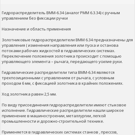
Гидрораспределитель ВММ-6.34 (аналог РММ 6.3.34) с ручным
управлением без фиксации ручки
Назначение и область применения
Золотниковые гидрораспределители ВММ 6.34 предназначены для
управления ( изменения направления или пуска и останова
потоками рабочих жидкостей в гидравлических системах.
Переключение положения золотника происходит с помощью
управляющего элемента – рычага, передающего усилие руки.
Гидравлические распределители типа ВММ-6.34 являются
трехпозиционными с управлением от рычага, с условным
проходом 6 мм, с фиксацией золотника в крайних положениях.
Ход золотника равен 2,5 мм.
По виду присоединения гидрораспределители имеют стыковое
исполнение. Гидравлические распределители нашли широкое
применение в машиностроении, металлургии, легкой
промышленности и дорожно-строительной технике.
Применяется в гидравлических системах станков , прессов,