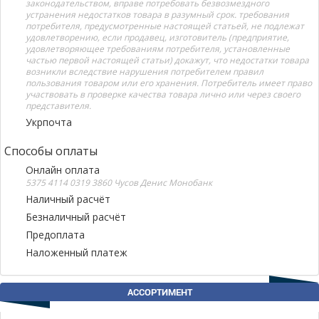
законодательством, вправе потребовать безвозмездного
устранения недостатков товара в разумный срок. требования
потребителя, предусмотренные настоящей статьей, не подлежат
удовлетворению, если продавец, изготовитель (предприятие,
удовлетворяющее требованиям потребителя, установленные
частью первой настоящей статьи) докажут, что недостатки товара
возникли вследствие нарушения потребителем правил
пользования товаром или его хранения. Потребитель имеет право
участвовать в проверке качества товара лично или через своего
представителя.
Укрпочта
Способы оплаты
Онлайн оплата
5375 4114 0319 3860 Чусов Денис Монобанк
Наличный расчёт
Безналичный расчёт
Предоплата
Наложенный платеж
АССОРТИМЕНТ