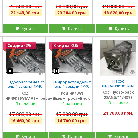
штуцера
22 600,00 грн.
20 800,00 грн.
19 000,00 грн.
22 148,00 грн.
20 384,00 грн.
18 620,00 грн.
Купить
Купить
Купить
Скидка -2%
Скидка -2%
Насос
Гидрораспределит
Гидрораспределит
гидравлический
ель 4 секции 4Р40-
ель 4 секции 4Р40
шестеренный
К16А1А1А1 с одной
на погрузчик (без
Код:
Hydro-pack
Код:
Код:
4Р40А1
тандемный Hydro-
плавающей
плавающих
22A5.5/11/4X78
pack
4Р40К16А1А1А1+троса+Блок
Болг+троса+Блок
секцией, троса и
секций), троса и
22A5.5/11/4X780DSS
В наличии
блок рычагов на 4
блок рычагов на 4
В наличии
В наличии
для CLAAS
секции, штуцера
секции, штуцера
21 700,00 грн.
17 000,00 грн.
15 000,00 грн.
16 660,00 грн.
14 700,00 грн.
Купить
Купить
Купить