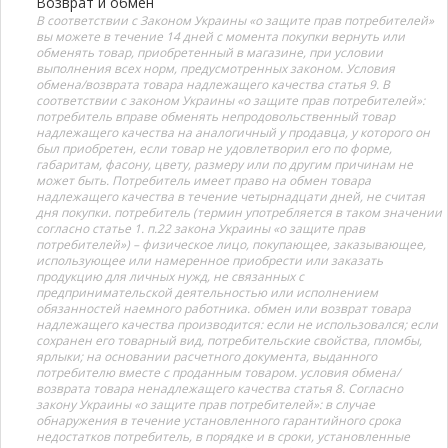
Возврат и обмен
В соответствии с Законом Украины «о защите прав потребителей»
вы можете в течение 14 дней с момента покупки вернуть или
обменять товар, приобретенный в магазине, при условии
выполнения всех норм, предусмотренных законом. Условия
обмена/возврата товара надлежащего качества статья 9. В
соответствии с законом Украины «о защите прав потребителей»:
потребитель вправе обменять непродовольственный товар
надлежащего качества на аналогичный у продавца, у которого он
был приобретен, если товар не удовлетворил его по форме,
габаритам, фасону, цвету, размеру или по другим причинам не
может быть. Потребитель имеет право на обмен товара
надлежащего качества в течение четырнадцати дней, не считая
дня покупки. потребитель (термин употребляется в таком значении
согласно статье 1. п.22 закона Украины «о защите прав
потребителей») – физическое лицо, покупающее, заказывающее,
использующее или намеренное приобрести или заказать
продукцию для личных нужд, не связанных с
предпринимательской деятельностью или исполнением
обязанностей наемного работника. обмен или возврат товара
надлежащего качества производится: если не использовался; если
сохранен его товарный вид, потребительские свойства, пломбы,
ярлыки; на основании расчетного документа, выданного
потребителю вместе с проданным товаром. условия обмена/
возврата товара ненадлежащего качества статья 8. Согласно
закону Украины «о защите прав потребителей»: в случае
обнаружения в течение установленного гарантийного срока
недостатков потребитель, в порядке и в сроки, установленные