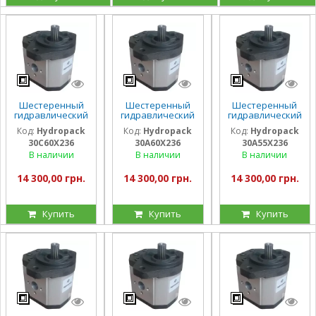
Шестеренный
Шестеренный
Шестеренный
гидравлический
гидравлический
гидравлический
насос Hydropack
насос Hydropack
насос Hydropack
Код:
Hydropack
Код:
Hydropack
Код:
Hydropack
30C60X236 (60
30A60X236 (60
30A55X236 (55
30C60X236
30A60X236
30A55X236
см3) правого
см3) левого
см3) левого
вращения
вращения
вращения
В наличии
В наличии
В наличии
14 300,00 грн.
14 300,00 грн.
14 300,00 грн.
Купить
Купить
Купить