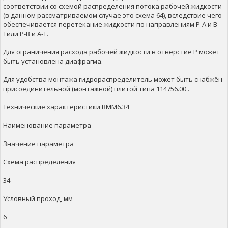
соответствии со схемой распределения потока рабочей жидкости
(в данном рассматриваемом случае это схема 64), вследствие чего
обеспечивается перетекание жидкости по направлениям Р-А и В-
Тили Р-В и А-Т.
Для ограничения расхода рабочей жидкости в отверстие Р может
быть установлена диафрагма.
Для удобства монтажа гидрораспределитель может быть снабжён
присоединительной (монтажной) плитой типа 114756.00 .
Технические характеристики ВММ6.34
Наименование параметра
Значение параметра
Схема распределения
34
Условный проход, мм
6