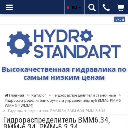
RU
Вход
Гидростандарт
-
Высокачественная
гидравлика
по
самым
Высокачественная гидравлика по
низким
самым низким ценам
ценам
Главная
>
Каталог
>
Гидрораспределители станочные
>
Гидрораспределители с ручным управлением ду6 ВММ6, РММ6,
WMM6 (4WMM6)
>
Гидрораспределитель ВММ6.34, ВММ-6.34, РММ-6.3.34
Гидрораспределитель ВММ6.34,
ВММ-6.34, РММ-6.3.34