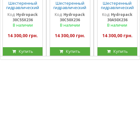
Шестеренный
Шестеренный
Шестеренный
гидравлический
гидравлический
гидравлический
насос Hydropack
насос Hydropack
насос Hydropack
Код:
Hydropack
Код:
Hydropack
Код:
Hydropack
30C55X236 (55
30C50X236 (50
30A50X236 (50
30C55X236
30C50X236
30A50X236
см3) правого
см3) правого
см3) левого
вращения
вращения
вращения
В наличии
В наличии
В наличии
14 300,00 грн.
14 300,00 грн.
14 300,00 грн.
Купить
Купить
Купить