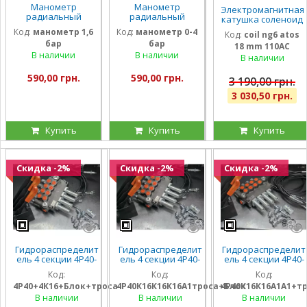
Манометр
Манометр
Электромагнитная
радиальный
радиальный
катушка соленоид
глицириновый
глицириновый
Atos 110 Вольт
Код:
манометр 1,6
Код:
манометр 0-4
Код:
coil ng6 atos
виброустойчивый
виброустойчивый
внутренний
бар
бар
63мм 1,6 Бар
63мм 0-4 Бар
18 mm 110AC
диаметр 18мм
Италия
Италия
В наличии
В наличии
длина 40 мм
В наличии
590,00 грн.
590,00 грн.
3 190,00 грн.
3 030,50 грн.
Купить
Купить
Купить
Скидка -2%
Скидка -2%
Скидка -2%
Гидрораспределит
Гидрораспределит
Гидрораспределит
ель 4 секции 4Р40-
ель 4 секции 4Р40-
ель 4 секции 4Р40-
К16К16К16К16 с
К16К16К16А1 с
К16К16А1А1 с
Код:
Код:
Код:
плавающим
плавающими на 3
плавающими на 2
4Р40+4К16+Блок+троса
4Р40К16К16К16А1троса+Блок
4Р40К16К16А1А1+т
положением на
секции, троса и
секции, троса и
всех секциях, троса
блок рычагов на 4
блок рычагов на 4
В наличии
В наличии
В наличии
и блок на 4 рычага,
секции, штуцера
секции, штуцера