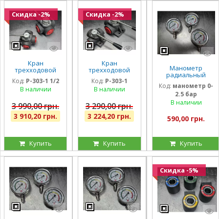
Скидка -2%
Скидка -2%
Кран
Кран
Манометр
трехходовой
трехходовой
радиальный
гидравлический
гидравлический
Код:
P-303-1 1/2
Код:
P-303-1
глицириновый
Badestnost G1
Badestnost G1
Код:
манометр 0-
виброустойчивый
В наличии
В наличии
1/2, 1 1/2 дюйма,
1″, 350 бар, 180
2.5 бар
63мм 0-2,5 Бар
350 бар, 180 л/
л/мин, кран-
Италия
В наличии
мин
дивертор
3 990,00 грн.
3 290,00 грн.
3 910,20 грн.
3 224,20 грн.
590,00 грн.
Купить
Купить
Купить
Скидка -5%