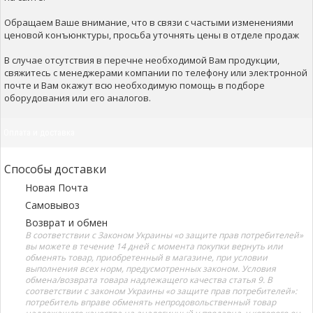
Обращаем Ваше внимание, что в связи с частыми изменениями
ценовой конъюнктуры, просьба уточнять цены в отделе продаж
В случае отсутствия в перечне необходимой Вам продукции,
свяжитесь с менеджерами компании по телефону или электронной
почте и Вам окажут всю необходимую помощь в подборе
оборудования или его аналогов.
Оплата и доставка
Способы доставки
Новая Почта
Самовывоз
Возврат и обмен
В соответствии с Законом Украины «о защите прав потребителей»
вы можете в течение 14 дней с момента покупки вернуть или
обменять товар, приобретенный в магазине, при условии
выполнения всех норм, предусмотренных законом. Условия
обмена/возврата товара надлежащего качества статья 9. В
соответствии с законом Украины «о защите прав потребителей»:
потребитель вправе обменять непродовольственный товар