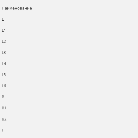
Наименование
L
L1
L2
L3
L4
L5
L6
B
B1
B2
H