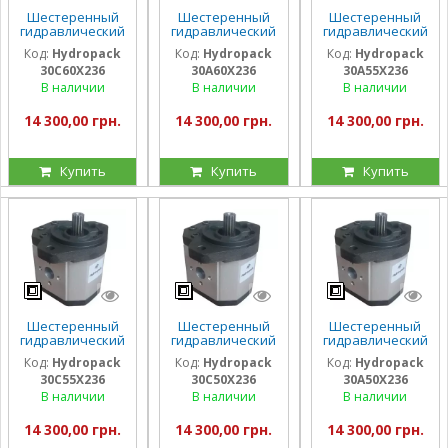
Шестеренный
Шестеренный
Шестеренный
гидравлический
гидравлический
гидравлический
насос Hydropack
насос Hydropack
насос Hydropack
Код:
Hydropack
Код:
Hydropack
Код:
Hydropack
30C60X236 (60
30A60X236 (60
30A55X236 (55
30C60X236
30A60X236
30A55X236
см3) правого
см3) левого
см3) левого
вращения
вращения
вращения
В наличии
В наличии
В наличии
14 300,00 грн.
14 300,00 грн.
14 300,00 грн.
Купить
Купить
Купить
Шестеренный
Шестеренный
Шестеренный
гидравлический
гидравлический
гидравлический
насос Hydropack
насос Hydropack
насос Hydropack
Код:
Hydropack
Код:
Hydropack
Код:
Hydropack
30C55X236 (55
30C50X236 (50
30A50X236 (50
30C55X236
30C50X236
30A50X236
см3) правого
см3) правого
см3) левого
вращения
вращения
вращения
В наличии
В наличии
В наличии
14 300,00 грн.
14 300,00 грн.
14 300,00 грн.