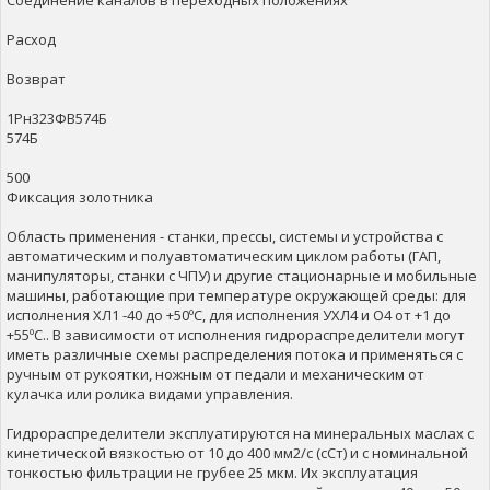
Соединение каналов в переходных положениях
Расход
Возврат
1Рн323ФВ574Б
574Б
500
Фиксация золотника
Область применения - станки, прессы, системы и устройства с
автоматическим и полуавтоматическим циклом работы (ГАП,
манипуляторы, станки с ЧПУ) и другие стационарные и мобильные
машины, работающие при температуре окружающей среды: для
исполнения ХЛ1 -40 до +50ºС, для исполнения УХЛ4 и О4 от +1 до
+55ºС.. В зависимости от исполнения гидрораспределители могут
иметь различные схемы распределения потока и применяться с
ручным от рукоятки, ножным от педали и механическим от
кулачка или ролика видами управления.
Гидрораспределители эксплуатируются на минеральных маслах с
кинетической вязкостью от 10 до 400 мм2/с (сСт) и с номинальной
тонкостью фильтрации не грубее 25 мкм. Их эксплуатация