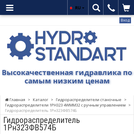
RU
Вход
Гидростандарт
-
Высокачественная
гидравлика
по
самым
Высокачественная гидравлика по
низким
самым низким ценам
ценам
Главная
>
Каталог
>
Гидрораспределители станочные
>
Гидрораспределители 1РН323 4WMM32 с ручным управлением
>
Гидрораспределитель 1Рн323ФВ574Б
Гидрораспределитель
1Рн323ФВ574Б