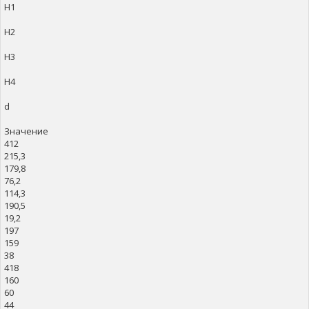
H1
H2
H3
H4
d
Значение
412
215,3
179,8
76,2
114,3
190,5
19,2
197
159
38
418
160
60
44