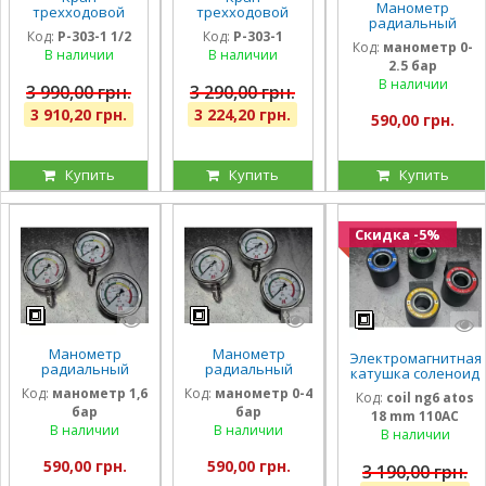
Манометр
трехходовой
трехходовой
радиальный
гидравлический
гидравлический
Код:
P-303-1 1/2
Код:
P-303-1
глицириновый
Badestnost G1
Badestnost G1
Код:
манометр 0-
виброустойчивый
В наличии
В наличии
1/2, 1 1/2 дюйма,
1″, 350 бар, 180
2.5 бар
63мм 0-2,5 Бар
350 бар, 180 л/
л/мин, кран-
Италия
В наличии
мин
дивертор
3 990,00 грн.
3 290,00 грн.
3 910,20 грн.
3 224,20 грн.
590,00 грн.
Купить
Купить
Купить
Скидка -5%
Манометр
Манометр
Электромагнитная
радиальный
радиальный
катушка соленоид
глицириновый
глицириновый
Atos 110 Вольт
Код:
манометр 1,6
Код:
манометр 0-4
Код:
coil ng6 atos
виброустойчивый
виброустойчивый
внутренний
бар
бар
63мм 1,6 Бар
63мм 0-4 Бар
18 mm 110AC
диаметр 18мм
Италия
Италия
В наличии
В наличии
длина 40 мм
В наличии
590,00 грн.
590,00 грн.
3 190,00 грн.