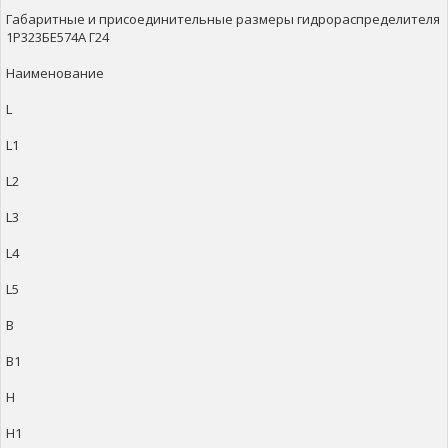
Габаритные и присоединительные размеры гидрораспределителя
1Р323БЕ574А Г24
Наименование
L
L1
L2
L3
L4
L5
B
B1
H
H1