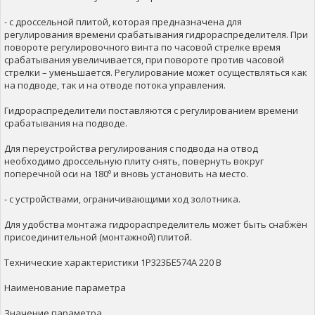
- с дроссельной плитой, которая предназначена для
регулирования времени срабатывания гидрораспределителя. При
повороте регулировочного винта по часовой стрелке время
срабатывания увеличивается, при повороте против часовой
стрелки – уменьшается. Регулирование может осуществляться как
на подводе, так и на отводе потока управления.
Гидрораспределители поставляются с регулированием времени
срабатывания на подводе.
Для переустройства регулирования с подвода на отвод
необходимо дроссельную плиту снять, повернуть вокруг
поперечной оси на 180º и вновь установить на место.
- с устройствами, ограничивающими ход золотника.
Для удобства монтажа гидрораспределитель может быть снабжён
присоединительной (монтажной) плитой.
Технические характеристики 1Р323БЕ574А 220 В
Наименование параметра
Значение параметра