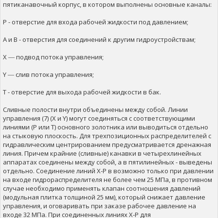
пятиканавочный корпус, в котором выполнены основные каналы:
P - отверстие для входа рабочей жидкости под давлением;
А и В - отверстия для соединений к другим гидроустройствам;
X ― подвод потока управления;
Y ― слив потока управления;
Т - отверстие для выхода рабочей жидкости в бак.
Сливные полости внутри объединены между собой. Линии
управления (7) (X и Y) могут соединяться с соответствующими
линиями (P или Т) основного золотника или выводиться отдельно
на стыковую плоскость. Для трехпозиционных распределителей с
гидравлическим центрированием предусматривается дренажная
линия. Причем крайние (сливные) канавки в четырехлинейных
аппаратах соединены между собой, а в пятилинейных - выведены
отдельно. Соединение линий Х-Р в возможно только при давлении
на входе гидрораспределителя не более чем 25 МПа, в противном
случае необходимо применять клапан соотношения давлений
(модульная плитка толщиной 25 мм), который снижает давление
управления, и оговаривать при заказе рабочее давление на
входе 32 МПа. При соединенных линиях Х-Р для