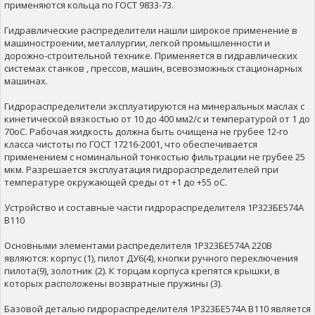
применяются кольца по ГОСТ 9833-73.
Гидравлические распределители нашли широкое применение в
машиностроении, металлургии, легкой промышленности и
дорожно-строительной технике. Применяется в гидравлических
системах станков , прессов, машин, всевозможных стационарных
машинах.
Гидрораспределители эксплуатируются на минеральных маслах с
кинетической вязкостью от 10 до 400 мм2/с и температурой от 1 до
70оС. Рабочая жидкость должна быть очищена не грубее 12-го
класса чистоты по ГОСТ 17216-2001, что обеспечивается
применением с номинальной тонкостью фильтрации не грубее 25
мкм. Разрешается эксплуатация гидрораспределителей при
температуре окружающей среды от +1 до +55 оС.
Устройство и составные части гидрораспределителя 1Р323БЕ574А
В110
Основными элементами распределителя 1Р323БЕ574А 220В
являются: корпус (1), пилот ДУ6(4), кнопки ручного переключения
пилота(9), золотник (2). К торцам корпуса крепятся крышки, в
которых расположены возвратные пружины (3).
Базовой деталью гидрораспределителя 1Р323БЕ574А В110 является