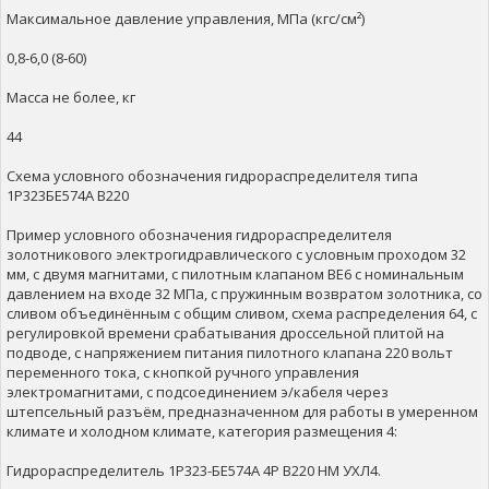
Максимальное давление управления, МПа (кгс/см²)
0,8-6,0 (8-60)
Масса не более, кг
44
Схема условного обозначения гидрораспределителя типа
1Р323БЕ574А В220
Пример условного обозначения гидрораспределителя
золотникового электрогидравлического с условным проходом 32
мм, с двумя магнитами, с пилотным клапаном ВЕ6 с номинальным
давлением на входе 32 МПа, с пружинным возвратом золотника, со
сливом объединённым с общим сливом, схема распределения 64, с
регулировкой времени срабатывания дроссельной плитой на
подводе, с напряжением питания пилотного клапана 220 вольт
переменного тока, с кнопкой ручного управления
электромагнитами, с подсоединением э/кабеля через
штепсельный разъём, предназначенном для работы в умеренном
климате и холодном климате, категория размещения 4:
Гидрораспределитель 1Р323-БЕ574А 4Р В220 НМ УХЛ4.