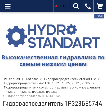
RU
Вход
Гидростандарт
-
Высокачественная
гидравлика
по
самым
Высокачественная гидравлика по
низким
самым низким ценам
ценам
Главная
>
Каталог
>
Гидрораспределители станочные
>
Гидрораспределители 4WEH32, 1Р323, 1Р322, 2Р323, 2Р322
>
Гидрораспределители с электрогидравлическим управлением
1Р323АЛ, 1Р323АЕ, 1Р323БЛ, 1Р323БЕ
>
Гидрораспределитель 1Р323БЕ574А
Гидрораспределитель 1Р323БЕ574А