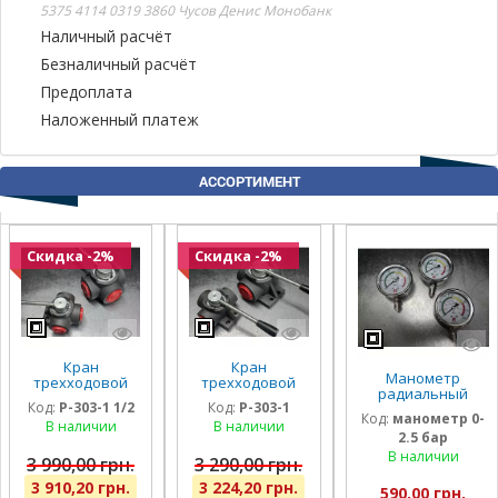
5375 4114 0319 3860 Чусов Денис Монобанк
Наличный расчёт
Безналичный расчёт
Предоплата
Наложенный платеж
АССОРТИМЕНТ
Скидка -2%
Скидка -2%
Кран
Кран
Манометр
трехходовой
трехходовой
радиальный
гидравлический
гидравлический
Код:
P-303-1 1/2
Код:
P-303-1
глицириновый
Badestnost G1
Badestnost G1
Код:
манометр 0-
виброустойчивый
В наличии
В наличии
1/2, 1 1/2 дюйма,
1″, 350 бар, 180
2.5 бар
63мм 0-2,5 Бар
350 бар, 180 л/
л/мин, кран-
Италия
В наличии
мин
дивертор
3 990,00 грн.
3 290,00 грн.
3 910,20 грн.
3 224,20 грн.
590,00 грн.