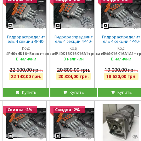
Гидрораспределит
Гидрораспределит
Гидрораспределит
ель 4 секции 4Р40-
ель 4 секции 4Р40-
ель 4 секции 4Р40-
К16К16К16К16 с
К16К16К16А1 с
К16К16А1А1 с
Код:
Код:
Код:
плавающим
плавающими на 3
плавающими на 2
4Р40+4К16+Блок+троса
4Р40К16К16К16А1троса+Блок
4Р40К16К16А1А1+т
положением на
секции, троса и
секции, троса и
всех секциях, троса
блок рычагов на 4
блок рычагов на 4
В наличии
В наличии
В наличии
и блок на 4 рычага,
секции, штуцера
секции, штуцера
штуцера
22 600,00 грн.
20 800,00 грн.
19 000,00 грн.
22 148,00 грн.
20 384,00 грн.
18 620,00 грн.
Купить
Купить
Купить
Скидка -2%
Скидка -2%