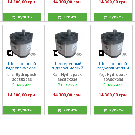
14 300,00 грн.
14 300,00 грн.
14 300,00 грн.
Купить
Купить
Купить
Шестеренный
Шестеренный
Шестеренный
гидравлический
гидравлический
гидравлический
насос Hydropack
насос Hydropack
насос Hydropack
Код:
Hydropack
Код:
Hydropack
Код:
Hydropack
30C55X236 (55
30C50X236 (50
30A50X236 (50
30C55X236
30C50X236
30A50X236
см3) правого
см3) правого
см3) левого
вращения
вращения
вращения
В наличии
В наличии
В наличии
14 300,00 грн.
14 300,00 грн.
14 300,00 грн.
Купить
Купить
Купить