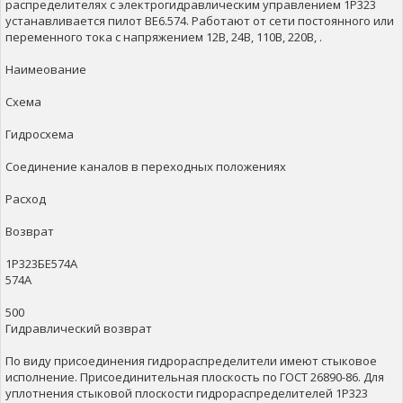
распределителях с электрогидравлическим управлением 1Р323
устанавливается пилот ВЕ6.574. Работают от сети постоянного или
переменного тока с напряжением 12В, 24В, 110В, 220В, .
Наимеование
Схема
Гидросхема
Соединение каналов в переходных положениях
Расход
Возврат
1Р323БЕ574А
574А
500
Гидравлический возврат
По виду присоединения гидрораспределители имеют стыковое
исполнение. Присоединительная плоскость по ГОСТ 26890-86. Для
уплотнения стыковой плоскости гидрораспределителей 1Р323