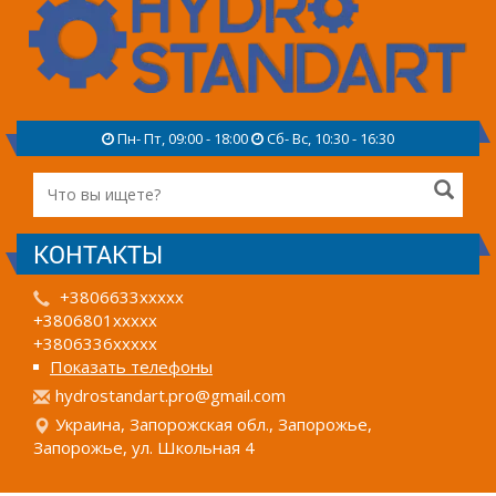
Пн- Пт, 09:00 - 18:00
Сб- Вс, 10:30 - 16:30
КОНТАКТЫ
+3806633xxxxx
+3806801xxxxx
+3806336xxxxx
Показать телефоны
h
ydr
ost
and
art
.pr
o@g
mai
l.c
om
Украина, Запорожская обл., Запорожье,
Запорожье, ул. Школьная 4