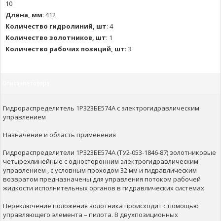
10
Длина, мм
:
412
Количество гидролиний, шт
:
4
Количество золотников, шт
:
1
Количество рабочих позиций, шт
:
3
Описание товара
Гидрораспределитель 1Р323БЕ574А с электрогидравлическим
управлением
Назначение и область применения
Гидрораспределители 1Р323БЕ574А (ТУ2-053-1846-87) золотниковые
четырехлинейные с односторонним электрогидравлическим
управлением , с условным проходом 32 мм и гидравлическим
возвратом предназначены для управления потоком рабочей
жидкости исполнительных органов в гидравлических системах.
Переключение положения золотника происходит с помощью
управляющего элемента – пилота. В двухпозиционных