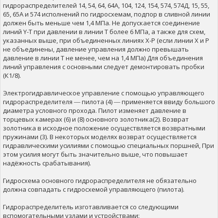
гидрораспределителей 14, 54, 64, 64А, 104, 124, 154, 574, 574Д, 15, 55,
65, 65А и 574 исполнений по гидросхемам, подпор в сливной линии
должен быть меньше чем 1,4 МПа. Не допускается соединение
линий Y-T при давлении в линии Т более 6 МПа, а также для схем,
указанных выше, при объединенных линиях Х-Р (если линии X и Р
не объединены, давление управления должно превышать
давление в линии Т не менее, чем на 1,4 МПа) Для объединения
линий управления с основными следует демонтировать пробки
(К1/8).
Электрогидравлическое управление с помощью управляющего
гидрораспределителя ― пилота (4) ― применяется ввиду большого
диаметра условного прохода. Пилот изменяет давление в
торцевых камерах (6) и (8) основного золотника(2). Возврат
золотника в исходное положение осуществляется возвратными
пружинами (3). В некоторых моделях возврат осуществляется
гидравлическими усилиями с помощью специальных поршней, При
этом усилия могут быть значительно выше, что повышает
надёжность срабатывания).
Гидросхема основного гидрораспределителя не обязательно
должна совпадать с гидросхемой управляющего (пилота).
Гидрораспределитель изготавливается со следующими
вспомогательными узлами и устройствами: