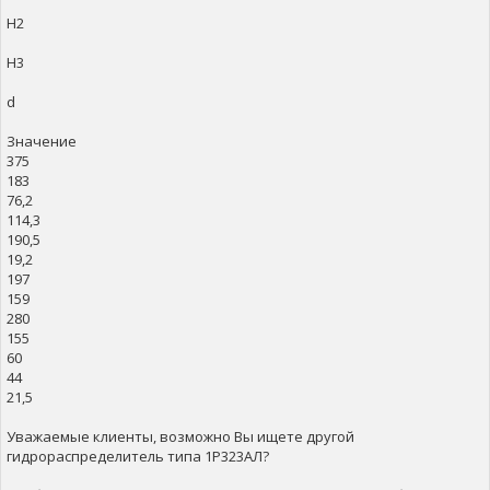
H2
H3
d
Значение
375
183
76,2
114,3
190,5
19,2
197
159
280
155
60
44
21,5
Уважаемые клиенты, возможно Вы ищете другой
гидрораспределитель типа 1Р323АЛ?