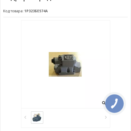
Код товара:
1Р323БЕ574А