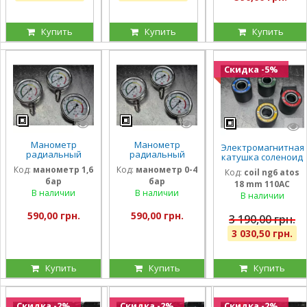
Купить
Купить
Купить
Скидка -5%
Манометр
Манометр
Электромагнитная
радиальный
радиальный
катушка соленоид
глицириновый
глицириновый
Atos 110 Вольт
Код:
манометр 1,6
Код:
манометр 0-4
Код:
coil ng6 atos
виброустойчивый
виброустойчивый
внутренний
бар
бар
63мм 1,6 Бар
63мм 0-4 Бар
18 mm 110AC
диаметр 18мм
Италия
Италия
В наличии
В наличии
длина 40 мм
В наличии
590,00 грн.
590,00 грн.
3 190,00 грн.
3 030,50 грн.
Купить
Купить
Купить
Скидка -2%
Скидка -2%
Скидка -2%